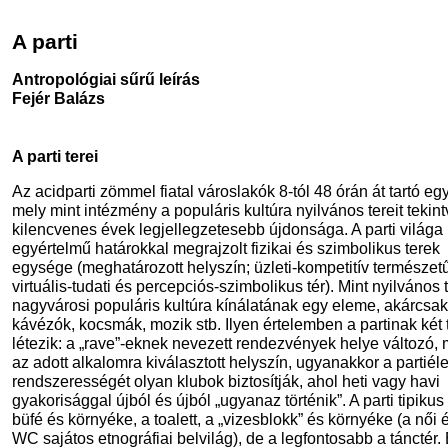
A parti
Antropológiai sűrű leírás
Fejér Balázs
A parti terei
Az acidparti zömmel fiatal városlakók 8-tól 48 órán át tartó egy
mely mint intézmény a populáris kultúra nyilvános tereit tekint
kilencvenes évek legjellegzetesebb újdonsága. A parti világa
egyértelmű határokkal megrajzolt fizikai és szimbolikus terek
egysége (meghatározott helyszín; üzleti-kompetitív természetű
virtuális-tudati és percepciós-szimbolikus tér). Mint nyilvános 
nagyvárosi populáris kultúra kínálatának egy eleme, akárcsak
kávézók, kocsmák, mozik stb. Ilyen értelemben a partinak két 
létezik: a „rave”-eknek nevezett rendezvények helye változó, 
az adott alkalomra kiválasztott helyszín, ugyanakkor a partiéle
rendszerességét olyan klubok biztosítják, ahol heti vagy havi
gyakorisággal újból és újból „ugyanaz történik”. A parti tipikus 
büfé és környéke, a toalett, a „vizesblokk” és környéke (a női és
WC sajátos etnográfiai belvilág), de a legfontosabb a tánctér.