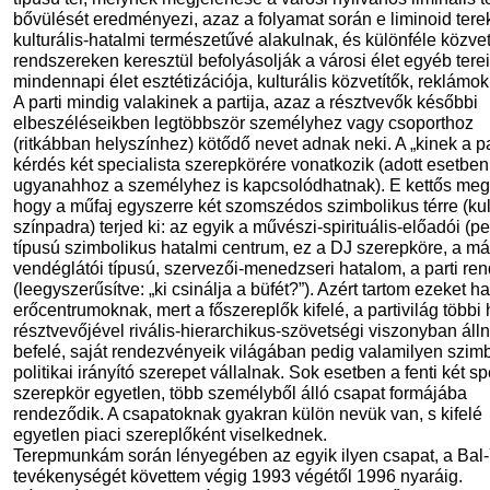
bővülését eredményezi, azaz a folyamat során e liminoid tere
kulturális-hatalmi természetűvé alakulnak, és különféle közvet
rendszereken keresztül befolyásolják a városi élet egyéb terei
mindennapi élet esztétizációja, kulturális közvetítők, reklámok 
A parti mindig valakinek a partija, azaz a résztvevők későbbi
elbeszéléseikben legtöbbször személyhez vagy csoporthoz
(ritkábban helyszínhez) kötődő nevet adnak neki. A „kinek a pa
kérdés két specialista szerepkörére vonatkozik (adott esetbe
ugyanahhoz a személyhez is kapcsolódhatnak). E kettős meg
hogy a műfaj egyszerre két szomszédos szimbolikus térre (kul
színpadra) terjed ki: az egyik a művészi-spirituális-előadói (p
típusú szimbolikus hatalmi centrum, ez a DJ szerepköre, a má
vendéglátói típusú, szervezői-menedzseri hatalom, a parti re
(leegyszerűsítve: „ki csinálja a büfét?”). Azért tartom ezeket h
erőcentrumoknak, mert a főszereplők kifelé, a partivilág többi 
résztvevőjével rivális-hierarchikus-szövetségi viszonyban álln
befelé, saját rendezvényeik világában pedig valamilyen szimb
politikai irányító szerepet vállalnak. Sok esetben a fenti két sp
szerepkör egyetlen, több személyből álló csapat formájába
rendeződik. A csapatoknak gyakran külön nevük van, s kifelé
egyetlen piaci szereplőként viselkednek.
Terepmunkám során lényegében az egyik ilyen csapat, a Bal
tevékenységét követtem végig 1993 végétől 1996 nyaráig.