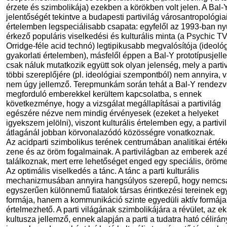
érzete és szimbolikája) ezekben a körökben volt jelen. A Bal-
jelentőségét tekintve a budapesti partivilág városantropológia
értelemben legspeciálisabb csapata: egyfelől az 1993-ban ny
érkező populáris viselkedési és kulturális minta (a Psychic TV
Orridge-féle acid technó) legtipikusabb megvalósítója (ideológ
gyakorlati értelemben), másfelől éppen a Bal-Y prototípusjelle
csak náluk mutatkozik együtt sok olyan jelenség, mely a partiv
többi szereplőjére (pl. ideológiai szempontból) nem annyira, 
nem úgy jellemző. Terepmunkám során tehát a Bal-Y rendez
megforduló emberekkel kerültem kapcsolatba, s ennek
következménye, hogy a vizsgálat megállapításai a partivilág
egészére nézve nem mindig érvényesek (ezeket a helyeket
igyekszem jelölni), viszont kulturális értelemben egy, a partivi
átlagánál jobban körvonalazódó közösségre vonatkoznak.
Az acidparti szimbolikus terének centrumában analitikai érték
zene és az öröm fogalmainak. A partivilágban az emberek azé
találkoznak, mert erre lehetőséget enged egy speciális, örömel
Az optimális viselkedés a tánc. A tánc a parti kulturális
mechanizmusában annyira hangsúlyos szerepű, hogy nemcs
egyszerűen különnemű fiatalok társas érintkezési tereinek eg
formája, hanem a kommunikáció szinte egyedüli aktív formája
értelmezhető. A parti világának szimbolikájára a révület, az ek
kultusza jellemző, ennek alapján a parti a tudatra ható célirá