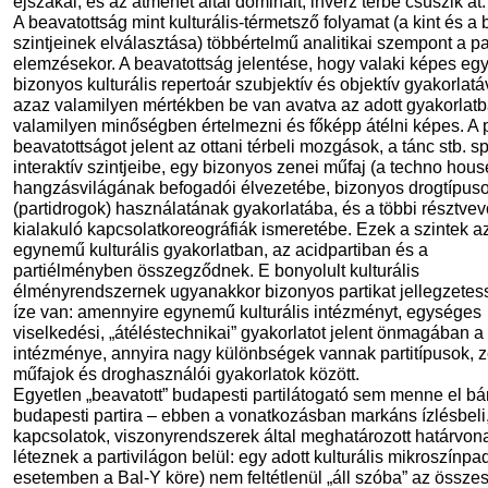
éjszakai, és az átmenet által dominált, inverz térbe csúszik át.
A beavatottság mint kulturális-térmetsző folyamat (a kint és a 
szintjeinek elválasztása) többértelmű analitikai szempont a pa
elemzésekor. A beavatottság jelentése, hogy valaki képes eg
bizonyos kulturális repertoár szubjektív és objektív gyakorlatáv
azaz valamilyen mértékben be van avatva az adott gyakorlatba
valamilyen minőségben értelmezni és főképp átélni képes. A p
beavatottságot jelent az ottani térbeli mozgások, a tánc stb. sp
interaktív szintjeibe, egy bizonyos zenei műfaj (a techno hous
hangzásvilágának befogadói élvezetébe, bizonyos drogtípus
(partidrogok) használatának gyakorlatába, és a többi résztvev
kialakuló kapcsolatkoreográfiák ismeretébe. Ezek a szintek 
egynemű kulturális gyakorlatban, az acidpartiban és a
partiélményben összegződnek. E bonyolult kulturális
élményrendszernek ugyanakkor bizonyos partikat jellegzetes
íze van: amennyire egynemű kulturális intézményt, egységes
viselkedési, „átéléstechnikai” gyakorlatot jelent önmagában a 
intézménye, annyira nagy különbségek vannak partitípusok, 
műfajok és droghasználói gyakorlatok között.
Egyetlen „beavatott” budapesti partilátogató sem menne el bá
budapesti partira – ebben a vonatkozásban markáns ízlésbeli, 
kapcsolatok, viszonyrendszerek által meghatározott határvon
léteznek a partivilágon belül: egy adott kulturális mikroszínpa
esetemben a Bal-Y köre) nem feltétlenül „áll szóba” az össze