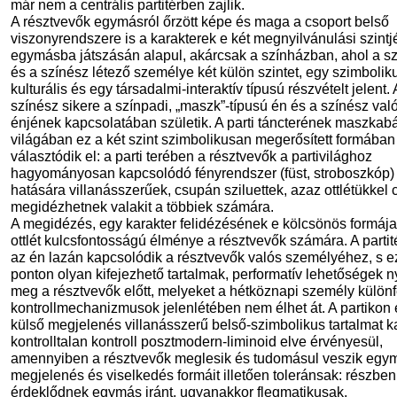
már nem a centrális partitérben zajlik.
A résztvevők egymásról őrzött képe és maga a csoport belső
viszonyrendszere is a karakterek e két megnyilvánulási szint
egymásba játszásán alapul, akárcsak a színházban, ahol a s
és a színész létező személye két külön szintet, egy szimbolik
kulturális és egy társadalmi-interaktív típusú részvételt jelent. 
színész sikere a színpadi, „maszk”-típusú én és a színész val
énjének kapcsolatában születik. A parti táncterének maszkab
világában ez a két szint szimbolikusan megerősített formában
választódik el: a parti terében a résztvevők a partivilághoz
hagyományosan kapcsolódó fényrendszer (füst, stroboszkóp)
hatására villanásszerűek, csupán sziluettek, azaz ottlétükkel 
megidézhetnek valakit a többiek számára.
A megidézés, egy karakter felidézésének e kölcsönös formája
ottlét kulcsfontosságú élménye a résztvevők számára. A parti
az én lazán kapcsolódik a résztvevők valós személyéhez, s e
ponton olyan kifejezhető tartalmak, performatív lehetőségek n
meg a résztvevők előtt, melyeket a hétköznapi személy különf
kontrollmechanizmusok jelenlétében nem élhet át. A partikon 
külső megjelenés villanásszerű belső-szimbolikus tartalmat k
kontrolltalan kontroll posztmodern-liminoid elve érvényesül,
amennyiben a résztvevők meglesik és tudomásul veszik egym
megjelenés és viselkedés formáit illetően toleránsak: részben
érdeklődnek egymás iránt, ugyanakkor flegmatikusak,