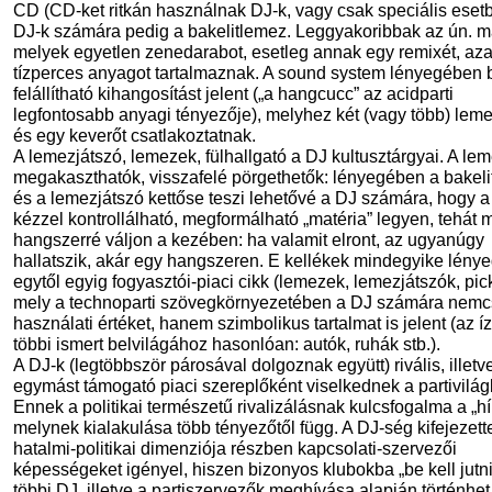
CD (CD-ket ritkán használnak DJ-k, vagy csak speciális esetb
DJ-k számára pedig a bakelitlemez. Leggyakoribbak az ún. m
melyek egyetlen zenedarabot, esetleg annak egy remixét, aza
tízperces anyagot tartalmaznak. A sound system lényegében 
felállítható kihangosítást jelent („a hangcucc” az acidparti
legfontosabb anyagi tényezője), melyhez két (vagy több) leme
és egy keverőt csatlakoztatnak.
A lemezjátszó, lemezek, fülhallgató a DJ kultusztárgyai. A le
megakaszthatók, visszafelé pörgethetők: lényegében a bakel
és a lemezjátszó kettőse teszi lehetővé a DJ számára, hogy 
kézzel kontrollálható, megformálható „matéria” legyen, tehát 
hangszerré váljon a kezében: ha valamit elront, az ugyanúgy
hallatszik, akár egy hangszeren. E kellékek mindegyike lény
egytől egyig fogyasztói-piaci cikk (lemezek, lemezjátszók, pic
mely a technoparti szövegkörnyezetében a DJ számára nem
használati értéket, hanem szimbolikus tartalmat is jelent (az í
többi ismert belvilágához hasonlóan: autók, ruhák stb.).
A DJ-k (legtöbbször párosával dolgoznak együtt) rivális, illetv
egymást támogató piaci szereplőként viselkednek a partivilág
Ennek a politikai természetű rivalizálásnak kulcsfogalma a „hí
melynek kialakulása több tényezőtől függ. A DJ-ség kifejezett
hatalmi-politikai dimenziója részben kapcsolati-szervezői
képességeket igényel, hiszen bizonyos klubokba „be kell jutni
többi DJ, illetve a partiszervezők meghívása alapján történhet