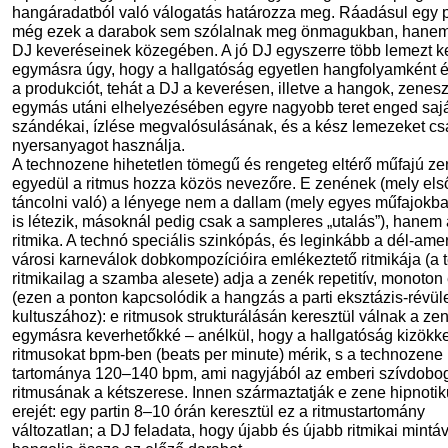
hangáradatból való válogatás határozza meg. Ráadásul egy p
még ezek a darabok sem szólalnak meg önmagukban, hanem
DJ keveréseinek közegében. A jó DJ egyszerre több lemezt k
egymásra úgy, hogy a hallgatóság egyetlen hangfolyamként é
a produkciót, tehát a DJ a keverésen, illetve a hangok, zene
egymás utáni elhelyezésében egyre nagyobb teret enged saj
szándékai, ízlése megvalósulásának, és a kész lemezeket cs
nyersanyagot használja.
A technozene hihetetlen tömegű és rengeteg eltérő műfajú ze
egyedül a ritmus hozza közös nevezőre. E zenének (mely el
táncolni való) a lényege nem a dallam (mely egyes műfajokb
is létezik, másoknál pedig csak a sampleres „utalás”), hanem 
ritmika. A technó speciális szinkópás, és leginkább a dél-amer
városi karneválok dobkompozícióira emlékeztető ritmikája (a 
ritmikailag a szamba alesete) adja a zenék repetitív, monoton 
(ezen a ponton kapcsolódik a hangzás a parti eksztázis-révül
kultuszához): e ritmusok strukturálásán keresztül válnak a ze
egymásra keverhetőkké – anélkül, hogy a hallgatóság kizökk
ritmusokat bpm-ben (beats per minute) mérik, s a technozene
tartománya 120–140 bpm, ami nagyjából az emberi szívdobo
ritmusának a kétszerese. Innen származtatják e zene hipnoti
erejét: egy partin 8–10 órán keresztül ez a ritmustartomány
változatlan; a DJ feladata, hogy újabb és újabb ritmikai mintá