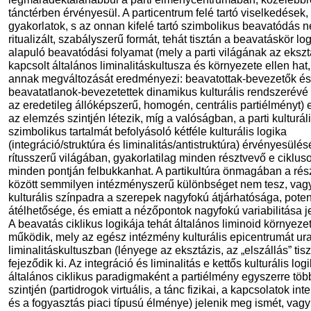
tánctérben érvényesül. A particentrum felé tartó viselkedések,
gyakorlatok, s az onnan kifelé tartó szimbolikus beavatódás n
ritualizált, szabályszerű formát, tehát tisztán a beavatáskör lo
alapuló beavatódási folyamat (mely a parti világának az eksz
kapcsolt általános liminalitáskultusza és környezete ellen hat,
annak megváltozását eredményezi: beavatottak-bevezetők és
beavatatlanok-bevezetettek dinamikus kulturális rendszerévé 
az eredetileg állóképszerű, homogén, centrális partiélményt)
az elemzés szintjén létezik, míg a valóságban, a parti kulturáli
szimbolikus tartalmát befolyásoló kétféle kulturális logika
(integráció/struktúra és liminalitás/antistruktúra) érvényesülé
rítusszerű világában, gyakorlatilag minden résztvevő e ciklus
minden pontján felbukkanhat. A partikultúra önmagában a rés
között semmilyen intézményszerű különbséget nem tesz, vagy
kulturális színpadra a szerepek nagyfokú átjárhatósága, poten
átélhetősége, és emiatt a nézőpontok nagyfokú variabilitása j
A beavatás ciklikus logikája tehát általános liminoid környeze
működik, mely az egész intézmény kulturális epicentrumát ur
liminalitáskultuszban (lényege az eksztázis, az „elszállás” tisz
fejeződik ki. Az integráció és liminalitás e kettős kulturális log
általános ciklikus paradigmaként a partiélmény egyszerre töb
szintjén (partidrogok virtuális, a tánc fizikai, a kapcsolatok inte
és a fogyasztás piaci típusú élménye) jelenik meg ismét, vagy