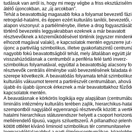
tudásuk van arról is, hogy mi megy végbe a friss eksztázisél
átélő újoncokban, az „új arcokban”.
Tehát a beavatottság magasabb foka a folyamat bevezető fáz
retrográd-hatalmi, és éppen ezért kulturális tanítói, bevezetői, 
alapon viszonyul: a partiélménybe, illetve a drog fogyasztásá
történő bevezetés leggyakrabban ezeknek a már beavatott
résztvevőknek a közreműködésével történik (egyszer mindenk
elhozott magával valaki), e kapcsolatok mentén egyszerre jut 
újonc a partivilág szimbolikus, illetve gyakorlatszintű centrum
nagyobb fokú beavatottságból tehát, mely általában együtt jár
visszahúzódásnak a centrumból a periféria felé tartó inverz-
szimbolikus folyamatával, egyúttal a beavatottság alacsony fo
résztvevők centrális élménybe való bevezetésének faladata é
szerepe következik. A beavatódás folyamata tehát szimboliku
kulturális vákuumot teremt a partirészvét centrumában, ahov
újabb és újabb újoncok érkeznek a már beavatottakhoz fűződ
kapcsolatok mentén.
A beavatásnak e körkörös logikája egy alapjában (centrumáb
liminális intézmény kulturális terében zajlik, hierarchikus-hata
szempontból nagyjából egyenrangú résztvevők között: a vertik
hatalmi hierarchikus státusrendszer helyett a csoport horizontá
mellérendelő típusú, vagyis sziluettszerű. A pillanathoz-jelen
kötött ottlétet kívánó liminoid szimbolikus tér communitaselve
legmaradéktalanabbul a parti élménycentrumában, közelebbr