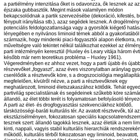
a partiélmény intenzitása őket is odavonzza, ők lesznek az a
éjszaka gubbasztók. Megint mások valamilyen módon
bekapcsolódnak a partik szervezésébe (dekoráció, kifestés, b
fénypult irányítása stb.), azaz segédek lesznek. A drogélmény
potenciális feldolgozatlansága vagy a gyorsítók kiégető hatás
lényegében e nyilvános liminoid térnek abból a gyakorlatából
származik, hogy mindenki piaci-fogyasztói alapon életkorra, 
műveltségre való tekintet nélkül találkozhat ezekkel az élmén
parti intézményén keresztül (Huxley és Leary vitája három évt
később már nem teoretikus probléma – Huxley 1961).
Végeredményben ez ahhoz vezet, hogy a parti újabb és újab
részvevőket „fogyaszt”, azaz éves viszonylatban aránylag gy
cserélődik a résztvevők köre, s a drogszociológia megállapít
megfelelően, kívülről nézve, a parti a résztvevőknek egy
meghatározott, liminoid életszakaszához kötődik. Tehát egyed
partivilág specialistáinak és segédeinek szűkebb köre számár
állandó, az élet többi terét is folyamatosan befolyásoló ténye
A parti az élet- és drogfogyasztási szekvenciákhoz kötődő,
társközösségi-baráti kulturális tér. Az avatott résztvevők, túl az
eksztázisélményen, fokozatosan speciális kapcsolatrendszer
tesznek szert: állandó tagokká lesznek, azaz életük a nem limi
kinti, nappali, vagyis stabil kulturális hierarchiák rendszerekén
működő, kulturális térből fokozatosan egy liminoid, beavatott,