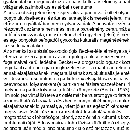
gyakorlatában megmutatkozó virtuális-kulturális élmény a part
világának (szimbolikus és térbeli) centruma.
A beavatottság jelentősége speciális: a partin való ottlét olyan
bonyolult viselkedési és átélési stratégiák ismeretét jelenti, m
előszörre egyáltalában nem nyilvánvalóak. A beavatás ezért 
résztvevők számára nem más, mint a partiélmény centrumába
belépés mozzanata, mely értelmezhető egyetlen (első) élmén
és egy bonyolult befogadói gyakorlat kulturális megértésének
fázisú folyamataként.
Az amerikai szubkultúra-szociológia Becker-féle élményelsajá
elemzése ezen a ponton az antropológia rítuselemzéseinek
fogalmaival kerül fedésbe. Becker – a drogszociológusok köz
leginkább antropológiai megközelítéssel – a marihuánaélmén
annak elsajátításának, megtanulásának szubkulturális jelent
volt kíváncsi: esetünkben a partiélmény elsajátítása speciális
beavatódási folyamatként (a partikarrier fázisrendszerében) írh
melyben a parti e folyamat „rituális” környezete (Becker 1953).
liminoid (és virtuális) tere az ottlét már bemutatott gyakorlatá
azonosítható. A beavatás részben e bonyolult élménykomple
elsajátításának folyamatát, a „miért jó ez az egész?” kérdésé
megválaszolását, részben kapcsolatok kialakulásának és
megtartásának lehetőségét jelenti, azaz érinti a kulturális közv
problematikáját. E folyamatnak több fázisa különíthető el: egy
acidparti után még aligha alakulnak ki e szálak (azaz virtuális