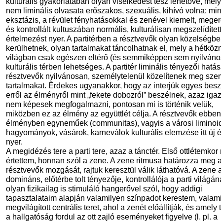
kulturális gyakorlatában olyan viselkedést tesz lehetővé, mel
nem liminális olvasata erőszakos, szexuális, kihívó volna: mi
eksztázis, a révület fényhatásokkal és zenével kiemelt, megerő
és kontrollált kultuszában normális, kulturálisan megszelídítet
értelmezést nyer. A partitérben a résztvevők olyan közelségbe
kerülhetnek, olyan tartalmakat táncolhatnak el, mely a hétköz
világban csak egészen eltérő (és semmiképpen sem nyilváno
kulturális térben lehetséges. A partitér liminális tényezői hatá
résztvevők nyilvánosan, személytelenül közelítenek meg sze
tartalmakat. Érdekes ugyanakkor, hogy az interjúk egyes bes
erről az élményről mint „fekete dobozról” beszélnek, azaz iga
nem képesek megfogalmazni, pontosan mi is történik velük,
miközben ez az élmény az együttlét célja. A résztvevők ebben
élményben egyneműek (communitas), vagyis a városi liminoi
hagyományok, vásárok, karneválok kulturális elemzése itt új é
nyer.
A megidézés tere a parti tere, azaz a tánctér. Első ottlétemko
értettem, honnan szól a zene. A zene ritmusa határozza meg 
résztvevők mozgását, rajtuk keresztül válik láthatóvá. A zene 
domináns, előtérbe tolt tényezője, kontrollálója a parti világán
olyan fizikailag is stimuláló hangerővel szól, hogy addigi
tapasztalataim alapján valamilyen színpadot kerestem, valam
megvilágított centrális teret, ahol a zenét előállítják, és amely t
a hallgatóság fordul az ott zajló eseményeket figyelve (l. pl. a