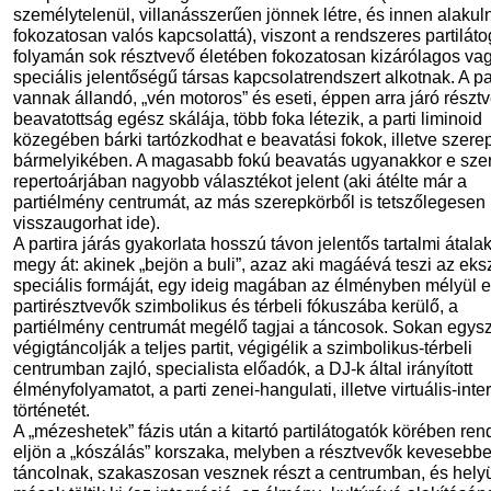
személytelenül, villanásszerűen jönnek létre, és innen alakul
fokozatosan valós kapcsolattá), viszont a rendszeres partilát
folyamán sok résztvevő életében fokozatosan kizárólagos va
speciális jelentőségű társas kapcsolatrendszert alkotnak. A pa
vannak állandó, „vén motoros” és eseti, éppen arra járó résztv
beavatottság egész skálája, több foka létezik, a parti liminoid
közegében bárki tartózkodhat e beavatási fokok, illetve szere
bármelyikében. A magasabb fokú beavatás ugyanakkor e sze
repertoárjában nagyobb választékot jelent (aki átélte már a
partiélmény centrumát, az más szerepkörből is tetszőlegesen
visszaugorhat ide).
A partira járás gyakorlata hosszú távon jelentős tartalmi átal
megy át: akinek „bejön a buli”, azaz aki magáévá teszi az eks
speciális formáját, egy ideig magában az élményben mélyül el
partirésztvevők szimbolikus és térbeli fókuszába kerülő, a
partiélmény centrumát megélő tagjai a táncosok. Sokan egys
végigtáncolják a teljes partit, végigélik a szimbolikus-térbeli
centrumban zajló, specialista előadók, a DJ-k által irányított
élményfolyamatot, a parti zenei-hangulati, illetve virtuális-inter
történetét.
A „mézeshetek” fázis után a kitartó partilátogatók körében ren
eljön a „kószálás” korszaka, melyben a résztvevők kevesebbe
táncolnak, szakaszosan vesznek részt a centrumban, és hely