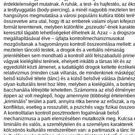
érdektelenséget mutatnak. A ruhák, a test- és hajfestés, az ék
a testlyuggatás (body-piercing), a minél nagyobb meztelen test
hangsúlyos megmutatása a városi populáris kultúra többi teré
összevetve arra utal, hogy itt az emberek valami olyan kifejez
formát teremtenek, melyben különféle „pszeudo”-ének karakte
keresztül tágabb lehetőségeket élhetnek át. Azaz – a drogszo
megállapításával élve – újfajta kontrollmechanizmusokat
mozgósítanak a hagyományos kontroll összeomlása mellett: a 
meztelen táncoló testek, a drogok és a verbális némaság
jelenlétében sem mondható a kontroll alól felszabaduló prime
vágyak kielégítési terének, ehelyett inkább a társas lét és az
egyedüllét közti átmenet, a tudattágító drogok keltette érzékel
relativizmus (minden csak villanás, de mindenkinek másképp)
belső külsővé tétele (tánc) és a külső belsővé válása (bámés
olyan kulturális teret hoz létre, melyben a kielégülés, a botrány
bacchanália létrejötte lehetetlen. Számomra az első élménye
éppen az volt meglepő, hogy amennyire (többségi értelemben
„kriminális” terület a parti, annyira ritka benne az erőszak, a nyí
konfliktus, esetleg a rosszullét, a pszichés vagy fizikai össze
A kontrolltalan kontroll posztmodern fogalmának belső
mechanizmusa a parti elemzésében mutatkozik meg. Kulcsa 
liminális és valós, a személytelen és a személyes karakterek
kölcsönös kulturális rendszerében van: a partimaszk a tánc li