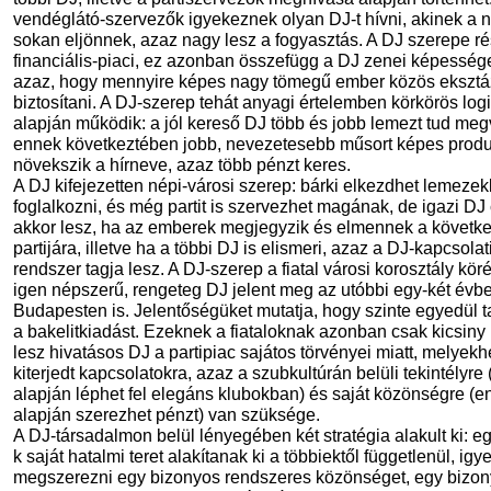
vendéglátó-szervezők igyekeznek olyan DJ-t hívni, akinek a 
sokan eljönnek, azaz nagy lesz a fogyasztás. A DJ szerepe r
financiális-piaci, ez azonban összefügg a DJ zenei képessége
azaz, hogy mennyire képes nagy tömegű ember közös eksztá
biztosítani. A DJ-szerep tehát anyagi értelemben körkörös log
alapján működik: a jól kereső DJ több és jobb lemezt tud meg
ennek következtében jobb, nevezetesebb műsort képes produ
növekszik a hírneve, azaz több pénzt keres.
A DJ kifejezetten népi-városi szerep: bárki elkezdhet lemezek
foglalkozni, és még partit is szervezhet magának, de igazi DJ
akkor lesz, ha az emberek megjegyzik és elmennek a követk
partijára, illetve ha a többi DJ is elismeri, azaz a DJ-kapcsolat
rendszer tagja lesz. A DJ-szerep a fiatal városi korosztály kö
igen népszerű, rengeteg DJ jelent meg az utóbbi egy-két évb
Budapesten is. Jelentőségüket mutatja, hogy szinte egyedül ta
a bakelitkiadást. Ezeknek a fiataloknak azonban csak kicsiny
lesz hivatásos DJ a partipiac sajátos törvényei miatt, melyekh
kiterjedt kapcsolatokra, azaz a szubkultúrán belüli tekintélyre
alapján léphet fel elegáns klubokban) és saját közönségre (e
alapján szerezhet pénzt) van szüksége.
A DJ-társadalmon belül lényegében két stratégia alakult ki: e
k saját hatalmi teret alakítanak ki a többiektől függetlenül, ig
megszerezni egy bizonyos rendszeres közönséget, egy bizo