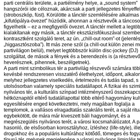
parti centrális területe, a partiélmény helye, a „sound system”
hangszórói ide céloznak, akárcsak a parti jellegzetes fényeffe
(stroboszkóp, füst). Körülötte a tánctér szemlélésére alkalmas
„kifutópálya-övezet” húzódik, ahonnan a résztvevők a táncoso
figyelhetik – ez a megfigyelői övezet. A tánctér mellett a legtö
kialakítanak egy másik, a tánctér eksztázisfókuszával szemb
kontrasztként szolgáló teret, az ún. „chill-out room”-ot (jelenté
„higgasztószoba”). Itt más zene szól (a chill-out külön zenei m
partivilágon belül), melyet legtöbbször külön disc-jockey (DJ)
szolgáltat, de mások a fények és a berendezés is (a résztvev
heverésznek, pihennek, beszélgetnek).
A parti mint szimbolikus tér a partivilág részvevői számára tö
kevésbé rendszeresen visszatérő élethelyzet, időpont, alkalo
melyhez jellegzetes viselkedés, értelmezés és tudás tapad, 
utolsósorban valamely speciális tudatállapot. A fizikai és szi
nyilvános tér, a kulturális színpad intézményszerű összekapc
hétköznapitól eltérő tudatállapottal több eltérő hagyomány kult
egyesítésére enged következtetni, mely magában foglalja a
templomok, a vallásos elragadtatás szakrális terét, a saját ritu
egybekötött, de mára már kiveszett báli hagyományt, és a
megrészegülés nyilvános terét, a városi kocsmahálózatot. A pa
hasonló, de elsősorban korosztályhoz, ízléshez (life-style), ill
drogokhoz és a populáris kultúrához kötődő, tömeges és fogy
típusú tér, melynek megjelenése a városi nyilvános liminális t