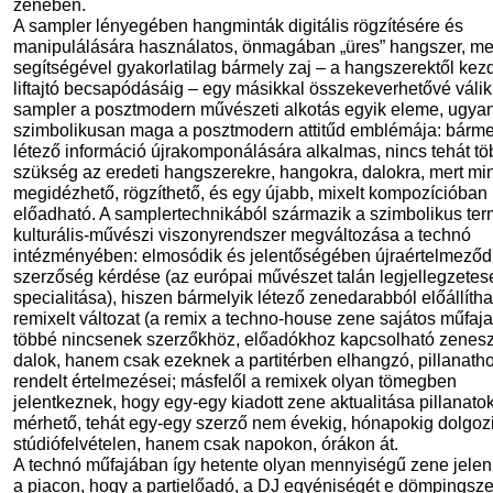
zenében.
A sampler lényegében hangminták digitális rögzítésére és
manipulálására használatos, önmagában „üres” hangszer, m
segítségével gyakorlatilag bármely zaj – a hangszerektől kez
liftajtó becsapódásáig – egy másikkal összekeverhetővé válik
sampler a posztmodern művészeti alkotás egyik eleme, ugya
szimbolikusan maga a posztmodern attitűd emblémája: bárme
létező információ újrakomponálására alkalmas, nincs tehát t
szükség az eredeti hangszerekre, hangokra, dalokra, mert mi
megidézhető, rögzíthető, és egy újabb, mixelt kompozícióban
előadható. A samplertechnikából származik a szimbolikus te
kulturális-művészi viszonyrendszer megváltozása a technó
intézményében: elmosódik és jelentőségében újraértelmeződ
szerzőség kérdése (az európai művészet talán legjellegzete
specialitása), hiszen bármelyik létező zenedarabból előállíth
remixelt változat (a remix a techno-house zene sajátos műfaja
többé nincsenek szerzőkhöz, előadókhoz kapcsolható zenes
dalok, hanem csak ezeknek a partitérben elhangzó, pillanath
rendelt értelmezései; másfelől a remixek olyan tömegben
jelentkeznek, hogy egy-egy kiadott zene aktualitása pillanat
mérhető, tehát egy-egy szerző nem évekig, hónapokig dolgoz
stúdiófelvételen, hanem csak napokon, órákon át.
A technó műfajában így hetente olyan mennyiségű zene jele
a piacon, hogy a partielőadó, a DJ egyéniségét e dömpingsz