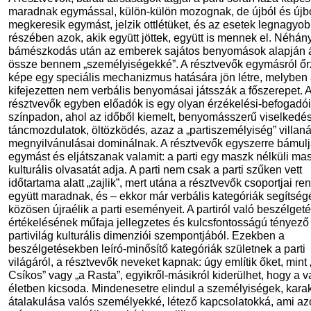
maradnak egymással, külön-külön mozognak, de újból és újb
megkeresik egymást, jelzik ottlétüket, és az esetek legnagyo
részében azok, akik együtt jöttek, együtt is mennek el. Néhán
bámészkodás után az emberek sajátos benyomások alapján 
össze bennem „személyiségekké”. A résztvevők egymásról őr
képe egy speciális mechanizmus hatására jön létre, melyben a
kifejezetten nem verbális benyomásai játsszák a főszerepet. 
résztvevők egyben előadók is egy olyan érzékelési-befogadói
színpadon, ahol az időből kiemelt, benyomásszerű viselkedé
táncmozdulatok, öltözködés, azaz a „partiszemélyiség” villan
megnyilvánulásai dominálnak. A résztvevők egyszerre bámul
egymást és eljátszanak valamit: a parti egy maszk nélküli ma
kulturális olvasatát adja. A parti nem csak a parti szűken vett
időtartama alatt „zajlik”, mert utána a résztvevők csoportjai re
együtt maradnak, és – ekkor már verbális kategóriák segítség
közösen újraélik a parti eseményeit. A partiról való beszélgeté
értékelésének műfaja jellegzetes és kulcsfontosságú tényező
partivilág kulturális dimenziói szempontjából. Ezekben a
beszélgetésekben leíró-minősítő kategóriák születnek a parti
világáról, a résztvevők neveket kapnak: úgy említik őket, mint 
Csíkos” vagy „a Rasta”, egyikről-másikról kiderülhet, hogy a v
életben kicsoda. Mindenesetre elindul a személyiségek, kara
átalakulása valós személyekké, létező kapcsolatokká, ami a