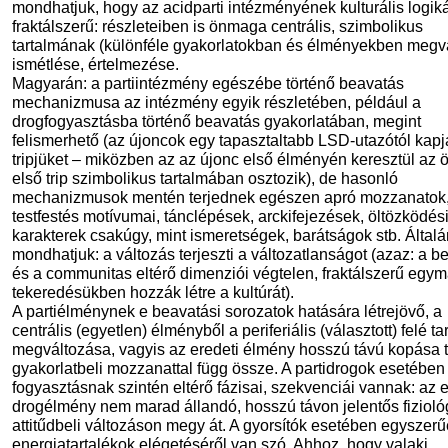
mondhatjuk, hogy az acidparti intézményének kulturális logik
fraktálszerű: részleteiben is önmaga centrális, szimbolikus
tartalmának (különféle gyakorlatokban és élményekben megv
ismétlése, értelmezése.
Magyarán: a partiintézmény egészébe történő beavatás
mechanizmusa az intézmény egyik részletében, például a
drogfogyasztásba történő beavatás gyakorlatában, megint
felismerhető (az újoncok egy tapasztaltabb LSD-utazótól kapj
tripjüket – miközben az az újonc első élményén keresztül az 
első trip szimbolikus tartalmában osztozik), de hasonló
mechanizmusok mentén terjednek egészen apró mozzanatok,
testfestés motívumai, tánclépések, arckifejezések, öltözködés
karakterek csakúgy, mint ismeretségek, barátságok stb. Általá
mondhatjuk: a változás terjeszti a változatlanságot (azaz: a b
és a communitas eltérő dimenziói végtelen, fraktálszerű egy
tekeredésükben hozzák létre a kultúrát).
A partiélménynek e beavatási sorozatok hatására létrejövő, a
centrális (egyetlen) élményből a periferiális (választott) felé ta
megváltozása, vagyis az eredeti élmény hosszú távú kopása 
gyakorlatbeli mozzanattal függ össze. A partidrogok esetében
fogyasztásnak szintén eltérő fázisai, szekvenciái vannak: az e
drogélmény nem marad állandó, hosszú távon jelentős fizioló
attitűdbeli változáson megy át. A gyorsítók esetében egyszer
energiatartalékok elégetéséről van szó. Ahhoz, hogy valaki