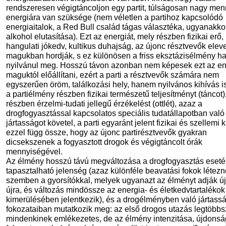
rendszeresen végigtáncoljon egy partit, túlságosan nagy me
energiára van szüksége (nem véletlen a partihoz kapcsolódó
energiaitalok, a Red Bull család tágas választéka, ugyanakko
alkohol elutasítása). Ezt az energiát, mely részben fizikai erő
hangulati jókedv, kultikus duhajság, az újonc résztvevők elev
magukban hordják, s ez különösen a friss eksztázisélmény h
nyilvánul meg. Hosszú távon azonban nem képesek ezt az en
maguktól előállítani, ezért a parti a résztvevők számára nem
egyszerűen öröm, találkozási hely, hanem nyilvános kihívás is
a partiélmény részben fizikai természetű teljesítményt (táncot)
részben érzelmi-tudati jellegű érzékelést (ottlét), azaz a
drogfogyasztással kapcsolatos speciális tudatállapotban való
jártasságot követel, a parti egyaránt jelent fizikai és szellemi k
ezzel függ össze, hogy az újonc partirésztvevők gyakran
dicsekszenek a fogyasztott drogok és végigtáncolt órák
mennyiségével.
Az élmény hosszú távú megváltozása a drogfogyasztás eseté
tapasztalható jelenség (azaz különféle beavatási fokok létezn
szemben a gyorsítókkal, melyek ugyanazt az élményt adják új
újra, és változás mindössze az energia- és életkedvtartalékok
kimerülésében jelentkezik), és a drogélményben való jártass
fokozataiban mutatkozik meg: az első drogos utazás legtöbbs
mindenkinek emlékezetes, de az élmény intenzitása, újdons