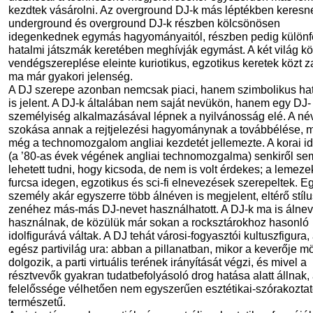
kezdtek vásárolni. Az overground DJ-k más léptékben keresn
underground és overground DJ-k részben kölcsönösen
idegenkednek egymás hagyományaitól, részben pedig különf
hatalmi játszmák keretében meghívják egymást. A két világ k
vendégszereplése eleinte kuriotikus, egzotikus keretek közt zaj
ma már gyakori jelenség.
A DJ szerepe azonban nemcsak piaci, hanem szimbolikus ha
is jelent. A DJ-k általában nem saját nevükön, hanem egy DJ-
személyiség alkalmazásával lépnek a nyilvánosság elé. A n
szokása annak a rejtjelezési hagyománynak a továbbélése, 
még a technomozgalom angliai kezdetét jellemezte. A korai i
(a ’80-as évek végének angliai technomozgalma) senkiről se
lehetett tudni, hogy kicsoda, de nem is volt érdekes; a lemez
furcsa idegen, egzotikus és sci-fi elnevezések szerepeltek. E
személy akár egyszerre több álnéven is megjelent, eltérő stíl
zenéhez más-más DJ-nevet használhatott. A DJ-k ma is álnev
használnak, de közülük már sokan a rocksztárokhoz hasonló
idolfigurává váltak. A DJ tehát városi-fogyasztói kultuszfigura,
egész partivilág ura: abban a pillanatban, mikor a keverője m
dolgozik, a parti virtuális terének irányítását végzi, és mivel a
résztvevők gyakran tudatbefolyásoló drog hatása alatt állnak,
felelőssége vélhetően nem egyszerűen esztétikai-szórakozta
természetű.