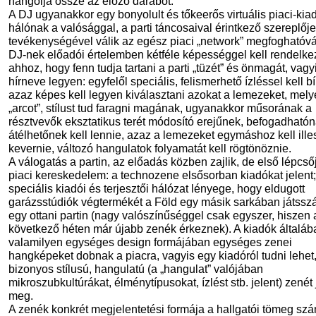
hangolja össze az előző darabot.
A DJ ugyanakkor egy bonyolult és tőkeerős virtuális piaci-kia
hálónak a valósággal, a parti táncosaival érintkező szereplője
tevékenységével válik az egész piaci „network” megfoghatóvá.
DJ-nek előadói értelemben kétféle képességgel kell rendelke
ahhoz, hogy fenn tudja tartani a parti „tüzét” és önmagát, vag
hírneve legyen: egyfelől speciális, felismerhető ízléssel kell bí
azaz képes kell legyen kiválasztani azokat a lemezeket, mely
„arcot”, stílust tud faragni magának, ugyanakkor műsorának a
résztvevők eksztatikus terét módosító erejűnek, befogadhatón
átélhetőnek kell lennie, azaz a lemezeket egymáshoz kell ille
kevernie, változó hangulatok folyamatát kell rögtönöznie.
A válogatás a partin, az előadás közben zajlik, de első lépcső
piaci kereskedelem: a technozene elsősorban kiadókat jelent;
speciális kiadói és terjesztői hálózat lényege, hogy eldugott
garázsstúdiók végtermékét a Föld egy másik sarkában játsszá
egy ottani partin (nagy valószínűséggel csak egyszer, hiszen 
következő héten már újabb zenék érkeznek). A kiadók általáb
valamilyen egységes design formájában egységes zenei
hangképeket dobnak a piacra, vagyis egy kiadóról tudni lehet
bizonyos stílusú, hangulatú (a „hangulat” valójában
mikroszubkultúrákat, élménytípusokat, ízlést stb. jelent) zenét 
meg.
A zenék konkrét megjelentetési formája a hallgatói tömeg sz