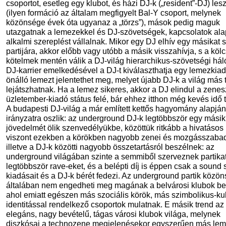
csoportot, esetleg egy klubot, és házi DJ-k („resident”-DJ) les
(ilyen formáció az általam megfigyelt Bal-Y csoport, melynek
közönsége évek óta ugyanaz a „törzs”), mások pedig maguk
utazgatnak a lemezekkel és DJ-szövetségek, kapcsolatok ala
alkalmi szereplést vállalnak. Mikor egy DJ elhív egy másikat s
partijára, akkor előbb vagy utóbb a másik visszahívja, s a köl
kötelmek mentén válik a DJ-világ hierarchikus-szövetségi háló
DJ-karrier emelkedésével a DJ-t kiválaszthatja egy lemezkiad
önálló lemezt jelentethet meg, melyet újabb DJ-k a világ más 
lejátszhatnak. Ha a lemez sikeres, akkor a DJ elindul a zenes
üzletember-kiadó státus felé, bár ehhez itthon még kevés idő te
A budapesti DJ-világ a már említett kettős hagyomány alapján
irányzatra oszlik: az underground DJ-k legtöbbször egy másik
jövedelmét ölik szenvedélyükbe, közöttük ritkább a hivatásos
viszont ezekben a körökben nagyobb zenei és mozgásszabad
illetve a DJ-k közötti nagyobb összetartásról beszélnek: az
underground világában szinte a semmiből szerveznek partikat
legtöbbször rave-eket, és a belépti díj is éppen csak a sound
kiadásait és a DJ-k bérét fedezi. Az underground partik közö
általában nem engedheti meg magának a belvárosi klubok bel
ahol emiatt egészen más szociális körök, más szimbolikus-kul
identitással rendelkező csoportok mulatnak. E másik trend az
elegáns, nagy bevételű, tágas városi klubok világa, melynek
diszkósai a technozene megjelenésekor egyszerűen más le