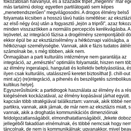
fokozatosan halványul, és a századik tripet „megenni” már e
más tartalmú dolog: egyetlen partilátogató sem képes
„menetrendszerűen” megvilágosodni. A drogos élmény belső
folyamata kicsiben a hosszú távú hatás ismétlése: az eksztázi
az első négy óra) után a fogyasztó „lejön a tripről”, azaz foko
minden visszazökken a normális percepciós kerékvágásba. A
lejövetel, az integráció fázisa a drogélmény szempontjából dö
ekkor épül be az eksztázisélmény a hétköznapi valóságba, a
hétköznapi személyiségbe. Vannak, akik e fázis tudatos átélé
számolnak be, s még többen, akik nem.
Önmagában a parti kulturális intézménye nem garantálja az
integráció, az „emésztés” optimális folyamatát, hiszen nem töb
az élmény ingeralapú, hangulati és kollektív befolyásolása, é
ilyen csak kulturális, utalásszerű keretet biztosíthat [l. chill-ou
mint a(z) (re)integráció, a pihenés és beszélgetés szimbolikus
kultikus helye].
Egyszerűsítsünk: a partidrogok használata az élmény és a ré
kiégésének kockázatával, az élmény kopásával járhat együtt
kapcsán több stratégiával találkoztam: vannak, akik többé ne
partikra, vannak, akik járnak, de már nem az eksztázis miatt, s
vannak, akik a droghatás kommunikációs dimenzióinak
feldolgozatlanságából, elmondhatatlanságából, „fekete doboz
jellegéből fakadóan elnémulnak, és többé nemcsak hogy ne
táncolnak, de nem is kommunikálnak; ugyanakkor, mivel beav