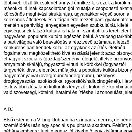
többivel, közülük csak néhánnyal érintkezik, s ezek a körök m
másokkal állnak kapcsolatban (jól mutatja e csoportszálakat 
kölcsönös meghívási struktúrája), ugyanakkor végső soron a
kölcsönös átfedések és a tágan értelmezett parti-gyakorlatre
mentén a partivilág lényegében egyetlen szubkultúrát, kifelé
egységesnek látszó kulturális hatalmi-szimbolikus teret jelent
nagyvárosi populáris kultúra egészén belül. A valóság tarkább
a partivilágba való beavatódás a résztvevő számára a létező,
konkurens partitrendek közül az egyiknek az ízlés-életmód
fogalmaival megközelíthető kiválasztását jelenti: azaz bizony
elnagyolt szociális (gazdag/szegény rétegek), illetve bizonyo
árnyaltabb skálájú, fogyasztói-virtuális körökkel (fogyasztói
tárgyérték, divat, életmód, műfajok), a populáris kultúra bizon
hagyományaival (overground/underground), bizonyos
drogfogyasztási szokásokkal (gyorsítók/hallucinogének), illet
és további ízlésalapú kulturális tényezők különféle kombináci
való szövetségi, kötelmi, hatalmi és ízlésbeli azonosulást jele
A DJ
Első estémen a Viking klubban ha színpadra nem is, de némi
szemlélődés után egy speciális pulpitusra akadtam. Feltűnt, 
néhány ember sziluettje egész jól kivehető: egy kislámpa egy