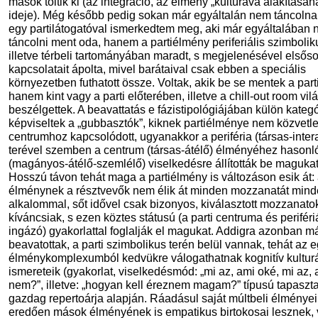
mások töltik ki (az integráció, az élmény „kultúrává alakításán
ideje). Még később pedig sokan már egyáltalán nem táncoln
egy partilátogatóval ismerkedtem meg, aki már egyáltalában
táncolni ment oda, hanem a partiélmény periferiális szimbolik
illetve térbeli tartományában maradt, s megjelenésével elsős
kapcsolatait ápolta, mivel barátaival csak ebben a speciális
környezetben futhatott össze. Voltak, akik be se mentek a parti
hanem kint vagy a parti előterében, illetve a chill-out room vi
beszélgettek. A beavattatás e fázistipológiájában külön kategó
képviseltek a „gubbasztók”, kiknek partiélménye nem közvetle
centrumhoz kapcsolódott, ugyanakkor a periféria (társas-intera
terével szemben a centrum (társas-átélő) élményéhez hasonl
(magányos-átélő-szemlélő) viselkedésre állították be magukat
Hosszú távon tehát maga a partiélmény is változáson esik át:
élménynek a résztvevők nem élik át minden mozzanatát min
alkalommal, sőt idővel csak bizonyos, kiválasztott mozzanato
kíváncsiak, s ezen köztes státusú (a parti centruma és periféri
ingázó) gyakorlattal foglalják el magukat. Addigra azonban m
beavatottak, a parti szimbolikus terén belül vannak, tehát az 
élménykomplexumból kedvükre válogathatnak kognitív kulturá
ismereteik (gyakorlat, viselkedésmód: „mi az, ami oké, mi az, 
nem?”, illetve: „hogyan kell éreznem magam?” típusú tapaszta
gazdag repertoárja alapján. Ráadásul saját múltbeli élményei
eredően mások élményének is empatikus birtokosai lesznek, 