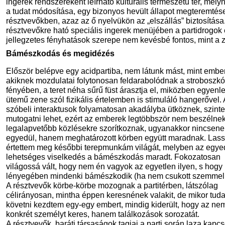
ingerek rendszereként leírható kulturális természetű tér, mely
a tudat módosítása, egy bizonyos hevült állapot megteremtés
résztvevőkben, azaz az ő nyelvükön az „elszállás” biztosítása
résztvevőkre ható speciális ingerek menüjében a partidrogok 
jellegzetes fényhatások szerepe nem kevésbé fontos, mint a 
Bámészkodás és megidézés
Először belépve egy acidpartiba, nem látunk mást, mint embe
akiknek mozdulatai folytonosan feldarabolódnak a stroboszk
fényében, a teret néha sűrű füst árasztja el, miközben egyenl
ütemű zene szól fizikális értelemben is stimuláló hangerővel. 
szóbeli interaktusok folyamatosan akadályba ütköznek, szint
mutogatni lehet, ezért az emberek legtöbbször nem beszélnek
legalapvetőbb közlésekre szorítkoznak, ugyanakkor nincsene
egyedül, hanem meghatározott körben együtt maradnak. Las
értettem meg későbbi terepmunkám világát, melyben az egye
lehetséges viselkedés a bámészkodás maradt. Fokozatosan
világossá vált, hogy nem én vagyok az egyetlen ilyen, s hogy
lényegében mindenki bámészkodik (ha nem csukott szemmel 
A résztvevők körbe-körbe mozognak a partitérben, látszólag
célirányosan, mintha éppen keresnének valakit, de mikor tud
követni kezdtem egy-egy embert, mindig kiderült, hogy az ne
konkrét személyt keres, hanem találkozások sorozatát.
A résztvevők, baráti társaságok tagjai a parti során laza kapc