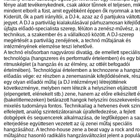
fénye alatt tevékenykednek, csak akkor tűnnek el teljesen, mi
mindent elborít a füst, amit egyébként éppen ők nyomnak a t
Kiderült, ők a parti irányítói, a DJ-k, azaz az ő partijukra válto
jegyet. A DJ a partivilág kialakulásával párhuzamosan kifejlőd
újfajta előadó-specialista szerep, félúton a zenész-művész, a 
technikus, a szakember és a vállalkozó között. A DJ-szerep
megértését a partivilág zenéjének, a technó műfajának és
intézményének elemzése teszi lehetővé.
A technó elsősorban nagyvárosi divatág, de emellett speciális
technológia (hangszeres és performatív értelemben) és egy b
ritmusképlet (a hangzás és az élmény, az ottlét befogadói
értelmében). Technológiai értelemben a technozene a hangs
előadás vége: ez részben a zenemasinák kifejlődésének, rés
egy olyan előadói műfaj (a DJ intézménye) létrejöttének
következménye, melyben nem létezik a helyszínen eljátszott
(elpengetett, elénekelt stb.) zene, hanem az előre elkészített 
(bakelitlemezeken) betárazott hangok helyszíni összekeverés
mixelés tudománya fontos. Technikailag a hetvenes évek szin
elfelejtett, analóg szintetizátorainak újrafelfedezése, a fejlett
dobgépek és sequencerek alkalmazása, de legfőképpen a sa
elterjedése együttesen vezetett az új zenei műfaj speciális
hangzásához. A techno-house zene a beat vagy a rock and rol
műfajához hasonló radikális hangzásváltozást jelent a populá