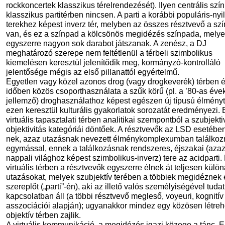
rockkoncertek klasszikus térelrendezését). Ilyen centrális szí
klasszikus partitérben nincsen. A parti a korábbi populáris-ny
terekhez képest inverz tér, melyben az összes résztvevő a s
van, és ez a színpad a kölcsönös megidézés színpada, mely
egyszerre nagyon sok darabot játszanak. A zenész, a DJ
meghatározó szerepe nem feltétlenül a térbeli szimbolikus
kiemelésen keresztül jelenítődik meg, kormányzó-kontrolláló
jelentősége mégis az első pillanattól egyértelmű.
Egyetlen vagy közel azonos drog (vagy drogkeverék) térben 
időben közös csoporthasználata a szűk körű (pl. a ’80-as éve
jellemző) droghasználathoz képest egészen új típusú élményt
ezen keresztül kulturális gyakorlatok sorozatát eredményezi.
virtuális tapasztalati térben analitikai szempontból a szubjekti
objektivitás kategóriái döntőek. A résztvevők az LSD esetében 
nek, azaz utazásnak nevezett élménykomplexumban találkoz
egymással, ennek a találkozásnak rendszeres, éjszakai (azaz
nappali világhoz képest szimbolikus-inverz) tere az acidparti.
virtuális térben a résztvevők egyszerre élnek át teljesen külön
utazásokat, melyek szubjektív terében a többiek megidéznek
szereplőt („parti”-én), aki az illető valós személyiségével tudat
kapcsolatban áll (a többi résztvevő megleső, voyeuri, kognitív
asszociációi alapján); ugyanakkor mindez egy közösen létreh
objektív térben zajlik.
A virtuális kommunikáció, a megidézés igazi közege a tánc. 