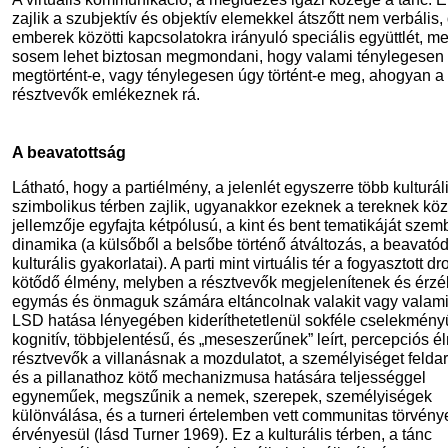
zajlik a szubjektív és objektív elemekkel átszőtt nem verbális,
emberek közötti kapcsolatokra irányuló speciális együttlét, m
sosem lehet biztosan megmondani, hogy valami ténylegesen
megtörtént-e, vagy ténylegesen úgy történt-e meg, ahogyan a
résztvevők emlékeznek rá.
A beavatottság
Látható, hogy a partiélmény, a jelenlét egyszerre több kulturál
szimbolikus térben zajlik, ugyanakkor ezeknek a tereknek kö
jellemzője egyfajta kétpólusú, a kint és bent tematikáját szemb
dinamika (a külsőből a belsőbe történő átváltozás, a beavató
kulturális gyakorlatai). A parti mint virtuális tér a fogyasztott 
kötődő élmény, melyben a résztvevők megjelenítenek és érzé
egymás és önmaguk számára eltáncolnak valakit vagy valamit
LSD hatása lényegében kideríthetetlenül sokféle cselekmény
kognitív, többjelentésű, és „meseszerűnek” leírt, percepciós é
résztvevők a villanásnak a mozdulatot, a személyiséget felda
és a pillanathoz kötő mechanizmusa hatására teljességgel
egyneműek, megszűnik a nemek, szerepek, személyiségek
különválása, és a turneri értelemben vett communitas törvény
érvényesül (lásd Turner 1969). Ez a kulturális térben, a tánc