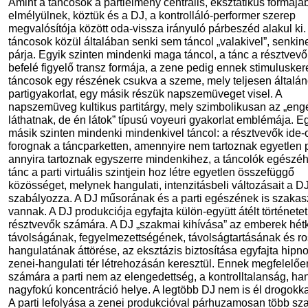
Amint a táncosok a partiélmény centrális, eksztatikus formájá
elmélyülnek, köztük és a DJ, a kontrolláló-performer szerep
megvalósítója között oda-vissza irányuló párbeszéd alakul ki.
táncosok közül általában senki sem táncol „valakivel”, senkin
párja. Egyik szinten mindenki maga táncol, a tánc a résztvev
befelé figyelő transz formája, a zene pedig ennek stimuluskere
táncosok egy részének csukva a szeme, mely teljesen általá
partigyakorlat, egy másik részük napszemüveget visel. A
napszemüveg kultikus partitárgy, mely szimbolikusan az „e
láthatnak, de én látok” típusú voyeuri gyakorlat emblémája. E
másik szinten mindenki mindenkivel táncol: a résztvevők ide
forognak a táncparketten, amennyire nem tartoznak egyetlen 
annyira tartoznak egyszerre mindenkihez, a táncolók egészéh
tánc a parti virtuális szintjein hoz létre egyetlen összefüggő
közösséget, melynek hangulati, intenzitásbeli változásait a D
szabályozza. A DJ műsorának és a parti egészének is szakas
vannak. A DJ produkciója egyfajta külön-együtt átélt történetet
résztvevők számára. A DJ „szakmai kihívása” az emberek hét
távolságának, fegyelmezettségének, távolságtartásának és r
hangulatának áttörése, az eksztázis biztosítása egyfajta hipno
zenei-hangulati tér létrehozásán keresztül. Ennek megfelelőe
számára a parti nem az elengedettség, a kontrolltalanság, h
nagyfokú koncentráció helye. A legtöbb DJ nem is él drogokka
A parti lefolyása a zenei produkcióval párhuzamosan több sz