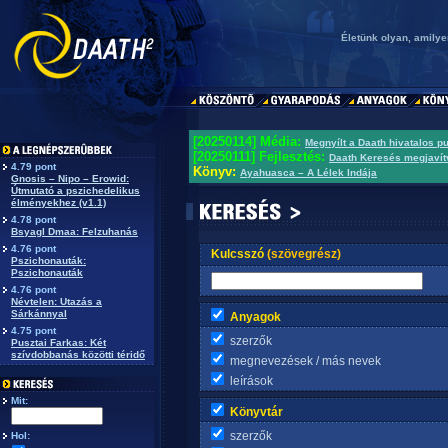
Életünk olyan, amilye
[20250114] Média:
Megnyílt a Daath hivatalos p
[20250111] Fejlesztés:
Daath Keresés megjavít
4.79 pont
Könyv:
Ayahuasca – A Lélek Indája
Gnosis – Nipo – Erowid:
Útmutató a pszichedelikus
élményekhez (v1.1)
4.78 pont
Bsyagl Dmaa: Felzuhanás
4.76 pont
Kulcsszó
(szövegrész)
Pszichonauták:
Pszichonauták
4.76 pont
Névtelen: Utazás a
Sárkánnyal
Anyagok
4.75 pont
szerzők
Pusztai Farkas: Két
szívdobbanás közötti téridő
megnevezések / más nevek
leírások
Mit:
Könyvtár
szerzők
Hol: