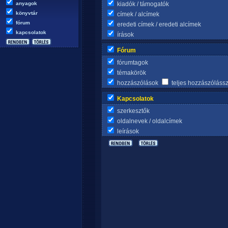
anyagok
kiadók / támogatók
könyvtár
címek / alcímek
fórum
eredeti címek / eredeti alcímek
kapcsolatok
írások
Fórum
fórumtagok
témakörök
hozzászólások
teljes hozzászóláss
Kapcsolatok
szerkesztők
oldalnevek / oldalcímek
leírások