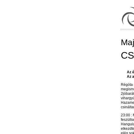
Ma
CS
Az 
Az a
Régóta 
megismer
2jóbarát
vihargyú
Hazamen
csinálta
23:00 :
feszülts
Hangula
elkezdte
elég so