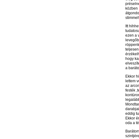
préseln
közben 
átgondo
stimmel!
Itt hihh
tudatos
ezen a v
levegőb
röppente
teljese
érzékel
hogy ka
elveszí
a baráto
Ekkor h
lettem v
az arcom
festék 
kontúrom
legalább
Mondtam
darabja
eddig t
Ekkor é
oda a t
Barátom 
szintjér