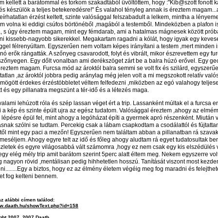
m kellett a barátommal és torkom szakadtából üvöltöttem, hogy :"Kib@szott fonott k
és készülök a teljes betekeredésre!" És valahol tényleg annak is éreztem magam...
leírhatatlan érzést keltett, szinte valósággal felszabadult a lelkem, mintha a lényeme
am volna ki eddigi csúfos börtönéből ,magából a testemből. Mindeközben a plafon is
 s úgy éreztem magam, mint egy fémdarab, ami a hatalmas mágnesek között prób
zni kissebb-nagyobb sikerekkel. Megakartam ragadni a kólát, hogy igyak egy kevese
éggel félrenyúltam. Egyszerűen nem voltam képes irányítani a testem ,mert minden 
ó erők rángatták. A szőnyeg csavarodott, folyt és vibrált, mikor észrevettem egy fu
 szőnyegen. Egy dőlt vonalban ami derékszöget zárt be a balra húzó erővel. Egy ge
éreztem magam. Furcsa mód az ároktól balra semmi se volt fix és szilárd, egyszerű
tatlan ,az ároktól jobbra pedig aránylag még jelen volt a mi megszokott relatív val
 mögött érdekes érzéstöbbletet véltem felfedezni ,miközben az egó valahogy teljes
tt és egy pillanatra megszünt a tér-idő és a létezés maga.
alami lehúzott róla és szép lassan véget ért a trip. Lassanként múltak el a furcsa e
 ki a kép és szinte épült ujra az egész tudatom. Valósággal éreztem ,ahogy az elmé
 lépésre épül fel, mint ahogy a legóházat építi a gyermek apró részenként. Miután v
ásnak szólni se tudtam. Percekig csak a lábam csapkodtam a csodálattól és fújtatta
től mint egy paci a mezőn! Egyszerűen nem találtam abban a pillanatban rá szava
lmeséljem. Ahogy egyre telt az idő és főleg ahogy aludtam rá egyet tudatosultak b
szletek és egyre világosabbá vált számomra ,hogy ez nem csak egy kis elszédülés v
gy elég mély trip amit barátom szerint 5perc alatt éltem meg. Nekem egyszerre vol
ag nagyon rövid ,mentálisan pedig hihhetetlen hosszú. Tanítását viszont most kezd
i........Egy a biztos, hogy ez az élmény életem végéig meg fog maradni és felejthet
et fog kelteni bennem.
az alábbi címen találod:
ww.daath.hu/showText.php?id=158
ght 2007, 2007
Daath
.