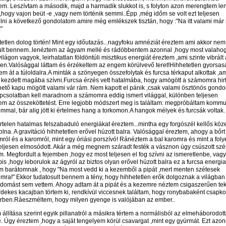
em. Leszívtam a második, majd a harmadik slukkot is, s folyton azon merengtem len
,hogy vajon beüt -e ,vagy nem történik semmi..Épp ,még időm se volt ezt teljesen
lni a következő gondolatom amire még emlékszek tisztán, hogy :"Na itt valami má
"
etetlen dolog történ! Mint egy időutazás...nagyfoku amnéziát éreztem ami akkor nem
ult bennem..lenéztem az ágyam mellé és rádöbbentem azonnal ,hogy most valaho
ilágon vagyok, leirhatatlan földöntúli misztikus energiát éreztem ,ami szinte vibrált 
en.Valósággal láttam és érzékeltem az engem körülvevő teret!Hihhetetlen gyorsas
m át a túloldalra.A minták a szönyegen összefolytak és furcsa térkaput alkottak ,am
n kezdett magába szívni.Furcsa érzés vett hatalmába, hogy amögött a számomra hir
hető kapu mögött valami vár rám. Nem kapott el pánik ,csak valami ösztönös gondol
pcsolatban kell maradnom a számomra eddig ismert világgal, különben teljesen
tem az összeköttetést. Erre legjobb módszert meg is találtam: megpróbáltam kommu
mmal, bár alig jött ki értelmes hang a torkomon.A hangok mélyek és furcsák voltak.
irtelen hatalmas felszabaduló energiákat éreztem...mintha egy forgószél kellős kö
olna. A gravitáció hihhetetlen erővel húzott balra. Valósággal éreztem, ahogy a bőrt 
ról és a karomról, mint egy óriási porszívó! Ránéztem a bal karomra és mint a fol
,teljesen elmosódott. Akár a még megnem száradt festék a vásznon úgy csúszott szé
. Megfordult a fejemben ,hogy ez most teljesen el fog szívni az ismeretlenbe, vagy
is ,hogy leborulok az ágyról az biztos olyan erővel húzott balra ez a furcsa energia
 barátomnak , hogy "Na most vedd ki a kezemből a pipát ,mert menten szétesek
imra!" Ekkor tudatosult bennem a tény, hogy hihhetetlen erők dolgoznak a világban 
udomást sem vettem. Ahogy adtam át a pipát és a kezemre néztem csigaszerűen tek
rdekes kacajban törtem ki, rendkívül viccesnek találtam, hogy ronybabaként csapko
érben.Ráeszméltem, hogy milyen gyenge is valójában az ember..
állítása szerint egyik pillanatról a másikra tértem a normálisból az elmeháborodot
e. Úgy éreztem ,hogy a saját tengelyem körül csavargat ,mint egy gyúrmát. Ezt azon