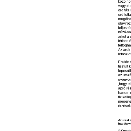
közölnö
vagyok 
ordítás 
ordított
magába,
glavíro
teljess
húzó-von
árkot a
térben 
felfogha
Az árok
lefoszlo
Ezután v
tisztult
lépésről
az utaz
gyönyör
,hogy e
apró ré
hanem e
fizikail
megérten
érzések
Az írást 
http://w
© Copyri