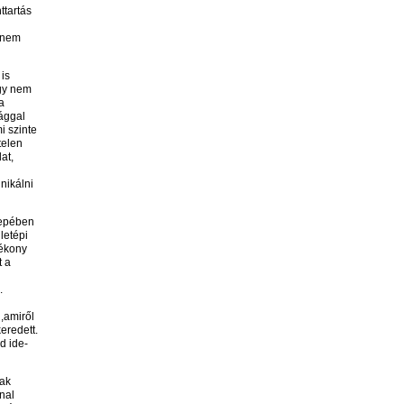
ttartás
r nem
 is
gy nem
a
ággal
i szinte
telen
at,
nikálni
zepében
letépi
yékony
t a
.
,amiről
eredett.
d ide-
tak
nal