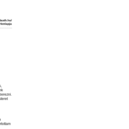
daath.hu/
Honlapja
s,
nk
zerezni.
teret
n
artottam