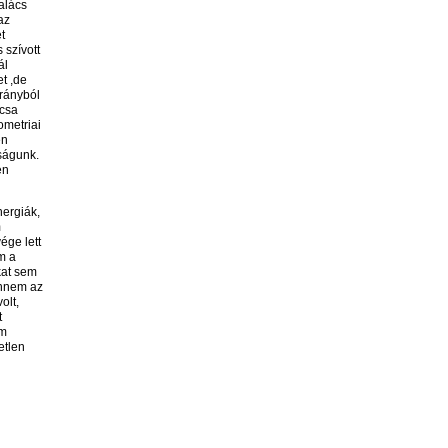
alács
az
t
 szívott
ál
t ,de
irányból
rcsa
ometriai
en
óságunk.
en
nergiák,
m
ége lett
m a
kat sem
ennem az
olt,
t
em
etlen