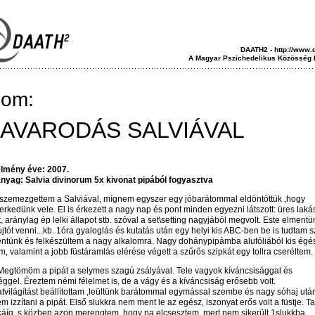
DAATH2 - http://www.
A Magyar Pszichedelikus Közösség 
jom:
AVARODÁS SALVIÁVAL
élmény éve: 2007.
nyag: Salvia divinorum 5x kivonat pipából fogyasztva
szemezgettem a Salviával, mígnem egyszer egy jóbarátommal eldöntöttük ,hogy
kedünk vele. El is érkezett a nagy nap és pont minden egyezni látszott: üres laká
, aránylag ép lelki állapot stb. szóval a set\setting nagyjából megvolt. Este elmentü
jtót venni...kb. 1óra gyaloglás és kutatás után egy helyi kis ABC-ben be is tudtam s
tünk és felkészültem a nagy alkalomra. Nagy dohánypipámba alufóliából kis égés
m, valamint a jobb füstáramlás elérése végett a szűrős szipkát egy tollra cseréltem.
 Megtömöm a pipát a selymes szagú zsályával. Tele vagyok kíváncsisággal és
éggel. Éreztem némi félelmet is, de a vágy és a kíváncsiság erősebb volt.
tvilágítást beállítottam ,leültünk barátommal egymással szembe és nagy sóhaj utá
m izzítani a pipát. Első slukkra nem ment le az egész, iszonyat erős volt a füstje. T
káíg, s közben azon merengtem ,hogy na elcsesztem, mert nem sikerült 1slukkba