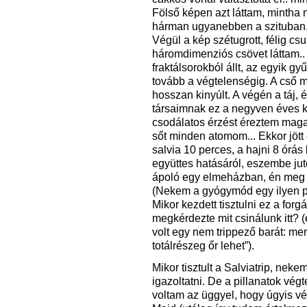
Fölső képen azt láttam, mintha
hárman ugyanebben a szituban..
Végül a kép szétugrott, félig cs
háromdimenziós csövet láttam..
fraktálsorokból állt, az egyik gy
tovább a végtelenségig. A cső m
hosszan kinyúlt. A végén a táj, é
társaimnak ez a negyven éves ko
csodálatos érzést éreztem mag
sőt minden atomom... Ekkor jöt
salvia 10 perces, a hajni 8 órá
együttes hatásáról, eszembe jut
ápoló egy elmeházban, én meg 
(Nekem a gyógymód egy ilyen p
Mikor kezdett tisztulni ez a for
megkérdezte mit csinálunk itt? (
volt egy nem trippező barát: me
totálrészeg őr lehet”).
Mikor tisztult a Salviatrip, neke
igazoltatni. De a pillanatok vé
voltam az üggyel, hogy úgyis vé