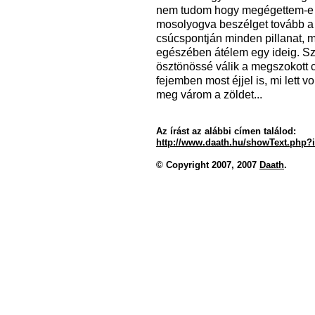
nem tudom hogy megégettem-e 
mosolyogva beszélget tovább a
csúcspontján minden pillanat, m
egészében átélem egy ideig. S
ösztönössé válik a megszokott c
fejemben most éjjel is, mi lett 
meg várom a zöldet...
Az írást az alábbi címen találod:
http://www.daath.hu/showText.php?
© Copyright 2007, 2007
Daath
.