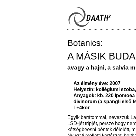
Botanics:
A MÁSIK BUD
avagy a hajni, a salvia m
Az élmény éve: 2007
Helyszín: kollégiumi szoba,
Anyagok: kb. 220 Ipomoea t
divinorum (a spangli első 
T+4kor.
Egyik barátommal, nevezzük Lac
LSD-jét tripjét, persze hogy ne
kétségbeesni péntek délelőtt, m
Nyugati melletti kertészeti bolt