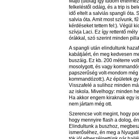
Majd (utólag így tudom értelmez
felkeléstől odáig, és a trip is b
idő eltelt a salviás spangli óta. 
salvia óta. Amit most szívunk, 
kérdéseket tettem fel:). Végül k
szívja Laci. Ez így rettentő mély
órákkal, szó szerint minden pill
A spangli után elindultunk hazaf
kabátjáért, én meg kedvesen m
buszáig. Ez kb. 200 méterre vol
mosolygott, és vagy kommandós 
papszerűség volt-mondom még
kommandózott:). Az épületek gyö
Visszafelé a sulihoz minden m
az iskola. Mivelhogy: minden he
Ha akkor engem kiraknak egy ism
nem jártam még ott.
Szerencse volt megint, hogy pon
hogy mennyire flash a dolog, é
Elindultunk a buszhoz, megbesz
ismerőséhez, én meg a Nyugati
tök jól elbeszélgettünk pár haj