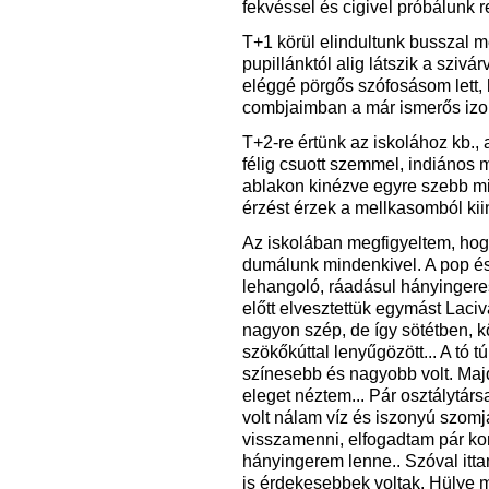
fekvéssel és cigivel próbálunk r
T+1 körül elindultunk busszal m
pupillánktól alig látszik a sziv
eléggé pörgős szófosásom lett, 
combjaimban a már ismerős izo
T+2-re értünk az iskolához kb.
félig csuott szemmel, indiános m
ablakon kinézve egyre szebb mi
érzést érzek a mellkasomból ki
Az iskolában megfigyeltem, hogy 
dumálunk mindenkivel. A pop és
lehangoló, ráadásul hányingeres
előtt elvesztettük egymást Laciv
nagyon szép, de így sötétben, kö
szökőkúttal lenyűgözött... A tó t
színesebb és nagyobb volt. Majd
eleget néztem... Pár osztálytárs
volt nálam víz és iszonyú szomj
visszamenni, elfogadtam pár kor
hányingerem lenne.. Szóval ittam
is érdekesebbek voltak. Hülye 