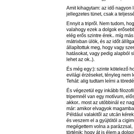
Amit kihagytam: az idő nagyon l
jellegzetes tünet, csak a teljes
Ennyit a tripről. Nem tudom, ho
valahogy ezek a dolgok erősebb
elég erős szintre érek.. míg más
mátrixban ülök, és az időt állít
állapítottuk meg, hogy vagy sz
hatásokat, vagy pedig alapból s
lehet az ok..).
És még egy:): szinte kötelező 
evilági érzéseket, tényleg nem 
Tehát: alig tudtam leírni a töre
És végezetül egy inkább filozofi
tripemnél van egy motívum, elős
akkor.. most az utóbbinál ez na
már: amikor elvagyok magamban,
Például valakitől az utcán kérek
és veszem el a gyújtótól a cigime
megégettem volna a parázzsal, 
történik: hogy át is élem a dol