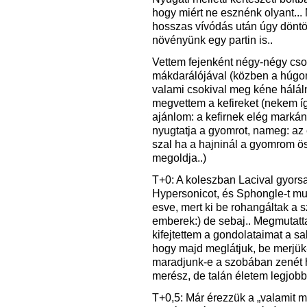
hogy miért ne esznénk olyant... 
hosszas vívódás után úgy dönt
növényünk egy partin is..
Vettem fejenként négy-négy cs
mákdarálójával (közben a húgom 
valami csokival meg kéne hálálno
megvettem a kefireket (nekem így
ajánlom: a kefirnek elég markán
nyugtatja a gyomrot, nameg: az
szal ha a hajninál a gyomrom ös
megoldja..)
T+0: A koleszban Lacival gyorsa
Hypersonicot, és Sphongle-t muto
esve, mert ki be rohangáltak a 
emberek:) de sebaj.. Megmutatt
kifejtettem a gondolataimat a sa
hogy majd meglátjuk, be merjük-
maradjunk-e a szobában zenét hal
merész, de talán életem legjobb
T+0,5: Már érezzük a „valamit m