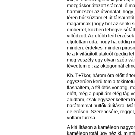
mozgáskorlátozott sráccal, ő m
harmincszor az útvonalat, hogy ju
téren búcsúztam el útitársaimtól
magamnak (hogy hol az senki se
emberrel, közben lebegve sétá
villódzott. Az előbb leírt érzés
eljutottam oda, hogy ha eddig n
minden: érdekes: minden piros
le a kivilágított utakról (pedig 
meg veszély egy olyan szép vár
tévedtem el: az oktogonnál elme
Kb. T+7kor, három óra előtt értem
egyszerűen kerültem a tekintetü
flashaltem, a fél ötös vonatig, 
előtt, még a pupillám elég tág 
aludtam, csak egyszer keltem fö
barátommal hüllőkiállításra. Má
de erősen. Szerencsére, reggel
voltam furcsa..
A kiállításon a kaméleon nagyon
kaméleon totál úgy néz ki, mint