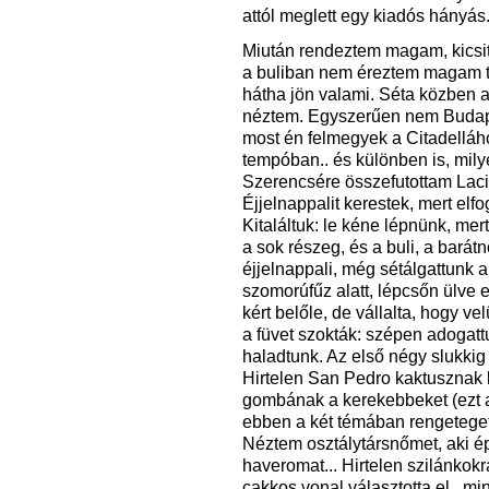
attól meglett egy kiadós hányás.
Miután rendeztem magam, kicsi
a buliban nem éreztem magam túl
hátha jön valami. Séta közben a
néztem. Egyszerűen nem Budapest
most én felmegyek a Citadellához
tempóban.. és különben is, mil
Szerencsére összefutottam Laci
Éjjelnappalit kerestek, mert elf
Kitaláltuk: le kéne lépnünk, me
a sok részeg, és a buli, a bará
éjjelnappali, még sétálgattunk a
szomorúfűz alatt, lépcsőn ülve 
kért belőle, de vállalta, hogy v
a füvet szokták: szépen adogat
haladtunk. Az első négy slukkig 
Hirtelen San Pedro kaktusznak l
gombának a kerekebbeket (ezt 
ebben a két témában rengeteget
Néztem osztálytársnőmet, aki ép
haveromat... Hirtelen szilánkokr
cakkos vonal választotta el.. mi