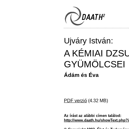
Ujváry István:
A KÉMIAI DZS
GYÜMÖLCSEI
Ádám és Éva
PDF verzió
(4.32 MB)
Az írást az alábbi címen találod:
http://www.daath.hu/showText.php?