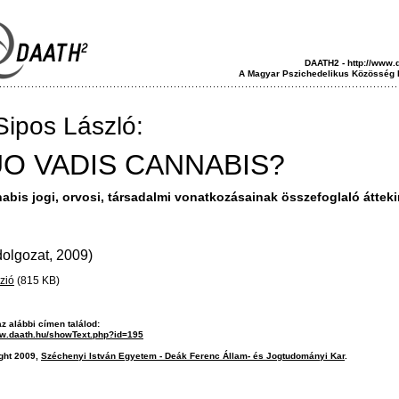
DAATH2 - http://www.
A Magyar Pszichedelikus Közösség 
. Sipos László:
O VADIS CANNABIS?
abis jogi, orvosi, társadalmi vonatkozásainak összefoglaló áttek
dolgozat, 2009)
zió
(815 KB)
az alábbi címen találod:
ww.daath.hu/showText.php?id=195
ght 2009,
Széchenyi István Egyetem - Deák Ferenc Állam- és Jogtudományi Kar
.