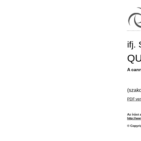
ifj
QU
A cann
(szak
PDF ver
Az írást 
http://w
© Copyri