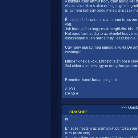
A kuktára csak annyit hogy csak addig kell 
vissza takarékra s akár orákig is gözölögh
is igy nem kell egy óráig melegiteni csak me
Én simán felforralom s utána nem is nézem 
volt.
Jah irtam alább hogy csak megfözöm kis id
Hát egés7zen addig jo az elmélet hogy meg
összeesnek s ijen barna trutyi lessz belöle :
Ugy hogy marad még mindig a kukta.De amit
cashingre.
Mindenkinek a kokusztrostot ajánlom e célre 
3x4 akkor a termés ugyan annyi kanyarban.
Remélem ismét tudtam segieni.
AHOJ
CRASH
>>> Gomb
__CRASHEE__
hi
Én sose néztem az arányokat pontosan bár 
rozs (lusta vok)
Amugy nálam a rozs / vermi 1/1 vermi / viz 1 /