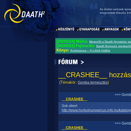
Az őrület nekünk term
megrontott létezés k
[20250114] Média:
Megnyílt a Daath hivatalos p
[20250111] Fejlesztés:
Daath Keresés megjavít
Könyv:
Ayahuasca – A Lélek Indája
__CRASHEE__ hozzászó
(Témakör:
)
Gomba termesztés
>>> Gomb
__CRASHEE__
Sok sikert
http://www.hortushungaricus.info.hu/katalo
>>> Gomb
__CRASHEE__