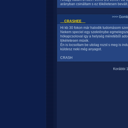
arányban csináltam s ez tökéletesen bevált.
>>> Gomb
__CRASHEE__
Hi kb 30 fokon már halodik tudomásom szer
Nekem speciel egy szekrénybe egmelegszen
hökapcsoloval igy a helység méretéből ado
tökéletesen müxik.
Én is locsoltam be utolag rozst s meg is indu
küldesz neki még anyagot.
CRASH
Korábbi