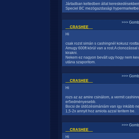
Jártadban keltedben állat kereskedésekben
Speciel BC mezögazdasági hypermarketben i
>>> Gomb
__CRASHEE__
Hi
csak rozst simán s cashingnél kokusz rosttal
Amugy 600ft körül van a rost.A clonozással 
kirakni.
Nekem ez nagyon bevált ugy hogy nem keve
utána szaporitom.
>>> Gomb
__CRASHEE__
Hi
rozs az az amire csinálom, a vermit cashin
er5edményesebb.
Bocsi de üldözésimániám van igy inkább ne
1,5-2x annyit hoz amiota azzal teritem be.
>>> Gomb
__CRASHEE__
Hi