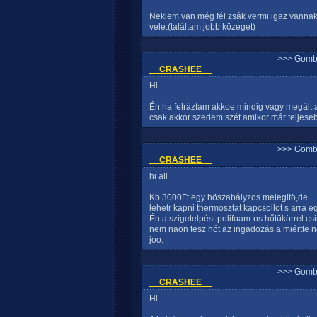
Neklem van még fél zsák vermi igaz vanna
vele.(találtam jobb közeget)
>>> Gomb
__CRASHEE__
Hi
Én ha felráztam akkoe mindig vagy megált a
csak akkor szedem szét amikor már teljeseb
>>> Gomb
__CRASHEE__
hi all
Kb 3000Ft egy höszabályzos melegitö,de
lehetr kapni thermosztat kapcsollot s arra eg
Én a szigetelpést polifoam-os hőtükörrel cs
nem naon tesz hót az ingadozás a miértte 
joo.
>>> Gomb
__CRASHEE__
Hi