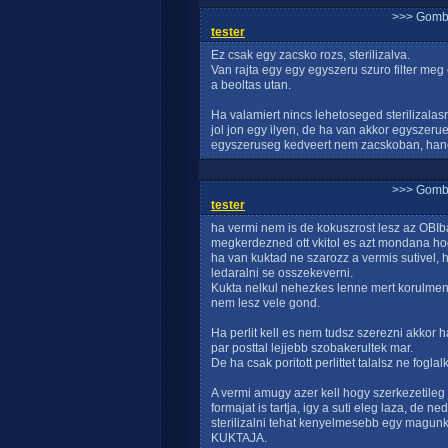
>>> Gomb
tester
Ez csak egy zacsko rozs, sterilizalva.
Van rajta egy egy egyszeru szuro filter meg 
a beoltas utan.
Ha valamiert nincs lehetoseged sterilizalasr
jol jon egy ilyen, de ha van akkor egyszerue
egyszeruseg kedveert nem zacskoban, han
>>> Gomb
tester
ha vermi nem is de kokuszrost lesz az OBI
megkerdezned ott vkitol es azt mondana hog
ha van kuktad ne szarozz a vermis sutivel, 
ledaralni se osszekeverni.
Kukta nelkul nehezkes lenne mert korulmeny
nem lesz vele gond.
Ha perlit kell es nem tudsz szerezni akkor
par posttal lejjebb szobakerultek mar.
De ha csak poritott perlittet talalsz ne fogl
A vermi amugy azer kell hogy szerkezetileg ja
formajat is tartja, igy a suti eleg laza, de ne
sterilizalni tehat kenyelmesebb egy magu
KUKTAJA.