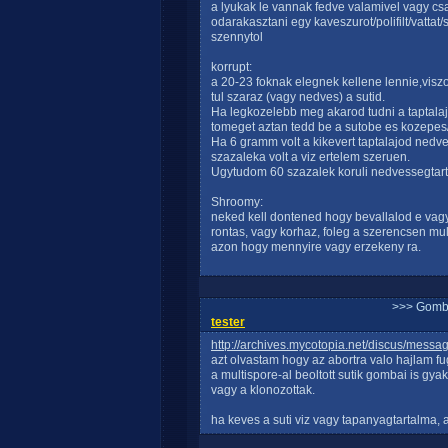
a lyukak le vannak fedve valamivel vagy cs
odarakasztani egy kaveszurot/polifilt/vattat
szennytol
korrupt:
a 20-23 foknak elegnek kellene lennie,visz
tul szaraz (vagy nedves) a sutid.
Ha legkozelebb meg akarod tudni a taptal
tomeget aztan tedd be a sutobe es kozepes/
Ha 6 gramm volt a kikevert taptalajod nedve
szazaleka volt a viz ertelem szeruen.
Ugytudom 60 szazalek koruli nedvessegtar
Shroomy:
neked kell dontened hogy bevallalod e va
rontas, vagy korhaz, foleg a szerencsen m
azon hogy mennyire vagy erzekeny ra.
>>> Gomb
tester
http://archives.mycotopia.net/discus/mes
azt olvastam hogy az abortra valo hajlam fug
a multispore-al beoltott sutik gombai is gya
vagy a klonozottak.
ha keves a suti viz vagy tapanyagtartalma, a