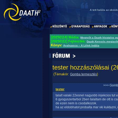
A tett halála az okos
[20250114] Média:
Megnyílt a Daath hivatalos p
[20250111] Fejlesztés:
Daath Keresés megjavít
Könyv:
Ayahuasca – A Lélek Indája
tester hozzászólásai (2
(Témakör:
)
Gomba termesztés
>>> Gomb
tester
talalt valaki 22esnel nagyobb injekcios tut 
6 gyogyszertarbol 2ben talaltam de ott is cs
de ezen nem is csodalkozok.
ha az eldobhatot probalta mar vki kuktazni, 