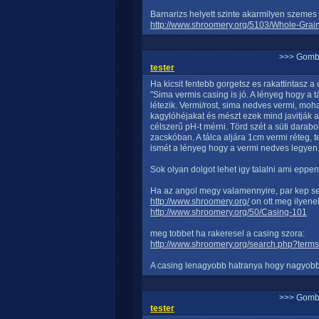
Barnarizs helyett szinte akarmilyen szemes
http://www.shroomery.org/5103/Whole-Grai
>>> Gomb
tester
Ha kicsit fentebb gorgetsz es rakattintasz a 
"Sima vermis casing is jó. A lényeg hogy a 
létezik. Vermi/rost, sima nedves vermi, moh
kagylóhéjakat és mészt ezek mind javitják 
célszerű pH-t mérni. Törd szét a süti darab
zacskóban. A tálca aljára 1cm vermi réteg, 
ismét a lényeg hogy a vermi nedves legye
Sok olyan dolgot lehet igy talalni ami eppe
Ha az angol megy valamennyire, par kep se
http://www.shroomery.org/
on ott meg ilyeneke
http://www.shroomery.org/50/Casing-101
meg tobbet ha rakeresel a casing szora:
http://www.shroomery.org/search.php?term
A casing lenagyobb hatranya hogy nagyobb l
>>> Gomb
tester