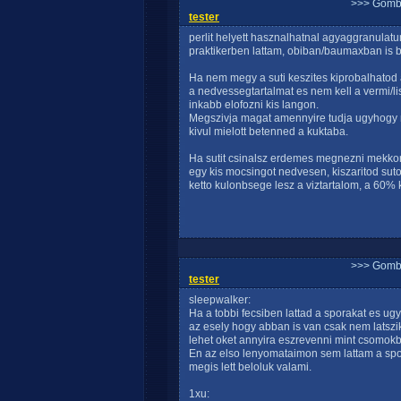
>>> Gomb
tester
perlit helyett hasznalhatnal agyaggranulat
praktikerben lattam, obiban/baumaxban is b
Ha nem megy a suti keszites kiprobalhatod
a nedvessegtartalmat es nem kell a vermi/lis
inkabb elofozni kis langon.
Megszivja magat amennyire tudja ugyhogy m
kivul mielott betenned a kuktaba.
Ha sutit csinalsz erdemes megnezni mekko
egy kis mocsingot nedvesen, kiszaritod sut
ketto kulonbsege lesz a viztartalom, a 60% k
>>> Gomb
tester
sleepwalker:
Ha a tobbi fecsiben lattad a sporakat es 
az esely hogy abban is van csak nem latszi
lehet oket annyira eszrevenni mint csomok
En az elso lenyomataimon sem lattam a spor
megis lett beloluk valami.
1xu: