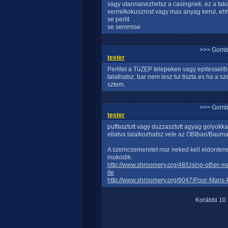
vagy utannanezhetsz a casingnek. ez a takar
vermi/kokuszrost vagy mas anyag kerul, eh
se perlit
se semmise
>>> Gomb
tester
Perlitet a TüZEP telepeken vagy epitessel/b
talalhatsz, bar nem lesz tul tiszta es ha
sztem.
>>> Gomb
tester
puffasztott vagy duzzasztott agyag golyokk
ellatva talalkozhatsz vele az OBIban/Bauma
A szemcsemeretet mar neked kell eldontened
mukodik.
http://www.shroomery.org/48/Using-other-ma
ite
http://www.shroomery.org/9047/Poor-Mans
Korábbi
10