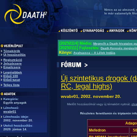
Nincs az az abszurd, 
le már valamelyik filo
[20250114] Média:
Megnyílt a Daath hivatalos p
[20250111] Fejlesztés:
Daath Keresés megjavít
Témakörök
Könyv:
Ayahuasca – A Lélek Indája
Új hozzászólás
Regisztráció
Jelszócsere
Emailcsere
Legrégibbek
Új szintetikus drogok (d
Előző 100
Előző tucat
RC, legal highs)
Teljes lista
wvabr01, 2002. november 20.
Kategória:
Egyéb anyagok
Mielőtt hozzászólnál vagy új témakört nyitnál,
olv
Létrehozó:
wvabr01
Részletes fenetilamin és triptamin in
Létrehozás ideje:
2002. november 20.
Adagol
Utolsó hozzászólás:
2020. június 14.
Mefedron
50