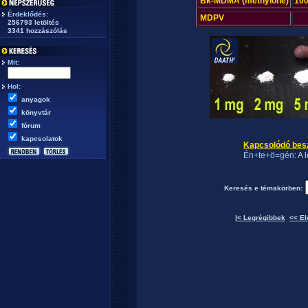
Bk-MDMA (methylone)
100
Érdeklődés:
MDPV
256793 letöltés
3341 hozzászólás
Mit:
Hol:
anyagok
könyvtár
fórum
kapcsolatok
Kapcsolódó bes
Én+te+ö=gén
: A
Keresés e témakörben:
|< Legrégibbek
<< El