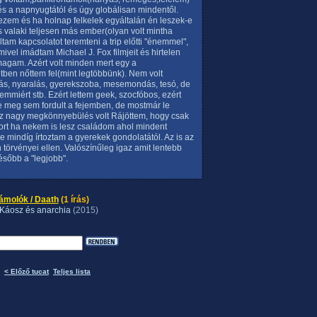
és a napnyugtától és úgy globálisan mindentől.
ezem és ha holnap felkelek egyáltalán én leszek-e
valaki teljesen más ember(olyan volt mintha
am kapcsolatot teremteni a trip előtti "énemmel",
ivel imádtam Michael J. Fox filmjeit és hirtelen
 magam. Azért volt minden mert egy a
tben nőttem fel(mint legtöbbünk). Nem volt
ás, nyaralás, gyerekszoba, mesemondás, tesó, de
 semmiért stb. Ezért lettem geek, szocfóbos, ezért
te meg sem fordult a fejemben, de mostmár le
sz nagy megkönnyebülés volt Rájöttem, hogy csak
ort ha nekem is lesz családom ahol mindent
 mindíg írtoztam a gyerekek gondolatától. Az is az
törvényei ellen. Valószínűleg igaz amit lentebb
később a "legjobb".
ámolók / Daath
(1 írás)
 Káosz és anarchia
(2015)
< Előző tucat
Teljes lista