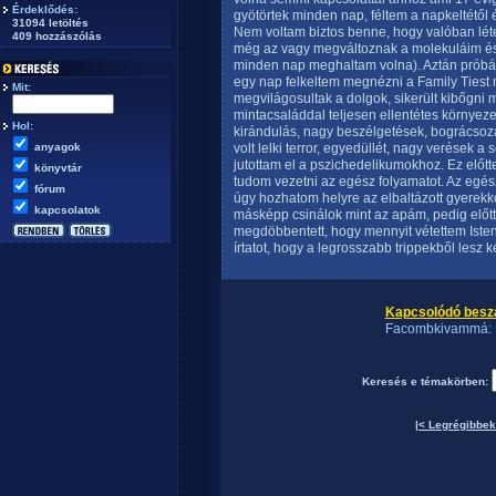
Érdeklődés:
gyötörtek minden nap, féltem a napkeltétől 
31094 letöltés
Nem voltam biztos benne, hogy valóban lét
409 hozzászólás
még az vagy megváltoznak a molekuláim és 
minden nap meghaltam volna). Aztán próbált
egy nap felkeltem megnézni a Family Tiest m
Mit:
megvilágosultak a dolgok, sikerült kibőgni
mintacsaláddal teljesen ellentétes környeze
Hol:
kirándulás, nagy beszélgetések, bográcsoz
anyagok
volt lelki terror, egyedüllét, nagy verések a
jutottam el a pszichedelikumokhoz. Ez előt
könyvtár
tudom vezetni az egész folyamatot. Az egé
fórum
úgy hozhatom helyre az elbaltázott gyerekk
kapcsolatok
másképp csinálok mint az apám, pedig előtte
megdöbbentett, hogy mennyit vétettem Isten 
írtatot, hogy a legrosszabb trippekből lesz 
Kapcsolódó besz
Facombkivammá
:
Keresés e témakörben:
|< Legrégibbek