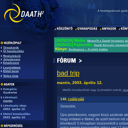
A fontolgatással gyak
[20250114] Média:
Megnyílt a Daath hivatalos p
[20250111] Fejlesztés:
Daath Keresés megjavít
Témakörök
Könyv:
Ayahuasca – A Lélek Indája
Új hozzászólás
Regisztráció
Jelszócsere
Emailcsere
Legrégibbek
bad trip
Előző tucat
Teljes lista
mantis, 2003. április 12.
Kategória:
Mielőtt hozzászólnál vagy új témakört nyitnál,
olv
Gyakorlat
Létrehozó:
148.
csáócsáó
mantis
Létrehozás ideje:
Sziasztok,
2003. április 12.
Utolsó hozzászólás:
Újra jelentkezem, nagyon köszi azoknak akik
2023. április 14.
hogy érdekel-e titeket, de azért beírom mit s
következő 3 hónapban összeomlott a szépen f
volna semmi kapcsolattal ahhoz ami 17 év