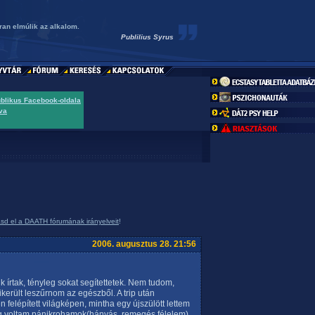
ran elmúlik az alkalom.
Publilius Syrus
ublikus Facebook-oldala
va
asd el a DAATH fórumának irányelveit
!
2006. augusztus 28. 21:56
 írtak, tényleg sokat segítettetek. Nem tudom,
ikerült leszűrnom az egészből. A trip után
elépített világképen, mintha egy újszülött lettem
ig voltam,pánikrohamok(hányás, remegés,félelem)