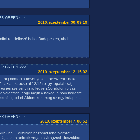
ER GREEN <<<
2010. szeptember 30. 09:19
ttal rendelkező boltot Budapesten, ahol
ER GREEN <<<
2010. szeptember 12. 15:02
y napig akarod a novenyeket noveszteni? neked
 , aztan kapcsolni 12/12 re igy legalab w/g
 es persze venti is jo legyen.Gondolom olvasni
od valasztani hogy mejik a neked jo novekedesre
emfelejted el.A klonoknal meg az egy kalap altt
ER GREEN <<<
2010. szeptember 7. 06:52
kunk no. 1-elmilyen hozamot lehet varni???
fajtakat ajanlotok vega es viragzasi idoszakban...