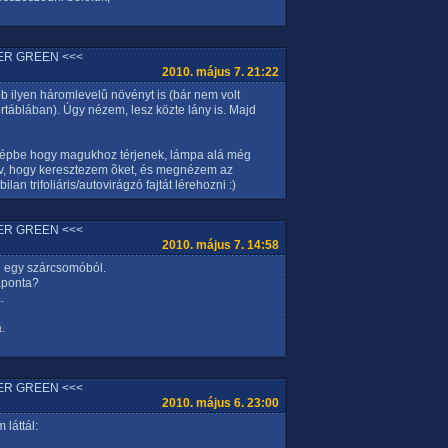
ER GREEN <<<
2010. május 7. 21:22
több ilyen háromlevelû növényt is (bár nem volt
rtáblában). Úgy nézem, lesz közte lány is. Majd
répbe hogy magukhoz térjenek, lámpa alá még
erv, hogy keresztezem õket, és megnézem az
an trifoliáris/autovirágzó fajtát lérehozni :)
ER GREEN <<<
2010. május 7. 14:58
él egy szárcsomóból.
aponta?
.
.
ER GREEN <<<
2010. május 6. 23:00
 láttál: