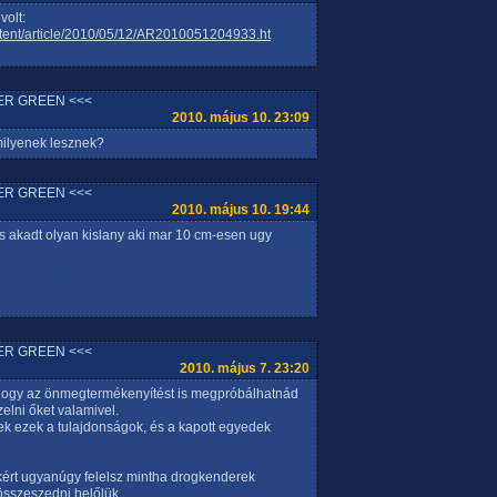
volt:
tent/article/2010/05/12/AR2010051204933.ht
ER GREEN <<<
2010. május 10. 23:09
ilyenek lesznek?
ER GREEN <<<
2010. május 10. 19:44
is akadt olyan kislany aki mar 10 cm-esen ugy
ER GREEN <<<
2010. május 7. 23:20
 hogy az önmegtermékenyítést is megpróbálhatnád
lni őket valamivel.
ek ezek a tulajdonságok, és a kapott egyedek
ért ugyanúgy felelsz mintha drogkenderek
összeszedni belőlük,