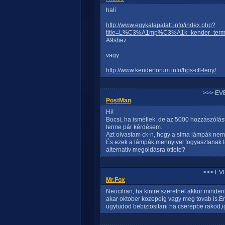
hali
http://www.egykalapalatt.info/index.php?
title=L%C3%A1mp%C3%A1k_kender_ter
A9shez
vagy
http://www.kenderforum.info/hps-cfl-feny/
>>> EV
PostMan
Hi!
Bocsi, ha ismétlek, de az 5000 hozzászólás
lenne pár kérdésem.
Azt olvastam ck-n, hogy a sima lámpák nem
És ezek a lámpák mennyivel fogyasztanak t
alternatív megoldásra ötlete?
>>> EV
Mr.Fox
Neocitran; ha kintre szeretnel akkor minden
akar oktober kozepeig vagy meg tovab is.En
ugytudod bebiztositani ha cserepbe rakod,