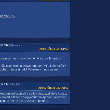
meszt%C3%
ER GREEN <<<
2010. július 28. 14:52
t sajnos most nincs időm elolvasni, a lámpákról
 jók, csak ezek a growshoposok. Mi a különbség?
öbbet, mint a simák? Valakinek nincs valami
ER GREEN <<<
2010. június 23. 00:47
keppen indikat mert a sativa viragzasi ideje hosszu
 neked a feher ozvegyet tudom ajanlani.A termest
igy nem 2m de 0,8- 1,20asod peldaul.