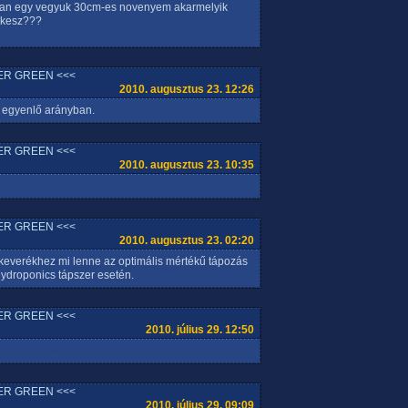
 van egy vegyuk 30cm-es novenyem akarmelyik
 kesz???
ER GREEN <<<
2010. augusztus 23. 12:26
 egyenlő arányban.
ER GREEN <<<
2010. augusztus 23. 10:35
ER GREEN <<<
2010. augusztus 23. 02:20
 keverékhez mi lenne az optimális mértékű tápozás
droponics tápszer esetén.
ER GREEN <<<
2010. július 29. 12:50
ER GREEN <<<
2010. július 29. 09:09