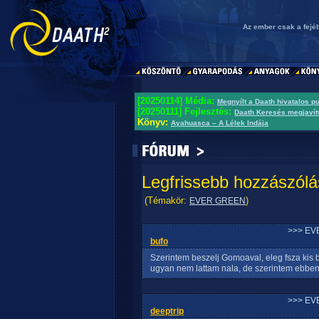
Az ember csak a fejéb
[20250114] Média:
Megnyílt a Daath hivatalos p
[20250111] Fejlesztés:
Daath Keresés megjavít
Könyv:
Ayahuasca – A Lélek Indája
Legfrissebb hozzászólá
(Témakör:
)
EVER GREEN
>>> EV
bufo
Szerintem beszelj Gomoaval, eleg fsza kis b
ugyan nem lattam nala, de szerintem ebben i
>>> EV
deeptrip