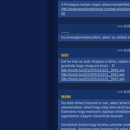
A Pentagon helyén régen állami kenderföld 
http://www.washingtonpost.com/wp-dyn/con
ml
>>> EV
____
ha önmegtermékenyítem, akkor az utódok m
>>> EV
bufo
hat ha mar az auto viragzas a tema, nalam 
gondolta hogy viragozni kezd... :D
http://noob.hu/2010/05/10/101_3941.jpg
http://noob.hu/2010/05/10/101_3942.jpg
http://noob.hu/2010/05/10/101_3947.jpg
>>> EV
tester
Ha több ehhez hasonló is van, akkor lehet
valamelyiken, lehet hogy még nem késő keze
Kiderülne hogy mennyire stabilan öröklődn
egymáshoz nagyon hasonlóak lesznek.
Gondolom tudod hogy törvény szerinte ezek
lennének, úgyhogy nem érdemes túl sokat 