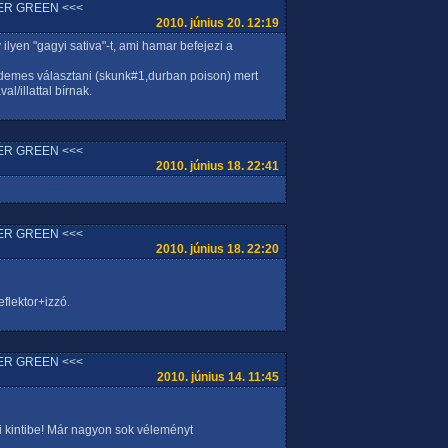
ER GREEN <<<
2010. június 20. 12:19
ilyen "gagyi sativa"-t, ami hamar befejezi a
rdemes választani (skunk#1,durban poison) mert
l/illattal bírnak.
ER GREEN <<<
2010. június 18. 22:41
ER GREEN <<<
2010. június 18. 22:20
flektor+izzó.
ER GREEN <<<
2010. június 14. 11:45
 kintibe! Már nagyon sok véleményt