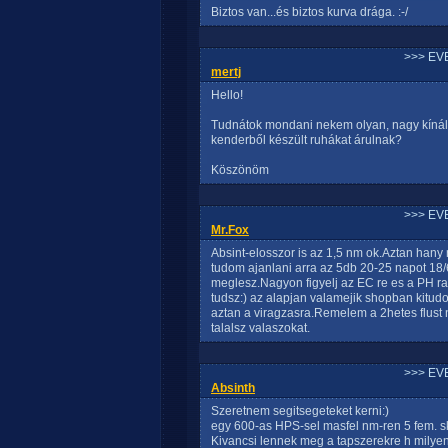
Biztos van...és biztos kurva drága. :-/
>>> EV
mertj
Hello!
Tudnátok mondani nekem olyan, nagy kínála
kenderből készült ruhákat árulnak?
Köszönöm
>>> EV
Mr.Fox
Absint-elosszor is az 1,5 nm ok.Aztan han
tudom ajanlani arra az 5db 20-25 napot 18/6
meglesz.Nagyon figyelj az EC re es a PH ra
tudsz:) az alapjan valamejik shopban kitud
aztan a viragzasra.Remelem a 2hetes flust n
talalsz valaszokat.
>>> EV
Absinth
Szeretnem segitsegeteket kerni:)
egy 600-as HPS-sel masfel nm-ren 5 fem. s
Kivancsi lennek meg a tapszerekre h milyen 