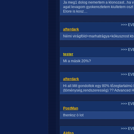
Ja meg1 dolog nemertem a klonozast...ha
agat levagom gyokereztetem kiultetem oszt
Elore is kosz....
>>> EV
afterdark
Némi virágföld+marhatrágya+kókuszrost kb
>>> EV
tester
Mi a másik 20%?
>>> EV
afterdark
Hi all.Mit gondoltok egy 80% tőzegtartalmú
(töménység,rendszeresség) ?? Advanced Hy
>>> EV
PostMan
thenksz ö lot
>>> EV
Aldiss