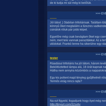
de ki tudja mi sül még ki belőlük.
>>> EV
____
Jól látod ;) Stabilan trifoliárisak. Találtam 
könnyû õket megtalálni a tízezres vadkende
csinálok róluk pár jobb képet.
Egyelõre még csak bevágtam õket egy cse
nem, mert tele vannak parazitákkal. Az a t
utódokat. Frankó lenne ha sikerülne egy stabil
>>> EV
tester
Ráadásul trifoliáris ha jól látom, három lev
Beköltöztetted lámpa alá, 18 órát kapnak n
Hátha nem annyira közömbös a nappalokra
Egy kis pollent majd tényleg gyűjthetnél róla
Termős virág nincs rajta?
>>> EV
____
Na ezt figyeld, fogadjunk hogy ilyet még nem
http://tinyurl.com/32sxtjv