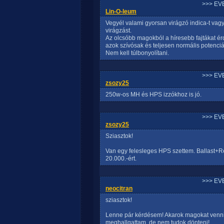
>>> EV
Lin-O-leum
Vegyél valami gyorsan virágzó indica-t vagy 
virágzást.
Az olcsóbb magokból a híresebb fajtákat é
azok szívósak és teljesen normális potenciáva
Nem kell túlbonyolítani.
>>> EV
zsozy25
250w-os MH és HPS izzókhoz is jó.
>>> EV
zsozy25
Sziasztok!
Van egy felesleges HPS szettem. Ballast+Re
20.000.-ért.
>>> EV
neocitran
sziasztok!
Lenne pár kérdésem! Akarok magokat venni
meghallgattam, de nem tudok dönteni!