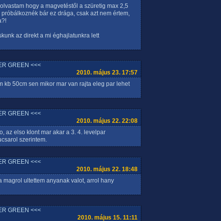
 olvastam hogy a magvetéstől a szüretig max 2,5
l próbálkoznék bár ez drága, csak azt nem értem,
a?!
kunk az direkt a mi éghajlatunkra lett
ER GREEN <<<
2010. május 23. 17:57
m kb 50cm sen mikor mar van rajta eleg par lehet
ER GREEN <<<
2010. május 22. 22:08
, az elso klont mar akar a 3. 4. levelpar
csarol szerintem.
ER GREEN <<<
2010. május 22. 18:48
magrol ultettem anyanak valot, arrol hany
ER GREEN <<<
2010. május 15. 11:11