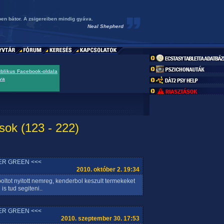
en bátor. A zsigereiben mindig gyáva.
Neal Shepherd
ublikus Facebook-oldala
va
sok (123 - 222)
ER GREEN <<<
2010. október 2. 19:34
oltot nyitott nemreg, kenderbol keszult termekeket
s tud segiteni..
ER GREEN <<<
2010. szeptember 30. 17:53