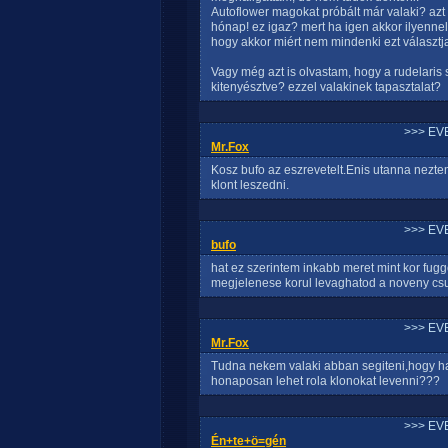
Autoflower magokat próbált már valaki? azt
hónap! ez igaz? mert ha igen akkor ilyenne
hogy akkor miért nem mindenki ezt választj
Vagy még azt is olvastam, hogy a rudelaris s
kitenyésztve? ezzel valakinek tapasztalat?
>>> EV
Mr.Fox
Kosz bufo az eszrevetelt.Enis utanna nezte
klont leszedni.
>>> EV
bufo
hat ez szerintem inkabb meret mint kor fuggo
megjelenese korul levaghatod a noveny csu
>>> EV
Mr.Fox
Tudna nekem valaki abban segiteni,hogy ha 
honaposan lehet rola klonokat levenni???
>>> EV
Én+te+ö=gén