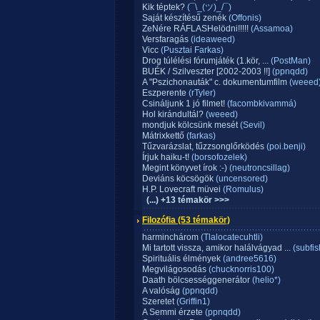
Kik téptek?
(¯\_(ツ)_/¯)
Saját készítésű zenék
(Offonis)
ZeNére RÁFLASHelödni!!!!!
(Assamoa)
Versfaragás
(ideaweed)
Vicc
(Pusztai Farkas)
Drog túlélési fórumjáték (1.kör, ...
(PostMan)
BUÉK / Szilveszter [2002-2003 !!]
(ppnqdd)
A "Pszichonauták" c. dokumentumfilm
(weeed
Eszperente
(rTyler)
Csináljunk 1 jó filmet!
(facombkivammá)
Hol kirándultál?
(weeed)
mondjuk kölcsünk mesét
(Sevil)
Mátrixkettő
(farkas)
Tűzvarázslat, tűzzsonglőrködés
(poi.benji)
Írjuk haiku-t!
(borsofozelek)
Megint könyvet írok :-)
(neutroncsillag)
Deviáns köcsögök
(uncensored)
H.P. Lovecraft müvei
(Romulus)
(...) +13 témakör >>>
Filozófia
(53 témakör)
harminchárom
(Tlalocatecuhtli)
Mi tartott vissza, amikor halálvágyad ...
(subfis
Spirituális élmények
(andree5616)
Megvilágosodás
(chucknorris100)
Daath bölcsességgenerátor
(helio*)
A valóság
(ppnqdd)
Szeretet
(Griffin1)
A Semmi érzete
(ppnqdd)