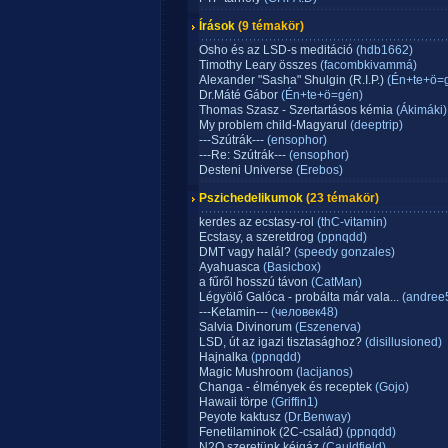
Írások
(9 témakör)
Osho és az LSD-s meditáció
(hdb1662)
Timothy Leary összes
(facombkivammá)
Alexander "Sasha" Shulgin (R.I.P.)
(Én+te+ö=
Dr.Máté Gábor
(Én+te+ö=gén)
Thomas Szasz - Szertartásos kémia
(Ákimáki)
My problem child-Magyarul
(deeptrip)
---Szútrák---
(ensophor)
---Re: Szútrák---
(ensophor)
Desteni Universe
(Erebos)
Pszichedelikumok
(23 témakör)
kerdes az ecstasy-rol
(thC-vitamin)
Ecstasy, a szeretdrog
(ppnqdd)
DMT vagy halál?
(speedy gonzales)
Ayahuasca
(Basicbox)
a fűről hosszú távon
(CatMan)
Légyölő Galóca - probálta már vala...
(andree
---Ketamin---
(человек48)
Salvia Divinorum
(Eszenerva)
LSD, út az igazi tisztasághoz?
(disillusioned)
Hajnalka
(ppnqdd)
Magic Mushroom
(lacijanos)
Changa - élmények és receptek
(Gojo)
Hawaii törpe
(Griffin1)
Peyote kaktusz
(Dr.Benway)
Fenetilaminok (2C-család)
(ppnqdd)
N2O szeretünk kéjgáz
(Cauldfield)