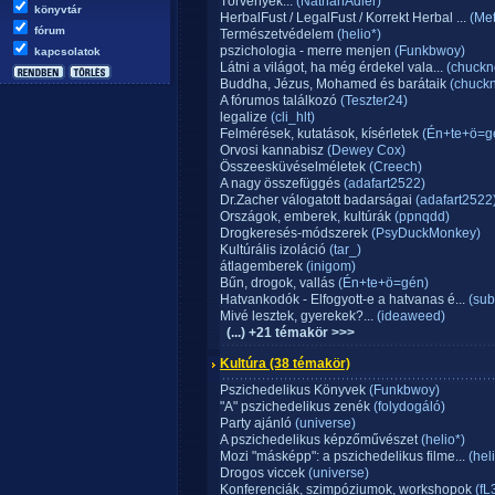
Törvények...
(NathanAdler)
könyvtár
HerbalFust / LegalFust / Korrekt Herbal ...
(Met
fórum
Természetvédelem
(helio*)
pszichologia - merre menjen
(Funkbwoy)
kapcsolatok
Látni a világot, ha még érdekel vala...
(chuckn
Buddha, Jézus, Mohamed és barátaik
(chuckn
A fórumos találkozó
(Teszter24)
legalize
(cli_hlt)
Felmérések, kutatások, kísérletek
(Én+te+ö=g
Orvosi kannabisz
(Dewey Cox)
Összeesküvéselméletek
(Creech)
A nagy összefüggés
(adafart2522)
Dr.Zacher válogatott badarságai
(adafart2522
Országok, emberek, kultúrák
(ppnqdd)
Drogkeresés-módszerek
(PsyDuckMonkey)
Kultúrális izoláció
(tar_)
átlagemberek
(inigom)
Bűn, drogok, vallás
(Én+te+ö=gén)
Hatvankodók - Elfogyott-e a hatvanas é...
(sub
Mivé lesztek, gyerekek?...
(ideaweed)
(...) +21 témakör >>>
Kultúra
(38 témakör)
Pszichedelikus Könyvek
(Funkbwoy)
"A" pszichedelikus zenék
(folydogáló)
Party ajánló
(universe)
A pszichedelikus képzőművészet
(helio*)
Mozi "másképp": a pszichedelikus filme...
(heli
Drogos viccek
(universe)
Konferenciák, szimpóziumok, workshopok
(fL