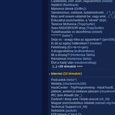
Castaneda, Don Juan, nagualizmus
(sildart)
Halálról
(flashback)
Mámoros álmok
(Griffin1)
Sámánizmus, vallások, tudatmódositó...
(¯\_(
Miaz amit sosem válalnál be, vagy amir...
(¯\_
Évtucatnyi pszichedélia: a "vének"
(fojti)
Terence McKenna
(TrippSurfer)
Szex AND/OR/XOR drog
(TrippSurfer)
Tudathasadás vs skizofrénia
(sildart)
********
(helio*)
Deja vu - avagy hiba az agyamban?
(geri306)
Ki áll az egész hátterében?
(mulder)
Felelősség
(Én+te+ö=gén)
A drogprobléma
(truthisinthere)
Mi a lényeg?!
(Hortensia Stella)
Rémálmok
(Hortensia Stella)
Élet a halál után
(neutroncsillag)
(...) +28 témakör >>>
Internet
(10 témakör)
Podcastok
(helio*)
Webtrip
(chucknorris100)
HackCenter - TripProgramming - HackYourB..
játékok, amiket jó betépve játszani
(chucknorr
IRC /join #daath
(tar_)
Darknet / deep web / kripto-piacok
(cli_hlt)
Magyar pszichedelikus oldalak
(saman.org.hu
Technical Support
(cli_hlt)
Netrádiók
(jackob)
FTP tárhely
(CHI-A.D)