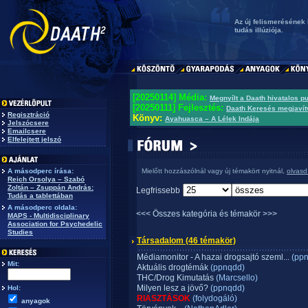
Az új felismerésének
tudás illúziója.
[20250114] Média:
Megnyílt a Daath hivatalos p
[20250111] Fejlesztés:
Daath Keresés megjavít
Regisztráció
Könyv:
Ayahuasca – A Lélek Indája
Jelszócsere
Emailcsere
Elfelejtett jelszó
A másodperc írása:
Mielőtt hozzászólnál vagy új témakört nyitnál,
olvasd
Reich Orsolya – Szabó
Zoltán – Zsuppán András:
Legfrissebb
Tudás a tablettában
A másodperc oldala:
<<< Összes kategória és témakör >>>
MAPS - Multidisciplinary
Association for Psychedelic
Studies
Társadalom
(46 témakör)
Médiamonitor - A hazai drogsajtó szeml...
(ppn
Mit:
Aktuális drogtémák
(ppnqdd)
THC/Drog Kimutatás
(Marcsello)
Milyen lesz a jövő?
(ppnqdd)
Hol:
RIASZTÁSOK
(folydogáló)
anyagok