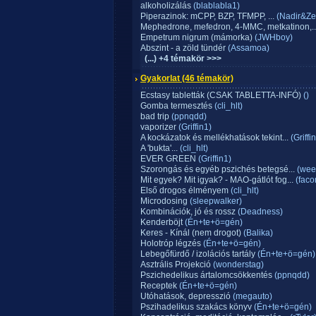
alkoholizálás
(blablabla1)
Piperazinok: mCPP, BZP, TFMPP, ...
(Nadir&Zen
Mephedrone, mefedron, 4-MMC, metkatinon,..
Empetrum nigrum (mámorka)
(JWHboy)
Abszint - a zöld tündér
(Assamoa)
(...) +4 témakör >>>
Gyakorlat
(46 témakör)
Ecstasy tabletták (CSAK TABLETTA-INFÓ)
()
Gomba termesztés
(cli_hlt)
bad trip
(ppnqdd)
vaporizer
(Griffin1)
A kockázatok és mellékhatások tekint...
(Griffi
A 'bukta'...
(cli_hlt)
EVER GREEN
(Griffin1)
Szorongás és egyéb pszichés betegsé...
(wee
Mit egyek? Mit igyak? - MAO-gátlót fog...
(fac
Első drogos élményem
(cli_hlt)
Microdosing
(sleepwalker)
Kombinációk, jó és rossz
(Deadness)
Kenderböjt
(Én+te+ö=gén)
Keres - Kínál (nem drogot)
(Balika)
Holotróp légzés
(Én+te+ö=gén)
Lebegőfürdő / izolációs tartály
(Én+te+ö=gén)
Asztrális Projekció
(wonderstag)
Pszichedelikus ártalomcsökkentés
(ppnqdd)
Receptek
(Én+te+ö=gén)
Utóhatások, depresszió
(megauto)
Pszihadelikus szakács könyv
(Én+te+ö=gén)