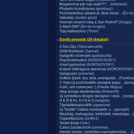
Ibogainnnal pár nap alatt???...
(estimese)
Phalaris Arundinacea
(gombasz)
Pszichedelikus állatok pl.:Bufo Alvari...
(Én+te
mikrotrip
(Jumbó géza)
Honnan ismerni meg a San Pedrot?
(Xzoga)
5-MeO-DMT
(Én+te+ö=gén)
Tipp kaktuszhoz
(Thom)
Egyéb anyagok
(29 témakör)
A Tea Útja
(Tlalocatecuhtli)
DXM Robitusin
(Sanval)
Gyógyító növények
(galidaszifa)
Psychostimuláns
(NORDKOVSKY)
A kert gyönyörei
(NORDKOVSKY)
Kratom (Mitragyna speciosa)
(NORDKOVSKY
Gyógyszer
(universe)
Koffein (kávé, tea, kóla, energiaital...
(Funkbw
C-lista (új pszichoaktív anyagok jegyz...
(ppnq
A dió, ami szerecsen :)
(Fekete Mágus)
meg amúgy etnobotanika
(Reiker00)
Új szintetikus drogok (designer / dizá...
(sergi
H E R B A L H I G H S
(sergion)
Táplálékkiegészítők
(upperlow)
Új "bódító" hatású növénykék..s...
(ppnqdd)
Maszlag, nadragulya, beléndek, mandrago...
(
Cigarettációzis
(Griffin1)
Smart drugs
(Vuk.)
Calea Zacatechichi
(universe)
Herbal smoke, szintetikus kannabinoidok,...
(Li