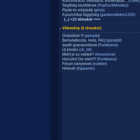
Koncentráció, meditáció, kontemplác...
(rTyler
Segítség kezdöknek
(PsyDuckMonkey)
Pipák és vizipipák
(grisa)
A pszichikai függőség
(gardenofeden1200)
(...) +21 témakör >>>
Vélemény
(8 témakör)
Gratulálok !!!
(ppnqdd)
Bemutatkozás, Help, FAQ
(ppnqdd)
daath gyarapodások
(Funkbwoy)
Új köntös
(cli_hlt)
Miért jó ez nektek?
(Innocence)
Harcolni! De miért?!
(Funkbwoy)
Fórum irányelvek
(ezékiel)
Hírlevél
(trippamin)