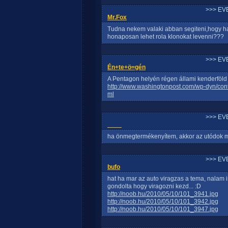
>>> EV
Mr.Fox
Tudna nekem valaki abban segiteni,hogy ha 
honaposan lehet rola klonokat levenni???
>>> EV
Én+te+ö=gén
A Pentagon helyén régen állami kenderföld 
http://www.washingtonpost.com/wp-dyn/con
ml
>>> EV
____
ha önmegtermékenyítem, akkor az utódok m
>>> EV
bufo
hat ha mar az auto viragzas a tema, nalam 
gondolta hogy viragozni kezd... :D
http://noob.hu/2010/05/10/101_3941.jpg
http://noob.hu/2010/05/10/101_3942.jpg
http://noob.hu/2010/05/10/101_3947.jpg