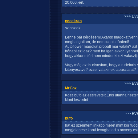
20.000.-ért.
>>> EV
neocitran
sziasztok!
Lenne pár kérdésem! Akarok magokat venni
meghallgattam, de nem tudok dönteni!
Autoflower magokat próbált már valaki? azt
hónap! ez igaz? mert ha igen akkor ilyenne
hogy akkor miért nem mindenki ezt választj
Vagy még azt is olvastam, hogy a rudelaris s
kitenyésztve? ezzel valakinek tapasztalat?
>>> EV
Mr.Fox
Kosz bufo az eszrevetelt.Enis utanna nezte
klont leszedni.
>>> EV
bufo
hat ez szerintem inkabb meret mint kor fuggo
megjelenese korul levaghatod a noveny csu