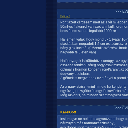
>>> EV
tester
Pont azért kérdezem mert az a fél ml ebbe
50ml-es flakonról van szó, ami külf. fórumon 
becslésem szerint legalább 1000-re.
Ha leméri valaki hogy mondjuk 1 (vagy 10-r
utasításban megadott 1.5 cm-es szárrészre
hány g az incitből (0.5centis szárrészt írna
nagyobb felületen van)
Hatóanyaguk is különbözik amúgy , az egy
összehasonlítani, főleg hogy csak mikrosza
optimális hormon koncentrációt/arányt az ot
dugvány esetében.
A gélnek is megvannak az előnyei a porral
Az a nagy stájsz, -mint mindig ha kender t
egy üveg pezsgőbe és egy tál kaviárba márt
Még akkor is, ha minden szart megvesz val
>>> EV
KarelGott
tester,ugye ne neked magyarázzam hogy clo
bármilyen más hormonkészítmény:)
egy doboz incit mennyi is?400-500huf? 3év 