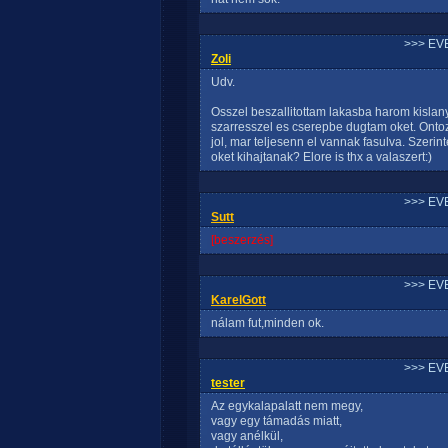
>>> EV
Zoli
Udv.
Osszel beszallitottam lakasba harom kislany
szarresszel es cserepbe dugtam oket. Ontoz
jol, mar teljesenn el vannak fasulva. Szerint
oket kihajtanak? Elore is thx a valaszert:)
>>> EV
Sutt
[beszerzés]
>>> EV
KarelGott
nálam fut,minden ok.
>>> EV
tester
Az egykalapalatt nem megy,
vagy egy támadás miatt,
vagy anélkül,