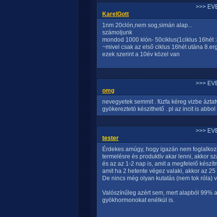
>>> EV
KarelGott
1nm 20clón,nem sog,simán alap...
számoljunk
mondod 1000 klón- 50ciklus(1ciklus 16hét :
~mivel csak az első ciklus 16hét utána 8.er
ezek szerint a 10év közel van
>>> EV
omg
nevegyetek semmit . füzfa kéreg vizbe áztat
gyökereztetö készithető . pl az incit is abb
>>> EV
tester
Érdekes amúgy, hogy igazán nem foglalkozik 
termelésre és produktív akar lenni, akkor s
és az az 1-2 nap is, amit a megfelelő kész
amit ha 2 hetente végez valaki, akkor az 2
De nincs még olyan kutatás (nem tok róla) 
Valószínűleg azért sem, mert alapból 99% a
gyökhormonokat enélkül is.