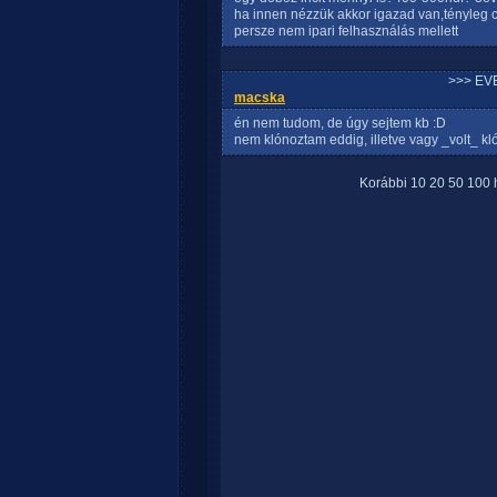
ha innen nézzük akkor igazad van,tényleg 
persze nem ipari felhasználás mellett
>>> EV
macska
én nem tudom, de úgy sejtem kb :D
nem klónoztam eddig, illetve vagy _volt_ k
Korábbi
10
20
50
100
h