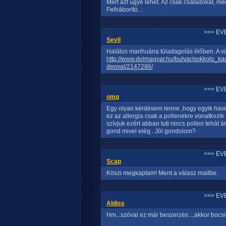
Mert azt ugye lehet. Az csak családokat, meg
Felháborító...
>>> EV
Sevil
Halálos marihuána túladagolás élőben. A v
http://www.delmagyar.hu/bulvar/sokkolo_k
deoval/2147286/
>>> EV
omg
Egy olyan kérdésem lenne ,hogy egyik have
ez az allergia csak a pollenekre vonatkozik
szívjuk ezért abban tuti nincs pollen tehát
gond mivel elég . Jól gondolom?
>>> EV
Scap
Köszi megkaptam! Ment a válasz mailbe.
>>> EV
Aldiss
Hm...szóval ez már beszerzés...,akkor bocsi