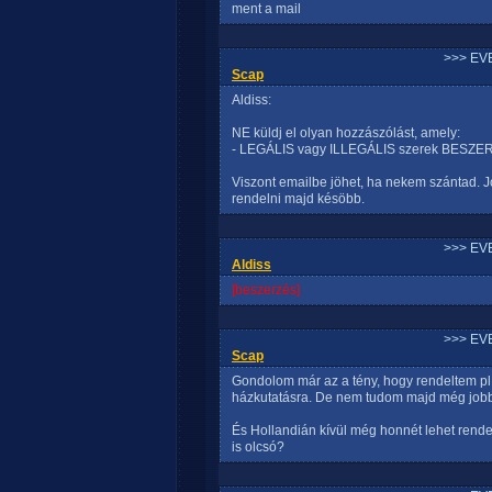
ment a mail
>>> EV
Scap
Aldiss:
NE küldj el olyan hozzászólást, amely:
- LEGÁLIS vagy ILLEGÁLIS szerek BESZERZ
Viszont emailbe jöhet, ha nekem szántad. J
rendelni majd késöbb.
>>> EV
Aldiss
[beszerzés]
>>> EV
Scap
Gondolom már az a tény, hogy rendeltem pl 
házkutatásra. De nem tudom majd még job
És Hollandián kívül még honnét lehet rende
is olcsó?