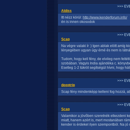
>>> EV
Aldiss
Itt nézz körül:
http://www.kenderforum.info/
én is innen okosodok
>>> EV
Scap
Na végre valaki ír :) Igen ablak elött amíg 
lényegében ugyan úgy érné és nem is látná
Tudom, hogy kell fény, de elvileg nem felté
szobában. Vagyis India ajándéka c. könyvbe
Esetleg 1-2 tükröt segítségül hívni, hogy hát
>>> EV
deeptrip
Scap fény mindenképp kelleni fog hozzá, 
>>> EV
Scap
Valamikor a jövőben szeretnék elkezdeni 
miatt, hanem azért is, mert mostanában rám 
kender is érdekel ilyen szempontból. Na jó 