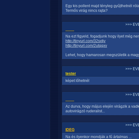
Egy kis pollent majd tényleg gyűjthetnél róla
Termős virág nincs rajta?
>>> EV
____
Na ezt figyeld, fogadjunk hogy ilyet még nem
http://tinyurl.com/32sxtjv
http://tinyurl.com/2utqqxv
Lehet, hogy hamarosan megszületik a magy
>>> EV
tester
képet lőhetnél
>>> EV
____
Az durva, hogy május elején virágzik a vad
autovirágzó ruderalist...
>>> EV
IDEG
Na és ilyenkor mondják a fű ártalmas ...