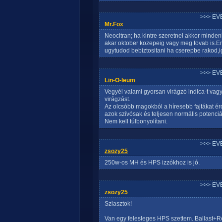
>>> EV
Mr.Fox
Neocitran; ha kintre szeretnel akkor minden
akar oktober kozepeig vagy meg tovab is.En
ugytudod bebiztositani ha cserepbe rakod,
>>> EV
Lin-O-leum
Vegyél valami gyorsan virágzó indica-t vagy 
virágzást.
Az olcsóbb magokból a híresebb fajtákat é
azok szívósak és teljesen normális potenciáva
Nem kell túlbonyolítani.
>>> EV
zsozy25
250w-os MH és HPS izzókhoz is jó.
>>> EV
zsozy25
Sziasztok!
Van egy felesleges HPS szettem. Ballast+Re