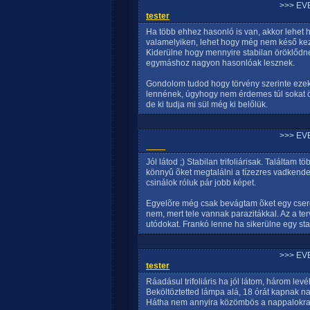
>>> EV
tester
Ha több ehhez hasonló is van, akkor lehet
valamelyiken, lehet hogy még nem késő keze
Kiderülne hogy mennyire stabilan öröklődn
egymáshoz nagyon hasonlóak lesznek.
Gondolom tudod hogy törvény szerinte ezek
lennének, úgyhogy nem érdemes túl sokat 
de ki tudja mi sül még ki belőlük.
>>> EV
____
Jól látod ;) Stabilan trifoliárisak. Találtam 
könnyû õket megtalálni a tízezres vadkende
csinálok róluk pár jobb képet.
Egyelõre még csak bevágtam õket egy cse
nem, mert tele vannak parazitákkal. Az a t
utódokat. Frankó lenne ha sikerülne egy stabil
>>> EV
tester
Ráadásul trifoliáris ha jól látom, három lev
Beköltöztetted lámpa alá, 18 órát kapnak n
Hátha nem annyira közömbös a nappalokra