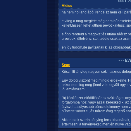
>>> EV
Aldiss
ha nem hollandiából rendelsz nem kell par
elvileg a mag megléte még nem bűncselekmé
kellett,hiszen lehet otthon peyot kaktusz, 
előbb rendeld a magokat és utána ráérsz be
growbox, ültetvény, stb., addig csak az ara
én így tudom,de javítsanak ki az okosabbak
>>> EV
Scap
Köszi! Itt tényleg nagyon sok hasznos dolog
Egy dolog viszont még mindig érdekelne. H
akkor nem fog meg jönni vele együtt egy levé
jól emlékszem..
"b) kábítószer előállításához szükséges any
forgalomba hoz, vagy azzal kereskedik, az 
átvisz, ha súlyosabb bűncselekmény nem v
bűntettet követ el, és három évig terjedő s
Akkor ezek szerint tényleg lecsukhatnának,
értelmezni a törvényeket, mert én hülye vag