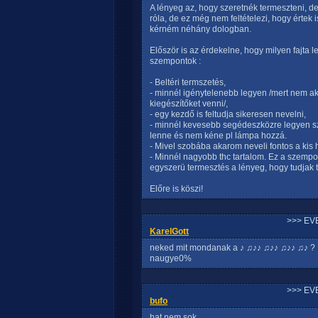
A lényeg az, hogy szeretnék termeszteni, 
róla, de ez még nem feltételezi, hogy értek 
kérném néhány dologban.
Először is az érdekelne, hogy milyen fajta 
szempontok :
- Beltéri termszetés,
- minnél igénytelenebb legyen /mert nem a
kiegészítőket venni/,
- egy kezdő is feltudja sikeresen nevelni,
- minnél kevesebb segédeszközre legyen szü
lenne és nem kéne pl lámpa hozzá.
- Mivel szobába akarom neveli fontos a kis 
- Minnél nagyobb thc tartalom. Ez a szempo
egyszerü termesztés a lényeg, hogy tudjak t
Előre is köszi!
>>> EV
KarelGott
neked mit mondanak a ♪ ♫♪♪ ♫♪♪ ♫♪♪ ♫♪ ?
naugye0%
>>> EV
bufo
hat nem sok.