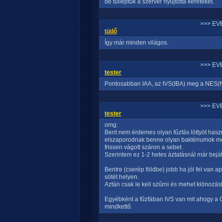
de túlléptük a szerver nyújtotta kereteket.
>>> EV
tüdő
Így már minden világos.
>>> EV
tester
Pontosabban IAA, az IVS(IBA) meg a NES(N
>>> EV
tester
omg:
Bent nem érdemes olyan fűzfás löttyöt haszn
elszaporodnak benne olyan baktériumok me
frissen vágott száron a sebet.
Szerintem ez 1-2 hetes áztatásnál már bejá
Bentre (cserép földbe) jobb ha jól fel van ap
sötét helyen.
Aztán csak le kell szűrni és mehet klónozá
Egyébként a fűzfában IVS van mit ahogy a 
mindkettő.