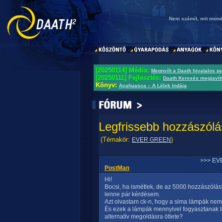
Nem számít, mit mondu
[20250114] Média:
Megnyílt a Daath hivatalos p
[20250111] Fejlesztés:
Daath Keresés megjavít
Könyv:
Ayahuasca – A Lélek Indája
Legfrissebb hozzászólá
(Témakör:
)
EVER GREEN
>>> EV
PostMan
Hi!
Bocsi, ha ismétlek, de az 5000 hozzászólás
lenne pár kérdésem.
Azt olvastam ck-n, hogy a sima lámpák nem
És ezek a lámpák mennyivel fogyasztanak t
alternatív megoldásra ötlete?