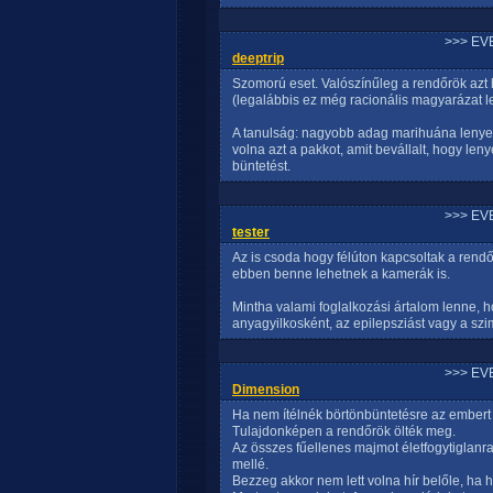
>>> EV
deeptrip
Szomorú eset. Valószínűleg a rendőrök azt h
(legalábbis ez még racionális magyarázat l
A tanulság: nagyobb adag marihuána lenyel
volna azt a pakkot, amit bevállalt, hogy len
büntetést.
>>> EV
tester
Az is csoda hogy félúton kapcsoltak a rend
ebben benne lehetnek a kamerák is.
Mintha valami foglalkozási ártalom lenne, 
anyagyilkosként, az epilepsziást vagy a szi
>>> EV
Dimension
Ha nem ítélnék börtönbüntetésre az embert 
Tulajdonképen a rendőrök ölték meg.
Az összes fűellenes majmot életfogytiglanr
mellé.
Bezzeg akkor nem lett volna hír belőle, ha h