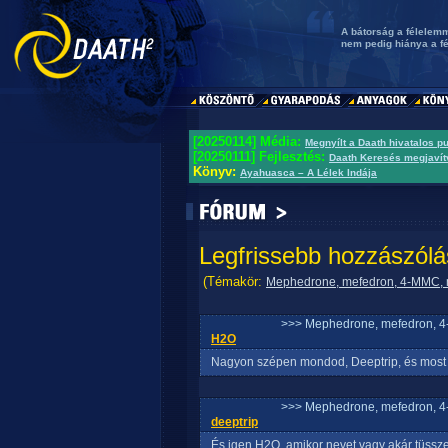
A bátorság a félelemm
nem pedig hiánya a f
[20250114] Média:
Megnyílt a Daath hivatalos p
[20250111] Fejlesztés:
Daath Keresés megjavít
Könyv:
Ayahuasca – A Lélek Indája
Legfrissebb hozzászólá
(Témakör:
Mephedrone, mefedron, 4-MMC, m
>>> Mephedrone, mefedron, 4-
H2O
Nagyon szépen mondod, Deeptrip, és most az
>>> Mephedrone, mefedron, 4-
deeptrip
És igen H2O, amikor nevet vagy akár tüsszen