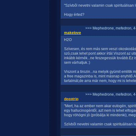
"Szívből nevetni valamin csak spirituálisan l
Hogy érted?
>>> Mephedrone, mefedron, 4-
makelove
H2O
Szívesen, és rem más sem veszi okoskodásn
szó,csak lehet pont akkor írtál.Viszont az 
inkább kérnék...ne feszegessük tovább.Ez i
sem várhatjuk.:)
Viszont a tirozin...na melyik gyümit emlitik
a free magazinba is, mint másnap enyhitő.
tartalmát,de arra már nem, hogy mi is lehetet
>>> Mephedrone, mefedron, 4-
deeptrip
"Mert, ha az ember nem akar eutogén, spirit
egy hallucinogéntől, azt nem is lehet elfo
hogy röhögni jó (próbálja ki mindenki), meg
Szívből nevetni valamin csak spirituálisan l