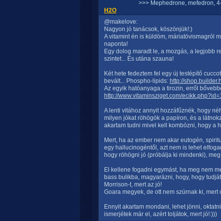
>>> Mephedrone, mefedron, 4-
H2O
@makelove:
Nagyon jó tanácsok, köszönjük!:)
A vitamint én is küldöm, máriatövismagról mé
naponta!
Egy dolog maradt le, a mozgás, a legjobb r
szintet... És utána szauna!
Két hete fedeztem fel egy új testépítő cucco
bevált... Phospho-lipids:
http://shop.builde
Az egyik hatóanyaga a tirozin, erről bővebb
http://www.vitaminsziget.com/ecikk.php?id
A lenti vitához annyit hozzáfűznék, hogy né
milyen jókat röhögök a papíron, és a látnok
akartam tudni mivel kell kombózni, hogy a 
Mert, ha az ember nem akar eutogén, spiritu
egy hallucinogéntől, azt nem is lehet elfo
hogy röhögni jó (próbálja ki mindenki), meg
El kellene fogadni egymást, ha meg nem me
bass bulikba, magyarázni, hogy, hogy tudját
Morrison-t, mert az jó!
Goara megyek, de ott nem szúrnak ki, mert ot
Ennyit akartam mondani, lehet jönni, oktatni
ismerjétek már el, azért toljátok, mert jó!:)))