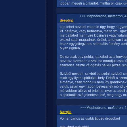
jobban megéli a pillantot, mintha pl. csak 
>>> Mephedrone, mefedron, 4-
deeptrip
kep lehet nevetni valamin úgy, hogy nagyon 
Pl. betépve, vagy bebaszva, mefin stb., iga
mert átlátod mennyire kicsinyes vagy vala
okozol saját magadnak, őrület, amolyan tra
és ez egy jellegzetes spirituális élmény, a
olyan rigiden.
De ez csak egy példa, igazából az a lénye
nevetsz, szemben azzal, ha mondjuk csak ú
szakadsz, szinte válogatás nélkül (ezzel si
Szívből nevetni, szívből beszélni, szívből cs
csak egy ilyen spirituális hely. Ebből a sze
élménye, csak mondjuk nem így gondolnak az
velük, aztán egy napon bevesznek mondjuk l
mélyebben átélve új értelmet nyer az adott
a spirituális szó jelentése felé, meg hogy 
>>> Mephedrone, mefedron, 4-
Nargile
Volner János az újabb típusú drogokról