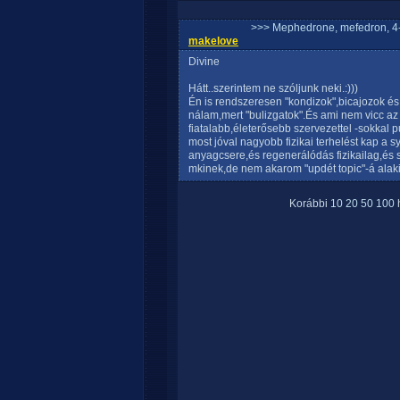
>>> Mephedrone, mefedron, 4-
makelove
Divine
Hátt..szerintem ne szóljunk neki.:)))
Én is rendszeresen "kondizok",bicajozok és am
nálam,mert "bulizgatok".És ami nem vicc az 
fiatalabb,életerősebb szervezettel -sokkal 
most jóval nagyobb fizikai terhelést kap a 
anyagcsere,és regenerálódás fizikailag,és s
mkinek,de nem akarom "updét topic"-á alakit
Korábbi
10
20
50
100
h