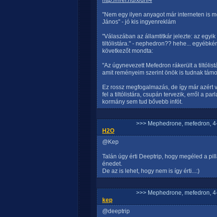
http://href.hu/x/dhi4
"Nem egy ilyen anyagot már interneten is meg
János" - jó kis ingyenreklám
"Válaszában az államtitkár jelezte: az egyik 
tiltólistára." - nephedron?? hehe... egyébké
következőt mondta:
"Az úgynevezett Mefedron rákerült a tiltólist
amit reményeim szerint önök is tudnak támo
Ez rossz megfogalmazás, de így már azért 
fel a tiltólistára, csupán tervezik, erről a p
kormány sem tud bővebb infót.
>>> Mephedrone, mefedron, 4-
H2O
@Kep
Talán úgy érti Deeptrip, hogy megéled a pil
énedet.
De az is lehet, hogy nem is így érti...:)
>>> Mephedrone, mefedron, 4-
kep
@deeptrip