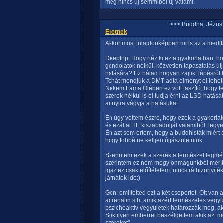
még nincs új semmiből új valami.
>>> Buddha, Jézus
Eretnek
Akkor most tulajdonképpen mi is az a medi
Deeptrip: Hogy néz ki ez a gyakorlatban, ho
gondolatok nélkül, közvetlen tapasztalás út
hatására? Ez nálad hogyan zajlik, lépésről
Tehát mondjuk a DMT adta élményt el lehet
Nekem Lama Olében ez volt taszító, hogy tel
szerek nélkül is el tudja érni az LSD hatásá
annyira vágyja a hatásukat.
Én úgy vettem észre, hogy ezek a gyakorlato
és ezáltal TE kiszabaduljál valamiből, legy
Én azt sem értem, hogy a buddhisták miért a
hogy többé ne kelljen újjászületniük.
Szerintem ezek a szerek a természet legmé
szerintem ez nem megy önmagunkból merítv
igaz ez csak előítéletem, nincs rá bizonyí
járnátok ide:)
Gén: említetted ezt a két csoportot. Ott van 
adrenalin stb, amik azért természetes vegyü
pszichoaktív vegyületek határozzák meg, ak
Sok ilyen emberrel beszélgettem akik azt mo
szereket".