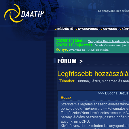
Legnagyobb keserűsé
[20250114] Média:
Megnyílt a Daath hivatalos p
[20250111] Fejlesztés:
Daath Keresés megjavít
Könyv:
Ayahuasca – A Lélek Indája
Legfrissebb hozzászólá
(Témakör:
Buddha, Jézus, Mohamed és bará
>>> Buddha, Jézus
Hopax
Szerintem a legfeleslegesebb elválasztások 
bontó dolgok. Trip/nem trip -> Folyamatos 
Természetes/Nem természetes+ember -> Az e
parányi élőlény összesége, összefüggően műk
agyunk, mint CPU.
Kivülről veszi be -> minden kis anyagunk a 