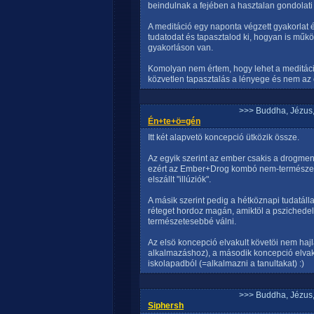
beindulnak a fejében a hasztalan gondolati
A meditáció egy naponta végzett gyakorlat 
tudatodat és tapasztalod ki, hogyan is műkö
gyakorláson van.
Komolyan nem értem, hogy lehet a meditáci
közvetlen tapasztalás a lényege és nem az 
>>> Buddha, Jézus
Én+te+ö=gén
Itt két alapvetö koncepció ütközik össze.
Az egyik szerint az ember csakis a drogmen
ezért az Ember+Drog kombó nem-természete
elszállt "illúziók".
A másik szerint pedig a hétköznapi tudatál
réteget hordoz magán, amiktöl a pszichede
természetesebbé válni.
Az elsö koncepció elvakult követöi nem haj
alkalmazáshoz), a második koncepció elvaku
iskolapadból (=alkalmazni a tanultakat) :)
>>> Buddha, Jézus
Siphersh