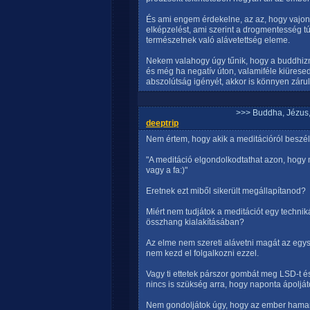
És ami engem érdekelne, az az, hogy vajon
elképzelést, ami szerint a drogmentesség tú
természetnek való alávetettség eleme.
Nekem valahogy úgy tűnik, hogy a buddhiz
és még ha negatív úton, valamiféle kiüresedé
abszolútság igényét, akkor is könnyen záru
>>> Buddha, Jézus
deeptrip
Nem értem, hogy akik a meditációról beszél
"A meditáció elgondolkodtathat azon, hogy 
vagy a fa:)"
Eretnek ezt miből sikerült megállapítanod?
Miért nem tudjátok a meditációt egy techniká
összhang kialakításában?
Az elme nem szereti alávetni magát az egy
nem kezd el folgalkozni ezzel.
Vagy ti ettetek párszor gombát meg LSD-t é
nincs is szükség arra, hogy naponta ápolját
Nem gondoljátok úgy, hogy az ember hamar e