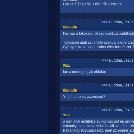
Hát valójában ők is kívülről viszik be.
>>> Buddha, Jézus
deeptrip
Ha már a tökösségről szó esett...a buddhis
Tökösség alatt azt a fajta szexuális energiá
Gyönyör-szex-szaporodás-élés-természet. E
>>> Buddha, Jézus
ynul
tán a mérleg egyik oldalán
>>> Buddha, Jézus
deeptrip
Ynul hol az egyszerűség?
>>> Buddha, Jézus
ynul
a gén által említett első koncepciót én ann
valamilyen a szervezetbe bevitt szer által ki
hátráltatók (becsapások), mert az ember szé