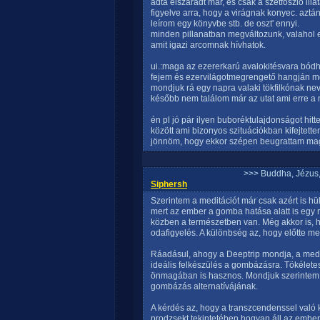
adta elszáradt már, és csak a szétfoszló il
figyelve arra, hogy a virágnak konyec. azt
leírom egy könyvbe stb. de oszt' ennyi.
minden pillanatban megváltozunk, valahol e
amit igazi arcomnak hívhatok.
ui.:maga az ezererkarú avalokitésvara bódh
fejem és ezervilágotmegrengető hangján mon
mondjuk rá egy napra valaki tökfilkónak n
később nem találom már az utat ami erre a
én pl jó pár ilyen buboréktulajdonságot h
között ami bizonyos szituációkban kifejtettem
jönnöm, hogy ekkor szépen beugrattam m
>>> Buddha, Jézus
Siphersh
Szerintem a meditációt már csak azért is h
mert az ember a gomba hatása alatt is egy 
közben a természetben van. Még akkor is, 
odafigyelés. A különbség az, hogy előtte m
Ráadásul, ahogy a Deeptrip mondja, a medit
ideális felkészülés a gombázásra. Tökéletes
önmagában is hasznos. Mondjuk szerintem 
gombázás alternatívájának.
A kérdés az, hogy a transzcendenssel való k
prodzsekt tekintetében hogyan áll az embe