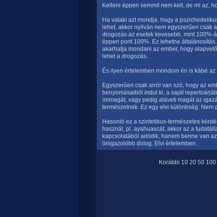
Kelleni éppen semmit nem kell, de mi az, ho
Ha valaki azt mondja, hogy a pszichedeliku
lehet, akkor nyilván nem egyszerűen csak ar
drogozás az esetek kevesebb, mint 100%-áb
éppen pont 100%. Ez lehetne általánosítás. 
akarhatja mondani az ember, hogy alapvetőe
lehet a drogozás.
És ilyen értelemben mondom én is kábé az e
Egyszerűen csak arról van szó, hogy az e
benyomásaiból indul ki, a saját repertoárjá
önmagát, vagy pedig aláveti magát az igazá
természetnek. Ez egy elvi különbség. Nem 
Hasonló ez a szintetikus-természetes kérdé
használ, pl. ayahuascát, akkor az a tudatál
kapcsolatából adódik, hanem benne van az 
önigazolóbb dolog. Elvi értelemben.
Korábbi
10
20
50
100