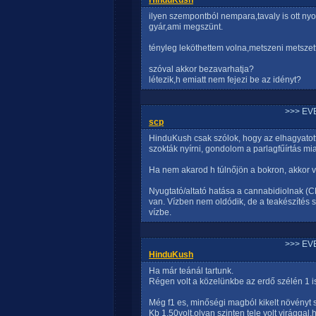
HinduKush
ilyen szempontból nempara,tavaly is ott ny
gyár,ami megszünt.
tényleg leköthettem volna,metszeni metszett
szóval akkor bezavarhatja?
létezik,h emiatt nem fejezi be az idényt?
>>> EV
scp
HinduKush csak szólok, hogy az elhagyatot
szokták nyírni, gondolom a parlagfűírtás miat
Ha nem akarod h túlnőjön a bokron, akkor vi
Nyugtató/altató hatása a cannabidiolnak 
van. Vízben nem oldódik, de a teakészítés
vízbe.
>>> EV
HinduKush
Ha már teánál tartunk.
Régen volt a közelünkbe az erdő szélén 1 
Még f1 es, minőségi magból kikelt növényt s
Kb 1.50volt,olyan szinten tele volt virággal,