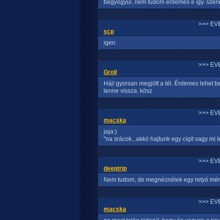
begyógyul, nem tudom érdemes e így. szeri
>>> EV
scp
igen
>>> EV
Groll
Háj! gyorsan megjött a tél. Érdemes lehet b
lenne vissza. kösz
>>> EV
macska
jaja:)
"na srácok...akkó hajtunk egy cigit vagy mi l
>>> EV
deeptrip
Nem tudom, de megnéznélek egy retyó méretű
>>> EV
macska