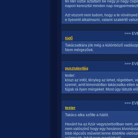
fél liter vízbe áztattam be négy jó nagy csi
napon keresztül minden nap megpermeteztem
Azt viszont nem tudom, hogy a te növényed 
e ilyesmit alkalmazni, valami szakértő vals
>>> EV
tüdő
Takácsatkára jók még a különböző vadászp
Nem mérgezőek.
>>> EV
pusztulavilág
tester:
köszi az infót, tényleg az lehet, régebben
szerrel, amit kimondottan takácsatka ellen
fújjak rá ilyen mérgeket. Most úgy látszik elő
>>> EV
tester
Takács atka szőtte a hálót.
Hexánt ha az Azúr vegyszerboltban nem, a
nem valószínű hogy egy hexános kivonással 
több lépcsős művelet lenne többféle oldósze