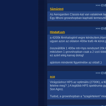
>>> EV
Sámánisti
Az Aerogarden Classis-kal van valakinek ta
Egy itthoni growshopban kapható termesztő
>>> EV
HinduKush
a 4200k fémhalogént vegre kérdeztem,írtam
ugyan azon az oldalon 400w trafó 4k körül,gy
összeállítók 1 400w mh+hps rendszert 20k kö
miközben 1 grovshopban csak a 2 izzó több 
ez azért elég karvaj dolog!
ajánlom mindenki figyelmébe az oldalt ;)
>>> EV
scp
Virágzáshoz HPS az optimális (2700K), a 
felelne meg? ;) A legtöbb HPS spektruma gya
Son Agro).
Tudod, a growshopban a "szagértelem" miat