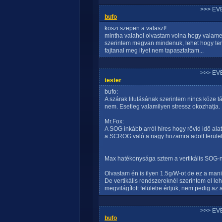
>>> EV
bufo
koszi szepen a valaszt!
mintha valahol olvastam volna hogy valamel
szerintem megvan mindenuk, lehet hogy teny
fajtanal meg ilyet nem tapasztaltam...
>>> EV
tester
bufo:
A szárak lilulásának szerintem nincs köze 
nem. Esetleg valamilyen stressz okozhatja.
Mr.Fox:
A SOG inkább arról híres hogy rövid idő ala
a SCROG való a nagy hozamra adott területen
Max hatékonysága sztem a vertikális SOG-na
Olvastam én is ilyen 1.5g/W-ot de ez a mani
De vertikális rendszereknél szerintem el leh
megvilágított felületre értjük, nem pedig az 
>>> EV
bufo