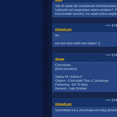
undo
Van itt valaki aki rendelkezik információkka
hajlandó azt megosztani velem emilben? :P
Köszönettel venném, ha valaki tudna segíte
>>> EV
HinduKush
thx
ezt nem tom miért nem láttam :))
>>> EV
dagga
Chocolope
[DNA Genetics]
Sativa 95 / Indica 5
Origins - Chocolate Thai x Cannalope
Flowering - 63-70 days
Harvest - Late October
>>> EV
HinduKush
Szerintetek ha a chocolope-om még abszolu