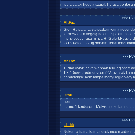
tudja valaki hogy a szarak lilulasa pontosa
>>> EV
Mr.Fox
Groll-Ha palanta statuszban van a novenyke
termesztest a vegeig ha dual spektrumosa
menyiseged rajta mint a HPS alatt.Hogy 
2x180w lead 270g 9db/nm.Tehat lehet komb
>>> EV
Mr.Fox
Tudna valaki nekem abban felvilagisitast a
1.3-1.5g/w eredmenyt erni?Vagy csak kamu 
gondolok(se nem lampa menyisegre vagy la
>>> EV
Groll
Hali!
Lenne 1 kérdésem: Melyik típusú lámpa ala
>>> EV
cli_hlt
Nekem a hajnalkáimat ették meg majdnem a