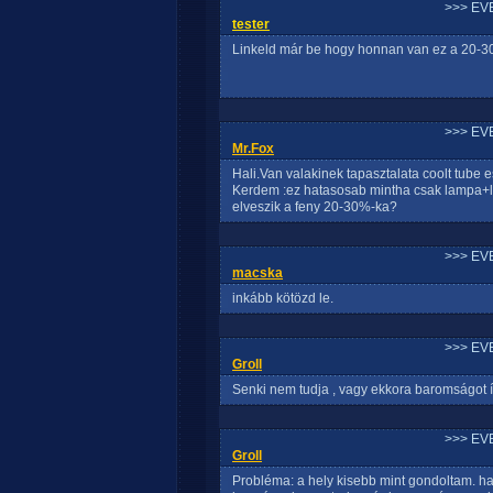
>>> EV
tester
Linkeld már be hogy honnan van ez a 20-3
>>> EV
Mr.Fox
Hali.Van valakinek tapasztalata coolt tube
Kerdem :ez hatasosab mintha csak lampa+l
elveszik a feny 20-30%-ka?
>>> EV
macska
inkább kötözd le.
>>> EV
Groll
Senki nem tudja , vagy ekkora baromságot 
>>> EV
Groll
Probléma: a hely kisebb mint gondoltam. ha