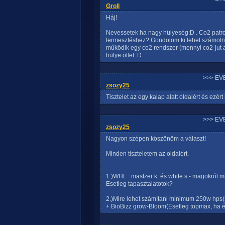
Groll
Háj!
Nevessetek ha nagy hülyeség:D . Co2 patr
termesztéshez? Gondolom ki lehet számoln
működik egy co2 rendszer (mennyi co2-jut a
hülye ötlet :D
>>> EV
zsozy25
Tisztelet az egy kalap alatt oldalért és ezért 
>>> EV
zsozy25
Nagyon szépen köszönöm a választ!
Minden tiszteletem az oldalért.
1.)WHL : mastzer k. és white s.- magokról 
Esetleg tapasztalatotok?
2.)Mire lehet számítani minimum 250w hps
+ BioBizz grow-Bloom(Esetleg topmax, ha 