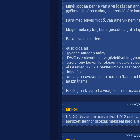
Minél jobban benne van a virágzásban ann
gyökeret, inkább a virágok beérlelésére kon
Fajta meg egyed függő, van amelyik nem ha
Megtermékenyített, bemagosodott ágat a le
Be kell vetni mindent:
-alsó oldalág
-gyenge nitrogén hiány
-DWC (víz akvárium levegőztetővel bugybor
-azért hogy legyen lehetőség a gyakori vízc
-és esetleg H2O2 a baktériumok elszapor
-talpalás
-gél állagú gyökereztető hormon (bár leh
használtam)
Esetleg ha kicsíped a virágokat a klónozás e
>>> EV
Mr.Fox
UNDO-Ugytudom,hogy mikor 12/12 esre valt
metszeni.Ijenhor szoktak metszeni meg a f
>>> EV