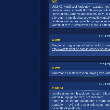
Sutt
Üdv! Két kérdéssel fordulnék hozzátok még
lenne a Serious Seeds Bubblegum-ja outba?
Ha valakinek vannak tapasztalatai ezzel a f
a fórumon vagy dobhatna egy mailt. A másik
rendezni outban annyival, hogy táp nélkü
valami ötlet rá? A válaszokért előre is hat
>>> EV
tester
Meg lehet hogy a triploiditásban is több van,
http://www.tesionline.com/intl/thesis.jsp?id
>>> EV
tester
A hormonos késleltetésben tényleg van val
>>> EV
macska
ismétlem, én nem hiszek benne. látni látta
valószínűleg igazad van, hozzáteszem.
a hormon, amire gondoltam nem is magosodás
gondolom. nevét sajna nem tudom, mert nem
ha rátalálok postolom!