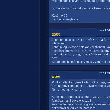
Meddig ideális a virágzás kezdete,h beérj
cocholate thai x canalope haze keresztezé
Későn érő?
októberre meglesz?
>>> EV
dagga
értem én, de akkor zsíros a víz??? :) Miért
vitázzunk.
Lehet a legkevésbé hatékony, viszont műkö
mert őszi idényben én bizony a levelek egy r
mondatja velem, hogy egy csésze kendertea 
sem.
Kérdésem: ha már ott úszkál a vízen(ami ug
>>> EV
tester
Pont az ellenkezőjéről kellett volna meggyő
mint ha egy felmelegített gallyal kennél a va
Nem, még annyi sem.
A THC nem oldódik ki a teába, vagy ott úsz
formában, ami ugye elveszett.
Az egyetlen hasznos dolog ami a tea készít
dekarboxilizálódik a hő hatására.