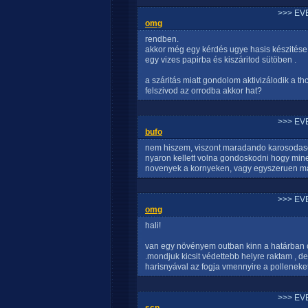
>>> EV
omg
rendben.
akkor még egy kérdés ugye hasis készités
egy vizes papirba és kiszáritod sütöben .
a száritás miatt gondolom aktivizálodik a th
felszivod az orrodba akkor hat?
>>> EV
bufo
nem hiszem, viszont maradando karosodaso
nyaron kellett volna gondoskodni hogy min
novenyek a kornyeken, vagy egyszeruen ma
>>> EV
omg
hali!
van egy növényem outban kinn a határban c
.mondjuk kicsit védettebb helyre raktam , 
harisnyával az fogja vmennyire a polleneke
>>> EV