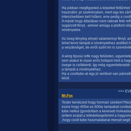
Ha jobban megfigyeled a képeket feltűnhet 
használni ,pl szekrényben, mert egy kis zár
intenzívebben kell hűteni, erre pedig a coo
A másik hogy általában nem raknak felé refle
sugárzott fényt, -amivel amúgy a plafont vil
növényekre.
Az üveg tényleg elnyel valamennyi fényt, a
lehet tenni lámpát a növényekhez anélkül 
a veszteséget, de erről azért én is szeretné
A wing tipusú refik nagy felületen, egyenlete
sem alakul ki olyan erős hotspot mint a hag
üvege is csökkenti, így még egyenletesebb 
a lámpát a növényekhez.
Ha a cooltube-al egy jó ventivel van párosí
közé.
>>> EV
Mr.Fox
Tester kerdezed hogy honnan szedem?Neztem
eszre hogy 400w es 600w lampakat cooltub
tube nelkul {gondoltam a keveseb holeadasr
(ertem ezalat a lefedetseget)mint a hagyo
,hogy coolt tube hasznalatanal menyit segi