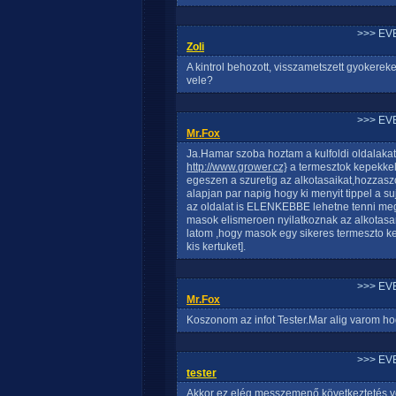
>>> EV
Zoli
A kintrol behozott, visszametszett gyokereket
vele?
>>> EV
Mr.Fox
Ja.Hamar szoba hoztam a kulfoldi oldalakat.
http://www.grower.cz}
a termesztok kepekkel 
egeszen a szuretig az alkotasaikat,hozzasz
alapjan par napig hogy ki menyit tippel a s
az oldalat is ELENKEBBE lehetne tenni meg
masok elismeroen nyilatkoznak az alkotasaro
latom ,hogy masok egy sikeres termeszto kep
kis kertuket].
>>> EV
Mr.Fox
Koszonom az infot Tester.Mar alig varom h
>>> EV
tester
Akkor ez elég messzemenő következtetés v