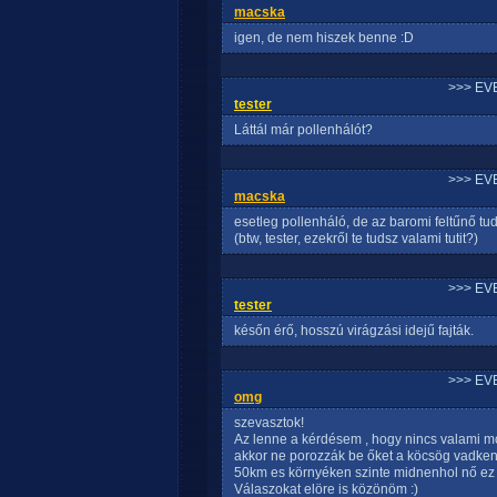
macska
igen, de nem hiszek benne :D
>>> EV
tester
Láttál már pollenhálót?
>>> EV
macska
esetleg pollenháló, de az baromi feltűnő tu
(btw, tester, ezekről te tudsz valami tutit?)
>>> EV
tester
későn érő, hosszú virágzási idejű fajták.
>>> EV
omg
szevasztok!
Az lenne a kérdésem , hogy nincs valami m
akkor ne porozzák be őket a köcsög vadken
50km es környéken szinte midnenhol nő ez a
Válaszokat elöre is közönöm :)