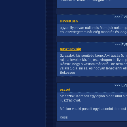
származik, tehát nem megbízható.
>>> EV
HinduKush
ugyan ilyen van nállam is.Mondjuk nekem p
én leszedegetem,bár elég macerás és idege
>>> EV
pusztulavilág
Sziasztok, kis segítség kéne. A virágzás 5
rajta a levelek között, és a virágon is, ilye
Rémlik, hogy olvastam már erről, de nem e
valaki tudja, mi ez, és hogyan lehet tenni 
Békesség
>>> EV
escort
Sziasztok! Keresek egy olyan oldalt ahol a
ilusztrációval.
Múltkor valaki postolt egy hasonlót de most
Köszi