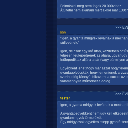
Felmászni meg nem fogok 20.000v hoz.
Átültetni nem akartam mert akkor már 130cm
>>> EV
scp
"Igen, a gyanta mirigyek leválnak a mechani
süllyednek."
Igen, de csak egy idő után, kezdetben ott ú
teljesen leülepedjenek az aljára, ugyanúgy 
leülepedik az aljára a sár (vagy bármilyen
Egyébként lehet hogy már azzal hogy feleme
gyantagolyócskák, hogy lemenjenek a vízze
szerint elég könnyű felkavarni a cuccot az e
valamennyire működhet a dolog.
>>> EV
tester
Igen, a gyanta mirigyek leválnak a mechanik
A gyantát egyébként nem úgy kell elképze
gyantamirigyek törmelékét.
Egy mirigy csak egyetlen csepp gyantát term