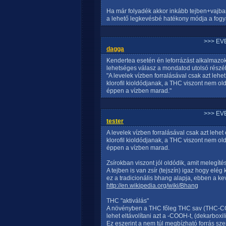
Ha már folyadék akkor inkább tejben+vajban
a lehető legkevésbé hatékony módja a fogy
>>> EV
dagga
Kendertea esetén én leforrázást alkalmazok
lehetséges válasz a mondatod utolsó rész
"A levelek vízben forralásával csak azt lehe
klorofil kioldódjanak, a THC viszont nem ol
éppen a vízben marad."
>>> EV
tester
A levelek vízben forralásával csak azt lehe
klorofil kioldódjanak, a THC viszont nem ol
éppen a vízben marad.
Zsírokban viszont jól oldódik, amit melegíté
A tejben is van zsír (tejszín) igaz hogy elég
ez a tradicionális bhang alapja, ebben a kev
http://en.wikipedia.org/wiki/Bhang
THC "aktiválás"
A növényben a THC főleg THC sav (THC-COO
lehet eltávolítani azt a -COOH-t, (dekarbox
Ez eszerint a nem túl megbízható forrás szer