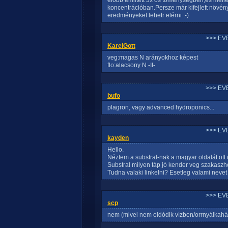
előbb említett 3x os töménységben,és mellé
koncentrációban.Persze már kifejlett növé
eredményeket lehetr elérni :-)
>>> EV
KarelGott
veg:magas N arányokhoz képest
flo:alacsony N -II-
>>> EV
bufo
plagron, vagy advanced hydroponics...
>>> EV
kayden
Hello.
Néztem a substral-nak a magyar oldalát ott 
Substral milyen táp jó kender veg szakasz
Tudna valaki linkelni? Esetleg valami neve
>>> EV
scp
nem (mivel nem oldódik vízben/orrnyálkahá