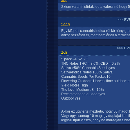
scp
Sztem valamit elírtak, de a valószínû hog
>>> EV
Scap
Egy kifejlett cannabis indica-ról kb hány 
akkor nézzétek el, mert nem értek a termes
>>> EV
Zoli
5 pack --> 52.5 E
THC Notes THC = 8.6%, CBD = 0.3%
Sativa >50% Cannabis Seeds yes
Sativa/Indica Notes 100% Sativa
Cannabis Seeds Per Packet 10
Flowering Outdoors Harvest time outdoor: e
Yield Notes High
Thc level Medium : 8 - 15%
Recommended outdoor yes
Outdoor yes
Akkor ez ugy ertelmezheto, hogy 50 magot 
Vagy egy csomag 10 mag igy duplajat kell 
legyszi irjon vissza, hogy ne maradjak tudat