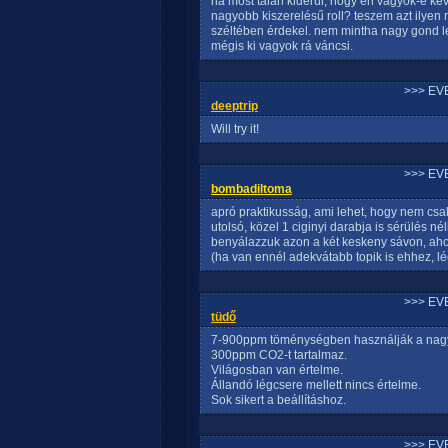
na most talán kiderül, hogy én vagyok-e kevé
nagyobb kiszerelésű roll? teszem azt ilyen 
széltében érdekel. nem mintha nagy gond le
mégis ki vagyok rá váncsi.
>>> EV
deeptrip
Will try it!
>>> EV
bombadiltoma
apró praktikusság, ami lehet, hogy nem csa
utolsó, közel 1 ciginyi darabja is sérülés né
benyálazzuk azon a két keskeny sávon, ah
(ha van ennél adekvátabb topik is ehhez, léc
>>> EV
tüdő
7-900ppm töménységben használják a nagyok, 
300ppm CO2-t tartalmaz.
Világosban van értelme.
Állandó légcsere mellett nincs értelme.
Sok sikert a beállításhoz.
>>> EV