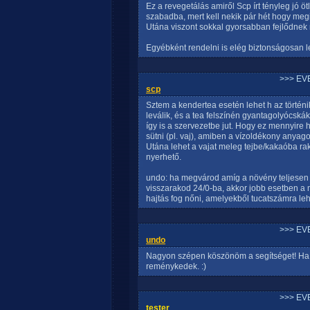
Ez a revegetálás amiről Scp írt tényleg jó ötle
szabadba, mert kell nekik pár hét hogy megi
Utána viszont sokkal gyorsabban fejlődnek m
Egyébként rendelni is elég biztonságosan l
>>> EV
scp
Sztem a kendertea esetén lehet h az történi
leválik, és a tea felszínén gyantagolyócská
így is a szervezetbe jut. Hogy ez mennyire
sütni (pl. vaj), amiben a vízoldékony anya
Utána lehet a vajat meleg tejbe/kakaóba rak
nyerhető.
undo: ha megvárod amíg a növény teljesen 
visszarakod 24/0-ba, akkor jobb esetben a
hajtás fog nőni, amelyekből tucatszámra leh
>>> EV
undo
Nagyon szépen köszönöm a segítséget! Ha n
reménykedek. :)
>>> EV
tester