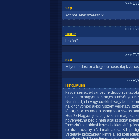
>>> EV
scp
Azt hol lehet szerezni?
>>> EV
tester
hexán?
>>> EV
scp
Milyen oldószer a legjobb hasisolaj kivon
>>> EV
HinduKush
kayden:én az advanced hydroponics tápok
be.Nekem nagyon tetszik,és a növények is s
Nem írtad,h in vagy out(kinti vagy benti ter
ha kint nyomod,akkor viszont vegetatív sza
tápot,kb 3x-os adagolásba(0.8-0.9%-os olda
Heti 2x.Nagyon jó táp,igaz kicsit magak a k
növények.ha pedig nem akarsz sokat költe
"prosztó"megoldást keresel akkor virágzásh
relatív alacsony a N-tartalma,és a K P pedi
Vegetatív időszakban kintre a leg költségt