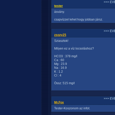
>>> EV
tester
ásvány.
csapvízzel lehet hogy jobban jársz.
>>> EV
zsozy25
Sziasztok!
Milyen ez a víz locsoláshoz?
HCO3 : 378 mg/l
Ca : 60
Mg : 23.9
Na : 16.9
K : 1.2
Cl : 4
Össz: 515 mg/l
>>> EV
Mr.Fox
Tester-Koszonom az infot.