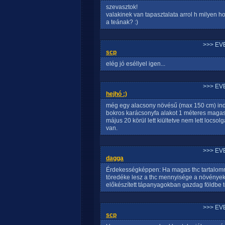
szevasztok!
valakinek van tapasztalata arrol h milyen ho
a teának? :)
>>> EV
scp
elég jó eséllyel igen...
>>> EV
hejhó :)
még egy alacsony növésű (max 150 cm) indic
bokros karácsonyfa alakot 1 méteres maga
május 20 körül lett kiültetve nem lett locso
van.
>>> EV
dagga
Érdekességképpen: Ha magas thc tartalomra
töredéke lesz a thc mennyisége a növények
előkészített tápanyagokban gazdag földbe tö
>>> EV
scp