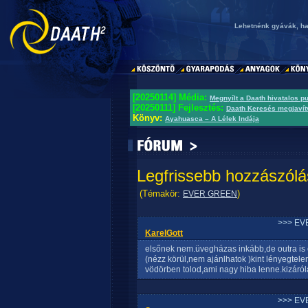
Lehetnénk gyávák, ha
[20250114] Média:
Megnyílt a Daath hivatalos p
[20250111] Fejlesztés:
Daath Keresés megjavít
Könyv:
Ayahuasca – A Lélek Indája
Legfrissebb hozzászólá
(Témakör:
)
EVER GREEN
>>> EV
KarelGott
elsőnek nem.üvegházas inkább,de outra is e
(nézz körül,nem ajánlhatok )kint lényegtele
vödörben tolod,ami nagy hiba lenne.kizáróla
>>> EV