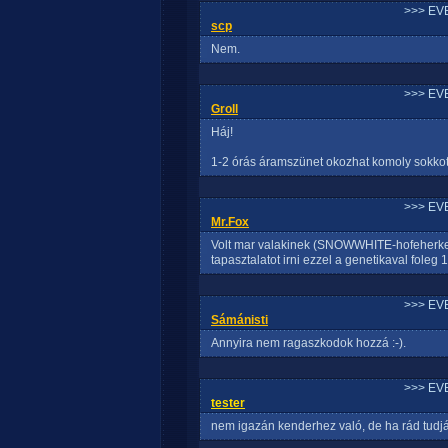
>>> EV
scp
Nem.
>>> EV
Groll
Háj!
1-2 órás áramszünet okozhat komoly sokk
>>> EV
Mr.Fox
Volt mar valakinek (SNOWWHITE-hofeherke)
tapasztalatot irni ezzel a genetikaval fol
>>> EV
Sámánisti
Annyira nem ragaszkodok hozzá :-).
>>> EV
tester
nem igazán kenderhez való, de ha rád tudj