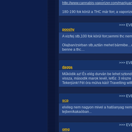
http://www.cannabis-vaporizer.com/marijua
180-190 fok körül a THC már forr, a vapori
>>> EV
pooshy
A viz/tej stb,100 fok körül forr,semmi thc ne
Olajban/zsirban stb,aztán mehet bármibe....
benne a thc....
>>> EV
dagga
Működik az! És elég durván be lehet sztondul
vissza, második marok levél, lefőz. 3 részre
Tekerjünk! Fél óra múlva káó! Travelling wi
>>> EV
scp
elvileg nem nagyon mivel a hatóanyag nem 
tejben/kakaóban...
>>> EV
omg