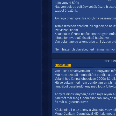
rajta vagy 4-500g.
Nagyon bokros volt,úgy vettük észre,h csaj
szagot éreztünk.
A virága olyan gyantsá volt,h ha összenyomtu
Természetesen szárítottunk ciginek,de hatás
Íze viszont finom.
Kitaláltuk,h főzünk belőlle teát.Nagyon erő
hihetetlen nyugtató és altató hatása volt.
Van oylan anyag a kenderbe ami vízben old
Nem hiszem,h placebo,mert hárman is nyoma
>>> EV
HinduKush
Van 1 kinti növényem,amit 1 elhagyatott máv
Már nem szolgál megállóként,benőtte a gaz,
Valami hps lámpa lehet,olyan 1000w körüli
Hülye voltam mert nem gondoltam arra,h ha a
lámpából beszűrődő fény meg fogja foltokban
Annyira nincs fényben,de van rajta olyan 4-5
A nemét már meg tudom állapítani,lány,de 
és már augusztus20van.
Késleltetheti-e ez a fény a virágzást,vagy l
Megpróbáltam légpuskával kilőni,de még a he