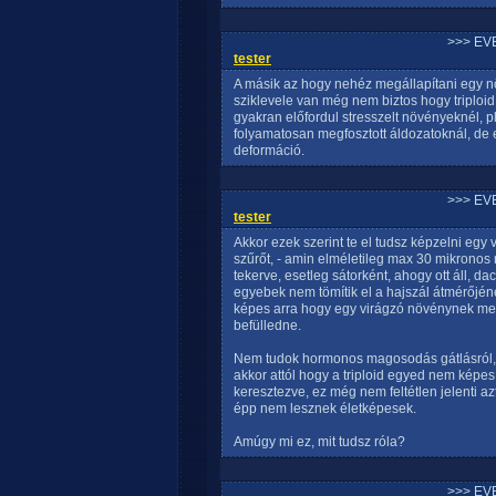
>>> EV
tester
A másik az hogy nehéz megállapítani egy nö
sziklevele van még nem biztos hogy triploid, 
gyakran előfordul stresszelt növényeknél, pl
folyamatosan megfosztott áldozatoknál, de 
deformáció.
>>> EV
tester
Akkor ezek szerint te el tudsz képzelni egy 
szűrőt, - amin elméletileg max 30 mikronos 
tekerve, esetleg sátorként, ahogy ott áll, da
egyebek nem tömítik el a hajszál átmérőjéné
képes arra hogy egy virágzó növénynek megf
befülledne.
Nem tudok hormonos magosodás gátlásról, h
akkor attól hogy a triploid egyed nem képe
keresztezve, ez még nem feltétlen jelenti 
épp nem lesznek életképesek.
Amúgy mi ez, mit tudsz róla?
>>> EV