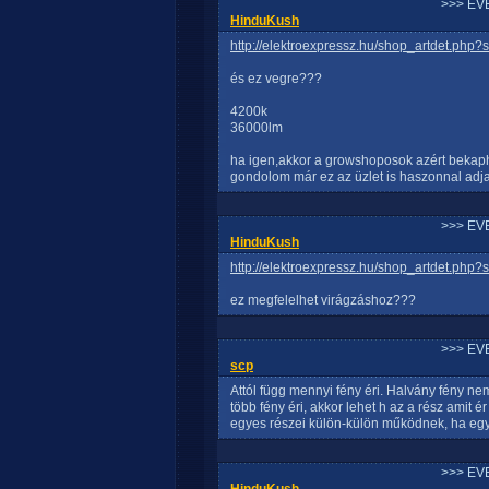
>>> EV
HinduKush
http://elektroexpressz.hu/shop_artdet.p
és ez vegre???
4200k
36000lm
ha igen,akkor a growshoposok azért bekapha
gondolom már ez az üzlet is haszonnal adja
>>> EV
HinduKush
http://elektroexpressz.hu/shop_artdet.p
ez megfelelhet virágzáshoz???
>>> EV
scp
Attól függ mennyi fény éri. Halvány fény nem
több fény éri, akkor lehet h az a rész amit 
egyes részei külön-külön működnek, ha egyik
>>> EV