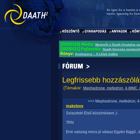
Az igaz és a hamis a 
nyelv, igazság és ha
[20250114] Média:
Megnyílt a Daath hivatalos p
[20250111] Fejlesztés:
Daath Keresés megjavít
Könyv:
Ayahuasca – A Lélek Indája
Legfrissebb hozzászólá
(Témakör:
Mephedrone, mefedron, 4-MMC, m
>>> Mephedrone, mefedron, 4-
makelove
Sziasztok! Első köszönésem.:)
TRN
Erre valszeg nincs jó válasz.Egyén függő...