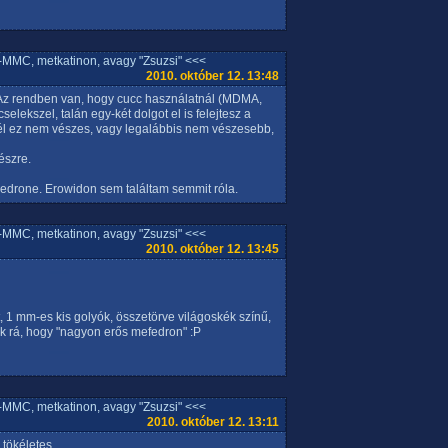
MMC, metkatinon, avagy "Zsuzsi" <<<
2010. október 12. 13:48
. Az rendben van, hogy cucc használatnál (MDMA,
lekszel, talán egy-két dolgot el is felejtesz a
inél ez nem vészes, vagy legalábbis nem vészesebb,
észre.
hedrone. Erowidon sem találtam semmit róla.
MMC, metkatinon, avagy "Zsuzsi" <<<
2010. október 12. 13:45
, 1 mm-es kis golyók, összetörve világoskék színű,
ák rá, hogy "nagyon erős mefedron" :P
MMC, metkatinon, avagy "Zsuzsi" <<<
2010. október 12. 13:11
 tökéletes..