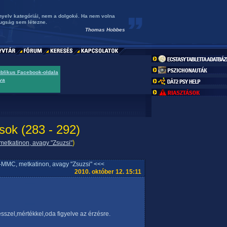
nyelv kategóriái, nem a dolgoké. Ha nem volna
zugság sem létezne.
Thomas Hobbes
ublikus Facebook-oldala
va
sok (283 - 292)
)
etkatinon, avagy "Zsuzsi"
MMC, metkatinon, avagy "Zsuzsi" <<<
2010. október 12. 15:11
ésszel,mértékkel,oda figyelve az érzésre.