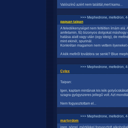
Valószínű azért nem találtál,mert kamu...
>>> Mephedrone, mefedron, 4-
papuan taipan
A feledékenységet nem feltétlen írnám alá
amfetamin, fű) bizonyos dolgokat máshogy cse
hatása alatt vagy után (egy ideig), de mef
mint ekinél, spurinál.
Konkrétan magamon nem vettem ilyeneket 
A kék mefiről továbbra se senki? Blue mep
>>> Mephedrone, mefedron, 4-
Cylex
Taipan:
Igen, kaptam mintának kis kék golyócskákat
szagra gyógyszeres jellegű volt. Azt mondt
Nem fogyasztottam el...
>>> Mephedrone, mefedron, 4-
martyrdom
igen, sörrel, mértékkel fogyasztott alkohollal