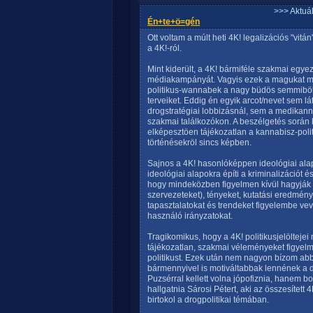
>>> Aktuá
Én+te+ö=gén
Ott voltam a múlt heti 4K! legalizációs "vitá
a 4K!-ról.
Mint kiderült, a 4K! bármiféle szakmai egye
médiakampányát. Vagyis ezek a magukat mos
politikus-wannabek a nagy büdös semmiböl h
terveiket. Eddig én egyik arcot/nevet sem 
drogstratégiai lobbizásnál, sem a medikann
szakmai találkozókon. A beszélgetés során k
elképesztöen tájékozatlan a kannabisz-poli
történésekröl sincs képben.
Sajnos a 4K! hasonlóképpen ideológiai alapo
ideológiai alapokra építi a kriminalizációt 
hogy mindeközben figyelmen kívül hagyják a 
szervezeteket), tényeket, kutatási eredmén
tapasztalatokat és trendeket figyelembe vev
használó irányzatokat.
Tragikomikus, hogy a 4K! politikusjelölteje
tájékozatlan, szakmai véleményeket figyel
politikust. Ezek után nem nagyon bízom ab
bármennyivel is motiváltabbak lennének a d
Puzsérral kellett volna jópofiznia, hanem 
hallgatnia Sárosi Pétert, aki az összesített
birtokol a drogpolitikai témában.