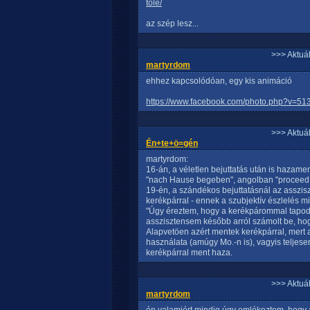
tole/
az szép lesz...
>>> Aktuá
martyrdom
ehhez kapcsolódóan, egy kis animáció
https://www.facebook.com/photo.php?v=5
>>> Aktuá
Én+te+ö=gén
martyrdom:
16-án, a véletlen bejuttatás után is hazame
"nach Hause begeben", angolban "proceed
19-én, a szándékos bejuttatásnál az assziszt
kerékpárral - ennek a szubjektív észlelés mi
"Úgy éreztem, hogy a kerékpárommal tapod
asszisztensem később arról számolt be, ho
Alapvetöen azért mentek kerékpárral, mert a
használata (amúgy Mo.-n is), vagyis teljese
kerékpárral ment haza.
>>> Aktuá
martyrdom