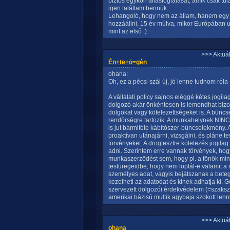
biztos egykori állásfoglalását, amik csak 
igen találtam bennük.
Lehangoló, hogy nem az állam, hanem egy cé
hozzáállni, 15 év múlva, mikor Európában uto
mint az első :)
>>> Aktuá
Én+te+ö=gén
ohana:
Oh, ez a pécsi szál új, jó lenne tudnom ról
A vállalati policy sajnos eléggé kétes jogi
dolgozó akár önkéntesen is lemondhat bizon
dolgokat vagy kötelezettségeket is. A bünc
rendörségre tartozik. A munkahelynek NINC
is jut bármiféle kábítószer-büncselekmény
proaktívan utánajárni, vizsgálni, és pláne te
törvényeket. A drogtesztre kötelezés jogila
adni. Szerintem erre vannak törvények, hog
munkaszerzödést sem, hogy pl. a fönök min
testüregeidbe, hogy nem loptál-e valamit 
személyes adat, vagyis bejátszanak a betegj
kezelheti az adatodat és kinek adhatja ki.
szervezett dolgozói érdekvédelem (=szaksze
amerikai bázisú multik agybaja szokott lenn
>>> Aktuá
ohana