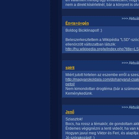
én valamiért mindig úgy emlékeztem, hogy a 
nem a direkt kísérletnél, bár a könyvet is ol
>>> Aktuá
Én+te+ö=gén
Boldog Biciklinapot! :)
Beleszerkesztettem a Wikipédia "LSD"-szóc
ellenörzött változatban látszik:
http://hu.wikipedia.org/w/index.php?title=
>>> Aktuá
spirit
Miért jutott hirtelen az eszembe erről a sze
http://magyarokoldala.com/dohanyarut-csa
petol/
Nem kimondottan drogtéma (bár a számomra 
Keménykedünk.
>>> Aktuá
Jenő
Sziasztok!
Bocs, ha rossz a témakör, de gondoltam aktuál
Érdemes végignézni a lenti videót, ha van ke
Hogyan javul meg Viktor és Feri, és alapítja
Jó szórakozást! :)