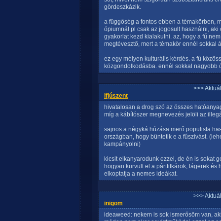
gördeszkázik.
a függőség a fontos ebben a témakörben, mer
ópiumnál pl csak az jogosult használni, aki 
gyakorlat kezd kialakulni. az, hogy a fű nem 
megtévesztő, mert a témakör ennél sokkal á
ez egy mélyen kulturális kérdés. a fű közö
közgondolkodásba. ennél sokkal nagyobb 
>>> Aktuá
ifjúszent
hivatalosan a drog szó az összes hatóanya
míg a kábítószer megnevezés jelöli az illegá
sajnos a négyká húzása merő populista has
országban, hogy büntetik e a fűszívást. (le
kampányolni)
kicsit elkanyarodunk ezzel, de én is soka
hogyan kurvult el a párttitkárok, lágerek 
elkoptatja a nemes ideákat.
>>> Aktuá
inigom
ideaweed: nekem is sok ismerősöm van, aki