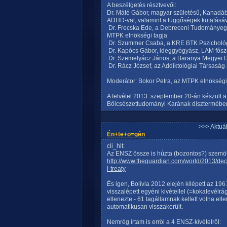
A beszélgetés résztvevői:
Dr. Máté Gábor, magyar születésű, Kanadába
ADHD-val, valamint a függőségek kutatásáva
 Dr. Frecska Ede, a Debreceni Tudományegy
MTPK elnökségi tagja
 Dr. Szummer Csaba, a KRE BTK Pszicholó
 Dr. Kapócs Gábor, ideggyógyász, LAM fősz
 Dr. Szemelyácz János, a Baranya Megyei
 Dr. Rácz József, az Addiktológiai Társasá
Moderátor: Bokor Petra, az MTPK elnökségi
A felvétel 2013. szeptember 20-án készült
Bölcsészettudományi Karának dísztermébe
>>> Aktuá
Én+te+ö=gén
cli_hlt:
Az ENSZ össze is húzta (bozontos?) szemöl
http://www.theguardian.com/world/2013/dec
l-treaty
És igen, Bolívia 2012 elején kilépett az 1
visszalépett egyéni kivétellel (=kokalevélr
ellenezte - 61 tagállamnak kellett volna el
automatikusan visszakerült.
Nemrég írtam is erröl a 4 ENSZ-kivételröl: