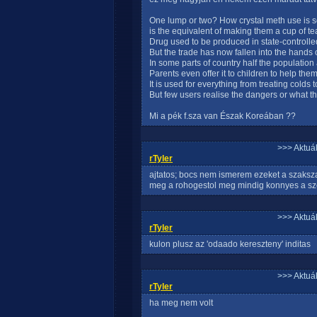
One lump or two? How crystal meth use is so
is the equivalent of making them a cup of te
Drug used to be produced in state-controlle
But the trade has now fallen into the hands 
In some parts of country half the population
Parents even offer it to children to help the
It is used for everything from treating cold
But few users realise the dangers or what the
Mi a pék f.sza van Észak Koreában ??
>>> Aktuá
rTyler
ajtatos; bocs nem ismerem ezeket a szaksz
meg a rohogestol meg mindig konnyes a sz
>>> Aktuá
rTyler
kulon plusz az 'odaado kereszteny' inditas
>>> Aktuá
rTyler
ha meg nem volt