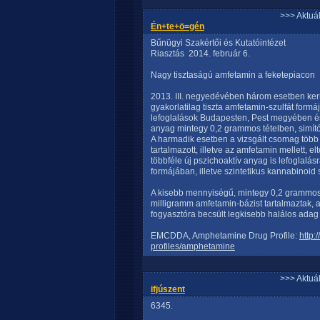
>>> Aktuá
Én+te+ö=gén
Bűnügyi Szakértői és Kutatóintézet
Riasztás  2014. február 6.
Nagy tisztaságú amfetamin a feketepiacon
2013. III. negyedévében három esetben került
gyakorlatilag tiszta amfetamin-szulfát form
lefoglalások Budapesten, Pest megyében és 
anyag mintegy 0,2 grammos tételben, simít
A harmadik esetben a vizsgált csomag több 
tartalmazott, illetve az amfetamin mellett
többféle új pszichoaktív anyag is lefoglalás
formájában, illetve szintetikus kannabinoi
A kisebb mennyiségű, mintegy 0,2 grammos
milligramm amfetamin-bázist tartalmaztak, a
fogyasztóra becsült legkisebb halálos ada
EMCDDA, Amphetamine Drug Profile:
http:
profiles/amphetamine
>>> Aktuá
ifjúszent
6345.