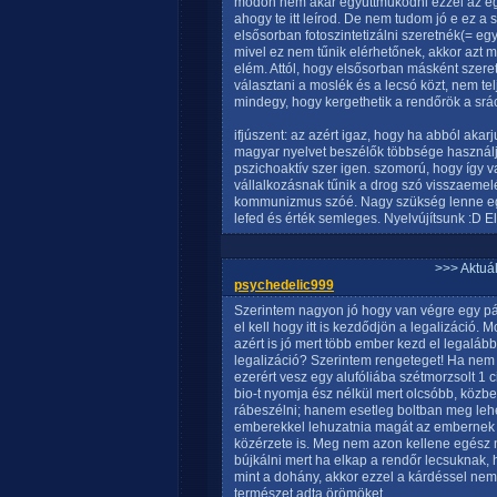
módon nem akar együttműködni ezzel az egé
ahogy te itt leírod. De nem tudom jó e ez a 
elsősorban fotoszintetizálni szeretnék(= eg
mivel ez nem tűnik elérhetőnek, akkor azt 
elém. Attól, hogy elsősorban másként szeret
választani a moslék és a lecsó közt, nem t
mindegy, hogy kergethetik a rendőrök a srác
ifjúszent: az azért igaz, hogy ha abból akar
magyar nyelvet beszélők többsége használj
pszichoaktív szer igen. szomorú, hogy így van
vállalkozásnak tűnik a drog szó visszaemel
kommunizmus szóé. Nagy szükség lenne egy
lefed és érték semleges. Nyelvújítsunk :D El
>>> Aktuá
psychedelic999
Szerintem nagyon jó hogy van végre egy párt 
el kell hogy itt is kezdődjön a legalizáció.
azért is jó mert több ember kezd el legaláb
legalizáció? Szerintem rengeteget! Ha nem
ezerért vesz egy alufóliába szétmorzsolt 1 ci
bio-t nyomja ész nélkül mert olcsóbb, köz
rábeszélni; hanem esetleg boltban meg lehet
emberekkel lehuzatnia magát az embernek 
közérzete is. Meg nem azon kellene egész 
bújkálni mert ha elkap a rendőr lecsuknak,
mint a dohány, akkor ezzel a kárdéssel nem 
természet adta örömöket.