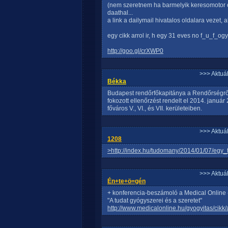
(nem szeretnem ha barmelyik keresomotor o
daathal...
a link a dailymail hivatalos oldalara vezet, a
egy cikk arrol ir, h egy 31 eves no f_u_f_o
http://goo.gl/crXWP0
>>> Aktuá
Békka
Budapest rendőrfőkapitánya a Rendőrségről
fokozott ellenőrzést rendelt el 2014. január
főváros V., VI., és VII. kerületeiben.
>>> Aktuá
1208
>http://index.hu/tudomany/2014/01/07/egy_
>>> Aktuá
Én+te+ö=gén
+ konferencia-beszámoló a Medical Online 
"A tudat gyógyszerei és a szeretet"
http://www.medicalonline.hu/gyogyitas/cik