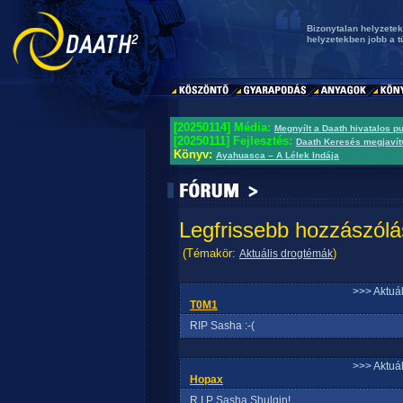
Bizonytalan helyzetek
helyzetekben jobb a t
[20250114] Média:
Megnyílt a Daath hivatalos p
[20250111] Fejlesztés:
Daath Keresés megjavít
Könyv:
Ayahuasca – A Lélek Indája
Legfrissebb hozzászólá
(Témakör:
)
Aktuális drogtémák
>>> Aktuá
T0M1
RIP Sasha :-(
>>> Aktuá
Hopax
R.I.P Sasha Shulgin!