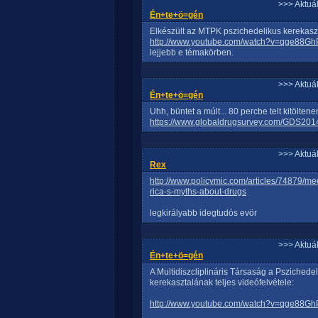
>>> Aktuá
Én+te+ö=gén
Elkészült az MTPK pszichedelikus kerekaszta
http://www.youtube.com/watch?v=qge88G
lejjebb e témakörben.
>>> Aktuá
Én+te+ö=gén
Uhh, büntet a múlt... 80 percbe telt kitölten
https://www.globaldrugsurvey.com/GDS201
>>> Aktuá
Rex
http://www.policymic.com/articles/74879/me
rica-s-myths-about-drugs
legkirályabb idegtudós evör
>>> Aktuá
Én+te+ö=gén
A Multidiszcliplináris Társaság a Psziched
kerekasztalának teljes videófelvétele:
http://www.youtube.com/watch?v=qge88G