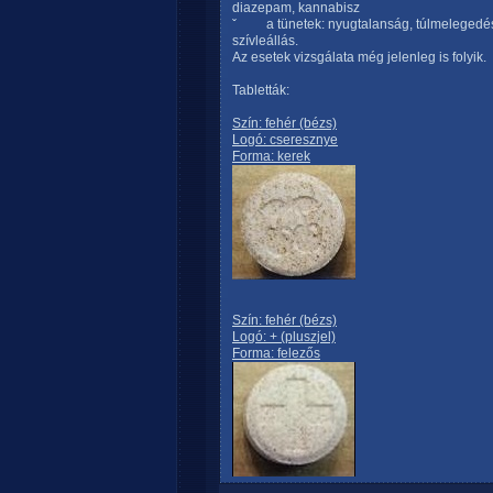
diazepam, kannabisz
ˇ a tünetek: nyugtalanság, túlmelegedés,
szívleállás.
Az esetek vizsgálata még jelenleg is folyik.
Tabletták:
Szín: fehér (bézs)
Logó: cseresznye
Forma: kerek
Szín: fehér (bézs)
Logó: + (pluszjel)
Forma: felezős