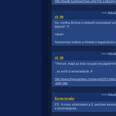
http://daath.hu/showTopic.php?id=13&onl
>>> Aktuá
cli_hlt
hm. mintha Bolívia is kilépett volna/akart 
képest? :P
</troll>
Szomorúan hallom a híreket a legalizációs 
>>> Aktuá
cli_hlt
" Persze, majd az elsö nyugati országként
...és erről is lemaradtunk :P
http://www.theguardian.com/world/2013/de
-sale-law
>>> Aktuá
Én+te+ö=gén
P.S.: A rossz elöérzetem a 0. percben kezdöd
a közönségnek...