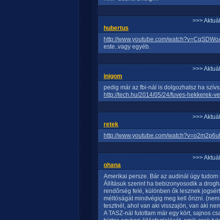
>>> Aktuá
hubertus
http://www.youtube.com/watch?v=CqSDW
este..vagy egyéb.
>>> Aktuá
inigom
pedig már az fbi-nál is dolgozhatsz ha szívs
http://tech.hu/2014/05/24/fuves-hekkerek-v
>>> Aktuá
retek
http://www.youtube.com/watch?v=o2m2p6
>>> Aktuá
ohana
Amerikai persze. Bár az audinál úgy tudom m
Állításuk szerint ha bebizonyosodik a drogh
rendőrség felé, különben ők lesznek jogsért
méltóságát mindvégig meg kell őrizni. (n
tesztnél, ahol van aki visszajön, van aki nem
A TASZ-nál futottam már egy kört, sajnos cs