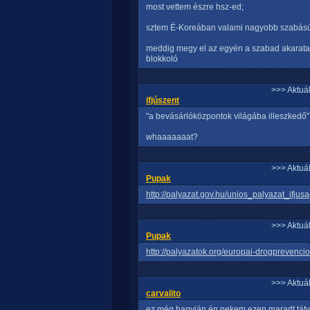
most vettem észre hsz-ed;
sztem É-Koreában valami nagyobb szabású tá
meddig megy el az egyén a szabad akarata fe
blokkoló
>>> Aktuá
ifjúszent
"a bevásárlóközpontok világába illeszkedő"
whaaaaaaat?
>>> Aktuá
Pupak
http://palyazat.gov.hu/unios_palyazat_ifj
>>> Aktuá
Pupak
http://palyazatok.org/europai-drogprevencio
>>> Aktuá
carvalito
ez még hagyján én nekem ezen maradt tátv