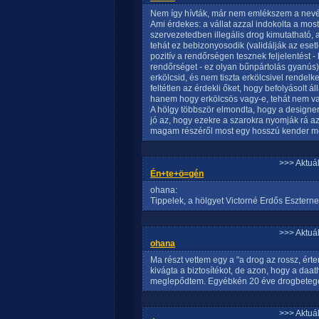
Nem így hívták, már nem emlékszem a nevére
Ami érdekes: a vállat azzal indokolta a mos
szervezetedben illegális drog kimutatható, 
tehát ez bebizonyosodik (validálják az eset
pozitív a rendőrségen tesznek feljelentést -
rendőrséget - ez olyan bűnpártolás gyanús) 
erkölcsid, és nem tiszta erkölcsivel rende
feltétlen az érdekli őket, hogy befolyásolt 
hanem hogy erkölcsös vagy-e, tehát nem vag
A hölgy többször elmondta, hogy a designer
jó az, hogy ezekre a szarokra nyomják rá 
magam részéről most egy hosszú kender men
>>> Aktuá
Én+te+ö=gén
ohana:
Tippelek, a hölgyet Victorné Erdős Eszternek
>>> Aktuá
ohana
Ma részt vettem egy a "a drog az rossz, é
kivágta a biztosítékot, de azon, hogy a daa
meglepődtem. Egyébkén 20 éve drogbetegekk
>>> Aktuá