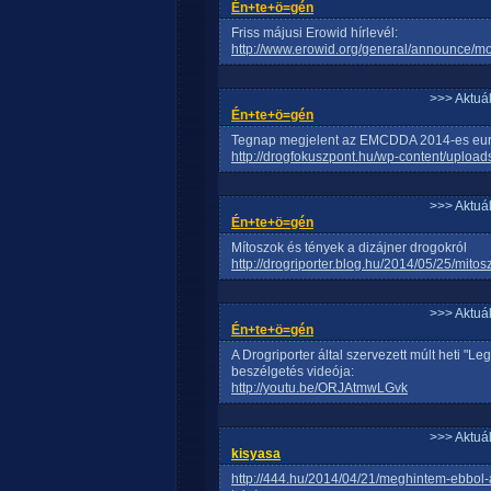
Én+te+ö=gén
Friss májusi Erowid hírlevél:
http://www.erowid.org/general/announce/m
>>> Aktuá
Én+te+ö=gén
Tegnap megjelent az EMCDDA 2014-es európ
http://drogfokuszpont.hu/wp-content/uplo
>>> Aktuá
Én+te+ö=gén
Mítoszok és tények a dizájner drogokról
http://drogriporter.blog.hu/2014/05/25/mit
>>> Aktuá
Én+te+ö=gén
A Drogriporter által szervezett múlt heti "L
beszélgetés videója:
http://youtu.be/ORJAtmwLGvk
>>> Aktuá
kisyasa
http://444.hu/2014/04/21/meghintem-ebbol-