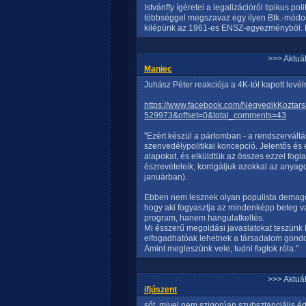
Istvánffy ígéretei a legalizációról tipikus p
többséggel megszavaz egy ilyen Btk.-módosí
kilépünk az 1961-es ENSZ-egyezményböl. 
>>> Aktuá
Maniec
Juhász Péter reakciója a 4K-tól kapott levél
https://www.facebook.com/NegyedikKozt
529973&offset=0&total_comments=43
"Ezért készül a pártomban - a rendszerváltá
szenvedélypolitikai koncepció. Jelentős é
alapokat, és elküldtük az összes ezzel fogl
észrevételeik, korrigáljuk azokkal az anyago
januárban).
Ebben nem lesznek olyan populista demagóg
hogy aki fogyasztja az mindenképp beteg vag
program, hanem hangulatkeltés.
Mi ésszerű megoldási javaslatokat teszünk 
elfogadhatóak lehetnek a társadalom gondol
Amint megleszünk vele, tudni fogtok róla."
>>> Aktuá
ifjúszent
sőt, mivel nem szigorúan szubsztanciális ér