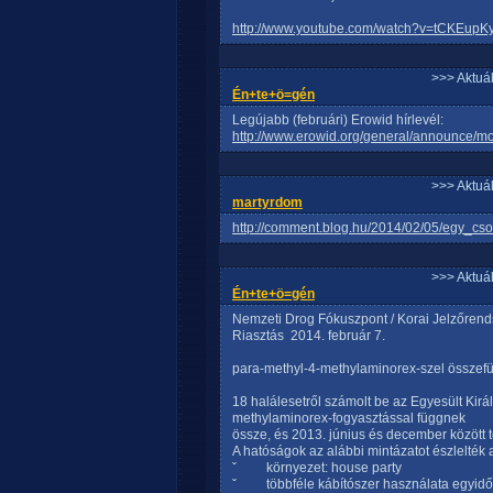
http://www.youtube.com/watch?v=tCKEupKy
>>> Aktuá
Én+te+ö=gén
Legújabb (februári) Erowid hírlevél:
http://www.erowid.org/general/announce/m
>>> Aktuá
martyrdom
http://comment.blog.hu/2014/02/05/egy_c
>>> Aktuá
Én+te+ö=gén
Nemzeti Drog Fókuszpont / Korai Jelzőrend
Riasztás  2014. február 7.
para-methyl-4-methylaminorex-szel összefü
18 halálesetről számolt be az Egyesült Kir
methylaminorex-fogyasztással függnek
össze, és 2013. június és december között 
A hatóságok az alábbi mintázatot észlelték
ˇ környezet: house party
ˇ többféle kábítószer használata egyidőben: