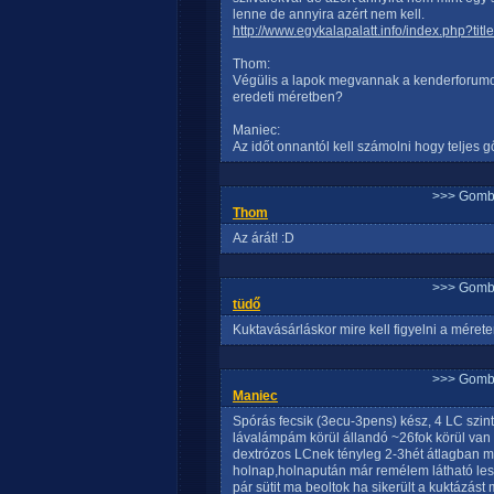
lenne de annyira azért nem kell.
http://www.egykalapalatt.info/index.php?tit
Thom:
Végülis a lapok megvannak a kenderforumo
eredeti méretben?
Maniec:
Az időt onnantól kell számolni hogy teljes gő
>>> Gomb
Thom
Az árát! :D
>>> Gomb
tüdő
Kuktavásárláskor mire kell figyelni a mérete
>>> Gomb
Maniec
Spórás fecsik (3ecu-3pens) kész, 4 LC szin
lávalámpám körül állandó ~26fok körül van 
dextrózos LCnek tényleg 2-3hét átlagban 
holnap,holnapután már remélem látható lesz
pár sütit ma beoltok ha sikerült a kuktázást m