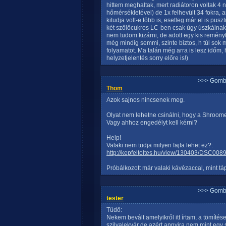
hittem meghaltak, mert radiátoron voltak 4 
hőmérsékletével) de 1x felhevült 34 fokra, 
kitudja volt-e több is, esetleg már el is pus
két szőlőcukros LC-ben csak úgy úszkálnak a
nem tudom kizárni, de adott egy kis reményt,
még mindig semmi, szinte biztos, h túl sok m
folyamatot. Ma talán még arra is lesz időm, 
helyzetjelentés sorry előre is!)
>>> Gomb
Thom
Azok sajnos nincsenek meg.
Olyat nem lehetne csinálni, hogy a Shroomer
Vagy ahhoz engedélyt kell kérni?
Help!
Valaki nem tudja milyen fajta lehet ez?:
http://kepfeltoltes.hu/view/130403/DSC008
Próbálkozott már valaki kávézaccal, mint tá
>>> Gomb
tester
Tüdő:
Nekem bevált amelyikről itt írtam, a tömítés
szilvalekvár de azért annyira nem mint eg