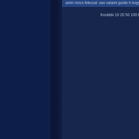
amin nincs fokozat- van valami guide h hogy
Korábbi
10
20
50
100
h