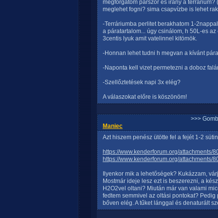
megforgatom párszor és irány a terrárium? (
meglehet fogni? sima csapvízbe is lehet rak
-Terráriumba perlitet berakhatom 1-2nappa
a páratartalom... úgy csinálom, h 50L-es az 
3centis lyuk amit vatelinnel kitömök.
-Honnan lehet tudni h megvan a kívánt pár
-Naponta kell vizet permetezni a doboz falá
-Szellőztetések napi 3x elég?
A válaszokat előre is köszönöm!
>>> Gomb
Maniec
Azt hiszem penész ütötte fel a fejét 1-2 sütiné
https://www.kenderforum.org/attachments
https://www.kenderforum.org/attachments
Ilyenkor mik a lehetőségek? Kukázzam, vár
Mostmár ideje lesz ezt is beszerezni, a kész
H2O2vel oltani? Miután már van valami mic
fedtem semmivel az oltási pontokat? Pedig p
bőven elég. A tűket lánggal és denaturált szes