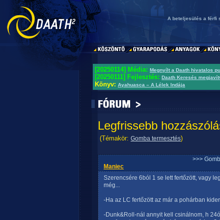
A beteljesülés a férf
[20250114] Média:
Megnyílt a Daath hivatalos p
[20250111] Fejlesztés:
Daath Keresés megjavít
Könyv:
Ayahuasca – A Lélek Indája
Legfrissebb hozzászólá
(Témakör:
)
Gomba termesztés
>>> Gomb
Maniec
Szerencsére 6ból 1 se lett fertőzött, vagy 
még...
-Ha az LC fertőzött az már a pohárban kide
-Dunk&Roll-nál annyit kell csinálnom, h 24ó