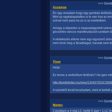
>>> Gomb
Assamoa
Én úgy olvastam hogy egy gombás fertőzés a
Mint az egykalapalatton is le van írva az e
szóval nem para ha az is az esetedben.
Amúgy a képeden a megvastagodott szárra g
göcsörtös-ráncos manifesztációit szoktam látn
A védekezés ellene nem egy egyszerű dolog,
nem érné meg a fáradtságot, hacsak nem kiáll
>>> Gomb
Thom
Help!
Ez lenne a verticillium fertőzés? Ha igen mil
http://kepfeltoltes.hu/view/130407/DSC008
A szüretről kicsit lecsúsztam, mert el kellett
>>> Gomb
Maniec
Csináltam a 4 régi LC mellé 5 újat + 1 LC fe