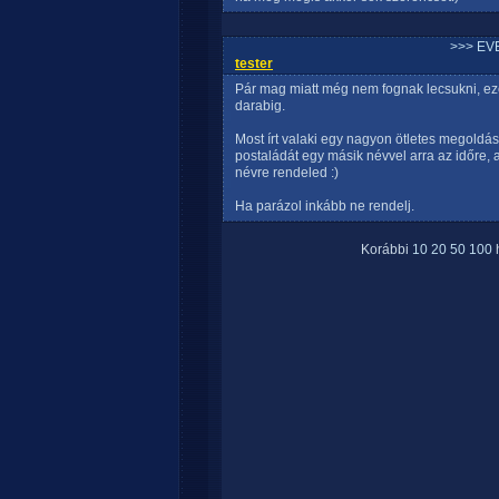
>>> EV
tester
Pár mag miatt még nem fognak lecsukni, ez
darabig.
Most írt valaki egy nagyon ötletes megoldást
postaládát egy másik névvel arra az időre,
névre rendeled :)
Ha parázol inkább ne rendelj.
Korábbi
10
20
50
100
h