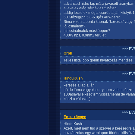
advanced hidro táp m1,a javasolt arányban
a levelek elég sárgák az 5.héten.
addig locsolok még a cserép alján kifolyik 1 
60%tőzeg(ph 5.8-6.8)és 40%perlit.
Sima vizet naponta kapnak "keveset" vagy 2n
jól csinálom?
mit csinálnátok másképpen?
400W hps, 0.9nm2 terület.
>>> EV
Groll
Teljes lista jobb gomb hivatkozás mentése.
>>> EV
HinduKush
keresés a lap alján...
hú de láma vagyok,sorry nem vettem észre.
100asával elkezdtem visszamenni de vala
köszi a választ ;)
>>> EV
Én+te+ö=gén
HinduKush:
Azért, mert nem tud a szerver a kérésedre 
hozzászólás egy weblapon történö kilistázás