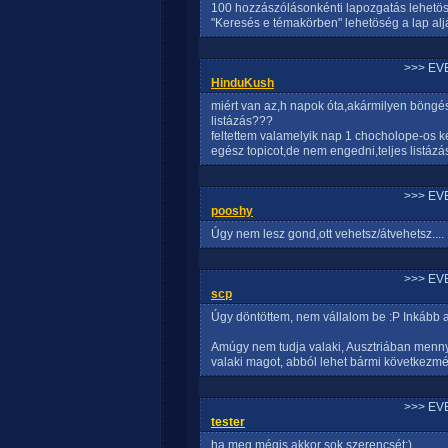
100 hozzászólásonkénti lapozgatás lehetösé
"Keresés e témakörben" lehetöség a lap alj
>>> EV
HinduKush
miért van az,h napok óta,akármilyen böngé
listázás???
feltettem valamelyik nap 1 chocholope-os
egész topicot,de nem engedni,teljes listázá
>>> EV
pooshy
Úgy nem lesz gond,ott vehetsz/átvehetsz....
>>> EV
scp
Úgy döntöttem, nem vállalom be :P Inkább al
Amúgy nem tudja valaki, Ausztriában menny
valaki magot, abból lehet bármi következm
>>> EV
tester
ha meg mégis akkor sok szerencsét:)