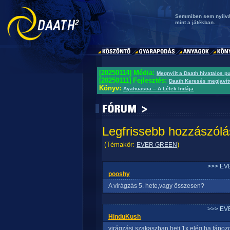
Semmiben sem nyilván
mint a játékban.
[20250114] Média:
Megnyílt a Daath hivatalos p
[20250111] Fejlesztés:
Daath Keresés megjavít
Könyv:
Ayahuasca – A Lélek Indája
Legfrissebb hozzászólá
(Témakör:
)
EVER GREEN
>>> EV
pooshy
A virágzás 5. hete,vagy összesen?
>>> EV
HinduKush
virágzási szakaszban heti 1x elég ha tápoz