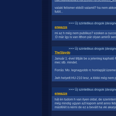
http://kepfeltoltes.hu/110607/DSC00013_ww
valaki felismer ebből valamit? ha nem akkor
futót...
>>> Új szintetikus drogok (design
enwazze
mi az h még nem publikus? ezeken a cuccoko
:D már így is van itthon pár olyan amiről 
>>> Új szintetikus drogok (design
TheSlaydo
Január 1.-ével tiltják be a jelenleg kaphat
mec stb. mindet.
Forrás: Mo. legnagyobb rc honlapját üzeme
Jwh helyett HU-210 lesz, a többi még nem p
>>> Új szintetikus drogok (design
enwazze
hát én tudom h van ilyen oldal, de szerint
még mindig ugyan azt kapom amit anno februá
másfélét is kérni de ez a bevált ha vki akarj