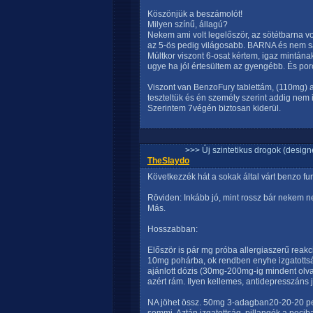
Köszönjük a beszámolót!
Milyen színű, állagú?
Nekem ami volt legelőször, az sötétbarna vol
az 5-ös pedig világosabb. BARNA és nem s
Múltkor viszont 6-osat kértem, igaz mintána
ugye ha jól értesültem az gyengébb. És por
Viszont van BenzoFury tablettám, (110mg) 
teszteltük és én személy szerint addig nem
Szerintem 7végén biztosan kiderül.
>>> Új szintetikus drogok (design
TheSlaydo
Következzék hát a sokak által várt benzo f
Röviden: Inkább jó, mint rossz bár nekem 
Más.
Hosszabban:
Először is pár mg próba allergiaszerű reakci
10mg pohárba, ok rendben enyhe izgatotts
ajánlott dózis (30mg-200mg-ig mindent olva
azért rám. Ilyen kellemes, antidepresszáns j
NA jöhet össz. 50mg 3-adagban20-20-20 perc 