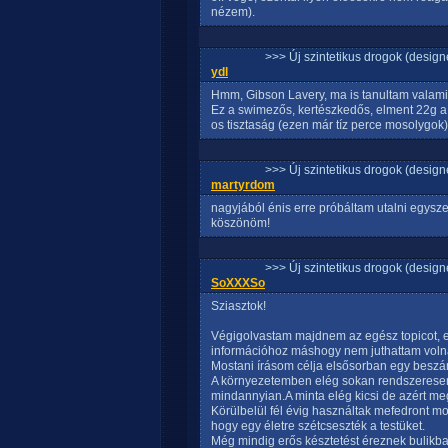
nézem).
>>> Új szintetikus drogok (design
ydl
Hmm, Gibson Lavery, ma is tanultam valami ú
Ez a swimezős, kertészkedős, elment 22g a
os tisztaság (ezen már tíz perce mosolygok) 
>>> Új szintetikus drogok (design
martyrdom
nagyjából énis erre próbáltam utalni egysze
köszönöm!
>>> Új szintetikus drogok (design
SoXXXSo
Sziasztok!
Végigolvastam majdnem az egész topicot, el
információhoz máshogy nem juthattam voln
Mostani írásom célja elsősorban egy beszá
A környezetemben elég sokan rendszeresen
mindannyian.A minta elég kicsi de azért me
Körülbelül fél évig használtak mefedront mo
hogy egy életre szétcseszték a testüket.
Még mindig erős késztetést éreznek bulikb