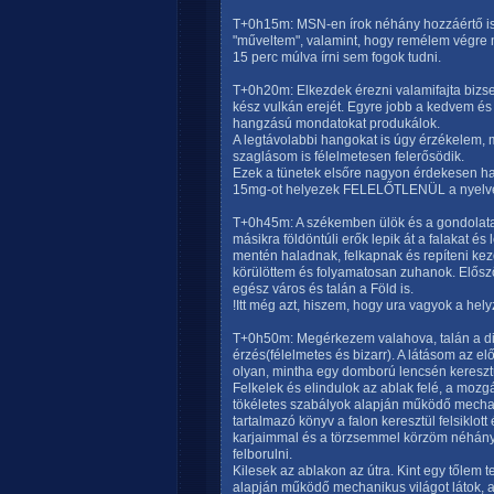
T+0h15m: MSN-en írok néhány hozzáértő i
"műveltem", valamint, hogy remélem végre m
15 perc múlva írni sem fogok tudni.
T+0h20m: Elkezdek érezni valamifajta bizser
kész vulkán erejét. Egyre jobb a kedvem é
hangzású mondatokat produkálok.
A legtávolabbi hangokat is úgy érzékelem, 
szaglásom is félelmetesen felerősödik.
Ezek a tünetek elsőre nagyon érdekesen ha
15mg-ot helyezek FELELŐTLENÜL a nyelve
T+0h45m: A székemben ülök és a gondolata
másikra földöntúli erők lepik át a falakat é
mentén haladnak, felkapnak és repíteni kezd
körülöttem és folyamatosan zuhanok. Előszö
egész város és talán a Föld is.
!Itt még azt, hiszem, hogy ura vagyok a hely
T+0h50m: Megérkezem valahova, talán a dime
érzés(félelmetes és bizarr). A látásom az e
olyan, mintha egy domború lencsén keresz
Felkelek és elindulok az ablak felé, a mozg
tökéletes szabályok alapján működő mechani
tartalmazó könyv a falon keresztül felsiklot
karjaimmal és a törzsemmel körzöm néhány
felborulni.
Kilesek az ablakon az útra. Kint egy tőlem 
alapján működő mechanikus világot látok,