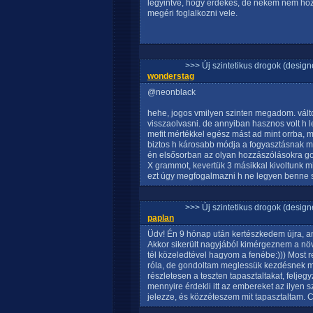
legyintve, hogy érdekes, de nekem nem ho
megéri foglalkozni vele.
>>> Új szintetikus drogok (design
wonderstag
@neonblack
hehe, jogos vmilyen szinten megadom. vált
visszaolvasni. de annyiban hasznos volt h 
mefit mértékkel egész mást ad mint orrba, 
biztos h károsabb módja a fogyasztásnak min
én elsősorban az olyan hozzászólásokra go
X grammot, kevertük 3 másikkal kivoltunk m
ezt úgy megfogalmazni h ne legyen benne 
>>> Új szintetikus drogok (design
paplan
Üdv! Én 9 hónap után kertészkedem újra, an
Akkor sikerült nagyjából kimérgeznem a növ
tél közeledtével hagyom a fenébe:))) Most r
róla, de gondoltam meglessük kezdésnek mi
részletesen a teszten tapasztaltakat, felje
mennyire érdekli itt az embereket az ilyen s
jelezze, és közzéteszem mit tapasztaltam. 