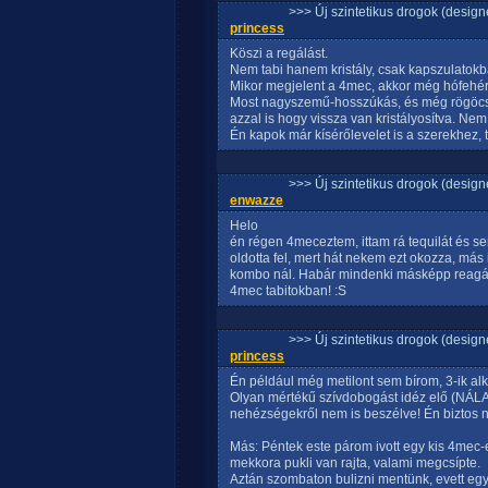
>>> Új szintetikus drogok (design
princess
Köszi a regálást.
Nem tabi hanem kristály, csak kapszulatokba
Mikor megjelent a 4mec, akkor még hófehér
Most nagyszemű-hosszúkás, és még rögöcsk
azzal is hogy vissza van kristályosítva. Nem
Én kapok már kísérőlevelet is a szerekhez, t
>>> Új szintetikus drogok (design
enwazze
Helo
én régen 4meceztem, ittam rá tequilát és s
oldotta fel, mert hát nekem ezt okozza, más
kombo nál. Habár mindenki másképp reagál 
4mec tabitokban! :S
>>> Új szintetikus drogok (design
princess
Én például még metilont sem bírom, 3-ik al
Olyan mértékű szívdobogást idéz elő (NÁLAM
nehézségekről nem is beszélve! Én biztos n
Más: Péntek este párom ivott egy kis 4mec-e
mekkora pukli van rajta, valami megcsípte.
Aztán szombaton bulizni mentünk, evett egy 