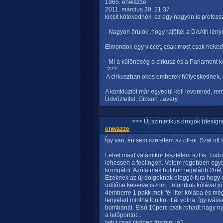
1965. enwazze
2011. március 30. 21:37
kicsit kötekednék, ez egy nagyon is professzi
- Nagyon örülök, hogy rájöttél a DAAth lény
Elmondok egy viccet, csak most csak neked
- Mi a különbség a cirkusz és a Parlament k
 ???
 A cirkuszban okos emberek hülyéskednek
A konklúziót már egyedül kell levonnod, rem
Üdvözlettel, Gibson Lavery
>>> Új szintetikus drogok (design
enwazze
Így van, én sem szeretem az off-ot. Szal off
Lehet majd valamikor tesztelem azt is. Tud
lehessen a feelingen. Velem régebben egysze
korrigálni. Azóta max bulikon legalább 2hé
Ezeknek az új dolgoknak eléggé fura hogy e
üdítőbe keverve iszom... mondjuk kólával jó fő
4emberre 1 pakk meti fél liter kólába és mé
lenyeled mintha tonikot ittál volna, így ivá
bombánál. Első 10perc csak rohadt nagy ny
a tetőpontot...
jwh t csak cigiben füstölni jó?