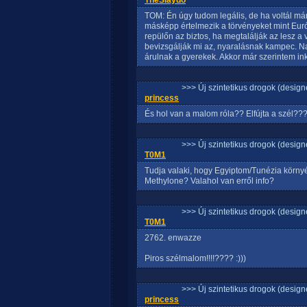
TheSlaydo
TOM: Én úgy tudom legális, de ha voltál már
másképp értelmezik a törvényeket mint Eu
repülőn az biztos, ha megtalálják az lesz a 
bevizsgálják mi az, nyaralásnak kampec. N
árulnak a gyerekek. Akkor már szerintem in
>>> Új szintetikus drogok (design
princess
És hol van a malom róla?? Elfújta a szél????
>>> Új szintetikus drogok (design
T0M1
Tudja valaki, hogy Egyiptom/Tunézia körny
Methylone? Valahol van erről info?
>>> Új szintetikus drogok (design
T0M1
2762. enwazze
Piros szélmalom!!!!???? :)))
>>> Új szintetikus drogok (design
princess