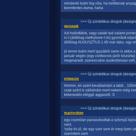
mindenki tudni fog róla, ha betiltanak anyag
bennfentes duma..haha
>>> Új szintetikus drogok (design
gezuuuk
Azt hallottátok, vagy valaki tud valami ponto
rc-t (állítólag methylone-t is!) gyorsított el
állítólag AUGUSZTUS 1-től már tabu. egy v
jó lenne tudni mert igazából swim is abba a
január végén (egy civilkocsis járőr kiszúrt
megmaradt. szerencsére aszkorbinsav volt...
>>> Új szintetikus drogok (design
enwazze
Hmmm, én azért bevállalnám a tabit... 100
csak azért is vállalnám mert nekem még nem 
kékesedés eléggé aggasztó :S
>>> Új szintetikus drogok (design
martyrdom
egy csomóan panaszkodtak a szörnyű lejöve
van)
'szép és jó, de egy szer sem ér meg ilyen u
szerintem sem