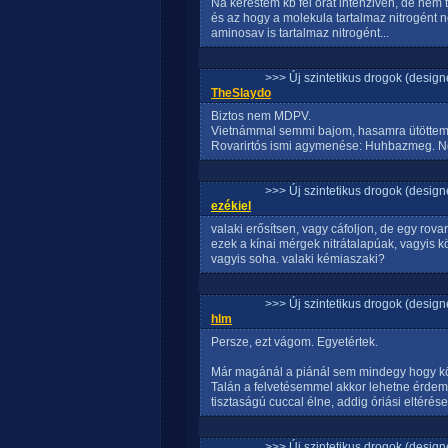
Na kerestem kb fél órát intenziven, de nem t
és az hogy a molekula tartalmaz nitrogént ne
aminosav is tartalmaz nitrogént...
>>> Új szintetikus drogok (design
TheSlaydo
Biztos nem MDPV.
Vietnámmal semmi bajom, hasamra ütöttem
Rovarirtós ismi agymenése: Huhbazmeg. 
>>> Új szintetikus drogok (design
ezékiel
valaki erősítsen, vagy cáfoljon, de egy rova
ezek a kínai mérgek nitrátalapúak, vagyis kö
vagyis soha. valaki kémiaszaki?
>>> Új szintetikus drogok (design
hlm
Persze, ezt vágom. Egyetértek.
Már magánál a piánál sem mindegy hogy kövi
Talán a felvetésemmel akkor lehetne érdem
tisztaságú cuccal élne, addig óriási eltérés
>>> Új szintetikus drogok (design