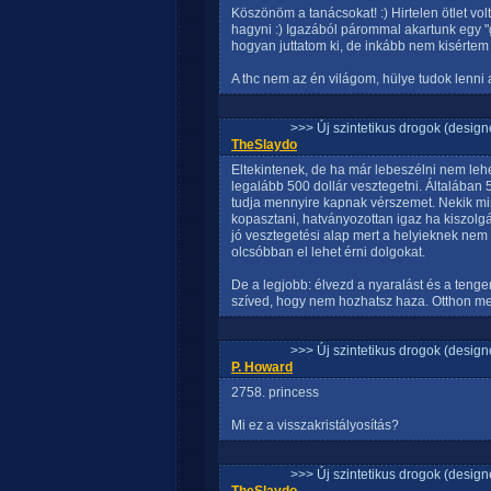
Köszönöm a tanácsokat! :) Hirtelen ötlet vo
hagyni :) Igazából párommal akartunk egy "gö
hogyan juttatom ki, de inkább nem kisértem a
A thc nem az én világom, hülye tudok lenni an
>>> Új szintetikus drogok (design
TheSlaydo
Eltekintenek, de ha már lebeszélni nem leh
legalább 500 dollár vesztegetni. Általában 5
tudja mennyire kapnak vérszemet. Nekik mi
kopasztani, hatványozottan igaz ha kiszolg
jó vesztegetési alap mert a helyieknek nem 
olcsóbban el lehet érni dolgokat.
De a legjobb: élvezd a nyaralást és a tengert
szíved, hogy nem hozhatsz haza. Otthon meg
>>> Új szintetikus drogok (design
P. Howard
2758. princess
Mi ez a visszakristályosítás?
>>> Új szintetikus drogok (design