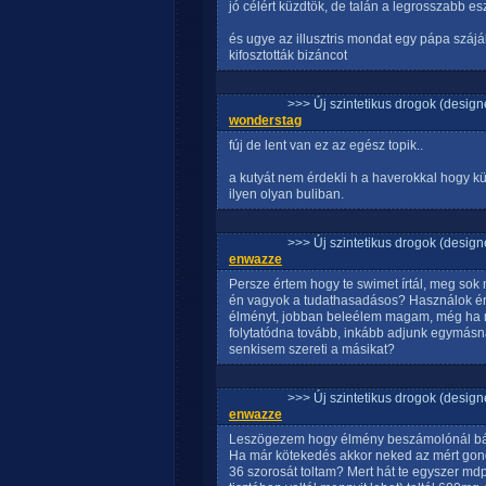
jó célért küzdtök, de talán a legrosszabb e
és ugye az illusztris mondat egy pápa száj
kifosztották bizáncot
>>> Új szintetikus drogok (design
wonderstag
fúj de lent van ez az egész topik..
a kutyát nem érdekli h a haverokkal hogy kü
ilyen olyan buliban.
>>> Új szintetikus drogok (design
enwazze
Persze értem hogy te swimet írtál, meg sok m
én vagyok a tudathasadásos? Használok én
élményt, jobban beleélem magam, még ha n
folytatódna tovább, inkább adjunk egymásnak
senkisem szereti a másikat?
>>> Új szintetikus drogok (design
enwazze
Leszögezem hogy élmény beszámolónál bárk
Ha már kötekedés akkor neked az mért gond
36 szorosát toltam? Mert hát te egyszer mdpv