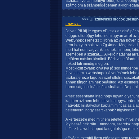
tisztában voltál mennyit lehet) toltál 600mg-o
számolom a számológépemen akkor legalább
>>> Új szintetikus drogok (design
enwazze
Jolvan P!! ülj le egyes xD csak az első pár 
eléggé eltérő(így lehet nem ugyan arrol az 
WebShopos lehetsz :) Ironia az van bőven p
nem is olyan sok az a 7g 4mec. Megszalad
mert hát nem vagyunk istenek, mi nem, lehe
szemében a szálkát..... A kellő hatásnál ar
belőlem máskor kiváltott. Bárkivel előfordu
neked tuti mindig megjön.
Most kicsit tovább olvasva jó sok mindenbe
felvetettem a webshopok átverésének lehető
tisztára éhező tagot és szét offolni, össz
annak tűnjön aminek beállítod. Azt elism
baromságot csinálok és csináltam. De pont 
4mec essentialra írtad hogy ugyan olyan, hát
kaptam azt nem lehetett volna egyszerűen k
nagyobb kristályokat kaptam mint az az alap 
belémverni hogy szart kapok? Irígykedsz?
A kertészetre meg mit nem értettél? mivel n
így beszélnek róla... mondom, szeretsz nagyo
h félsz h a webshopod látogatotsága romlik?
off vége, ezentúl ilyen efóesekre nem reag