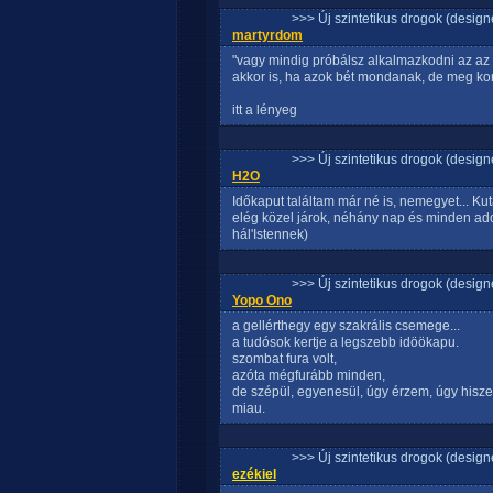
>>> Új szintetikus drogok (design
martyrdom
"vagy mindig próbálsz alkalmazkodni az az
akkor is, ha azok bét mondanak, de meg kor
itt a lényeg
>>> Új szintetikus drogok (design
H2O
Időkaput találtam már né is, nemegyet... Ku
elég közel járok, néhány nap és minden ado
hál'Istennek)
>>> Új szintetikus drogok (design
Yopo Ono
a gellérthegy egy szakrális csemege...
a tudósok kertje a legszebb idöökapu.
szombat fura volt,
azóta mégfurább minden,
de szépül, egyenesül, úgy érzem, úgy hiszem
miau.
>>> Új szintetikus drogok (design
ezékiel