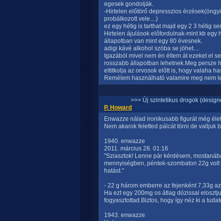
egesek gondolják.
-Hirtelen előtörő depresszios érzések(öngyi
probálkozott vele....)
ez egy hétig is tarthat majd egy 2 3 hétig 
Hirtelen ájulások előfordulnak-mint kb egy 
állapotban van mint egy 80 évesnek.
adigi kávé alkohol szóba se jöhet....
Igazából mivel nem én éltem át ezeket el 
rosszabb állapotban lehetnek.Meg persze ha
eltitkolja az orvosok előtt is, hogy valaha ha
Remélem használható valamire meg nem let
>>> Új szintetikus drogok (design
P. Howard
Enwazze nálad ironikusabb figurát még él
Nem akarok feletted pálcát törni de valljuk 
1940. enwazze
2011. március 28. 01:16
"Sziasztok! Lenne pár kérdésem, mostanába
mennyiségben, péntek-szombaton 22g volt 3 
hatást."
- 22 g három emberre az fejenként 7,33g 
Ha ezt egy 200mg os átlag dózissal elosztju
fogyasztottad.Biztos, hogy így néz ki a tud
1943. enwazze