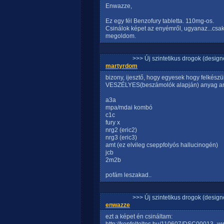
Enwazze,
Ez egy fél Benzofury tabletta. 110mg-os.
Csinálok képet az enyémről, ugyanaz...csa
megoldom.
>>> Új szintetikus drogok (design
martyrdom
bizony, ijesztő, hogy egyesek hogy felkész
VESZÉLYES(beszámolók alapján) anyag amit
a3a
mpa/mdai kombó
c1c
fury x
nrg2 (eric2)
nrg3 (eric3)
amt (ez elvileg cseppfolyós hallucinogén)
jcb
2m2b
pofám leszakad..
>>> Új szintetikus drogok (design
enwazze
ezt a képet én csináltam: