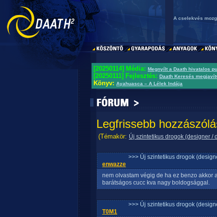
A cselekvés mozgá
[20250114] Média:
Megnyílt a Daath hivatalos p
[20250111] Fejlesztés:
Daath Keresés megjavít
Könyv:
Ayahuasca – A Lélek Indája
Legfrissebb hozzászólá
(Témakör:
Új szintetikus drogok (designer / 
>>> Új szintetikus drogok (design
enwazze
nem olvastam végig de ha ez benzo akkor a
barátságos cucc kva nagy boldogsággal.
>>> Új szintetikus drogok (design
T0M1