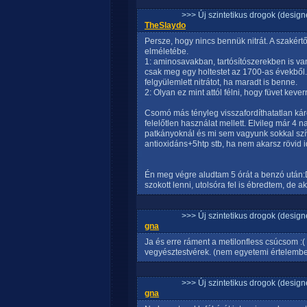
>>> Új szintetikus drogok (design
TheSlaydo
Persze, hogy nincs bennük nitrát. A szakértő
elméletébe.
1: aminosavakban, tartósítószerekben is v
csak meg egy holtestet az 1700-as évekből. 
felgyülemlett nitrátot, ha maradt is benne.
2: Olyan ez mint attól félni, hogy füvet kev
Csomó más tényleg visszafordíthatatlan k
felelőtlen használat mellett. Elvileg már 4
patkányoknál és mi sem vagyunk sokkal szív
antioxidáns+5htp stb, ha nem akarsz rövid i
Én meg végre aludtam 5 órát a benzó után:
szokott lenni, utolsóra fel is ébredtem, de a
>>> Új szintetikus drogok (design
gna
Ja és erre ráment a metilonfless csúcsom :(
vegyésztestvérek. (nem egyetemi értelemben
>>> Új szintetikus drogok (design
gna