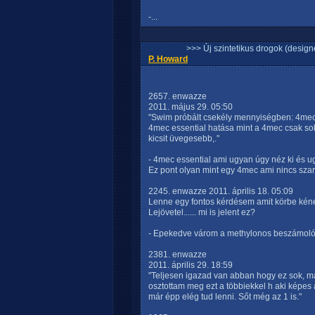
-...
>>> Új szintetikus drogok (design
P. Howard
2657. enwazze
2011. május 29. 05:50
"Swim próbált csekély mennyiségben: 4mec e
4mec essential hatása mint a 4mec csak sok
kicsit üvegesebb,."
- 4mec essential ami ugyan úgy néz ki és ug
Ez pont olyan mint egy 4mec ami nincs szar
2245. enwazze 2011. április 18. 05:09
Lenne egy fontos kérdésem amit körbe kéne
Lejövetel...... mi is jelent ez?
- Epekedve várom a methylonos beszámolót.
2381. enwazze
2011. április 29. 18:59
"Teljesen igazad van abban hogy ez sok, má
osztottam meg ezt a többiekkel h aki képes a
már épp elég tud lenni. Sőt még az 1 is."