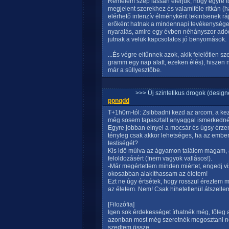
Remélem szép lassan elérjük, hogy egyre 
megjelent szerekhez és valamiféle ritkán (
elérhető intenzív élményként tekintsenek rá
erőként hatnak a mindennapi tevékenységek 
nyaralás, amire egy évben néhányszor adód
jutnak a velük kapcsolatos jó benyomások.
...És végre eltűnnek azok, akik felelőtlen 
gramm egy nap alatt, ezeken élés), hiszen 
már a süllyesztőbe.
>>> Új szintetikus drogok (design
ppnqdd
T+1h0m-tól: Zsibbadni kezd az arcom, a ke
még sosem tapasztalt anyaggal ismerkedné
Egyre jobban elnyel a mocsár és úgsy érzem 
tényleg csak akkor lehetséges, ha az ember
testiségét?
Kis idő múlva az ágyamon találom magam, a
feloldozásért (!nem vagyok vallásos!).
-Már megértettem minden miértet, engedj v
okosabban alakíthassam az életem!
Ezt ne úgy értsétek, hogy rosszul éreztem 
az életem. Nem! Csak hihetetlenül átszelle
[Filozófia]
Igen sok érdekességet írhatnék még, főleg a
azonban most még szeretnék megosztani né
szedtem össze.