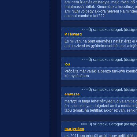
ami nem ízlett és ott hagyta, majd rövid idő m
hatalmassá nőttek. Kimentünk a kocsihoz, 
ami NEM volt egy akkora helyen! Na mindegy
alkohol-combó miatt???
>>> Új szintetikus drogok (design
P. Howard
És mi van, ha pont ellentétes hatást érsz el
a pici szived és gyötrelmesebbé teszi a lejö
>>> Új szintetikus drogok (design
lou
Próbálta már valaki a benzo fury-jwh kombót
könnyítésében.
>>> Új szintetikus drogok (design
enwazze
marty@ ki tudja lehet tényleg tud valamit a 
én is tudok olyan dolgokról amit a média telj
tabu témák. ha betiltják akkor ez van, senk
>>> Új szintetikus drogok (design
martyrdom
aki 2011ben értesült arról, hogy betiltották a 