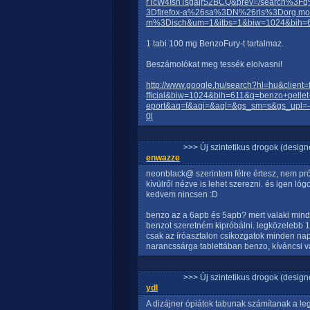
rTcW4IsnTsgajr52BCQ&prev=/search%3
3Dfirefox-a%26sa%3DN%26rls%3Dorg.moz
m%3Disch&um=1&itbs=1&biw=1024&bih=
1 tabi 100 mg BenzoFury-t tartalmaz.
Beszámolókat meg tessék elolvasni!
http://www.google.hu/search?hl=hu&clien
fficial&biw=1024&bih=611&q=benzo+pell
eport&aq=f&aqi=&aql=&gs_sm=s&gs_upl=-1
0l
>>> Új szintetikus drogok (design
enwazze
neonblack@ szerintem félre értesz, nem prób
kívülről nézve is lehet szerezni. és igen l
kedvem nincsen :D
benzo az a 6apb és 5apb? mert valaki minde
benzot szeretném kipróbálni. legközelebb 18
csak az íróasztalon csíkozgatok minden nap 
narancssárga tablettában benzo, kíváncsi va
>>> Új szintetikus drogok (design
ydl
A dizájner ópiátok tabunak számítanak a le