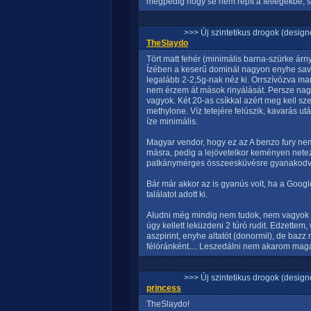
mégpedig hogy se nem repít a fellegekbe, s
>>> Új szintetikus drogok (design
TheSlaydo
Tört matt fehér (minimális barna-szürke árny
Ízében a keserű dominál nagyon enyhe sav
legalább 2-2,5g-nak néz ki. Orrszívózva mar
nem érzem át mások rinyálását. Persze nagy
vagyok. Két 20-as csíkkal azért meg kell s
methylone. Víz tetejére felúszik, kavarás ut
íze minimális.
Magyar vendor, hogy ez az A benzo fury ne
másra, pedig a lejövetelkor keményen net
patkánymérges összeesküvésre gyanakodv
Bár már akkor az is gyanús volt, ha a Google
találatot adott ki.
Aludni még mindig nem tudok, nem vagyok 
úgy kellett leküzdeni 2 túró rudit. Edzettem,
aszpirint, enyhe altatót (donormil), de baz
félóránként.... Leszedálni nem akarom maga
>>> Új szintetikus drogok (design
princess
TheSlaydo!