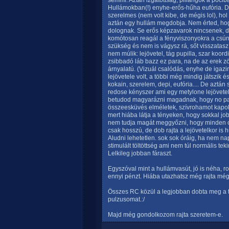
semmi. Aztán izgatottság, pillangók a poci
Hullámokban(!) enyhe-erős-hűha eufória. De
szerelmes (nem volt kibe, de mégis lol), ho
aztán egy hullám megdobja. Nem érted, hog
dolognak. Se erős képzavarok nincsenek, de
komótosan reagál a fényviszonyokra a csú
szükség és nem is vágysz rá, sőt visszataszít
nem múlik: lejövetel, tág pupilla, szar koordi
zsibbadó láb bazz ez para, na de az erek 
árnyalatú. (Vizuál csalódás, enyhe de igazi
lejövetele volt, a többi még mindig játszik 
kokain, szerelem, depi, eufória.... De aztá
redose kényszer ami egy metylone lejövetel
betudod magyarázni magadnak, hogy no para
összeesküvés elméletek, szívrohamot kapok,
mert hiába látja a tényeken, hogy sokkal jo
nem tudja magát meggyőzni, hogy minden ok l
csak hosszú, de dob rajta a lejövetelkor is
Aludni lehetetlen. sok sok óráig, ha nem na
stimulált töltöttség ami nem túl normális te
Lelkileg jobban fáraszt.
Egyszóval mint a hullámvasút, jó is néha, 
ennyi pénzt. Hiába utazhatsz még rajta még
Összes RC közül a legjobban dobta meg a
pulzusomat.:/
Majd még gondolkozom rajta szeretem-e.