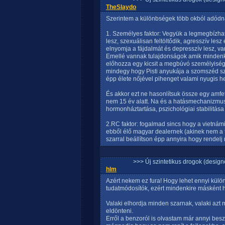
TheSlaydo
Szerintem a különbségek több okból adódn
1. Személyes faktor: Vegyük a legmegbízhat
lesz, szexuálisan feltöltődik, agresszív les
elnyomja a fájdalmát és depresszív lesz, van
Emellé vannak tulajdonságok amik mindenk
előhozza egy kicsit a megbúvó személyiséget,
mindegy hogy Pisti anyukája a szomszéd sz
épp élete nőjével pihenget valami nyugis he
És akkor ezt ne hasonlítsuk össze egy amfeta
nem 15 év alatt. Na és a hatásmechanizmus 
hormonháztartása, pszichológiai stabilitása s
2.RC faktor: fogalmad sincs hogy a vietnámi
ebből élő magyar dealernek (akinek nem a t
szarral beállítson épp annyira hogy rendelj
>>> Új szintetikus drogok (design
hlm
Azért nekem ez fura! Hogy lehet ennyi különb
tudatmódosítók, ezért mindenkire másként h
Valaki elhordja minden szarnak, valaki azt 
eldönteni.
Erről a benzoról is olvastam már annyi bes