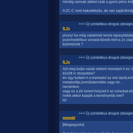
mindig vannak akiket csak a gyors pénz érd
A 2C-C nem kakukktojás, de van saját témája
>>> Új szintetikus drogok (design
fL3x
plussz ha még valakinek lenne tapasztalata 
pszichedelikus vonalat követi mint a 2c cs
különbözik ?
>>> Új szintetikus drogok (design
fL3x
Azt meg tudja valaki nekem mondani h ez -
között rc shopokba?
én úgy tudtam h a tramadol az vmi ópiát,er
metabolitja,bomlásterméke vagy mi...
nemértem.
vagy ez a jól ismert helyzet h az ovisokat 
nekik akkor kapják a keményebb ívet?
lol
>>> Új szintetikus drogok (design
ppnqdd
[Megjegyzés]