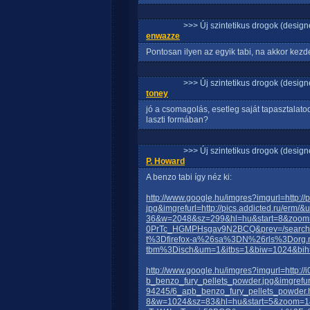
>>> Új szintetikus drogok (design
enwazze
Pontosan ilyen az egyik tabi, na akkor kezde
>>> Új szintetikus drogok (design
toney
jó a csomagolás, esetleg saját tapasztalatod
laszti formában?
>>> Új szintetikus drogok (design
P. Howard
A benzo tabi így néz ki:
http://www.google.hu/imgres?imgurl=http://
jpg&imgrefurl=http://pics.addicted.ru/
36&w=2048&sz=299&hl=hu&start=8&zoom
0PrTc_HGMPHsgav9N2BCQ&prev=/sear
t%3Dfirefox-a%26sa%3DN%26rls%3Dorg.
tbm%3Disch&um=1&itbs=1&biw=1024&bih
http://www.google.hu/imgres?imgurl=http://
b_benzo_fury_pellets_powder.jpg&imgrefurl
94245/6_apb_benzo_fury_pellets_pow
8&w=1024&sz=83&hl=hu&start=5&zoom=1