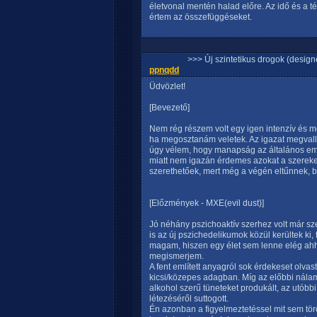
életvonal mentén halad előre. Az idő és a té
értem az összefüggéseket.
>>> Új szintetikus drogok (design
ppnqdd
Üdvözlet!
[Bevezető]
Nem rég részem volt egy igen intenzív és m
ha megosztanám veletek. Az igazat megvallv
úgy vélem, hogy manapság az általános emb
miatt nem igazán érdemes azokat a szereket
szerethetőek, mert még a végén eltűnnek, bet
[Előzmények - MXE(evil dust)]
Jó néhány pszichoaktív szerhez volt már s
is az új pszichedelikumok közül kerültek k
magam, hiszen egy élet sem lenne elég ah
megismerjem.
A fent említett anyagról sok érdekeset olva
kicsi/közepes adagban. Míg az előbbi nála
alkohol szerű tüneteket produkált, az utób
létezéséről suttogott.
Én azonban a figyelmeztetéssel mit sem tör