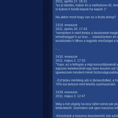
2011. április 27. 16:21
"ez jó kérdés, habár én a methylone ról, 4me
is tudom h tisztát kapok ha kapok :)"
Na akkor most hogy van ez a tiszta dolog?
2318. enwazze
2011. április 26. 17:43
"nemértem h mért fontos a dealereket megkü
lehetőséggel h az lesz..... máskülönben én
kockáztatni h itthon a legjobb minőséget a 
- ...
2416. enwazze
2011. május 2. 17:33
"Yopo, ez a felfogás a régi korosztályoknál
egyszer belekerülnél egy ilyen teszem azt
igyekeznek mindent minél biztonságosabban c
- Ezt teljes mértékig alá is támasztottad, a
70%-ba tartozol mint felelős szerhasználó.
2439. enwazze
2011. május 3. 12:47
Még a hét végéig ha lesz időm leírok pár p
történtekről. Szerintem sok igen hasznos inf
-Köszönjük a hasznos beszámolót, bár azóta