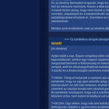
Ez az élmény ébresztett rá igazán, hogy ha a
kell túl messzire mennünk, hiszen a titok ku
A másik fontos dolog, hogy nem hiszek a 
normális, alapállapot és a tudatmódosító sz
tudatállapotokat érhetünk el. Szerintem ez 
standardnak.
Minden amit érzékelünk csak az elménk ját
>>> Új szintetikus drogok (design
ppnqdd
[Az élmény]
Aztán eljött a nap. Éppen rengeteg időm vol
kapcsolatosan, amikor egy nagyon izgalma
megszólalt bennem a fölényesség és lekezel
zengett, amit én elhanyagolhatónak tartotta
A dactól és a kíváncsiságtól vezérelve indul
T+0h0m: 70mg-ot helyezek a nyelvem alá a t
mindenkit, hogy ez egy igen jelentős adag, 
toleranciám!!. Az ízét már ismerem, enyhén 
szeretné az utazást annak nem okozhat gon
Itt szeretném leszögezni, hogy ezt a szert
felszívni orrba, nem tudom ki találta ki ezt
T+0h10m: Úgy vélem, hogy már ami tudott úgy
feldolgozás céljából a gyomromba továbbít