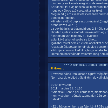
mindannyian.A minta elég kicsi de azért me
Körülbelül fél évig használtak mefedront mo
hogy egy életre szétcseszték a testüket.
Még mindig erős késztetést éreznek bulikb
egesek gondolják.
-Hirtelen előtörő depresszios érzések(öngyi
probálkozott vele....)
ez egy hétig is tarthat majd egy 2 3 hétig 
Hirtelen ájulások előfordulnak-mint kb egy 
állapotban van mint egy 80 évesnek.
adigi kávé alkohol szóba se jöhet....
Igazából mivel nem én éltem át ezeket el 
rosszabb állapotban lehetnek.Meg persze ha
eltitkolja az orvosok előtt is, hogy valaha ha
Remélem használható valamire meg nem let
>>> Új szintetikus drogok (design
P. Howard
Enwazze nálad ironikusabb figurát még él
Nem akarok feletted pálcát törni de valljuk 
1940. enwazze
2011. március 28. 01:16
"Sziasztok! Lenne pár kérdésem, mostanába
mennyiségben, péntek-szombaton 22g volt 3 
hatást."
- 22 g három emberre az fejenként 7,33g 