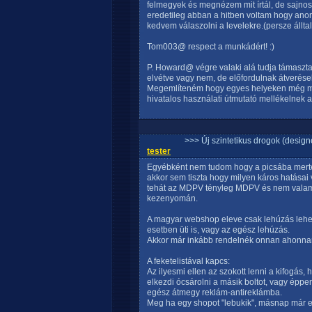
felmegyek és megnézem mit írtál, de sajnos 
eredetileg abban a hitben voltam hogy anon
kedvem válaszolni a levelekre.(persze állt
Tom003@ respect a munkádért! :)
P. Howard@ végre valaki alá tudja támasztan
elvétve vagy nem, de előfordulnak átverések
Megemlíteném hogy egyes helyeken még minő
hivatalos használati útmutató mellékelnek 
>>> Új szintetikus drogok (design
tester
Egyébként nem tudom hogy a picsába mertek 
akkor sem tiszta hogy milyen káros hatásai
tehát az MDPV tényleg MDPV és nem valami 
kezenyomán.
A magyar webshop eleve csak lehúzás lehet,
esetben üti is, vagy az egész lehúzás.
Akkor már inkább rendelnék onnan ahonnan 
A feketelistával kapcs:
Az ilyesmi ellen az szokott lenni a kifogás
elkezdi ócsárolni a másik boltot, vagy éppen
egész átmegy reklám-antireklámba.
Meg ha egy shopot "lebukik", másnap már e