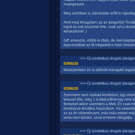
mixelgessek...
Még szólóban is, kipróbálás előtt is napoki
Amit meg kihagytam, az az adagolás! Továb
hajrá és sok köszönet érte, csak ezt a részl
kérdezésnél :)
(off: enwazze, előbb is írtam, de nem kapta
kapcsolatban az itt megadott e-mail címedre,
>>> Új szintetikus drogok (design
enwazze
Máskülönben én is eltűnök holnaptól legalá
>>> Új szintetikus drogok (design
enwazze
Szerintem nem szabad kombózni, úgy elvesz
kileszel tőle, még 1 is kikészíthet egy nem t
flesseket akkor szerintem a Meti. Én csak m
bombázva felváltva használom. Ha valamiko
ez az én véleményem, más-más ember mást 
soha nem tolnám, szval embere válogatja.
>>> Új szintetikus drogok (design