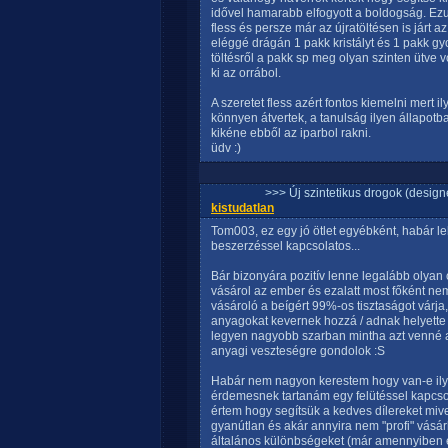
idővel hamarabb elfogyott a boldogság. Ezut
fless és persze már az újratöltésen is járt az
eléggé drágán 1 pakk kristályt és 1 pakk gyo
töltésről a pakk sp meg olyan szinten ütve v
ki az orrábol.
A szeretet fless azért fontos kiemelni mert
könnyen átvertek, a tanulság ilyen állapotb
kikéne ebből az iparbol rakni.
üdv :)
>>> Új szintetikus drogok (design
kistudatlan
Tom003, ez egy jó ötlet egyébként, habár leh
beszerzéssel kapcsolatos...
Bár bizonyára pozitív lenne legalább olyan
vásárol az ember és ezalatt most főként ne
vásároló a beígért 99%-os tisztaságot várj
anyagokat kevernek hozzá / adnak helyette 
legyen nagyobb szarban mintha azt venné am
anyagi veszteségre gondolok :S
Habár nem nagyon kerestem hogy van-e ilyen
érdemesnek tartanám egy felütéssel kapcsola
értem hogy segítsük a kedves dílereket miv
gyanútlan és akár annyira nem "profi" vásárlók
általános különbségeket (már amennyiben 