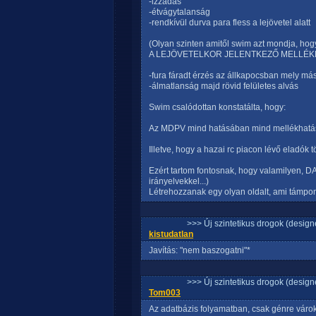
-izzadás
-étvágytalanság
-rendkívül durva para fless a lejövetel alatt
(Olyan szinten amitől swim azt mondja
A LEJÖVETELKOR JELENTKEZŐ MELLÉK
-fura fáradt érzés az állkapocsban mely m
-álmatlanság majd rövid felületes alvás
Swim csalódottan konstatálta, hogy:
Az MDPV mind hatásában mind mellékhatás
Illetve, hogy a hazai rc piacon lévő eladók 
Ezért tartom fontosnak, hogy valamilyen, DA
irányelvekkel...)
Létrehozzanak egy olyan oldalt, ami támpon
>>> Új szintetikus drogok (design
kistudatlan
Javítás: "nem baszogatni"*
>>> Új szintetikus drogok (design
Tom003
Az adatbázis folyamatban, csak génre várok