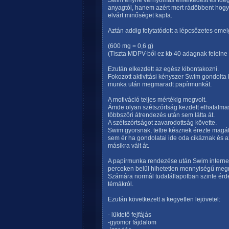
Swim enyhe vérnyomás emelkedést és ideges
anyagtól, hanem azért mert rádöbbent hogy 
elvárt minőséget kapta.
Aztán addig folytatódott a lépcsőzetes eme
(600 mg = 0,6 g)
(Tiszta MDPV-ből ez kb 40 adagnak felelne m
Ezután elkezdett az egész kibontakozni.
Fokozott aktivitási kényszer Swim gondolta 
munka után megmaradt papírmunkát.
A motiváció teljes mértékig megvolt.
Ámde olyan szétszórtság kezdett elhatalma
többszöri átrendezés után sem látta át.
A szétszórtságot zavarodottság követte.
Swim gyorsnak, tettre késznek érezte magá
sem ér ha gondolatai ide oda cikáznak és az
másikra vált át.
A papírmunka rendezése után Swim internete
perceken belül hihetetlen mennyiségű megny
Számára normál tudatállapotban szinte érd
témákról.
Ezután következett a kegyetlen lejövetel:
- lüktető fejfájás
-gyomor fájdalom