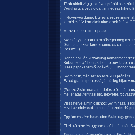
Több oldalt végig is nézett próbálta kiszűrni
Végül is talált egy oldalt ami egész hihető [( i
...Növényes duma, kitérés a set settingre, 
termékek" "A termékek nincsenek felütve!" "
Mdpv 10. 000. Huf + posta
Swim úgy gondolta a minőséget meg kell fiz
Gondolta biztos korrekt cumó és cutting olá
(persze...)
Rendelés után viszonylag hamar megérkeze
Buborékos a4 boríték, benne egy félbe hajto
Híres paprika termő vidékről, L.I. monogra
Swim örült, még aznap este ki is próbálta.
Ezred gramm pontosságú mérleg híján vonal
(Persze Swim már a rendelés előtt utánanéz
melléhatás, felfutási idő, lejövetel, fogyas
Visszatérve a minicsíkhoz: Swim nazális fog
Mivel az elolvasott ismertetők szerint 40 pe
Egy óra és zéró hatás után Swim úgy gondolt
Eltelt 40 perc és ugyancsak 0 hatás után S