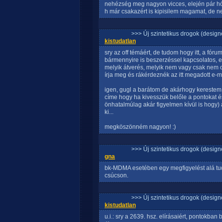
nehézség meg nagyon vicces, elején pár hón
h már csakazért is kipisilem magamat, de 
>>> Új szintetikus drogok (design
kistudatlan
sry az off témáért, de tudom hogy itt, a fór
bármennyire is beszerzéssel kapcsolatos, ezé
melyik átverés, melyik nem vagy csak nem 
írja meg és rákérdeznék az itt megadott e-m
igen, gugl a barátom de akárhogy kerestem 
címe hogy ha kivesszük belőle a pontokat é
önhatalmúlag akár figyelmen kívül is hogy) a
ki...
megköszönném nagyon! :)
>>> Új szintetikus drogok (design
gna
bk-MDMA esetében egy megfigyelést alá tud
csúcson.
>>> Új szintetikus drogok (design
kistudatlan
u.i.: sry a 2639. hsz. elírásaiért, pontokba