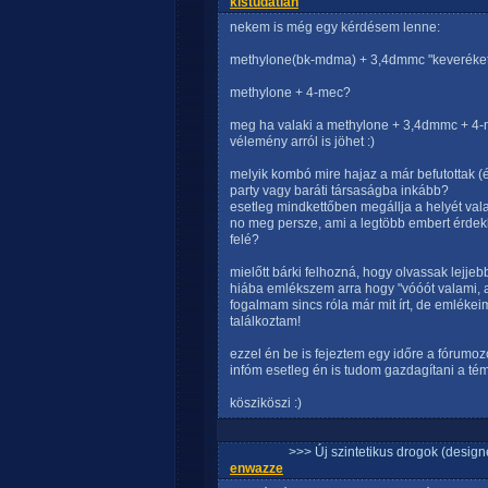
kistudatlan
nekem is még egy kérdésem lenne:
methylone(bk-mdma) + 3,4dmmc "keveréket"
methylone + 4-mec?
meg ha valaki a methylone + 3,4dmmc + 4-me
vélemény arról is jöhet :)
melyik kombó mire hajaz a már befutottak (é
party vagy baráti társaságba inkább?
esetleg mindkettőben megállja a helyét val
no meg persze, ami a legtöbb embert érdekli
felé?
mielőtt bárki felhozná, hogy olvassak lejje
hiába emlékszem arra hogy "vóóót valami, a
fogalmam sincs róla már mit írt, de emlék
találkoztam!
ezzel én be is fejeztem egy időre a fórumo
infóm esetleg én is tudom gazdagítani a t
kösziköszi :)
>>> Új szintetikus drogok (design
enwazze