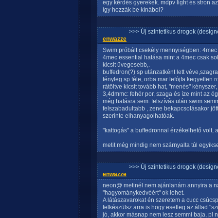
egy kérdés gyerekek. mdpv light és stron az
így hozzák be kínábol?
>>> Új szintetikus drogok (design
enwazze
Swim próbált csekély mennyiségben: 4mec es
4mec essential hatása mint a 4mec csak sok
kicsit üvegesebb,.
buffedron(?) sp utánzatként lett véve,szagra
tényleg sp féle, orba mar lefójfa kegyetlen 
rátöltve kicsit tovább hat, "menés" kénysze
3,4dmmc: fehér por, szaga és íze mint az ég
még hatásra sem. felszívás után swim semmi
felszabadultabb , zene bekapcsolásakor jött
szerinte elhanyagolhatóak.
"kattogás" a buffedronnal érzékelhető volt,
metit még mindig nem szárnyalta túl egyiks
>>> Új szintetikus drogok (design
enwazze
neon@ metinél nem ajánlanám annyira a naz
"hagyománykedvéért" ok lehet.
A látászavarokat én szeretem a cucc csúcsp
felkészülsz arra is hogy esetleg az állad "
jó, akkor másnap nem lesz semmi baja, pl n