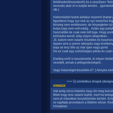
felütéseknél/szereknél) és a veszélyes "fe
nevezik) akár el is tudják kerülni... (gondolok
stb.)
Hallomásból tudok például olyanról (habár
figyeltem) hogy xyz-nek az xyz ismerőse fogy
tényleg nem emlékszem, de lényegtelen is) 
kutya baja nem volt eddig... Aztán egy party
használták de csak neki lett baja. Hogy pon
kórházba került, elég súlyos állapotban...
Jó, tudom nem valami részletes és hasznos 
éppen arra a szerre allergiás vagy érzéken
baja se lesz tőle az már igen nagy gond.
De ez csak egy szélsőséges példa és csak eg
Esetleg erről is beszámolók, ki milyen felüt
vezetett, annak a jellegzetességeit...
Vagy hülyeséget beszélek-é? :) Annyira ne
>>> Új szintetikus drogok (design
enwazze
Hát amíg nincs linkelés meg cím meg kulcs
félek hogy lesz valami balhé, mert ha bele
nem jó másokkal összetűzésbe kerülni. Erre
ez egyfajta provokáció a többire nézve. Kí
hónapban.