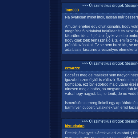
>>> Új szintetikus drogok (design
Tom003
Na óvatosan miket írtok, lassan már beszerz
Amúgy lehetne egy olyat csinálni, hogy vo
megbízható oldalakat beküldené és azok az
kikerülne ide a fejlécbe. Így kevesebb emb
hogy csak több felhasználó által említett n
próbálkozásokat. Ez se nem buzdítás, se n
adatbázis, kiszűrné a veszélyes elemeket a 
>>> Új szintetikus drogok (design
enwazze
Bocsáss meg de maileket nem nagyon nézem
igazábol személytől is változó. Szerintem 
bombába, ezt így ledobod majd utána érzés
nincsen meg a hatás, ha megvan ne dob le 
valsz hogy nagyob baj történik, de ne vedd
Ismerősöm nemrég linkelt egy apróhirdetést 
bármilyen cuccért, valakinek van erről tapa
>>> Új szintetikus drogok (design
kistudatlan
Értelek, és egyet is értek veled valahol :) 
magam viszont nem vagyok olyan bátor (va