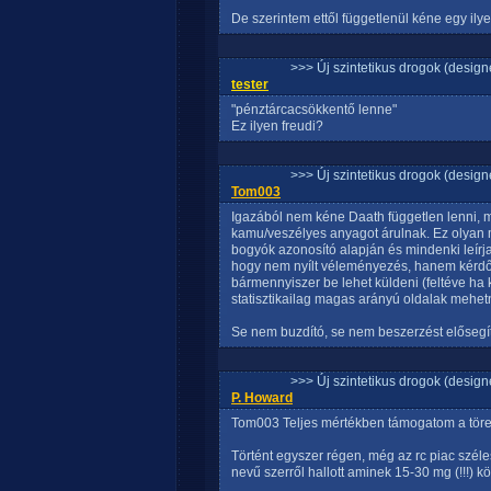
De szerintem ettől függetlenül kéne egy ilye
>>> Új szintetikus drogok (design
tester
"pénztárcacsökkentő lenne"
Ez ilyen freudi?
>>> Új szintetikus drogok (design
Tom003
Igazából nem kéne Daath független lenni, m
kamu/veszélyes anyagot árulnak. Ez olyan m
bogyók azonosító alapján és mindenki leírja
hogy nem nyílt véleményezés, hanem kérdő
bármennyiszer be lehet küldeni (feltéve ha
statisztikailag magas arányú oldalak mehet
Se nem buzdító, se nem beszerzést elősegí
>>> Új szintetikus drogok (design
P. Howard
Tom003 Teljes mértékben támogatom a töre
Történt egyszer régen, még az rc piac szél
nevű szerről hallott aminek 15-30 mg (!!!) k