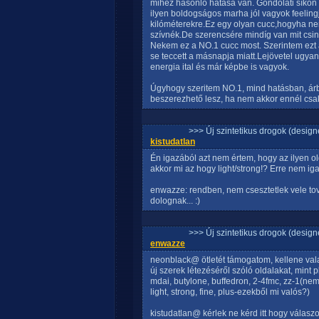
mihez hasonló hatása van. Gondolati síko
ilyen boldogságos marha jól vagyok feeling
kilóméterekre.Ez egy olyan cucc,hogyha ne
szívnék.De szerencsére mindíg van mit csi
Nekem ez a NO.1 cucc most. Szerintem ezt
se teccett a másnapja miatt.Lejövetel ugya
energia ital és már képbe is vagyok.
Úgyhogy szeritem NO.1, mind hatásban, ár
beszerezhető lesz, ha nem akkor ennél csak
>>> Új szintetikus drogok (design
kistudatlan
Én igazából azt nem értem, hogy az ilyen ol
akkor mi az hogy light/strong!? Erre nem ig
enwazze: rendben, nem csesztetlek vele tov
dolognak... :)
>>> Új szintetikus drogok (design
enwazze
neonblack@ ötletét támogatom, kellene vala
új szerek létezéséről szóló oldalakat, mint pl
mdai, butylone, buffedron, 2-4fmc, zz-1(ne
light, strong, fine, plus-ezekből mi valós?)
kistudatlan@ kérlek ne kérd itt hogy válasz