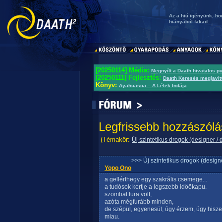
Az a hiú igényünk, h
hiányából fakad.
[20250114] Média:
Megnyílt a Daath hivatalos p
[20250111] Fejlesztés:
Daath Keresés megjavít
Könyv:
Ayahuasca – A Lélek Indája
Legfrissebb hozzászólá
(Témakör:
Új szintetikus drogok (designer / 
>>> Új szintetikus drogok (design
Yopo Ono
a gellérthegy egy szakrális csemege...
a tudósok kertje a legszebb idöökapu.
szombat fura volt,
azóta mégfurább minden,
de szépül, egyenesül, úgy érzem, úgy hiszem
miau.