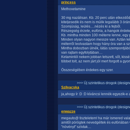
princess
Methoxetamine
30 mg nazálisan. Kb. 20 perc után elkezdőd
kiteljesedik és nem is múlik legalább 3 órán
Szomjúság, leülés.....nézés ki a fejből.
Részegség érzete, eufória, a hangok érdek
Kb. mintha minden 100 méterre lenne, egy p
Minden olyan nagyon messze van. Aztán kés
méterről leolvastam hogy hány óra van a szom
Mintha dobozban ülnék, látás szempontjából.
van rajtam egyfolytában....
Ketamintól nekem jobban tetszett, sőt, kissé 
többet tolt, az nem járt jól mert forgott a gyom
Összeségében érdekes egy szer.
>>> Új szintetikus drogok (design
Szilvacska
ja,ahogy ír :D :D kíváncsi lennék egyezik-
>>> Új szintetikus drogok (design
enwazze
megauto@ tiszteletem! ha már ismered valam
amitől pörögtek nevedgéltek és eufóriában
"növényt" szívtak....