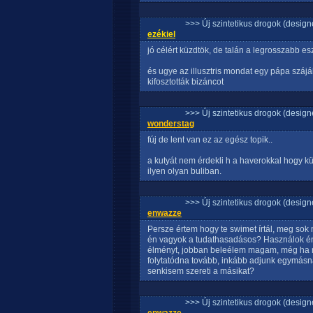
>>> Új szintetikus drogok (design
ezékiel
jó célért küzdtök, de talán a legrosszabb e
és ugye az illusztris mondat egy pápa száj
kifosztották bizáncot
>>> Új szintetikus drogok (design
wonderstag
fúj de lent van ez az egész topik..
a kutyát nem érdekli h a haverokkal hogy kü
ilyen olyan buliban.
>>> Új szintetikus drogok (design
enwazze
Persze értem hogy te swimet írtál, meg sok m
én vagyok a tudathasadásos? Használok én
élményt, jobban beleélem magam, még ha n
folytatódna tovább, inkább adjunk egymásnak
senkisem szereti a másikat?
>>> Új szintetikus drogok (design