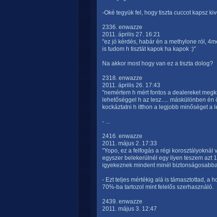
-Oké tegyük fel, hogy tiszta cuccot kapsz kiv
2336. enwazze
2011. április 27. 16:21
"ez jó kérdés, habár én a methylone ról, 4me
is tudom h tisztát kapok ha kapok :)"
Na akkor most hogy van ez a tiszta dolog?
2318. enwazze
2011. április 26. 17:43
"nemértem h mért fontos a dealereket megkü
lehetőséggel h az lesz..... máskülönben én
kockáztatni h itthon a legjobb minőséget a 
- ...
2416. enwazze
2011. május 2. 17:33
"Yopo, ez a felfogás a régi korosztályoknál
egyszer belekerülnél egy ilyen teszem azt
igyekeznek mindent minél biztonságosabban c
- Ezt teljes mértékig alá is támasztottad, a
70%-ba tartozol mint felelős szerhasználó.
2439. enwazze
2011. május 3. 12:47