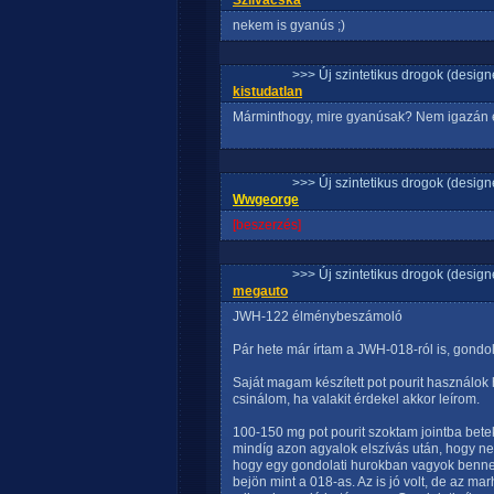
Szilvacska
nekem is gyanús ;)
>>> Új szintetikus drogok (design
kistudatlan
Márminthogy, mire gyanúsak? Nem igazán 
>>> Új szintetikus drogok (design
Wwgeorge
[beszerzés]
>>> Új szintetikus drogok (design
megauto
JWH-122 élménybeszámoló
Pár hete már írtam a JWH-018-ról is, gondol
Saját magam készített pot pourit használok 
csinálom, ha valakit érdekel akkor leírom.
100-150 mg pot pourit szoktam jointba betek
mindíg azon agyalok elszívás után, hogy ne
hogy egy gondolati hurokban vagyok benne
bejön mint a 018-as. Az is jó volt, de az m