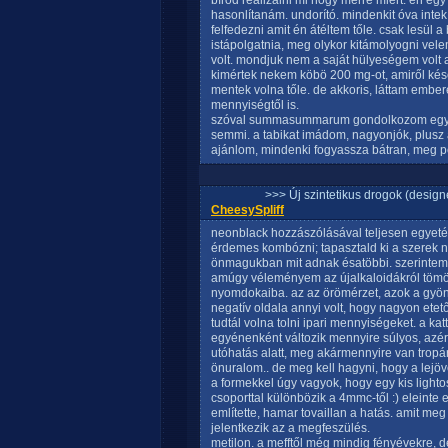
bírod realizálni mi hogy merre miért. én eg
hasonlítanám. undorító. mindenkit óva inte
felfedezni amit én átéltem tőle. csak lesül a
istápolgatnia, meg olykor kitámolyogni vele
volt. mondjuk nem a saját hülyeségem volt a
kimértek nekem köbö 200 mg-ot, amiről kés
mentek volna tőle. de akkoris, láttam embe
mennyiségtől is.
szóval summasummarum gondolkozom egy 
semmi. a tabikat imádom, nagyonjók, plusz 
ajánlom, mindenki fogyassza bátran, meg p
>>> Új szintetikus drogok (design
CheesySpliff
neonblack hozzászólásával teljesen egyeté
érdemes kombózni; tapasztald ki a szerek ny
önmagukban mit adnak ésatöbbi. szerintem í
amúgy véleményem az újalkaloidákról tömö
nyomdokaiba. az az örömérzet, azok a gyön
negatív oldala annyi volt, hogy nagyon etetős
tudtál volna tolni ipari mennyiségeket. a 
egyénenként változik mennyire súlyos, azér
utóhatás alatt, meg akármennyire van tropár
önuralom.. de meg kell hagyni, hogy a lejö
a formekkel úgy vagyok, hogy egy kis lightos
csoporttal különbözik a 4mmc-től :) eleinte
említette, hamar tovaillan a hatás. amit m
jelentkezik az a megfeszülés.
metilon. a mefftől még mindig fényévekre, 