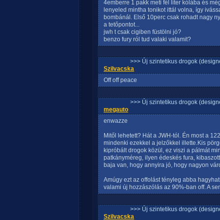
4emberre 1 pakk meti fél liter kólába és mé
lenyeled mintha tonikot ittál volna, így ivá
bombánál. Első 10perc csak rohadt nagy ny
a tetőpontot...
jwh t csak cigiben füstölni jó?
benzo fury ról tud valaki valamit?
>>> Új szintetikus drogok (design
Szilvacska
Off off peace
>>> Új szintetikus drogok (design
megauto
enwazze
Mitől lehetett? Hát a JWH-tól. Én most a 12
mindenki ezekkel a jelzőkkel illette.Kis pö
kipróbált drogok közül, ez viszi a pálmát m
patkányméreg, ilyen édeskés fura, kibaszott
baja van, hogy annyira jó, hogy nagyon vá
Amúgy ezt az offolást tényleg abba hagyhat
valami új hozzászólás az 90%-ban off. A se
>>> Új szintetikus drogok (design
Szilvacska