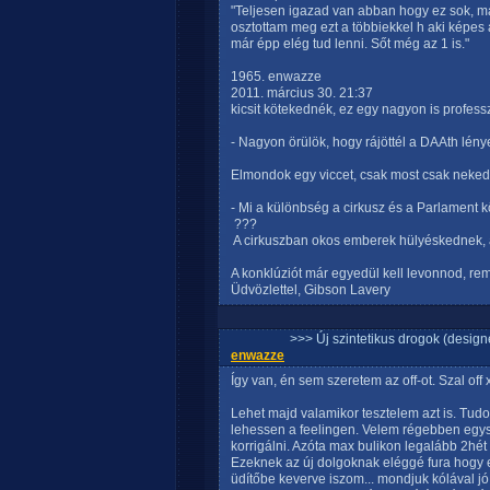
"Teljesen igazad van abban hogy ez sok, má
osztottam meg ezt a többiekkel h aki képes a
már épp elég tud lenni. Sőt még az 1 is."
1965. enwazze
2011. március 30. 21:37
kicsit kötekednék, ez egy nagyon is professzi
- Nagyon örülök, hogy rájöttél a DAAth lény
Elmondok egy viccet, csak most csak neked
- Mi a különbség a cirkusz és a Parlament k
 ???
 A cirkuszban okos emberek hülyéskednek
A konklúziót már egyedül kell levonnod, rem
Üdvözlettel, Gibson Lavery
>>> Új szintetikus drogok (design
enwazze
Így van, én sem szeretem az off-ot. Szal off
Lehet majd valamikor tesztelem azt is. Tud
lehessen a feelingen. Velem régebben egysze
korrigálni. Azóta max bulikon legalább 2hé
Ezeknek az új dolgoknak eléggé fura hogy e
üdítőbe keverve iszom... mondjuk kólával jó fő