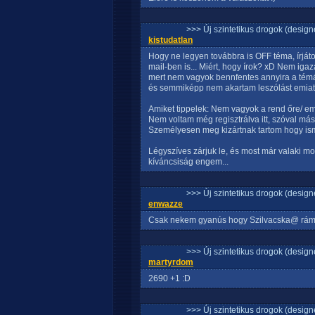
>>> Új szintetikus drogok (design
kistudatlan
Hogy ne legyen továbbra is OFF téma, írját
mail-ben is... Miért, hogy írok? xD Nem igaz
mert nem vagyok bennfentes annyira a témá
és semmiképp nem akartam leszólást emiatt
Amiket tippelek: Nem vagyok a rend őre/ e
Nem voltam még regisztrálva itt, szóval má
Személyesen meg kizártnak tartom hogy ism
Légyszíves zárjuk le, és most már valaki mo
kíváncsiság engem...
>>> Új szintetikus drogok (design
enwazze
Csak nekem gyanús hogy Szilvacska@ rám 
>>> Új szintetikus drogok (design
martyrdom
2690 +1 :D
>>> Új szintetikus drogok (design