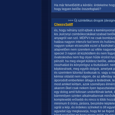
Ha már felvetődött a kérdés: érdekelne ho
hogy legyen belőle összefoglaló?
>>> Új szintetikus drogok (design
CheesySpliff
és, hogy néhány szót ejtsek a keményvona
kis ,kulcsnyi csimbókocskákat szabad belőle,
anyagról van szó. MDPV-t ne csak bombázd
hatása nagyon intenzív tud lenni és hullám
nagyon sokan elcseszték ezzel a flashüket 
alapvetően nem szeretem az eféle nagyond
speciel 3 napon át küzködtem és nem fogyott
óvatoskodva nem fog olyan hűde érzést nyú
pénzét. ha meg eleget küldesz belőle, akko
összhatást és könyörögsz a tisztulásért. ne
képkiesések, meg egyéb dolgok, amelyek po
és szerintem túlontul toxikusak is. vagy a 
kémiai oldalát nem vágom, de az afterday so
áporodott embertelen állaga a testednek. le
most amiket leírtam, azok személyes élménye
akarom őket csak nekem ilyen tapasztalatai
egy dolog amit fullosan undorítónak tartok
bármmilyen szinten alkalmatlannak minősíte
komplexebb erősebb és nincs is több hozzáf
minimum 6 órára, járásra, beszédre képtelen
ugrál a kép, és érdekes színeket is ölt egya
agyadat úgy megkavarja, hogy fel se fogod mi