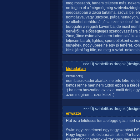
meg rosszabb, hanem teljesen más. nekem o
ne fogjon el a 'mégmégmég szétvetazidegb
megcsappan a zacsi tartalma. szóval be lehe
bombázva, vagy üdcsibe. piába nenagyon, m
az alkohol dehidratál, és a szer se kissé. k
burogatni a reggeli kávémba, de mást nem buj
helyéről. felelősségteljes szerfogyasztásra
2fmc, 3fmc éstársaival nem tudom találkozott
teljesen baráti, lightos, spuripótlóként szer
higyjétek, hogy überelne egy jó fehéret. k
kicsit járni fog tőle, na meg a szád. nekem 
>>> Új szintetikus drogok (design
kistudatlan
enwazzeg
nem baszokadni akarlak, ne érts félre, de lé
fontos lenne mert nem tudok ebben a kérdés
:) ha nem használod azt az e-mailt dobj egy
azon megírom... ezer köszi :)
>>> Új szintetikus drogok (design
enwazze
Hát ez a felütéses téma eléggé gáz, mert sa
Swim egyszer elment egy nagyszabású DS és 
Hogy legyen neki és barátainak is. Pár have
és valahogy haverrok kérték hogy segítse ki