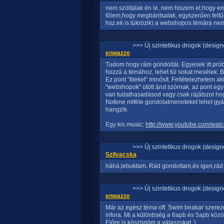
nem szóltalak én le, nem hiszem el,hogy en
tőlem,hogy megbántsalak, egyszerűen feltűn
hsz.ek is tükrözik).a webshopos témára nem
>>> Új szintetikus drogok (design
enwazze
Tudom hogy rám gondoltál. Egyesek itt prób
hozzá a témához, lehet túl sokat mesélek. 
Ez pont "titeket" minősít. Feltételezhetem a
"webshopok" ütött árut szórnak, az pont egy
van tudathasadásod vagy csak rájátszol hog
Nofene miféle gondolatmeneteket lehet gyá
hangzik.
Egy kis music:
http://www.youtube.com/wa
>>> Új szintetikus drogok (design
Szilvacska
háhá,lebuktam. Rád gondoltam,és igen,rád i
>>> Új szintetikus drogok (design
enwazze
Már az egész téma off. Swim beakar szerezn
infora. Mi a különbség a 6apb és 5apb közö
Előre is köszönöm a válaszokat :)