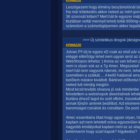
enwazze
Leszögezem hogy élmény beszámolónál bárk
Ha már kötekedés akkor neked az mért gond
36 szorosát toltam? Mert hát te egyszer mdpv
tisztában voltál mennyit lehet) toltál 600mg-o
számolom a számológépemen akkor legalább
>>> Új szintetikus drogok (design
enwazze
Jolvan P!! ülj le egyes xD csak az első pár 
eléggé eltérő(így lehet nem ugyan arrol az 
WebShopos lehetsz :) Ironia az van bőven p
nem is olyan sok az a 7g 4mec. Megszalad
mert hát nem vagyunk istenek, mi nem, lehe
szemében a szálkát..... A kellő hatásnál ar
belőlem máskor kiváltott. Bárkivel előfordu
neked tuti mindig megjön.
Most kicsit tovább olvasva jó sok mindenbe
felvetettem a webshopok átverésének lehető
tisztára éhező tagot és szét offolni, össz
annak tűnjön aminek beállítod. Azt elism
baromságot csinálok és csináltam. De pont 
4mec essentialra írtad hogy ugyan olyan, hát
kaptam azt nem lehetett volna egyszerűen k
nagyobb kristályokat kaptam mint az az alap 
belémverni hogy szart kapok? Irígykedsz?