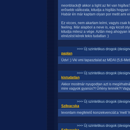
neonblack@ akkor a light az fel van higítva
erősebb változata, kitudja a higítás hogyan sz
Habár én már kaptam olyan por metit ami eőse
Ez vicces, nem akartam leírni, vagyis csak
feeling. Már alapbol a neve is, egy kicsit o
kitudja milesz a vége. Aztán meg ahogyan ír
elnézést kérek tekis tudatlan :)
>>> Új szintetikus drogok (design
paplan
Üdv! :) Vki vmi tapasztalat az MDAI (5,6-M
>>> Új szintetikus drogok (design
kistudatlan
Akkor mostmár nyugodtan azt is megírhatná
mire vagyok gyanús?! Űrlény lennék?! Vagy 
>>> Új szintetikus drogok (design
Szilvacska
levontam megfelelő konzekvenciát:a 'meti'
>>> Új szintetikus drogok (design