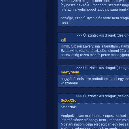
A kertészetre meg mit nem értettél? mivel n
így beszélnek róla... mondom, szeretsz nagyo
h félsz h a webshopod látogatotsága romlik?
off vége, ezentúl ilyen efóesekre nem reag
nézem).
>>> Új szintetikus drogok (design
ydl
Hmm, Gibson Lavery, ma is tanultam valami ú
Ez a swimezős, kertészkedős, elment 22g a
os tisztaság (ezen már tíz perce mosolygok) 
>>> Új szintetikus drogok (design
martyrdom
nagyjából énis erre próbáltam utalni egysze
köszönöm!
>>> Új szintetikus drogok (design
SoXXXSo
Sziasztok!
Végigolvastam majdnem az egész topicot, el
információhoz máshogy nem juthattam voln
Mostani írásom célja elsősorban egy beszá
A környezetemben elég sokan rendszeresen