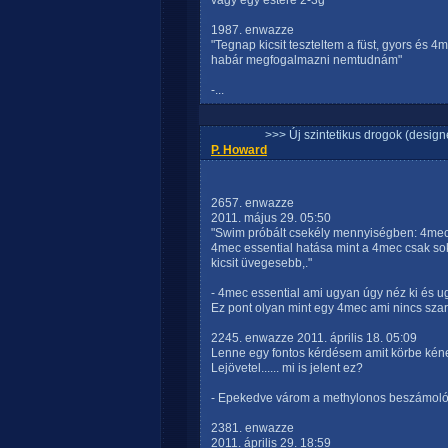
vagy egy estére 2-3g
1987. enwazze
"Tegnap kicsit teszteltem a füst, gyors és 4
habár megfogalmazni nemtudnám"
-...
>>> Új szintetikus drogok (design
P. Howard
2657. enwazze
2011. május 29. 05:50
"Swim próbált csekély mennyiségben: 4mec e
4mec essential hatása mint a 4mec csak sok
kicsit üvegesebb,."
- 4mec essential ami ugyan úgy néz ki és ug
Ez pont olyan mint egy 4mec ami nincs szar
2245. enwazze 2011. április 18. 05:09
Lenne egy fontos kérdésem amit körbe kéne
Lejövetel...... mi is jelent ez?
- Epekedve várom a methylonos beszámolót.
2381. enwazze
2011. április 29. 18:59