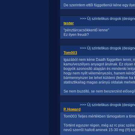
De szerintem ettől függetlenül kéne egy ilye
>>> Új szintetikus drogok (design
tester
"pénztárcacsökkentő lenne"
Ez ilyen freudi?
>>> Új szintetikus drogok (design
Tom003
Igazából nem kéne Daath független lenni, m
kamu/veszélyes anyagot árulnak. Ez olyan m
bogyók azonosító alapján és mindenki leírja
hogy nem nyílt véleményezés, hanem kérdő
bármennyiszer be lehet küldeni (feltéve ha
statisztikailag magas arányú oldalak mehet
Se nem buzdító, se nem beszerzést elősegí
>>> Új szintetikus drogok (design
P. Howard
Tom003 Teljes mértékben támogatom a töre
Történt egyszer régen, még az rc piac szél
nevű szerről hallott aminek 15-30 mg (!!!) k