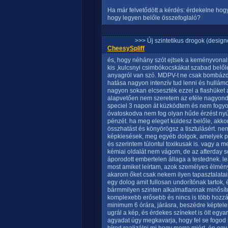
Ha már felvetődött a kérdés: érdekelne ho
hogy legyen belőle összefoglaló?
>>> Új szintetikus drogok (design
CheesySpliff
és, hogy néhány szót ejtsek a keményvona
kis ,kulcsnyi csimbókocskákat szabad belőle,
anyagról van szó. MDPV-t ne csak bombázd
hatása nagyon intenzív tud lenni és hullám
nagyon sokan elcseszték ezzel a flashüket 
alapvetően nem szeretem az eféle nagyond
speciel 3 napon át küzködtem és nem fogyott
óvatoskodva nem fog olyan hűde érzést nyú
pénzét. ha meg eleget küldesz belőle, akko
összhatást és könyörögsz a tisztulásért. ne
képkiesések, meg egyéb dolgok, amelyek po
és szerintem túlontul toxikusak is. vagy a 
kémiai oldalát nem vágom, de az afterday so
áporodott embertelen állaga a testednek. le
most amiket leírtam, azok személyes élménye
akarom őket csak nekem ilyen tapasztalatai
egy dolog amit fullosan undorítónak tartok
bármmilyen szinten alkalmatlannak minősíte
komplexebb erősebb és nincs is több hozzáf
minimum 6 órára, járásra, beszédre képtelen
ugrál a kép, és érdekes színeket is ölt egya
agyadat úgy megkavarja, hogy fel se fogod mi