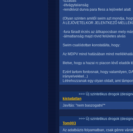
-izzadás
-étvágytalanság
-rendkívül durva para fless a lejövetel alatt
(Olyan szinten amitől swim azt mondja
A LEJÖVETELKOR JELENTKEZŐ MELLÉK
-fura fáradt érzés az állkapocsban mely m
-álmatlanság majd rövid felületes alvás
Swim csalódottan konstatálta, hogy:
Az MDPV mind hatásában mind mellékhatás
Illetve, hogy a hazai rc piacon lévő eladók 
Ezért tartom fontosnak, hogy valamilyen, DA
irányelvekkel...)
Létrehozzanak egy olyan oldalt, ami támpon
>>> Új szintetikus drogok (design
kistudatlan
Javítás: "nem baszogatni"*
>>> Új szintetikus drogok (design
Tom003
Az adatbázis folyamatban, csak génre várok