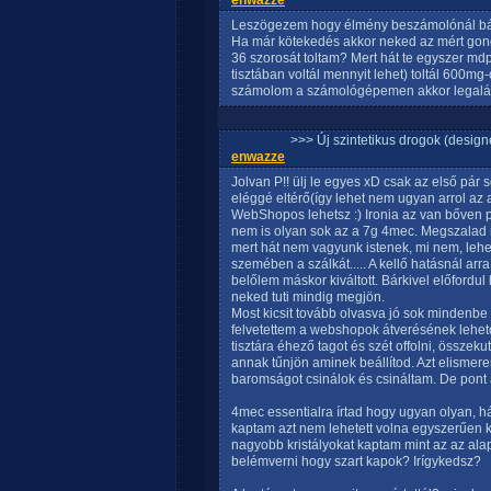
enwazze
Leszögezem hogy élmény beszámolónál bárk
Ha már kötekedés akkor neked az mért gond
36 szorosát toltam? Mert hát te egyszer mdpv
tisztában voltál mennyit lehet) toltál 600mg-o
számolom a számológépemen akkor legalább
>>> Új szintetikus drogok (design
enwazze
Jolvan P!! ülj le egyes xD csak az első pár 
eléggé eltérő(így lehet nem ugyan arrol az 
WebShopos lehetsz :) Ironia az van bőven p
nem is olyan sok az a 7g 4mec. Megszalad
mert hát nem vagyunk istenek, mi nem, lehe
szemében a szálkát..... A kellő hatásnál ar
belőlem máskor kiváltott. Bárkivel előfordu
neked tuti mindig megjön.
Most kicsit tovább olvasva jó sok mindenbe
felvetettem a webshopok átverésének lehető
tisztára éhező tagot és szét offolni, össz
annak tűnjön aminek beállítod. Azt elism
baromságot csinálok és csináltam. De pont 
4mec essentialra írtad hogy ugyan olyan, hát
kaptam azt nem lehetett volna egyszerűen k
nagyobb kristályokat kaptam mint az az alap 
belémverni hogy szart kapok? Irígykedsz?