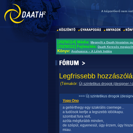
A képzelőerő nem val
[20250114] Média:
Megnyílt a Daath hivatalos p
[20250111] Fejlesztés:
Daath Keresés megjavít
Könyv:
Ayahuasca – A Lélek Indája
Legfrissebb hozzászólá
(Témakör:
Új szintetikus drogok (designer / 
>>> Új szintetikus drogok (design
Yopo Ono
a gellérthegy egy szakrális csemege...
a tudósok kertje a legszebb idöökapu.
szombat fura volt,
azóta mégfurább minden,
de szépül, egyenesül, úgy érzem, úgy hiszem
miau.