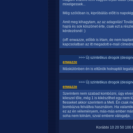
mixelgessek...
Még szólóban is, kipróbálás előtt is napoki
Amit meg kihagytam, az az adagolás! Továb
hajrá és sok köszönet érte, csak ezt a részl
kérdezésnél :)
(off: enwazze, előbb is írtam, de nem kapta
kapcsolatban az itt megadott e-mail címedre,
>>> Új szintetikus drogok (design
enwazze
Máskülönben én is eltűnök holnaptól legalá
>>> Új szintetikus drogok (design
enwazze
Szerintem nem szabad kombózni, úgy elvesz
kileszel tőle, még 1 is kikészíthet egy nem t
flesseket akkor szerintem a Meti. Én csak m
bombázva felváltva használom. Ha valamiko
ez az én véleményem, más-más ember mást 
soha nem tolnám, szval embere válogatja.
Korábbi
10
20
50
100
h