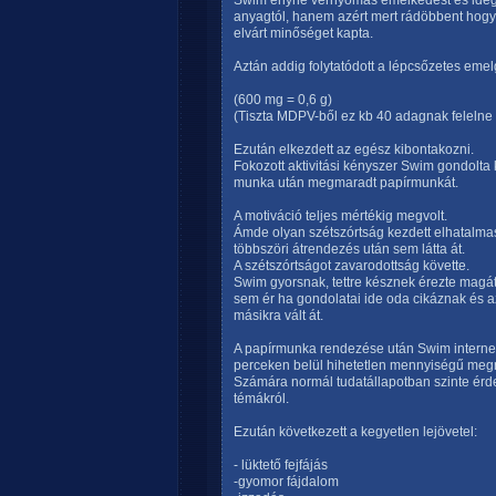
Swim enyhe vérnyomás emelkedést és ideges
anyagtól, hanem azért mert rádöbbent hogy 
elvárt minőséget kapta.
Aztán addig folytatódott a lépcsőzetes eme
(600 mg = 0,6 g)
(Tiszta MDPV-ből ez kb 40 adagnak felelne m
Ezután elkezdett az egész kibontakozni.
Fokozott aktivitási kényszer Swim gondolta 
munka után megmaradt papírmunkát.
A motiváció teljes mértékig megvolt.
Ámde olyan szétszórtság kezdett elhatalma
többszöri átrendezés után sem látta át.
A szétszórtságot zavarodottság követte.
Swim gyorsnak, tettre késznek érezte magá
sem ér ha gondolatai ide oda cikáznak és az
másikra vált át.
A papírmunka rendezése után Swim internete
perceken belül hihetetlen mennyiségű megny
Számára normál tudatállapotban szinte érd
témákról.
Ezután következett a kegyetlen lejövetel:
- lüktető fejfájás
-gyomor fájdalom