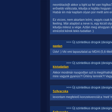
neonblack@ akkor a light az fel van higítva
erősebb változata, kitudja a higítás hogyan sz
Habár én már kaptam olyan por metit ami eőse
Ez vicces, nem akartam leírni, vagyis csak
feeling. Már alapbol a neve is, egy kicsit o
kitudja milesz a vége. Aztán meg ahogyan ír
elnézést kérek tekis tudatlan :)
>>> Új szintetikus drogok (design
paplan
Üdv! :) Vki vmi tapasztalat az MDAI (5,6-M
>>> Új szintetikus drogok (design
kistudatlan
Akkor mostmár nyugodtan azt is megírhatná
mire vagyok gyanús?! Űrlény lennék?! Vagy 
>>> Új szintetikus drogok (design
Szilvacska
levontam megfelelő konzekvenciát:a 'meti'
>>> Új szintetikus drogok (design