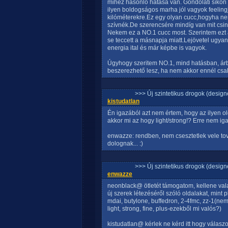
mihez hasonló hatása van. Gondolati síko
ilyen boldogságos marha jól vagyok feeling
kilóméterekre.Ez egy olyan cucc,hogyha ne
szívnék.De szerencsére mindíg van mit csi
Nekem ez a NO.1 cucc most. Szerintem ezt
se teccett a másnapja miatt.Lejövetel ugya
energia ital és már képbe is vagyok.
Úgyhogy szeritem NO.1, mind hatásban, ár
beszerezhető lesz, ha nem akkor ennél csak
>>> Új szintetikus drogok (design
kistudatlan
Én igazából azt nem értem, hogy az ilyen ol
akkor mi az hogy light/strong!? Erre nem ig
enwazze: rendben, nem csesztetlek vele tov
dolognak... :)
>>> Új szintetikus drogok (design
enwazze
neonblack@ ötletét támogatom, kellene vala
új szerek létezéséről szóló oldalakat, mint pl
mdai, butylone, buffedron, 2-4fmc, zz-1(ne
light, strong, fine, plus-ezekből mi valós?)
kistudatlan@ kérlek ne kérd itt hogy válasz