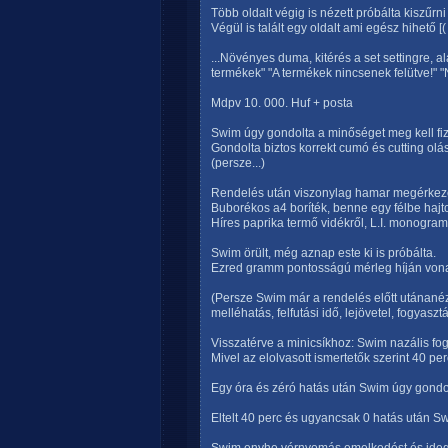
Több oldalt végig is nézett próbálta kiszűrni
Végül is talált egy oldalt ami egész hihető [( i
...Növényes duma, kitérés a set settingre, 
termékek" "A termékek nincsenek felütve!" "
Mdpv 10. 000. Huf + posta
Swim úgy gondolta a minőséget meg kell fiz
Gondolta biztos korrekt cumó és cutting olá
(persze...)
Rendelés után viszonylag hamar megérkeze
Buborékos a4 boríték, benne egy félbe hajto
Híres paprika termő vidékről, L.I. monogra
Swim örült, még aznap este ki is próbálta.
Ezred gramm pontosságú mérleg híján vonal
(Persze Swim már a rendelés előtt utánanéz
melléhatás, felfutási idő, lejövetel, fogyas
Visszatérve a minicsíkhoz: Swim nazális fog
Mivel az elolvasott ismertetők szerint 40 pe
Egy óra és zéró hatás után Swim úgy gondolt
Eltelt 40 perc és ugyancsak 0 hatás után S