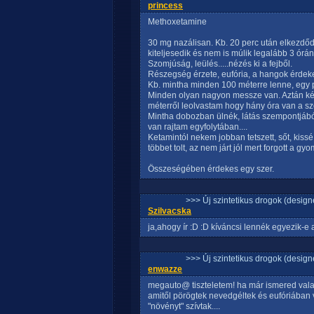
princess
Methoxetamine
30 mg nazálisan. Kb. 20 perc után elkezdőd
kiteljesedik és nem is múlik legalább 3 órán
Szomjúság, leülés.....nézés ki a fejből.
Részegség érzete, eufória, a hangok érdek
Kb. mintha minden 100 méterre lenne, egy p
Minden olyan nagyon messze van. Aztán kés
méterről leolvastam hogy hány óra van a szom
Mintha dobozban ülnék, látás szempontjából.
van rajtam egyfolytában....
Ketamintól nekem jobban tetszett, sőt, kissé 
többet tolt, az nem járt jól mert forgott a gyom
Összeségében érdekes egy szer.
>>> Új szintetikus drogok (design
Szilvacska
ja,ahogy ír :D :D kíváncsi lennék egyezik-
>>> Új szintetikus drogok (design
enwazze
megauto@ tiszteletem! ha már ismered valam
amitől pörögtek nevedgéltek és eufóriában
"növényt" szívtak....