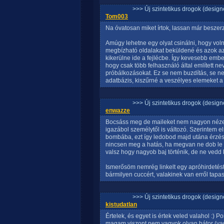
>>> Új szintetikus drogok (design
Tom003
Na óvatosan miket írtok, lassan már beszerz
Amúgy lehetne egy olyat csinálni, hogy vo
megbízható oldalakat beküldené és azok az
kikerülne ide a fejlécbe. Így kevesebb emb
hogy csak több felhasználó által említett n
próbálkozásokat. Ez se nem buzdítás, se n
adatbázis, kiszűrné a veszélyes elemeket a 
>>> Új szintetikus drogok (design
enwazze
Bocsáss meg de maileket nem nagyon nézem
igazábol személytől is változó. Szerintem 
bombába, ezt így ledobod majd utána érzés
nincsen meg a hatás, ha megvan ne dob le 
valsz hogy nagyob baj történik, de ne vedd
Ismerősöm nemrég linkelt egy apróhirdetést 
bármilyen cuccért, valakinek van erről tapa
>>> Új szintetikus drogok (design
kistudatlan
Értelek, és egyet is értek veled valahol :) 
magam viszont nem vagyok olyan bátor (va