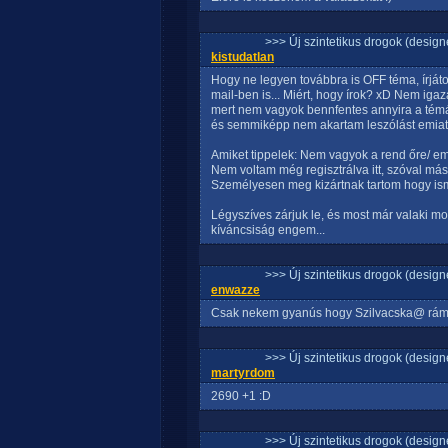
>>> Új szintetikus drogok (design
kistudatlan
Hogy ne legyen továbbra is OFF téma, írját
mail-ben is... Miért, hogy írok? xD Nem igaz
mert nem vagyok bennfentes annyira a témá
és semmiképp nem akartam leszólást emiatt
Amiket tippelek: Nem vagyok a rend őre/ e
Nem voltam még regisztrálva itt, szóval má
Személyesen meg kizártnak tartom hogy ism
Légyszíves zárjuk le, és most már valaki mo
kíváncsiság engem...
>>> Új szintetikus drogok (design
enwazze
Csak nekem gyanús hogy Szilvacska@ rám 
>>> Új szintetikus drogok (design
martyrdom
2690 +1 :D
>>> Új szintetikus drogok (design