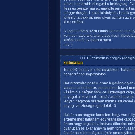
idővel hamarabb elfogyott a boldogság. Ezut
fless és persze már az újratöltésen is járt az
eléggé drágán 1 pakk kristályt és 1 pakk gyo
töltésről a pakk sp meg olyan szinten ütve v
ki az orrábol.
A szeretet fless azért fontos kiemelni mert
könnyen átvertek, a tanulság ilyen állapotb
kikéne ebből az iparbol rakni.
üdv :)
>>> Új szintetikus drogok (design
kistudatlan
Tom003, ez egy jó ötlet egyébként, habár leh
beszerzéssel kapcsolatos...
Bár bizonyára pozitív lenne legalább olyan
vásárol az ember és ezalatt most főként ne
vásároló a beígért 99%-os tisztaságot várj
anyagokat kevernek hozzá / adnak helyette 
legyen nagyobb szarban mintha azt venné am
anyagi veszteségre gondolok :S
Habár nem nagyon kerestem hogy van-e ilyen
érdemesnek tartanám egy felütéssel kapcsola
értem hogy segítsük a kedves dílereket miv
gyanútlan és akár annyira nem "profi" vásárlók
általános különbségeket (már amennyiben 