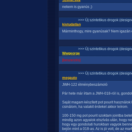
Szilvacska
nekem is gyanús ;)
>>> Új szintetikus drogok (design
kistudatlan
Márminthogy, mire gyanúsak? Nem igazán 
>>> Új szintetikus drogok (design
Wwgeorge
[beszerzés]
>>> Új szintetikus drogok (design
megauto
JWH-122 élménybeszámoló
Pár hete már írtam a JWH-018-ról is, gondol
Saját magam készített pot pourit használok 
csinálom, ha valakit érdekel akkor leírom.
100-150 mg pot pourit szoktam jointba betek
mindíg azon agyalok elszívás után, hogy ne
hogy egy gondolati hurokban vagyok benne
bejön mint a 018-as. Az is jó volt, de az m