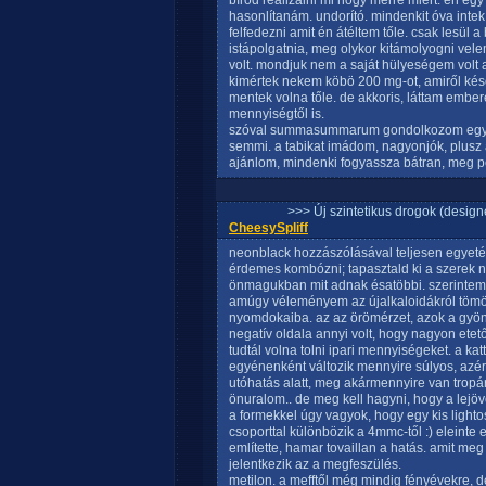
bírod realizálni mi hogy merre miért. én eg
hasonlítanám. undorító. mindenkit óva inte
felfedezni amit én átéltem tőle. csak lesül a
istápolgatnia, meg olykor kitámolyogni vele
volt. mondjuk nem a saját hülyeségem volt a
kimértek nekem köbö 200 mg-ot, amiről kés
mentek volna tőle. de akkoris, láttam embe
mennyiségtől is.
szóval summasummarum gondolkozom egy 
semmi. a tabikat imádom, nagyonjók, plusz 
ajánlom, mindenki fogyassza bátran, meg p
>>> Új szintetikus drogok (design
CheesySpliff
neonblack hozzászólásával teljesen egyeté
érdemes kombózni; tapasztald ki a szerek ny
önmagukban mit adnak ésatöbbi. szerintem í
amúgy véleményem az újalkaloidákról tömö
nyomdokaiba. az az örömérzet, azok a gyön
negatív oldala annyi volt, hogy nagyon etetős
tudtál volna tolni ipari mennyiségeket. a 
egyénenként változik mennyire súlyos, azér
utóhatás alatt, meg akármennyire van tropár
önuralom.. de meg kell hagyni, hogy a lejö
a formekkel úgy vagyok, hogy egy kis lightos
csoporttal különbözik a 4mmc-től :) eleinte
említette, hamar tovaillan a hatás. amit m
jelentkezik az a megfeszülés.
metilon. a mefftől még mindig fényévekre, 