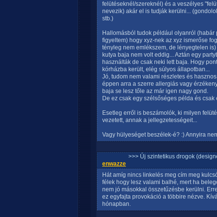
felütéseknél/szereknél) és a veszélyes "fe
nevezik) akár el is tudják kerülni... (gondolok
stb.)
Hallomásból tudok például olyanról (habár
figyeltem) hogy xyz-nek az xyz ismerőse fogy
tényleg nem emlékszem, de lényegtelen is) 
kutya baja nem volt eddig... Aztán egy party
használták de csak neki lett baja. Hogy pon
kórházba került, elég súlyos állapotban...
Jó, tudom nem valami részletes és hasznos 
éppen arra a szerre allergiás vagy érzéken
baja se lesz tőle az már igen nagy gond.
De ez csak egy szélsőséges példa és csak eg
Esetleg erről is beszámolók, ki milyen felüt
vezetett, annak a jellegzetességeit...
Vagy hülyeséget beszélek-é? :) Annyira ne
>>> Új szintetikus drogok (design
enwazze
Hát amíg nincs linkelés meg cím meg kulcs
félek hogy lesz valami balhé, mert ha bele
nem jó másokkal összetűzésbe kerülni. Erre
ez egyfajta provokáció a többire nézve. Kí
hónapban.