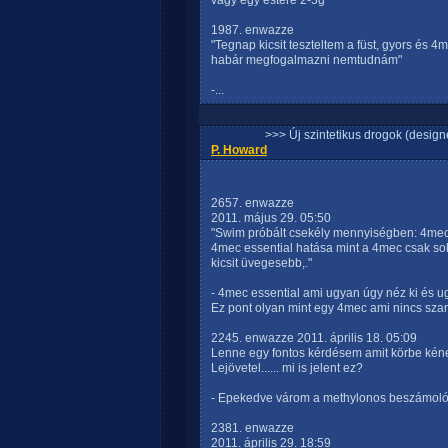
vagy egy estére 2-3g
1987. enwazze
"Tegnap kicsit teszteltem a füst, gyors és 4
habár megfogalmazni nemtudnám"
-...
>>> Új szintetikus drogok (design
P. Howard
2657. enwazze
2011. május 29. 05:50
"Swim próbált csekély mennyiségben: 4mec e
4mec essential hatása mint a 4mec csak sok
kicsit üvegesebb,."
- 4mec essential ami ugyan úgy néz ki és ug
Ez pont olyan mint egy 4mec ami nincs szar
2245. enwazze 2011. április 18. 05:09
Lenne egy fontos kérdésem amit körbe kéne
Lejövetel...... mi is jelent ez?
- Epekedve várom a methylonos beszámolót.
2381. enwazze
2011. április 29. 18:59