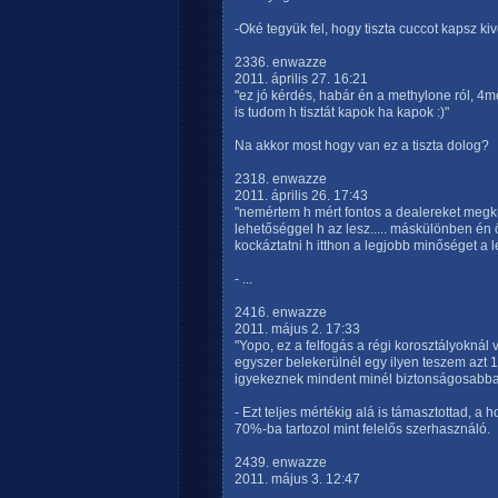
-Oké tegyük fel, hogy tiszta cuccot kapsz kiv
2336. enwazze
2011. április 27. 16:21
"ez jó kérdés, habár én a methylone ról, 4me
is tudom h tisztát kapok ha kapok :)"
Na akkor most hogy van ez a tiszta dolog?
2318. enwazze
2011. április 26. 17:43
"nemértem h mért fontos a dealereket megkü
lehetőséggel h az lesz..... máskülönben én
kockáztatni h itthon a legjobb minőséget a 
- ...
2416. enwazze
2011. május 2. 17:33
"Yopo, ez a felfogás a régi korosztályoknál
egyszer belekerülnél egy ilyen teszem azt
igyekeznek mindent minél biztonságosabban c
- Ezt teljes mértékig alá is támasztottad, a
70%-ba tartozol mint felelős szerhasználó.
2439. enwazze
2011. május 3. 12:47