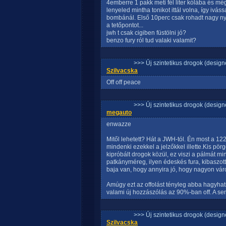
4emberre 1 pakk meti fél liter kólába és mé
lenyeled mintha tonikot ittál volna, így ivá
bombánál. Első 10perc csak rohadt nagy ny
a tetőpontot...
jwh t csak cigiben füstölni jó?
benzo fury ról tud valaki valamit?
>>> Új szintetikus drogok (design
Szilvacska
Off off peace
>>> Új szintetikus drogok (design
megauto
enwazze
Mitől lehetett? Hát a JWH-tól. Én most a 12
mindenki ezekkel a jelzőkkel illette.Kis pö
kipróbált drogok közül, ez viszi a pálmát m
patkányméreg, ilyen édeskés fura, kibaszott
baja van, hogy annyira jó, hogy nagyon vá
Amúgy ezt az offolást tényleg abba hagyhat
valami új hozzászólás az 90%-ban off. A se
>>> Új szintetikus drogok (design
Szilvacska