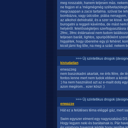
meg rosszabb, hanem teljesen más. nekem o
ne fogjon el a 'mégmégmég szétvetazidegb
megcsappan a zacsi tartalma. szóval be lehe
bombázva, vagy üdcsibe. piába nenagyon, m
az alkohol dehidratál, és a szer se kissé. k
burogatni a reggeli kávémba, de mást nem buj
helyéről. felelősségteljes szerfogyasztásra
2fmc, 3fmc éstársaival nem tudom találkozott
teljesen baráti, lightos, spuripótlóként szer
higyjétek, hogy überelne egy jó fehéret. k
kicsit járni fog tőle, na meg a szád. nekem 
>>> Új szintetikus drogok (design
kistudatlan
enwazzeg
nem baszokadni akarlak, ne érts félre, de lé
fontos lenne mert nem tudok ebben a kérdés
:) ha nem használod azt az e-mailt dobj egy
azon megírom... ezer köszi :)
>>> Új szintetikus drogok (design
enwazze
Hát ez a felütéses téma eléggé gáz, mert sa
Swim egyszer elment egy nagyszabású DS és 
Hogy legyen neki és barátainak is. Pár have
és valahogy haverrok kérték hogy segítse ki