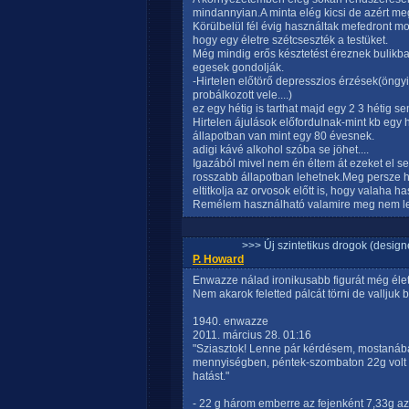
mindannyian.A minta elég kicsi de azért me
Körülbelül fél évig használtak mefedront mo
hogy egy életre szétcseszték a testüket.
Még mindig erős késztetést éreznek bulikb
egesek gondolják.
-Hirtelen előtörő depresszios érzések(öngyi
probálkozott vele....)
ez egy hétig is tarthat majd egy 2 3 hétig 
Hirtelen ájulások előfordulnak-mint kb egy 
állapotban van mint egy 80 évesnek.
adigi kávé alkohol szóba se jöhet....
Igazából mivel nem én éltem át ezeket el 
rosszabb állapotban lehetnek.Meg persze ha
eltitkolja az orvosok előtt is, hogy valaha ha
Remélem használható valamire meg nem let
>>> Új szintetikus drogok (design
P. Howard
Enwazze nálad ironikusabb figurát még él
Nem akarok feletted pálcát törni de valljuk 
1940. enwazze
2011. március 28. 01:16
"Sziasztok! Lenne pár kérdésem, mostanába
mennyiségben, péntek-szombaton 22g volt 3 
hatást."
- 22 g három emberre az fejenként 7,33g 