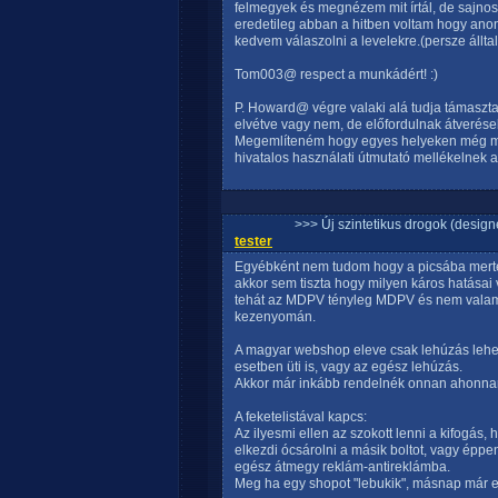
felmegyek és megnézem mit írtál, de sajnos 
eredetileg abban a hitben voltam hogy anon
kedvem válaszolni a levelekre.(persze állt
Tom003@ respect a munkádért! :)
P. Howard@ végre valaki alá tudja támasztan
elvétve vagy nem, de előfordulnak átverések
Megemlíteném hogy egyes helyeken még minő
hivatalos használati útmutató mellékelnek 
>>> Új szintetikus drogok (design
tester
Egyébként nem tudom hogy a picsába mertek 
akkor sem tiszta hogy milyen káros hatásai
tehát az MDPV tényleg MDPV és nem valami 
kezenyomán.
A magyar webshop eleve csak lehúzás lehet,
esetben üti is, vagy az egész lehúzás.
Akkor már inkább rendelnék onnan ahonnan 
A feketelistával kapcs:
Az ilyesmi ellen az szokott lenni a kifogás
elkezdi ócsárolni a másik boltot, vagy éppen
egész átmegy reklám-antireklámba.
Meg ha egy shopot "lebukik", másnap már e