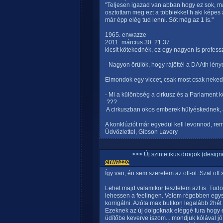
"Teljesen igazad van abban hogy ez sok, má
osztottam meg ezt a többiekkel h aki képes a
már épp elég tud lenni. Sőt még az 1 is."
1965. enwazze
2011. március 30. 21:37
kicsit kötekednék, ez egy nagyon is professzi
- Nagyon örülök, hogy rájöttél a DAAth lény
Elmondok egy viccet, csak most csak neked
- Mi a különbség a cirkusz és a Parlament k
 ???
 A cirkuszban okos emberek hülyéskednek
A konklúziót már egyedül kell levonnod, rem
Üdvözlettel, Gibson Lavery
>>> Új szintetikus drogok (design
enwazze
Így van, én sem szeretem az off-ot. Szal off
Lehet majd valamikor tesztelem azt is. Tud
lehessen a feelingen. Velem régebben egysze
korrigálni. Azóta max bulikon legalább 2hé
Ezeknek az új dolgoknak eléggé fura hogy e
üdítőbe keverve iszom... mondjuk kólával jó fő