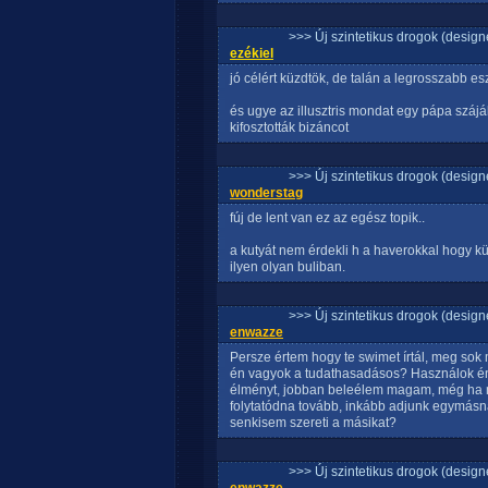
>>> Új szintetikus drogok (design
ezékiel
jó célért küzdtök, de talán a legrosszabb e
és ugye az illusztris mondat egy pápa száj
kifosztották bizáncot
>>> Új szintetikus drogok (design
wonderstag
fúj de lent van ez az egész topik..
a kutyát nem érdekli h a haverokkal hogy kü
ilyen olyan buliban.
>>> Új szintetikus drogok (design
enwazze
Persze értem hogy te swimet írtál, meg sok m
én vagyok a tudathasadásos? Használok én
élményt, jobban beleélem magam, még ha n
folytatódna tovább, inkább adjunk egymásnak
senkisem szereti a másikat?
>>> Új szintetikus drogok (design