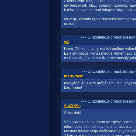
A kertészetre meg mit nem értettél? mivel n
így beszélnek róla... mondom, szeretsz nagyo
h félsz h a webshopod látogatotsága romlik?
off vége, ezentúl ilyen efóesekre nem reag
nézem).
>>> Új szintetikus drogok (design
ydl
Hmm, Gibson Lavery, ma is tanultam valami ú
Ez a swimezős, kertészkedős, elment 22g a
os tisztaság (ezen már tíz perce mosolygok) 
>>> Új szintetikus drogok (design
martyrdom
nagyjából énis erre próbáltam utalni egysze
köszönöm!
>>> Új szintetikus drogok (design
SoXXXSo
Sziasztok!
Végigolvastam majdnem az egész topicot, el
információhoz máshogy nem juthattam voln
Mostani írásom célja elsősorban egy beszá
A környezetemben elég sokan rendszeresen