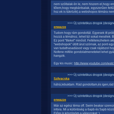
nem szóltalak én le, nem hiszem el,hogy en
tőlem,hogy megbántsalak, egyszerűen feltűn
hsz.ek is tükrözik).a webshopos témára nem
>>> Új szintetikus drogok (design
enwazze
Tudom hogy rám gondoltál. Egyesek itt prób
hozzá a témához, lehet túl sokat mesélek. 
Ez pont "titeket" minősít. Feltételezhetem a
"webshopok" ütött árut szórnak, az pont egy
van tudathasadásod vagy csak rájátszol hog
Nofene miféle gondolatmeneteket lehet gyá
hangzik.
Egy kis music:
http://www.youtube.com/wa
>>> Új szintetikus drogok (design
Szilvacska
háhá,lebuktam. Rád gondoltam,és igen,rád i
>>> Új szintetikus drogok (design
enwazze
Már az egész téma off. Swim beakar szerezn
infora. Mi a különbség a 6apb és 5apb közö
Előre is köszönöm a válaszokat :)