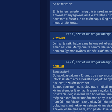
Az off részhez!
Én is innen ismertem meg pár új szert, mive
azokról az anyagokról, amit ki szeretnék prób
hallottam először. De ez miért baj? Főleg a
megbízható forrás.
>>> Új szintetikus drogok (design
enwazze
Jó hsz, tetszik, habár a methylone rol telj
4mec nél van. Methylone ra semmi féle katt
benzora így már kiváncsi lennék. Hatásra n
>>> Új szintetikus drogok (design
acid808
Szevasztok!
Sokat olvasgattam a fórumot, de csak most
infót kiszűrtem ami érdekelt és jól jött, 
hsz-eket, ezekért köszönet.
Sajnos vagy nem nem, elég nagy múlt áll m
kíváncsi ember lévén azt hiszem a nyalcsi 
hosszabb ideig is intenzíven hódoltam, szi
még ha akarnám se tudnám már, annyira odab
nem éri meg. Viszont szeretek azért még m
dolgokra is, mértékkel és szintén kíváncsis
ezeken, és ha más nem, az ő példájuk kellők