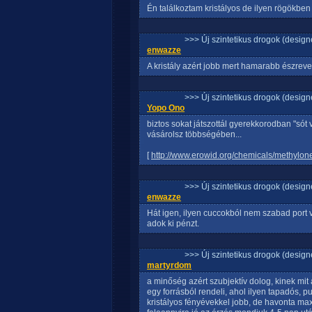
Én találkoztam kristályos de ilyen rögökbe
>>> Új szintetikus drogok (design
enwazze
A kristály azért jobb mert hamarabb észreve
>>> Új szintetikus drogok (design
Yopo Ono
biztos sokat játszottál gyerekkorodban "sót
vásárolsz többségében...
[
http://www.erowid.org/chemicals/methylon
>>> Új szintetikus drogok (design
enwazze
Hát igen, ilyen cuccokból nem szabad port va
adok ki pénzt.
>>> Új szintetikus drogok (design
martyrdom
a minőség azért szubjektív dolog, kinek mit a
egy forrásból rendeli, ahol ilyen tapadós, 
kristályos fényévekkel jobb, de havonta max