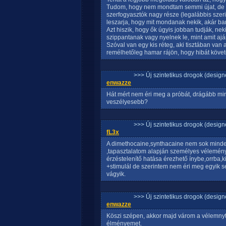
Tudom, hogy nem mondtam semmi újat, de fö
szerfogyasztók nagy része (legalábbis szer
leszarja, hogy mit mondanak nekik, akár ba
Azt hiszik, hogy ők úgyis jobban tudják, nek
szippantanak vagy nyelnek le, mint amit ajá
Szóval van egy kis réteg, aki tisztában van
remélhetőleg hamar rájön, hogy hibát követe
>>> Új szintetikus drogok (design
enwazze
Hát mért nem éri meg a próbát, drágább min
veszélyesebb?
>>> Új szintetikus drogok (design
fL3x
A dimethocaine,synthacaine nem sok mindent
,tapasztalatom alapján személyes vélemény
érzéstelenítő hatása érezhető ínybe,orrba,
+stimulál de szerintem nem éri meg egyik s
vágyik.
>>> Új szintetikus drogok (design
enwazze
Köszi szépen, akkor majd várom a vélemnyt
élményemet.