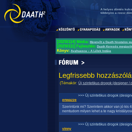
A helyes döntés kulcsa
többnyire a rossz dön
[20250114] Média:
Megnyílt a Daath hivatalos p
[20250111] Fejlesztés:
Daath Keresés megjavít
Könyv:
Ayahuasca – A Lélek Indája
Legfrissebb hozzászólá
(Témakör:
Új szintetikus drogok (designer / 
>>> Új szintetikus drogok (design
enwazze
Szerintünk mi? Szerintem akkor van jó kis 4
nemtudom milyen lehet a te nagy kristályosod
>>> Új szintetikus drogok (design
vinny