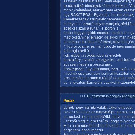
esztelen használat iránt. Nem vagyok egy s
rendezett körülmények között leledzem. Vi
mdpv kivételével, amihez nem érzek késztet
egy RAKAT FOS!!! Egyedül a benzo volt az,
Következzenek szubjektív benyomásaim:
methylone: izzadó tenyér, verejték, rövid fla
édeskés szag a ruhán is, bőrön is
4mec: leggyengébb mocsok, maximum egy j
methoxetamine: elmegy, de akkor már inká
dimethocaine: kb mint 3 kávé, szívdobogás,
4 fluorococaine: ez már jobb, de még mindi
felhangja nélkül
jwh: ebből is sokkal jobb az eredeti
benzo fury: ez talán az egyetlen, ami iránt 
egyszer megéri a borsos árát.
Összegezve: úgy gondolom, ezek az új maté
mivoltuk és viszonylag könnyű hozzáférhet
szerencsére újabban a régi jó dolgok minős
be is fejeztem karrierem ezekkel a szemetek
>>> Új szintetikus drogok (design
Pupak
Lehet, hogy már írta valaki, akkor elnézést.
De az RC-kel az az alapvető probléma, hogy
adagolást alkalmazott SWIM, illetve mennyir
Ezekből meg le lehet szűrni, hogy milyen ve
Még ha megpróbálod felelősségteljesen is h
hogy nem leszel rosszul.
Tehát a legjobb megoldás valóban az, hogy