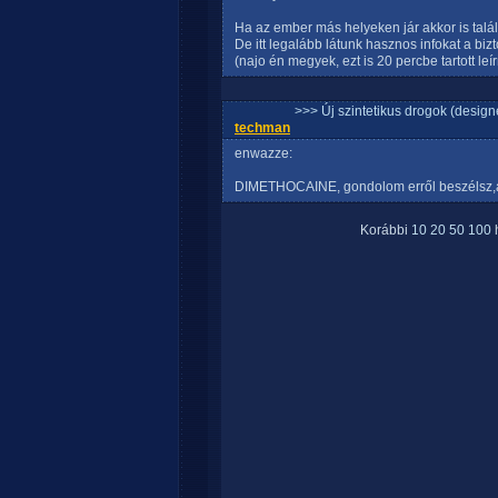
Ha az ember más helyeken jár akkor is talá
De itt legalább látunk hasznos infokat a b
(najo én megyek, ezt is 20 percbe tartott le
>>> Új szintetikus drogok (design
techman
enwazze:
DIMETHOCAINE, gondolom erről beszélsz,a h
Korábbi
10
20
50
100
h