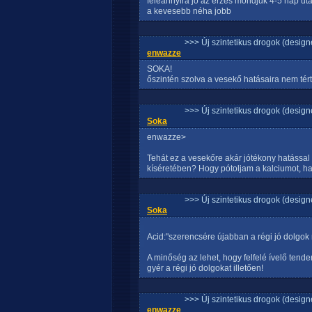
feleannyira jó az érzés mondjuk 4-5 nap után
a kevesebb néha jobb
>>> Új szintetikus drogok (design
enwazze
SOKA!
őszintén szolva a vesekő hatásaira nem tér
>>> Új szintetikus drogok (design
Soka
enwazze>
Tehát ez a vesekőre akár jótékony hatással 
kíséretében? Hogy pótoljam a kalciumot, h
>>> Új szintetikus drogok (design
Soka
Acid:"szerencsére újabban a régi jó dolgok 
A minőség az lehet, hogy felfelé ívelő tenden
gyér a régi jó dolgokat illetően!
>>> Új szintetikus drogok (design
enwazze