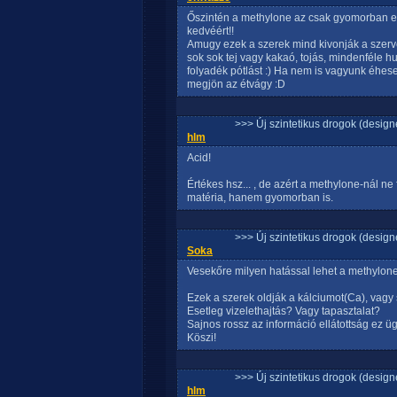
Őszintén a methylone az csak gyomorban 
kedvéért!!
Amugy ezek a szerek mind kivonják a szerve
sok sok tej vagy kakaó, tojás, mindenféle h
folyadék pótlást :) Ha nem is vagyunk éhese
megjön az étvágy :D
>>> Új szintetikus drogok (design
hlm
Acid!
Értékes hsz... , de azért a methylone-nál ne
matéria, hanem gyomorban is.
>>> Új szintetikus drogok (design
Soka
Vesekőre milyen hatással lehet a methylon
Ezek a szerek oldják a kálciumot(Ca), vagy 
Esetleg vizelethajtás? Vagy tapasztalat?
Sajnos rossz az információ ellátottság ez üg
Köszi!
>>> Új szintetikus drogok (design
hlm