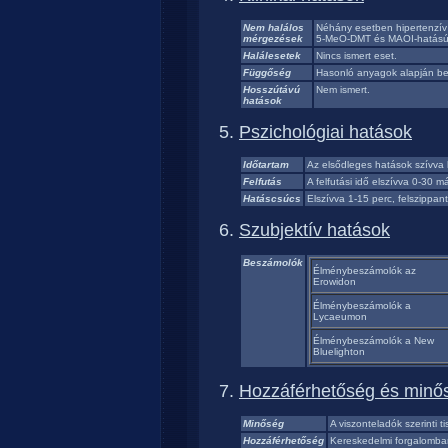
Nem halálos
Néhány esetben hipertenzív t
mérgezések
5-MeO-DMT és MAOI-hatású h
Halálesetek
Nincs ismert eset.
Függőség
Hasonló anyagok alapján bec
Hosszútávú
Nem ismert.
hatások
Pszichológiai hatások
Időtartam
Az elsődleges hatások szívva 
Felfutás
A felfutási idő elszívva 0-30 m
Hatáscsúcs
Elszívva 1-15 perc, felszippan
Szubjektív hatások
Beszámolók
Élménybeszámolók az
Erowidon
Élménybeszámolók a
Lycaeumon
Élménybeszámolók a New
Bluelighton
Hozzáférhetőség és minő
Minőség
A viszonteladók szerinti 
Hozzáférhetőség
Kereskedelmi forgalomban