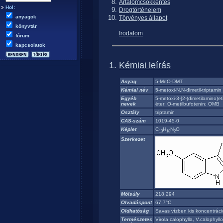
Ártalomcsökkentés
Hol:
Drogtörténelem
anyagok
Törvényes állapot
könyvtár
Irodalom
fórum
kapcsolatok
Kémiai leírás
Anyag
5-MeO-DMT
Kémiai név
5-metoxi-N,N-dimetil-triptamin
Egyéb
5-metoxi-3-[2-(dimetilamino)et
nevek
éter; O-metilbufotenin; OMB
Osztály
triptamin
CAS-szám
1019-45-0
Képlet
C
H
N
O
13
18
2
Szerkezet
Mólsúly
218.294
Olvadáspont
67.7°C
Oldhatóság
Savas vízben kis koncentrác
Természetes
Virola calophylla, V.calophyl