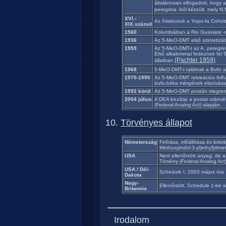
általánosan elfogadott, hogy 
peregrina -ból készült, mely 
XVI.-
Az őslakosok a Yopo-fa Cohoba
XIX.század
1560
Kolumbiában a Rio Guaviare -m
1936
Az 5-MeO-DMT első szintetizál
1959
Az 5-MeO-DMT-t az A. peregrin
Első alkalommal fedeznek fel
(Pachter 1959)
állatban
.
1968
5-MeO-DMT-t találnak a Bufo 
1970-1990
Az 5-MeO-DMT rekreációs felha
bufo-béka mérgének elszívás
1992 körül
Az 5-MeO-DMT postán megrende
2004 július
A DEA bezárja a postai utánvé
(Federal Analog Act) alapján.
Törvényes állapot
Németország
Felírása, előállítása és birto
Methoxyindol-3-yl)ethyl]dime
USA
Nem ellenőrzött anyag, de a
Törvény (Federal Analog Act) 
USA / Dél-
Schedule I, 2003 május óta
Dakota
Nagy-
Ellenőrzött, Schedule 1-be s
Britannia
Irodalom