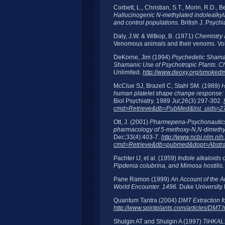
Corbett, L., Christian, S.T., Morin, R.D., 
Hallucinogenic N-methylated indolealkylam
and control populations.
British J. Psychi
Daly, J.W. & Witkop, B. (1971)
Chemistry 
Venomous animals and their venoms. Vol 
DeKorne, Jim (1994)
Psychedelic Shaman
Shamanic Use of Psychotropic Plants. Ch
Unlimited.
http://www.deoxy.org/smokedm
McClue SJ, Brazell C, Stahl SM. (1989)
H
human platelet shape change response: a
Biol Psychiatry. 1989 Jul;26(3):297-302.
cmd=Retrieve&db=PubMed&list_uids=2
Ott, J. (2001)
Pharmepena-Psychonautics:
pharmacology of 5-methoxy-N,N-dimethy
Dec;33(4):403-7.
http://www.ncbi.nlm.nih
cmd=Retrieve&db=pubmed&dopt=Abstrac
Pachter IJ, et al. (1959)
Indole alkaloids
Pipdenia colubrina, and Mimosa hostilis
Pane Ramon (1999)
An Account of the An
World Encounter. 1496.
Duke University 
Quantum Tantra (2004)
DMT Extraction f
http://www.spiritplants.com/articles/DMT.
Shulgin AT and Shulgin A (1997)
TiHKAL: