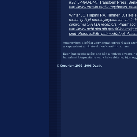
#38. 5-MeO-DMT.
Transform Press, Berk
http://www.erowid.org/library/books_onlin
Winter JC, Filipink RA, Timineri D, Hels
methoxy-N,N-dimethyltryptamine: an indo
control via 5-HT1A receptors.
Pharmacol 
http://www.ncbi.nlm.nih.gov:80/entrez/que
cmd=Retrieve&db=pubmed&dopt=Abstra
Amennyiben a leírást vagy annak egyes részeit szere
a kapcsolatot a
minstrel(kukac)daath.hu
címen.
Ezen írás szerkesztője arra kéri a kedves olvasót, ho
ha valamit kiegészítene vagy helyesbítene, írjon egy
© Copyright 2005, 2006
Daath
.