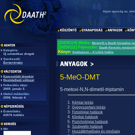
Vajon igazság az, am
[20250114] Média:
Megnyílt a Daath hivatalos p
[20250111] Fejlesztés:
Daath Keresés megjavít
Kategória:
Könyv:
Ayahuasca – A Lélek Indája
Új szintetikus drogok
Szerkesztő:
Én+te+ö=gén
5-MeO-DMT
Kapcsolódó témakör
Nyomtatható változat
Felkerülés ideje:
5-metoxi-N,N-dimetil-triptamin
2005. január 3.
Utolsó módosítás:
2006. február 4.
Kémiai leírás
Gyógyszertani leírás
Érdeklődés:
Fiziológiai hatások
63576 letöltés
Klinikai hatások
Pszichológiai hatások
Szubjektív hatások
Mit:
Hozzáférhetőség és minőség