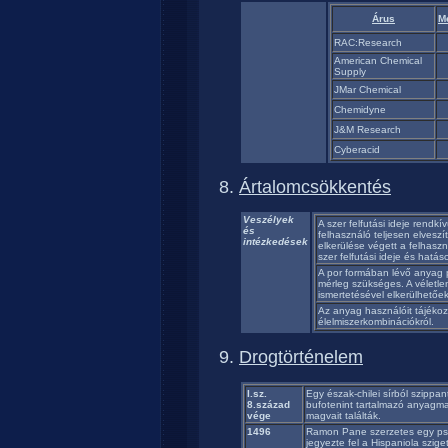
Árus
M
RAC:Research
American Chemical
Supply
JMar Chemical
Chemidyne
J&M Research
Cyberacid
Ártalomcsökkentés
Veszélyek
A szer felfutási ideje rendk
és
felhasználó teljesen elveszí
intézkedések
elkerülése végett a felhas
szer felfutási ideje és hatás
A por formában lévő anyag 
mérleg szükséges. A véletle
ismertetésével elkerülhetőek
Az anyag használóit tájékoz
élelmiszerkombinációkról.
Drogtörténelem
I.sz.
Egy észak-chilei sírból szipp
8.század
bufotenint tartalmazó anyagma
vége
magvait találták.
1496
Ramon Pane szerzetes egy ps
jegyezte fel a Hispaniola szige