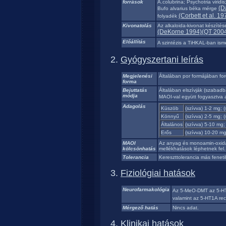
források
A.colubrina; Psychotria virid
(D
Bufo alvarius béka mérge
(Corbett et al. 19
folyadék
Kivonatolás
Az alkaloida-kivonat készítése
(DeKorne 1994)
(QT 200
Előállítás
A szintézis a TiHKAL-ban ism
Gyógyszertani leírás
Megjelenési
Általában por formájában fo
forma
Bejuttatás
Általában elszívják (szabadb
módja
MAOI-val együtt fogyasztva 
Adagolás
Küszöb
(szívva) 1-2 mg; 
Könnyű
(szívva) 2-5 mg; 
Általános
(szívva) 5-10 mg;
Erős
(szívva) 10-20 m
MAOI
Az anyag és monoamin-oxidá
kölcsönhatás
mellékhatások léphetnek fel.
Tolerancia
Kereszttolerancia más feneti
Fiziológiai hatások
Neurofarmakológia
Az 5-MeO-DMT az 5-HT
valamint az 5-HT1A rec
Mérgező hatás
Nincs adat.
Klinikai hatások