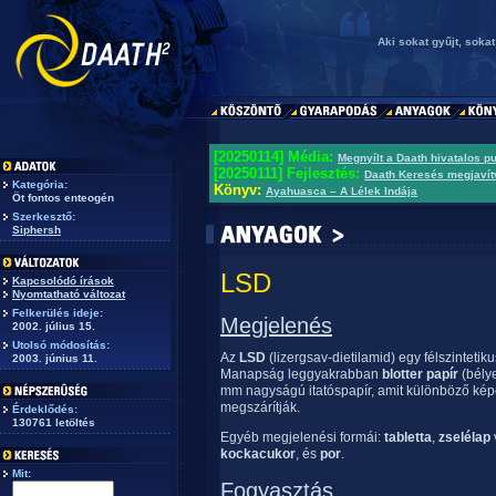
Aki sokat gyűjt, sokat
[20250114] Média:
Megnyílt a Daath hivatalos p
[20250111] Fejlesztés:
Daath Keresés megjavít
Kategória:
Könyv:
Ayahuasca – A Lélek Indája
Öt fontos enteogén
Szerkesztő:
Siphersh
LSD
Kapcsolódó írások
Nyomtatható változat
Felkerülés ideje:
Megjelenés
2002. július 15.
Utolsó módosítás:
Az
LSD
(lizergsav-dietilamid) egy félszintetik
2003. június 11.
Manapság leggyakrabban
blotter papír
(bély
mm nagyságú itatóspapír, amit különböző képe
megszárítják.
Érdeklődés:
130761 letöltés
Egyéb megjelenési formái:
tabletta
,
zselélap
kockacukor
, és
por
.
Mit:
Fogyasztás