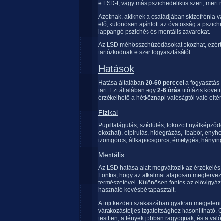
e LSD-t, vagy más pszichedelikus szert, mer
Azoknak, akiknek a családjában skizofrénia v
elő, különösen ajánlott az óvatosság a psziche
lappangó pszichés és mentális zavarokat.
Az LSD méhösszehúzódásokat okozhat, ezért a
tartózkodnak e szer fogyasztásától.
Hatások
Hatása általában
20-60 perccel
a fogyasztás 
tart. Ezt általában egy
2-6 órás
utófázis követi
érzékelhető a hétköznapi valóságtól való eltér
Fizikai
Pupillatágulás, szédülés, fokozott nyálképző
okozhat), elpirulás, hidegrázás, libabőr, eny
izomgörcs, állkapocsgörcs, émelygés, hányin
Mentális
Az LSD hatása alatt megváltozik az érzékelés,
Fontos, hogy az alkalmat alaposan megtervezz
természetével. Különösen fontos az elővigyáza
használó kevésbé tapasztalt.
A trip kezdeti szakaszában gyakran megjelen
várakozásteljes izgatottsághoz hasonlítható. 
testben, a fények jobban ragyognak, és a val