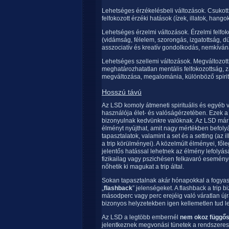
Lehetséges érzékelésbeli változások. Csukott 
felfokozott érzéki hatások (ízek, illatok, hangok
Lehetséges érzelmi változások. Érzelmi felfok
(vidámság, félelem, szorongás, izgatottság, dü
asszociatív és kreatív gondolkodás, nemkívána
Lehetséges szellemi változások. Megváltozott
meghatározhatatlan mentális felfokozottság, 
megváltozása, megalománia, különböző spirit
Hosszú távú
Az LSD komoly átmeneti spirituális és egyéb v
használója élet- és valóságérzetében. Ezek 
bizonyulnak kedvünkre valóknak. Az LSD már k
élményt nyújthat, amit nagy mértékben befoly
tapasztalatok, valamint a set és a setting (az il
a trip körülményei). A közelmúlt élményei, fő
jelentős hatással lehetnek az élmény lefolyás
fizikailag vagy pszichésen felkavaró esemén
nőhetik ki magukat a trip által.
Sokan tapasztalnak akár hónapokkal a fogyas
„
flashback
” jelenségeket. A flashback a trip
másodperc vagy perc erejéig való váratlan ú
bizonyos helyzetekben igen kellemetlen tud le
Az LSD a legtöbb embernél
nem okoz függő
jelentkeznek megvonási tünetek a rendszeres