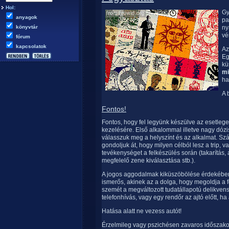
Hol:
Gy
anyagok
pa
könyvtár
ny
vé
fórum
kapcsolatok
Az
Eg
kü
m
ha
A 
Fontos!
Fontos, hogy fel legyünk készülve az esetleg
kezelésére. Első alkalommal illetve nagy dóz
válasszuk meg a helyszínt és az alkalmat. Szán
gondoljuk át, hogy milyen célból lesz a trip
tevékenységet a felkészülés során (takarítás, 
megfelelő zene kiválasztása stb.).
A jogos aggodalmak kiküszöbölése érdekében
ismerős, akinek az a dolga, hogy megoldja a f
szemét a megváltozott tudatállapotú delikven
telefonhívás, vagy egy rendőr az ajtó előtt, 
Hatása alatt ne vezess autót!
Érzelmileg vagy pszichésen zavaros időszak