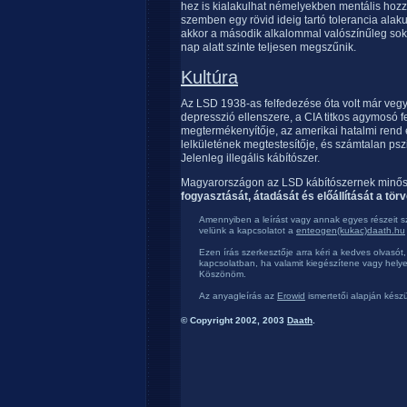
hez is kialakulhat némelyekben mentális hoz
szemben egy rövid ideig tartó tolerancia alak
akkor a második alkalommal valószínűleg sokk
nap alatt szinte teljesen megszűnik.
Kultúra
Az LSD 1938-as felfedezése óta volt már vegy
depresszió ellenszere, a CIA titkos agymosó f
megtermékenyítője, az amerikai hatalmi rend e
lelkületének megtestesítője, és számtalan pszi
Jelenleg illegális kábítószer.
Magyarországon az LSD kábítószernek minősü
fogyasztását, átadását és előállítását a tör
Amennyiben a leírást vagy annak egyes részeit sz
velünk a kapcsolatot a
enteogen(kukac)daath.hu
Ezen írás szerkesztője arra kéri a kedves olvasót,
kapcsolatban, ha valamit kiegészítene vagy helyes
Köszönöm.
Az anyagleírás az
Erowid
ismertetői alapján készü
© Copyright 2002, 2003
Daath
.