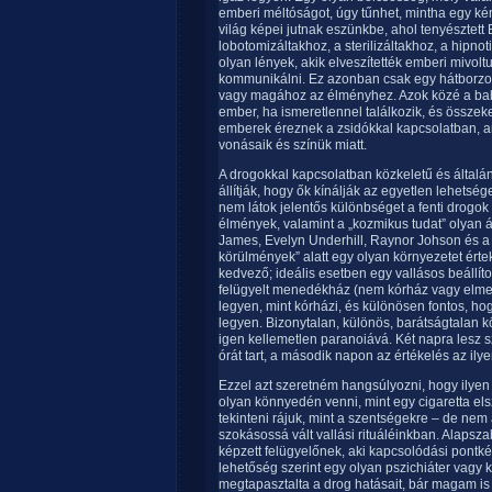
emberi méltóságot, úgy tűnhet, mintha egy k
világ képei jutnak eszünkbe, ahol tenyésztett B
lobotomizáltakhoz, a sterilizáltakhoz, a hipn
olyan lények, akik elveszítették emberi mivolt
kommunikálni. Ez azonban csak egy hátborzo
vagy magához az élményhez. Azok közé a babo
ember, ha ismeretlennel találkozik, és össze
emberek éreznek a zsidókkal kapcsolatban, am
vonásaik és színük miatt.
A drogokkal kapcsolatban közkeletű és általáno
állítják, hogy ők kínálják az egyetlen lehets
nem látok jelentős különbséget a fenti drogok 
élmények, valamint a „kozmikus tudat” olyan ál
James, Evelyn Underhill, Raynor Johson és a 
körülmények” alatt egy olyan környezetet értek,
kedvező; ideális esetben egy vallásos beállít
felügyelt menedékház (nem kórház vagy elmeg
legyen, mint kórházi, és különösen fontos, h
legyen. Bizonytalan, különös, barátságtalan 
igen kellemetlen paranoiává. Két napra lesz
órát tart, a második napon az értékelés az il
Ezzel azt szeretném hangsúlyozni, hogy ilye
olyan könnyedén venni, mint egy cigaretta elsz
tekinteni rájuk, mint a szentségekre – de ne
szokásossá vált vallási rituáléinkban. Alapsz
képzett felügyelőnek, aki kapcsolódási pontkén
lehetőség szerint egy olyan pszichiáter vagy k
megtapasztalta a drog hatásait, bár magam is