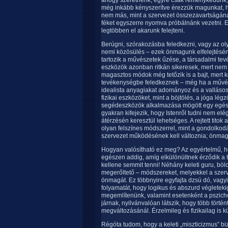
ahogy szeretnénk, egyre csak reménykedünk, 
még inkább kényszerítve érezzük magunkat, h
nem más, mint a szervezet összezavartságának
féket egyszerre nyomva próbálnánk vezetni. E
legtöbben el akarunk felejteni.
Berúgni, szórakozásba feledkezni, vagy az ol
nemi közösülés – ezek önmagunk elfelejtésé
tartozik a művészetek űzése, a társadalmi tev
eszközök azonban ritkán sikeresek, mert nem sz
magasztos módok még tetőzik is a bajt, mert k
tevékenységbe feledkeznek – még ha a művész
idealista anyagiakat adományoz és a vallásos 
fizikai eszközöket, mint a böjtölés, a jóga lég
segédeszközök alkalmazása mögött egy egészs
gyakran kifejezik, hogy Istenről tudni nem elé
átérzésén keresztül lehetséges. A rejtett tit
olyan felszínes módszerrel, mint a gondolkod
szervezet működésének kell változnia; önmagát
Hogyan valósítható ez meg? Az egyértelmű, ho
egészen addig, amíg elkülönültnek érződik a 
kellene semmit tenni! Néhány keleti guru, böl
megerőltető – módszereket, melyekkel a szerv
önmagát. Ez többnyire egyfajta dzsú dó, vagyis
folyamatát, hogy logikus és abszurd végletekig
megemlítenünk, valamint esetenként a pszicho
járnak, nyilvánvalóan látszik, hogy több tört
megváltozásánál. Érzelmileg és fizikailag is 
Régóta tudom, hogy a keleti „miszticizmus” b