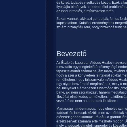
és külső, tudat és viselkedés között. Ezek a 
ilyesfajta élmények a modern élet problémáin
az ipari termelés, a művészetek terén.
Sokan vannak, akik azt gondolják, fontos fordu
kapcsolatban. Kutatási eredményeink megerősí
szilárd bizonyíték arra, hogy bizakodásunk ne
Bevezető
Az Észlelés kapuiban Aldous Huxley nagyszerű 
meszkalin egy megfelelő érzékenységű emberb
tapasztalatairól számol be, ám mára, további 
hogy a szer a könyvében leírtaknál sokkal m
remélhetem, hogy túlszárnyalom Aldous Huxley 
egy olyan beszámoló megírásának, mely a me
be, melyeket elérhet ezen tudatmódosító „drog
bárki, aki nem szórakozást, hanem meglátást
filozófiai elmélkedés terméketlen, ha különvál
vezető úton nem haladhatunk fél lábon.
Manapság mindennapos, hogy elméleti szint
tudósok és laikusok között, mert az utóbbiak 
előbbiek gondolkodnak. Például a görbült té
érzékszervek számára értelmezhető módon. Á
mely a tudósok elméleti ismeretei és közvetlen