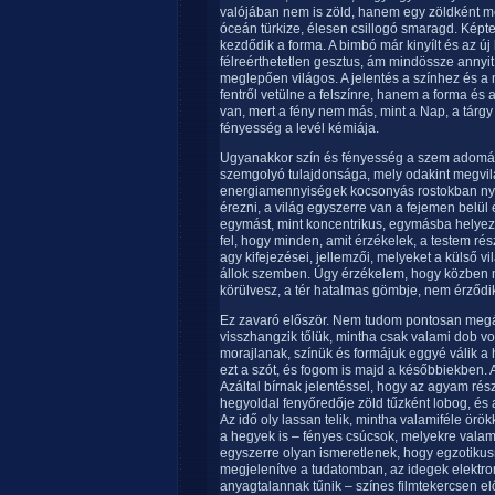
valójában nem is zöld, hanem egy zöldként me
óceán türkize, élesen csillogó smaragd. Képtel
kezdődik a forma. A bimbó már kinyílt és az új
félreérthetetlen gesztus, ám mindössze annyit
meglepően világos. A jelentés a színhez és a
fentről vetülne a felszínre, hanem a forma és 
van, mert a fény nem más, mint a Nap, a tárgy
fényesség a levél kémiája.
Ugyanakkor szín és fényesség a szem adomán
szemgolyó tulajdonsága, mely odakint megvilág
energiamennyiségek kocsonyás rostokban nye
érezni, a világ egyszerre van a fejemen belül 
egymást, mint koncentrikus, egymásba helye
fel, hogy minden, amit érzékelek, a testem rész
agy kifejezései, jellemzői, melyeket a külső v
állok szemben. Úgy érzékelem, hogy közben 
körülvesz, a tér hatalmas gömbje, nem érződi
Ez zavaró először. Nem tudom pontosan megáll
visszhangzik tőlük, mintha csak valami dob v
morajlanak, színük és formájuk eggyé válik 
ezt a szót, és fogom is majd a későbbiekben.
Azáltal bírnak jelentéssel, hogy az agyam rés
hegyoldal fenyőredője zöld tűzként lobog, és 
Az idő oly lassan telik, mintha valamiféle ör
a hegyek is – fényes csúcsok, melyekre valami
egyszerre olyan ismeretlenek, hogy egzotikusn
megjelenítve a tudatomban, az idegek elektr
anyagtalannak tűnik – színes filmtekercsen elő