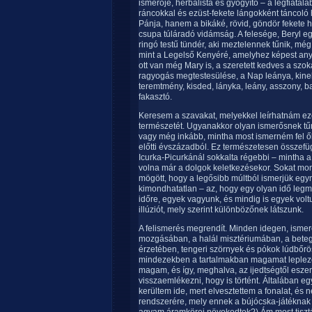
ismerője, herbalista és gyógyító – a legfiatalab
ráncokkal és ezüst-fekete lángokként táncoló
Pánja, hanem a bikáké, rövid, göndör fekete h
csupa túláradó vidámság. A felesége, Beryl egy
ringó testű tündér, aki meztelennek tűnik, még 
mint a Legelső Kenyéré, amelyhez képest anyá
ott van még Mary is, a szeretett kedves a szok
ragyogás megtestesülése, a Nap leánya, kinek
teremtmény, kisded, lányka, leány, asszony, b
fakasztó.
Keresem a szavakat, melyekkel leírhatnám e
természetét. Ugyanakkor olyan ismerősnek tű
vagy még inkább, mintha most ismerném fel ők
előtti évszázadból. Ez természetesen összefüg
Icurka-Picurkánál sokkalta régebbi – mintha 
volna már a dolgok keletkezésekor. Sokat mo
mögött, hogy a legősibb múltból ismerjük egymás
kimondhatatlan – az, hogy egy olyan idő le
időre, egyek vagyunk, és mindig is egyek volt
illúziót, mely szerint különbözőnek látszunk.
A felismerés megrendít. Minden idegen, ismere
mozgásában, a halál misztériumában, a beteg
érzetében, tengeri szörnyek és pókok lúdbőrö
mindezekben a tartalmakban magamat lepleze
magam, és így, meghalva, az ijedtségtől esz
visszaemlékezni, hogy is történt. Általában 
kerültem ide, mert elvesztettem a fonalat, és
rendszerére, mely ennek a bújócska-játéknak 