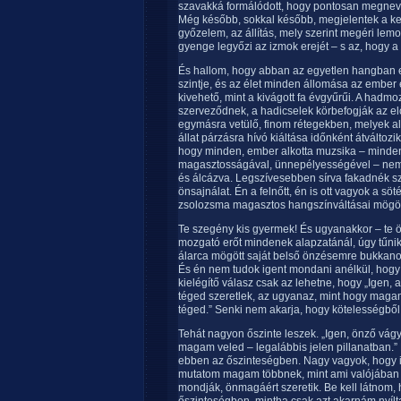
szavakká formálódott, hogy pontosan megneve
Még később, sokkal később, megjelentek a kerü
győzelem, az állítás, mely szerint megéri lemo
gyenge legyőzi az izmok erejét – s az, hogy a 
És hallom, hogy abban az egyetlen hangban 
szintje, és az élet minden állomása az ember e
kivehető, mint a kivágott fa évgyűrűi. A had
szerveződnek, a hadicselek körbefogják az el
egymásra vetülő, finom rétegekben, melyek alól
állat párzásra hívó kiáltása időnként átváltoz
hogy minden, ember alkotta muzsika – minden
magasztosságával, ünnepélyességével – nem 
és álcázva. Legszívesebben sírva fakadnék s
önsajnálat. Én a felnőtt, én is ott vagyok a sö
zsolozsma magasztos hangszínváltásai mögöt
Te szegény kis gyermek! És ugyanakkor – te ön
mozgató erőt mindenek alapzatánál, úgy tűnik,
álarca mögött saját belső önzésemre bukkanok
És én nem tudok igent mondani anélkül, hog
kielégítő válasz csak az lehetne, hogy „Igen,
téged szeretlek, az ugyanaz, mint hogy magam
téged.” Senki nem akarja, hogy kötelességből
Tehát nagyon őszinte leszek. „Igen, önző vág
magam veled – legalábbis jelen pillanatban.”
ebben az őszinteségben. Nagy vagyok, hogy il
mutatom magam többnek, mint ami valójában va
mondják, önmagáért szeretik. Be kell látnom,