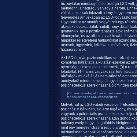
bizonytalan minőségű és erősségű LSD volt, 
methedrin, a nadragulya vagy a heroin. Enne
váltak, amit csak fokozott a tény, hogy nem me
fenyegetés árnyékában az LSD-fogyasztó kön
Ugyanakkor az amatőr vegyészek egy részéne
akiket küldetéstudatuk hajtott, hogy „beállíts
gyártaniuk. Így a pozitív tapasztalatok száma 
élményeké, és az alkímia csak tovább folytatód
hippikkel és egyetemi hallgatókkal azonosítja
orvosok, ügyvédek, lelkészek, művészek, üzl
háziasszonyok.
Az LSD és más pszichedelikus szerek teljes el
komolyan hátráltatta a kutatást ezekkel az an
nyereséges fekete piacot teremtett, (3) a rendő
feladattal, (4) hamis vágyakozást teremtett a 
bíróságok munkáját, és nem-bűnöző emberek ez
amelyekről mindenki tudja, hogy a szodómia és
pszichedelikus szerek használóit minden koráb
[2] Ezen összefoglalóban a marihuánát és a hasis
rendelkeznek az LSD képességeivel.
Melyek hát az LSD valódi veszélyei? Elsődleg
pszichózist bárkiben, aki erre fogékony, és a 
vagyunk a potenciális pszichotikusokat teljes
pszichedelikus szerek használatán gondolkodik
halvány esély, hogy – legalábbis ideiglenese
mint egy menetrendszerű repülőjáraté, azonb
háztartásban vannak veszélyforrások: elektrom
ammónia, aerosolos spray-k, alkohol, csúszós