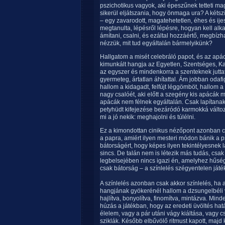
pszichotikus vagyok, aki épeszűnek tetteti mag
sikerül eljátszania, hogy önmaga ura? A két
– egy zavarodott, magatehetetlen, éhes és ij
megtanulta, lépésről lépésre, hogyan kell alkal
ámítani, csalni, és ezáltal hozzáértő, megbízh
nézzük, mit tud egyáltalán bármelyikünk?
Hallgatom a misét celebráló papot, és az apácá
kimunkált hangja az Egyetlen, Szentséges, Kat
az egyszer és mindenkorra a szenteknek juttat
gyermeteg, ártatlan áhítattal. Ám jobban odafi
hallom a kidagadt, felfújt léggömböt, hallom
nagy csalóét, aki előtt a szegény kis apácák 
apácák nem félnek egyáltalán. Csak lapítana
petyhüdt kifejezése bezáródó karmokká változik
mi a jó nekik: meghajolni és túlélni.
Ez a kimondottan cinikus nézőpont azonban c
a papra, amiért ilyen mesteri módon bánik a p
bátorságért, hogy képes ilyen tekintélyesnek 
sincs. De talán nem is létezik más tudás, cs
legbelsejében nincs igazi én, amelyhez hűsé
csak bátorság – a színlelés szégyentelen játé
A színlelés azonban csak akkor színlelés, ha a
hangjának gyökerénél hallom a dzsungelbéli va
hajlítva, bonyolítva, finomítva, mintázva. Min
húzás a játékban, hogy az eredeti üvöltés hat
élelem, vagy a pár utáni vágy kiáltása, vagy
sziklák. Később elbűvölő ritmust kapott, maj