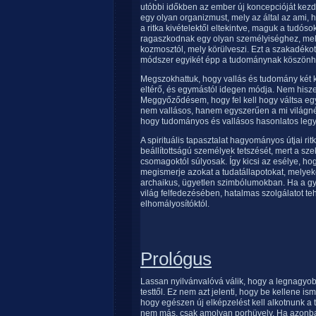
utóbbi időkben az ember új koncepcióját kezdi
egy olyan organizmust, mely az által az ami, h
a ritka kivételektől eltekintve, maguk a tudó
ragaszkodnak egy olyan személyiséghez, mely fü
kozmosztól, mely körülveszi. Ezt a szakadékot
módszer egyikét épp a tudománynak köszönhet
Megszokhattuk, hogy vallás és tudomány két kü
eltérő, és egymástól idegen módja. Nem hisze
Meggyőződésem, hogy fel kell hogy váltsa e
nem vallásos, hanem egyszerűen a mi világné
hogy tudományos és vallásos hasonlatos legy
A spirituális tapasztalat hagyományos útjai r
beállítottságú személyek tetszését, mert a sz
csomagoktól súlyosak. Így kicsi az esélye, ho
megismerje azokat a tudatállapotokat, melyeke
archaikus, ügyetlen szimbólumokban. Ha a gy
világ felfedezésében, hatalmas szolgálatot te
elhomályosítóktól.
Prológus
Lassan nyilvánvalóvá válik, hogy a legnagyo
testtől. Ez nem azt jelenti, hogy be kellene is
hogy egészen új elképzelést kell alkotnunk a t
nem más, csak amolyan porhüvely. Ha azonban