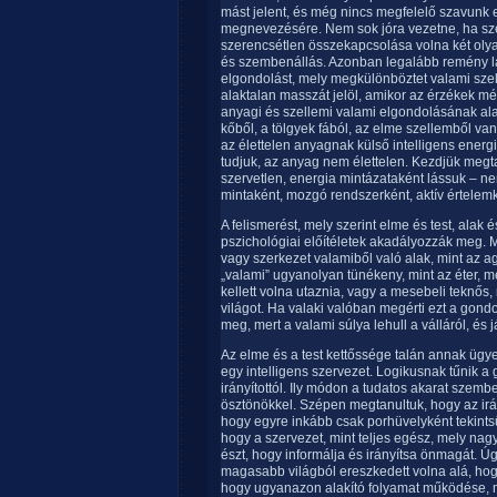
mást jelent, és még nincs megfelelő szavunk 
megnevezésére. Nem sok jóra vezetne, ha sz
szerencsétlen összekapcsolása volna két olya
és szembenállás. Azonban legalább remény lá
elgondolást, mely megkülönböztet valami szell
alaktalan masszát jelöl, amikor az érzékek m
anyagi és szellemi valami elgondolásának ala
kőből, a tölgyek fából, az elme szellemből va
az élettelen anyagnak külső intelligens ener
tudjuk, az anyag nem élettelen. Kezdjük megta
szervetlen, energia mintázataként lássuk – n
mintaként, mozgó rendszerként, aktív értelemk
A felismerést, mely szerint elme és test, alak
pszichológiai előítéletek akadályozzák meg. 
vagy szerkezet valamiből való alak, mint az a
„valami” ugyanolyan tünékeny, mint az éter, m
kellett volna utaznia, vagy a mesebeli teknős,
világot. Ha valaki valóban megérti ezt a gondo
meg, mert a valami súlya lehull a válláról, és
Az elme és a test kettőssége talán annak ügy
egy intelligens szervezet. Logikusnak tűnik a 
irányítottól. Ily módon a tudatos akarat szemb
ösztönökkel. Szépen megtanultuk, hogy az irá
hogy egyre inkább csak porhüvelyként tekintsün
hogy a szervezet, mint teljes egész, mely nagy
észt, hogy informálja és irányítsa önmagát. 
magasabb világból ereszkedett volna alá, hog
hogy ugyanazon alakító folyamat működése, m