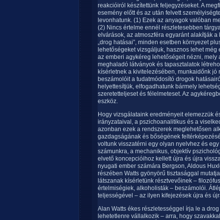
reakcióiról készítettünk feljegyzéseket. A megf
esemény előtt és az után felvett személyiségt
levonhatunk. (1) Ezek az anyagok valóban megvá
(2) Nincs értelme ennél részletesebben tárgyal
elvárások, az atmoszféra egyaránt alakítják a k
„drog hatásai”, minden esetben környezet plus
lehetőségeket vizsgáljuk, hasznos lehet még e
az emberi agykéreg lehetőségeit nézni, mely 
meghaladó látványok és tapasztalatok létreho
kísérletnek a kivitelezésében, munkaidőnk jó 
beszámolóit a tudatmódosító drogok hatásairó
helyettesítjük, elfogadhatunk bármely lehetség
szeretetteljeset és félelmeteset. Az agykéreg
eszköz.
Hogy vizsgálataink eredményeit elemezzük és
irányzataival, a pszichoanalitikus és a viselk
azonban ezek a rendszerek meglehetősen alkal
gazdagságának és bőségének feltérképezésér
voltunk visszatérni egy olyan nyelvhez és eg
számunkra, a mechanikus, objektív pszichológi
elvető koncepcióihoz kellett újra és újra viss
nyugati ember számára Bergson, Aldous Huxley
részében Watts gyönyörű tisztasággal mutatja 
látszanak kísérletünk résztvevőinek – filozófu
értelmiségiek, alkoholisták – beszámolói. Átl
teljességével – az ilyen kifejezések újra és 
Alan Watts ékes részletességgel írja le a drog á
lehetetlenre vállalkozik – arra, hogy szavakka