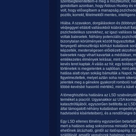
szentségtelenítettem-e meg a misztikumot, ne
gondoltam azonban, hogy Aldous Huxley és más
volt, hogy elősegítsem a manapság pszichede
pozitív, korrekt, félelmektől mentes, intelligens
Hiába. A szavakon, dorgálásokon és (többnyir
védjeggyel ellátott vallásokból kiábrándult fi
pszichedelikus szerekhez, az igazi vallásos ta
voltak balesetek. Néhány potenciális pszichoti
bizonytalan körülmények között fogyasztottak
fenyegető atmoszférájú kórházi kutatások sorá
képzelték, mesterségesen előidézett skizofréni
balesetek nagy vihart kavartak a médiában, m
emlékezetes élmények leírásai, mint amilyenr
kevés teret kaptak. A válás az hír, egy bold
történetek is megjelentek a sajtóban, mint péld
hatása alatt olyan sokáig bámulták a Napot, 
figyelmeztettek, melyet aztán soha nem sikerül
jelentek meg a génekre gyakorolt romboló hat
többé-kevésbé hasonló mértékű, mint a kávé é
A tömeghisztéria hatására az LSD szabványát
terméket a piacról. Ugyanakkor az USA kormá
katasztrófájából, egyszerűen betiltotta az LS
által támogatott néhány kutatásban engedély
hadviselési kísérleteiben), és a rendőrségre 
Egy LSD ellenes törvény egyszerűen betartath
mert a hatásos adag sokszorosa miniatűr helye
ehetőnek álcázható, gintől az itatóspapírig. 
szállítását, amatőr vegyészek hatalmas menn