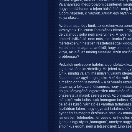
őszinteségben, mintha csak azt akarnám nyílta
Valahányszor megpróbálom őszintének meghat
hogy nem láthatom a fejem hátsó felét, még k
tudom, teljesen, ki vagyok. A tudat egy olyan k
kutya elásva.
Az élet maga, úgy tűnik, az érzékenység apró
kicsinyedik. Én Icurka-Picurkának hívom – eg
de valahogy soha nem sikerül neki. A növényi 
emberi civilizáció, nem más, mint Icurka-Picu
méretekben, hihetetlen részletességgel kid
kereshetem magamat anélkül, hogy el ne rejtőz
kutya, aki elől az mindig elszalad. Azért oszt
problémára?
Próbálok mélyebbre hatolni, a gondolatok közé
legalapvetőbb kezdeteikig. Mit jelent az, 
tűnik, mindig valami másmilyen, valami idegen
állapotom, az agyi idegsejteké. A kézbe vett 
furcsább önnön testemnél – a szívverés érzése
látványa, a felkavaró felismerés, hogy önmag
dolgok lényegénél egyszerűen nincs mód rá, 
önszeretet a mások szeretésétől. Az önmagam
másokról való tudás csak önmagam tudása. Ke
belső és külső, várható és váratlan tartalmazz
tisztábban látom, hogy egymást tartalmazzák,
gyöngéd és meghitt érzésekkel fordulok minde
ismeretlen, félelmetes, fenyegető, érthetetl
Igen, ez egy olyan „önmagam”, amelyre nagy
empirikus egóm, nem a tetszetősnek tűnő sz