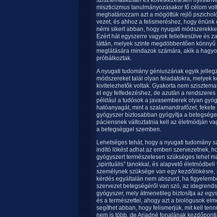
szisztematikusan és következetesen nyilvánv
miszticizmus tanulmányozásakor fő célom vol
meghatározzam azt a mögöttük rejlő pszicholó
vezet, és ahhoz a felismeréshez, hogy énünk e
némi sikert abban, hogy nyugati módszerekkel 
Ezért hát egyszerre vagyok fellelkesülve és
láttán, melyek szinte megdöbbentően könnyű
meglátására mindazok számára, akik a hagy
próbálkoztak.
A nyugati tudomány géniuszának egyik jelleg
módszereket talál olyan feladatokra, melye
kivitelezhetők voltak. Gyakorta nem szisztema
el egy felfedezéshez, de azután a rendszeres
például a tudósok a javasemberek olyan gyógy
hatóanyagát, mint a szalamandrafőzet, fekete ür
gyógyszer biztosabban gyógyítja a betegséget
páciensnek változtatnia kell az életmódján va
a betegséggel szemben.
Lehetséges tehát, hogy a nyugati tudomány s
indító lökést adhat az emberi szervezetnek,
gyógyszert természetesen szükséges lehet más
„spirituális” tanokkal, és alapvető életmódbe
személynek szüksége van egy kezdőlökésre, me
kérdés egyáltalán nem abszurd, ha figyelem
szervezet betegségéről van szó, az idegrends
gyógyszer, mely átmenetileg biztosítja az eg
és a természettel, ahogy azt a biológusok elm
segíthet abban, hogy felismerjük, mit kell ten
nem is több, de Ariadné fonalának kezdőpontja