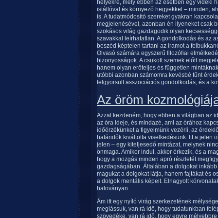
helyekre, mely ebben az esetben egy vidéki há
istállóval és környező hegyekkel – minden, aho
is. A tudatmódosító szereket gyakran kapcsola
megjelenésével, azonban én ilyeneket csak b
szokásos világ gazdagodik olyan kecsességgel
szavakkal leírhatatlan. A gondolkodás és az a
beszéd képtelen tartani az iramot a felbukka
Olvasó számára egyszerű filozófiai elmélkedé
bizonyosságok. A csukott szemek előtt megjel
hanem olyan erőteljes és független mintáknak
utóbbi azonban számomra kevésbé tűnt érdekes
felgyorsult asszociációs gondolkodás, és a k
Az öröm kozmológiáj
Azzal kezdeném, hogy ebben a világban az idő 
az óra ideje, és mindazé, ami az órához kapc
időérzékünket a figyelmünk vezérli, az érdekl
határidők kiváltotta viselkedésünk. Itt a jel
jelen – egy kiteljesedő mintázat, melynek nin
önmaga. Amikor indul, akkor érkezik, és a mag 
hogy a mozgás minden apró részletét megfigye
gazdagságában. Általában a dolgokat inkáb
magukat a dolgokat látja, hanem fajtákat és oszt
a dolgok mentális képeit. Elnagyolt körvonala
haloványan.
Ám itt egy nyíló virág szerkezetének mélysége
meglássuk, van rá idő, hogy tudatunkban felé
szövedéke, van rá idő, hogy egyre mélyebbre