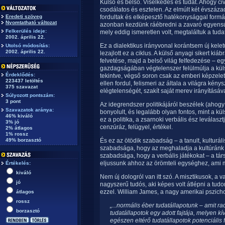
Külső és belső. Viselkedés és tudat. Ahogy civi
csodálatos és esztelen. Az elmúlt két évszáza
Eredeti szöveg
fordultak és elképesztő hatékonysággal formált
Nyomtatható változat
azonban kezdünk ráébredni a zavaró egyensúl
Felkerülés ideje:
mely eddig ismeretlen volt, megtaláltuk a tudat
2002. április 22.
Ez a dialektikus irányvonal korántsem új kel
Utolsó módosítás:
2002. április 22.
lezajlott ez a ciklus. A külső anyagi sikert ki
felvetése, majd a belső világ felfedezése – e
gazdagságában végtelenszer felülmúlja a küls
Érdeklődés:
tekintve, végső soron csak az emberi képzelet
223437 letöltés
ellen fordul, felismeri az általa a világra kény
375 szavazat
elégtelenségét, szakít saját merev irányításáv
Súlyozott pontszám:
3 pont
Az idegrendszer politikájáról beszélek (ahogy
Szavazatok aránya:
bonyolult, és legalább olyan fontos, mint a küls
46% kiváló
ez a politika, a zsarnoki verbális ész leválasz
3% jó
cenzúráz, felügyel, értékel.
2% átlagos
1% rossz
49% borzasztó
És ez az ötödik szabadság – a tanult, kulturál
szabadsága, hogy az meghaladja a kultúránk á
szabadsága, hogy a verbális játékokat – a társ
eljussunk ahhoz az örömteli egységhez, ami mö
Értékelés:
kiváló
Nem új dologról van itt szó. A misztikusok, a v
jó
nagyszerű tudós, aki képes volt átlépni a tud
ezzel. William James, a nagy amerikai pszicho
átlagos
rossz
„...normális éber tudatállapotunk – amit r
borzasztó
tudatállapotok egy adott fajtája, melyen kí
egészen eltérő tudatállapotok potenciális 