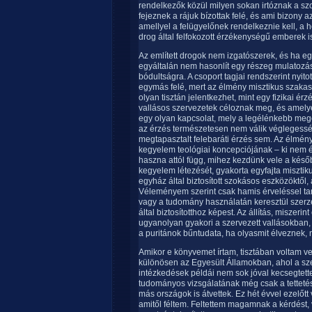
rendelkezők közül milyen sokan irtóznak a szo
fejeznek a rájuk bízottak felé, és ami bizony a
amellyel a felügyelőnek rendelkeznie kell, a 
drog által felfokozott érzékenységű emberek is
Az említett drogok nem izgatószerek, és ha e
egyáltalán nem hasonlít egy részeg mulatozá
bódultságra. A csoport tagjai rendszerint nyito
egymás felé, mert az élmény misztikus szak
olyan tisztán jelentkezhet, mint egy fizikai érz
vallásos szervezetek céloznak meg, és amelyet
egy olyan kapcsolat, mely a legélénkebb meg
az érzés természetesen nem válik véglegessé
megtapasztalt felebaráti érzés sem. Az élmény
kegyelem teológiai koncepciójának – ki nem é
haszna attól függ, mihez kezdünk vele a későb
kegyelem létezését, gyakorta egyfajta misztiku
egyház által biztosított szokásos eszközöktől,
Véleményem szerint csak hamis érveléssel ta
vagy a tudomány használatán keresztül szerz
által biztosítotthoz képest. Az állítás, miszeri
ugyanolyan gyakori a szervezett vallásokban
a puritánok bűntudata, ha olyasmit élveznek,
Amikor e könyvemet írtam, tisztában voltam ve
különösen az Egyesült Államokban, ahol a sze
intézkedések példái nem sok jóval kecsegtett
tudományos vizsgálatának még csak a tetteté
más országok is átvettek. Ez hét évvel ezelőtt
amitől féltem. Feltettem magamnak a kérdést, 