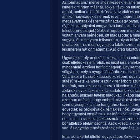
Az „önmagam,” melyet most kezdek felismerni
ismerek minden másnál, sokkal távolibb múltb
annál, amikor a felnőttek összezavartak és me
amikor nagyságuk és erejük révén megrémiszth
megzavarhattak és terrorizálhattak egy olyan,
(A játékszabályokat magyarázó tanár szadizm
felsőbbrendűségét.) Sokkal régebben mindeze
voltam anyám méhében, ott magasodik a mindi
vagyok, és amelyben felismerem, olyan kitör
elválasztott, és most egymásra találó szerelm
felismerem hát önmagamat. A jó öreg lókötőt,
Ugyanakkor olyan érzésem lesz, mintha minden 
csak elfeledkeztem róluk, és most újra emlék
mindenfelé erdővel borított hegyek. Egy kertbe
völgyben, mely a nyugati óceánhoz ereszkedik
Valamikor a huszadik század közepén, egy nyár
sütésű fekete kenyeret eszünk, fehérbort iszun
lennénk, mert ezek az emberek itt velem már 
akiknek nevük, lakcímük, társadalombiztosít
halandók, akiknek tettetik magukat. Inkább sa
azonban anélkül, hogy emberi mivoltukat elve
személyiségeik, a pap hangjához hasonlóan, 
egyediek és örökkévalók, férfiak és nők, ugya
hogy egymást meglássuk, az időn kívülre kerü
és – mintha csak ezt jelképeznék – a szemek 
bőr áttetsző elefántcsonttá. Azok között, akik
van, és egymás természetének elfogadása, a
Ella, aki a kertet ültette, egy jóságos Kirké 