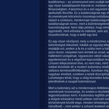
buddhizmus – az univerzumot nem osztják ketté
egy olyan tudatállapotot érjenek el, melyben az
fényességben. A taoizmus és a zen egyaránt a 
spekulatív filozófia. Ez a tudatosságnak eg
és események kölcsönös összekapcsolódása ál
ráépül a szokásos, mindennapi tudatosságunk,
tudatlanságnak nevez, mert a különbségeknek 
hasonlóságokat. Nem látja például, hogy elme,
egymástól, mint előoldal és hátoldal, sem azt
összefonódnak, hogy a kettő egy test.
Ez egy olyan nézőpont, mely a miszticizmus sok
különbségek létezését, inkább az egység kifej
mutatják ezt, amikor a fa és a szikla nem a hát
azon részei, melyeket nem érintett az ecset,
háttérként szolgálnak. Ugyanezen okból vála
egyetemessel és a végsővel kapcsolatban teszn
Linssen kifejezésével élve, ez nem más, mint 
sokkal közelebb áll a modern tudomány relatí
vallásos természetfölöttiséghez. Azonban mí
nagyban elméleti, ezekben a keleti diszciplín
Lehetséges tehát, hogy a világ közvetlen tud
jelenthetnek a nyugati tudománnyal.
Mert a tudomány azt a mindennapos feltételezé
események összessége, és ezeket a részletek
legpontosabban leírni. A tudomány legfőbb jell
a dolgok leírásához minél jobban szét kell szed
körülmények között végzi, minden lehetséges
irányítható – mint amikor a zuhanó testeket v