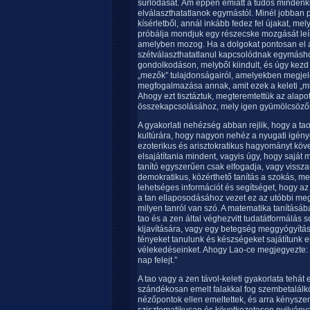
súrlódását. Ám éppen emiatt a tudós mindenk
elválaszthatatlanok egymástól. Minél jobban p
kísérletből, annál inkább fedez fel újakat, me
próbálja mondjuk egy részecske mozgását leírni
amelyben mozog. Ha a dolgokat pontosan el ak
szétválaszthatatlanul kapcsolódnak egymásho
gondolkodáson, melyből kiindult, és úgy kezd
„mezők” tulajdonságairól, amelyekben megje
megfogalmazása annak, amit ezek a keleti „mi
Ahogy ezt tisztáztuk, megteremtettük az alapo
összekapcsolásához, mely igen gyümölcsözőn
A gyakorlati nehézség abban rejlik, hogy a ta
kultúrára, hogy nagyon nehéz a nyugati igények
ezoterikus és arisztokratikus hagyományt köve
elsajátítania mindent, vagyis úgy, hogy saját m
tanító egyszerűen csak elfogadja, vagy visszau
demokratikus, közérthető tanítás a szokás, me
lehetséges információt és segítséget, hogy a
a tan ellaposodásához vezet ez az utóbbi megkö
milyen tanról van szó. A matematika tanításá
tao és a zen által véghezvitt tudatátformálás 
kijavítására, vagy egy betegség meggyógyítás
tényeket tanulunk és készségeket sajátítunk 
vélekedéseinket. Ahogy Lao-ce megjegyezte: „A
nap felejt.”
A tao vagy a zen távol-keleti gyakorlata tehá
szándékosan emelt falakkal fog szembetalálk
nézőpontok ellen emeltettek, és arra kényszerí