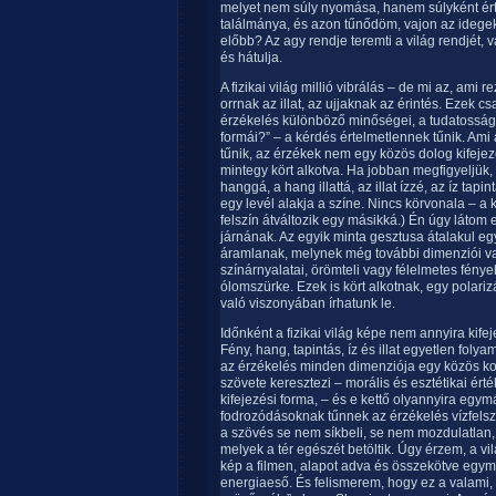
melyet nem súly nyomása, hanem súlyként ért
találmánya, és azon tűnődöm, vajon az idege
előbb? Az agy rendje teremti a világ rendjét, v
és hátulja.
A fizikai világ millió vibrálás – de mi az, ami 
orrnak az illat, az ujjaknak az érintés. Ezek 
érzékelés különböző minőségei, a tudatosság 
formái?” – a kérdés értelmetlennek tűnik. Am
tűnik, az érzékek nem egy közös dolog kifeje
mintegy kört alkotva. Ha jobban megfigyeljük, 
hanggá, a hang illattá, az illat ízzé, az íz tap
egy levél alakja a színe. Nincs körvonala – a 
felszín átváltozik egy másikká.) Én úgy látom 
járnának. Az egyik minta gesztusa átalakul e
áramlanak, melynek még további dimenziói van
színárnyalatai, örömteli vagy félelmetes fény
ólomszürke. Ezek is kört alkotnak, egy polari
való viszonyában írhatunk le.
Időnként a fizikai világ képe nem annyira kife
Fény, hang, tapintás, íz és illat egyetlen fol
az érzékelés minden dimenziója egy közös kon
szövete keresztezi – morális és esztétikai ért
kifejezési forma, – és e kettő olyannyira eg
fodrozódásoknak tűnnek az érzékelés vízfelszí
a szövés se nem síkbeli, se nem mozdulatlan
melyek a tér egészét betöltik. Úgy érzem, a vi
kép a filmen, alapot adva és összekötve egymáss
energiaeső. És felismerem, hogy ez a valami,