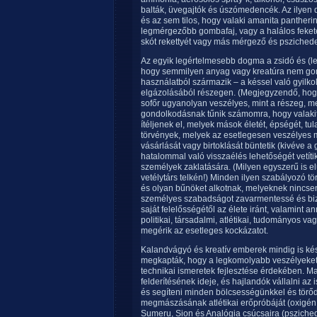
balták, üvegajtók és úszómedencék. Az ilyen 
és az sem tilos, hogy valaki amanita panther
legmérgezőbb gombafaj, vagy a halálos fekete c
skót rekettyét vagy más mérgező és psziched
Az egyik legértelmesebb dogma a zsidó és (le
hogy semmilyen anyag vagy kreatúra nem g
használatból származik – a késsel való gyilko
elgázolásából részegen. (Megjegyzendő, hogy
sofőr ugyanolyan veszélyes, mint a részeg, me
gondolkodásnak tűnik számomra, hogy valakit 
ítéljenek el, melyek mások életét, épségét, tul
törvények, melyek az esetlegesen veszélyes 
vásárlását vagy birtoklását büntetik (kivéve 
hatalommal való visszaélés lehetőségét vetítik
személyek zaklatására. (Milyen egyszerű is el
vetélytárs telkén!) Minden ilyen szabályozó t
és olyan bűnöket alkotnak, melyeknek nincsene
személyes szabadságot zavarmentessé és bi
saját felelősségétől az élete iránt, valamint a
politikai, társadalmi, atlétikai, tudományos 
megérik az esetleges kockázatot.
Kalandvágyó és kreatív emberek mindig is késze
megkapták, hogy a legkomolyabb veszélyeket v
technikai ismeretek fejlesztése érdekében. Ma s
felderítésének ideje, és hajlandók vállalni az 
és segíteni minden bölcsességünkkel és törő
megmászásának atlétikai erőpróbáját (oxigén ha
Sumeru, Sion és Analógia csúcsaira (psziched