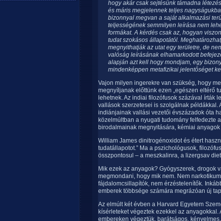
hogy akár csak sejtésünk támadna létezés
és máris megjelennek teljes nagyságukban
bizonnyal megvan a saját alkalmazási ter
teljességének semmilyen leírása nem lehet 
formákat. A kérdés csak az, hogyan viszo
tudat szokásos állapotától. Meghatározhat
megnyithatják az utat egy területre, de ne
valóság leírásának elhamarkodott befejez
alapján azt kell hogy mondjam, egy bizony
mindenképpen metafizikai jelentőséget kel
Vajon milyen ingerekre van szükség, hogy me
megnyíljanak előttünk ezen „egészen eltérő tu
lehetnek. Az indiai filozófusok százával írták
vallások szerzetesei is szolgálnak példákkal.
indiánjainak vallási vezetői évszázadok óta h
közelmúltban a nyugati tudomány felfedezte a
birodalmainak megnyitására, kémiai anyagok
William James dinitrogénoxidot és étert haszn
tudatállapotot.” Ma a pszichológusok, filozóf
összpontosul – a meszkalinra, a lizergsav diet
Mik ezek az anyagok? Gyógyszerek, drogok v
megmondani, hogy mik nem. Nem narkotikumo
fájdalomcsillapítók, nem érzéstelenítők. Inkáb
emberek többsége számára megrázóan új tapas
Az elmúlt két évben a Harvard Egyetem Szem
kísérleteket végeztek ezekkel az anyagokkal. A
embereken végeztük, barátságos, kényelmes,