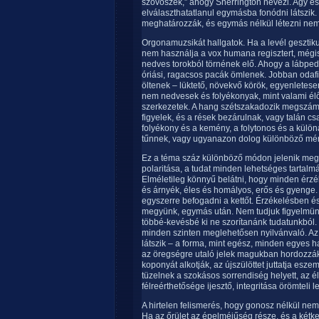
szövőszék,” ahogy Sherrington nevezi. Agy és 
elválaszthatatlanul egymásba fonódni látszik.
meghatározzák, és egymás nélkül létezni ne
Orgonamuzsikát hallgatok. Ha a levél gesztikul
nem használja a vox humana regisztert, mégis
nedves torokból törnének elő. Ahogy a lábped
óriási, ragacsos pacák ömlenek. Jobban odaf
öltenek – lüktető, növekvő körök, egyenletese
nem nedvesek és folyékonyak, mint valami él
szerkezetek. A hang szétszakadozik megszám
figyelek, és a rések bezárulnak, vagy talán 
folyékony és a kemény, a folytonos és a külön
tűnnek, vagy ugyanazon dolog különböző mér
Ez a téma száz különböző módon jelenik meg –
polaritása, a tudat minden lehetséges tartal
Elméletileg könnyű belátni, hogy minden érzék
és árnyék, éles és homályos, erős és gyenge.
egyszerre befogadni a kettőt. Érzékelésben é
megyünk, egymás után. Nem tudjuk figyelmünket
többé-kevésbé ki ne szorítanánk tudatunkból
minden szinten meglehetősen nyilvánvaló. Az 
látszik – a forma, mint egész, minden egyes ha
az öregségre utaló jelek magukban hordozzák a
koponyát alkotják, az újszülöttet juttatja esz
tüzelnek a szokásos sorrendiség helyett, az é
félreérthetősége ijesztő, integritása örömteli l
A hirtelen felismerés, hogy gonosz nélkül ne
Ha az őrület az épelméjűség része, és a kétk