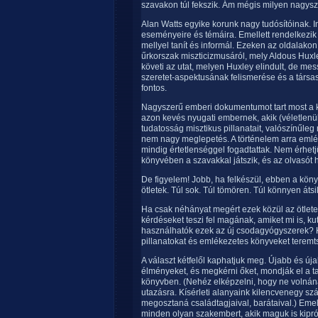
szavakon túl fekszik. Ám mégis milyen nagysz
Alan Watts egyike korunk nagy tudósítóinak. I
eseményeire és témáira. Emellett rendelkezik 
mellyel tanít és informál. Ezeken az oldalako
űrkorszak miszticizmusáról, mely Aldous Huxl
követi az utat, melyen Huxley elindult, de me
szeretet-aspektusának felismerése és a társa
fontos.
Nagyszerű emberi dokumentumot tart most a 
azon kevés nyugati embernek, akik (véletlenül
tudatosság misztikus pillanatait, valószínűleg
nem nagy meglepetés. A történelem arra emlé
mindig értetlenséggel fogadtattak. Nem érhet
könyvében a szavakkal játszik, és az olvasót h
De figyelem! Jobb, ha felkészül, ebben a köny
ötletek. Túl sok. Túl tömören. Túl könnyen átsik
Ha csak néhányat megért ezek közül az ötlete
kérdéseket teszi fel magának, amiket mi is, k
használhatók ezek az új csodagyógyszerek? K
pillanatokat és emlékezetes könyveket terem
A választ kétfelől kaphatjuk meg. Újabb és ú
élményeket, és megkérni őket, mondják el a t
könyvben. (Nehéz elképzelni, hogy ne volnána
utazásra. Kísérleti alanyaink kilencvenegy s
megosztaná családtagjaival, barátaival.) Emel
minden olyan szakembert, akik maguk is kiprób