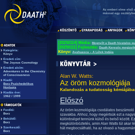
Az emberi elme első d
mással egy osztályba 
[20250114] Média:
Megnyílt a Daath hivatalos p
[20250111] Fejlesztés:
Daath Keresés megjavít
Kategória:
Könyv:
Ayahuasca – A Lélek Indája
Könyv
Eredeti cím:
The Joyous Cosmology
Eredeti alcím:
Adventures in the Chemistry
of Consciousness
Alan W. Watts:
Kiadó:
Az öröm kozmológiája
Borz Pszichedelikus
Honlapja
Kalandozás a tudatosság kémiájába
Kiadás éve:
1962 / 1999
Előszó
Az öröm kozmológiája csodálatos beszámoló 
Fordító:
Borz
szavakba. Ahhoz, hogy megértsük ezt a nagys
Beküldő:
különbséget tennünk külső és belső között. 
Borz
megkülönböztetés, amin Alan Watts túl akar lé
Szerkesztő:
hát megbocsátható, ha az olvasó a hagyomány
Borz