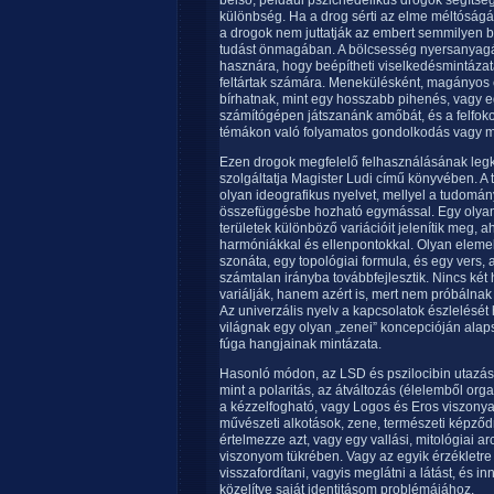
belső, például pszichedelikus drogok segítsé
különbség. Ha a drog sérti az elme méltóságát,
a drogok nem juttatják az embert semmilyen 
tudást önmagában. A bölcsesség nyersanyagát
hasznára, hogy beépítheti viselkedésmintáza
feltártak számára. Menekülésként, magányos é
bírhatnak, mint egy hosszabb pihenés, vagy e
számítógépen játszanánk amőbát, és a felfokoz
témákon való folyamatos gondolkodás vagy m
Ezen drogok megfelelő felhasználásának leg
szolgáltatja Magister Ludi című könyvében. A t
olyan ideografikus nyelvet, mellyel a tudomány
összefüggésbe hozható egymással. Egy olyan 
területek különböző variációit jelenítik meg
harmóniákkal és ellenpontokkal. Olyan elemekbő
szonáta, egy topológiai formula, és egy vers,
számtalan irányba továbbfejlesztik. Nincs két
variálják, hanem azért is, mert nem próbálnak 
Az univerzális nyelv a kapcsolatok észlelését 
világnak egy olyan „zenei” koncepcióján alap
fúga hangjainak mintázata.
Hasonló módon, az LSD és pszilocibin utazáso
mint a polaritás, az átváltozás (élelemből orga
a kézzelfogható, vagy Logos és Eros viszonya
művészeti alkotások, zene, természeti képződ
értelmezze azt, vagy egy vallási, mitológiai a
viszonyom tükrében. Vagy az egyik érzéklet
visszafordítani, vagyis meglátni a látást, és i
közelítve saját identitásom problémájához.