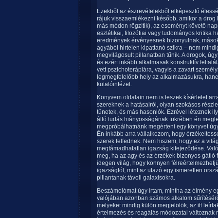
Ezekből az észrevételekből elképesztő éles
rájuk visszaemlékezni később, amikor a drog h
más módon rögzítik), az eseményt követő napo
esztétikai, filozófiai vagy tudományos kritik
eredmények érvényesnek bizonyulnak, mások n
agyából hirtelen kipattanó szikra – nem mindi
megvilágosult pillanatban tűnik. A drogok, úgy
és ezért inkább alkalmasak konstruktív felta
vett pszichoterápiára, vagyis a zavart szemé
legmegfelelőbb hely az alkalmazásukra, han
kutatóintézet.
Könyvem oldalain nem is teszek kísérletet ar
szereknek a hatásairól, olyan szokásos részlete
tünetek, és más hasonlók. Ezrével léteznek 
álló tudás hiányosságának tükrében én megleh
megpróbálhatnánk megérteni egy könyvet úgy, 
Én inkább arra vállalkozom, hogy érzékeltesse
szerek felfednek. Nem hiszem, hogy ez a világ
megtámadhatatlan igazság kifejeződése. Valós
meg, ha az agy és az érzékek bizonyos gátló 
idegen világ, hogy könnyen félreértelmezhet
igazságtól, mint az utazó egy ismeretlen ors
pillantanak távoli galaxisokra.
Beszámolómat úgy írtam, mintha az élmény egy
valójában azonban számos alkalom sűrítéséről 
melyeket mindig külön megjelölök, az itt leírt
értelmezés és reagálás módozatai változnak 