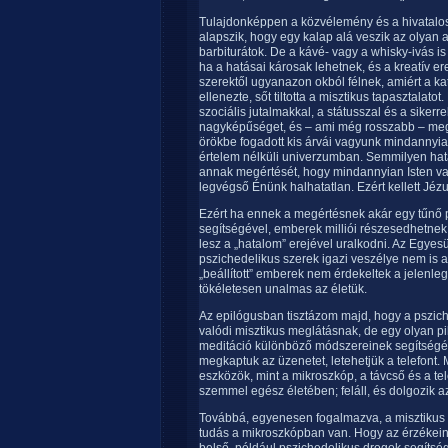
Tulajdonképpen a közvélemény és a hivatalos
alapszik, hogy egy kalap alá veszik az olyan 
barbiturátok. De a kávé- vagy a whisky-ivás is
ha a hatásai károsak lehetnek, és a kreatív 
szerektől ugyanazon okból félnek, amiért a kat
ellenezte, sőt tiltotta a misztikus tapasztalat
szociális jutalmakkal, a státusszal és a siker
nagyképűséget, és – ami még rosszabb – megc
örökbe fogadott kis árvái vagyunk mindannyia
értelem nélküli univerzumban. Semmilyen hatal
annak megértését, hogy mindannyian Isten va
legvégső Énünk halhatatlan. Ezért kellett Jézu
Ezért ha ennek a megértésnek akár egy tűnő pi
segítségével, emberek milliói részesedhetnek
lesz a „hatalom” erejével uralkodni. Az Egyes
pszichedelikus szerek igazi veszélye nem is an
„beállított” emberek nem érdekeltek a jelenle
tökéletesen unalmas az életük.
Az epilógusban tisztázom majd, hogy a pszich
valódi misztikus meglátásnak, de egy olyan pil
meditáció különböző módszereinek segítségév
megkaptuk az üzenetet, letehetjük a telefont.
eszközök, mint a mikroszkóp, a távcső és a te
szemmel egész életében; feláll, és dolgozik azo
Továbbá, egyenesen fogalmazva, a misztikus 
tudás a mikroszkópban van. Hogy az érzékein