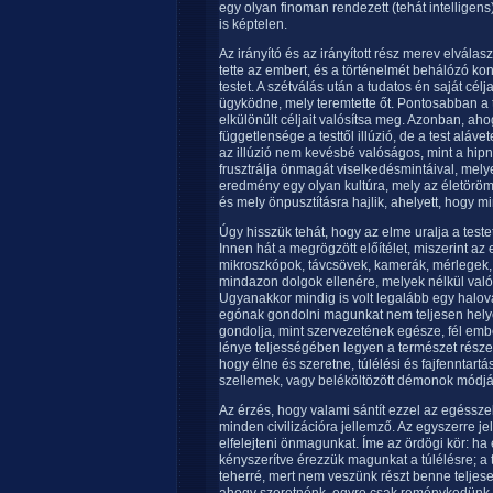
egy olyan finoman rendezett (tehát intelligens
is képtelen.
Az irányító és az irányított rész merev elvála
tette az embert, és a történelmét behálózó ko
testet. A szétválás után a tudatos én saját célj
ügyködne, mely teremtette őt. Pontosabban a tu
elkülönült céljait valósítsa meg. Azonban, ah
függetlensége a testtől illúzió, de a test alá
az illúzió nem kevésbé valóságos, mint a hipn
frusztrálja önmagát viselkedésmintáival, mely
eredmény egy olyan kultúra, mely az életöröm
és mely önpusztításra hajlik, ahelyett, hogy 
Úgy hisszük tehát, hogy az elme uralja a teste
Innen hát a megrögzött előítélet, miszerint az
mikroszkópok, távcsövek, kamerák, mérlegek,
mindazon dolgok ellenére, melyek nélkül valós
Ugyanakkor mindig is volt legalább egy halová
egónak gondolni magunkat nem teljesen hely
gondolja, mint szervezetének egésze, fél emb
lénye teljességében legyen a természet része. A
hogy élne és szeretne, túlélési és fajfenntart
szellemek, vagy beléköltözött démonok módjára
Az érzés, hogy valami sántít ezzel az egéssz
minden civilizációra jellemző. Az egyszerre j
elfelejteni önmagunkat. Íme az ördögi kör: h
kényszerítve érezzük magunkat a túlélésre; a t
teherré, mert nem veszünk részt benne teljes