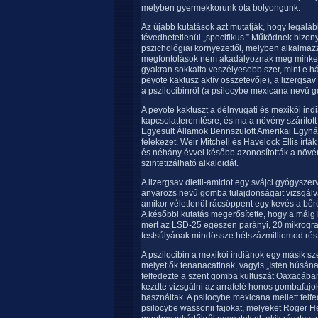
melyben gyermekkorunk óta bolyongunk.
Az újabb kutatások azt mutatják, hogy legaláb
tévedhetetlenül „specifikus.” Működnek bizon
pszichológiai környezettől, melyben alkalmazz
megfontolások nem akadályoznak meg minket 
gyakran sokkalta veszélyesebb szer, mint e h
peyote kaktusz aktív összetevője), a lizergsav
a pszilocibinről (a psilocybe mexicana nevű
A peyote kaktuszt a délnyugati és mexikói ind
kapcsolatteremtésre, és ma a növény szárítot
Egyesült Államok Bennszülött Amerikai Egyház
felekezet. Weir Mitchell és Havelock Ellis írtá
és néhány évvel később azonosították a növén
szintetizálható alkaloidát.
A lizergsav dietil-amidot egy svájci gyógysze
anyarozs nevű gomba tulajdonságait vizsgálva. 
amikor véletlenül rácsöppent egy kevés a bőré
A későbbi kutatás megerősítette, hogy a máig
mert az LSD-25 egészen parányi, 20 mikrogr
testsúlyának mindössze hétszázmilliomod rés
A pszilocibin a mexikói indiánok egy másik 
melyet ők tenanacatlnak, vagyis „Isten húsá
felfedezte a szent gomba kultuszát Oaxacába
kezdte vizsgálni az arrafelé honos gombafajok
használtak. A psilocybe mexicana mellett fel
psilocybe wassonii fajokat, melyeket Roger 