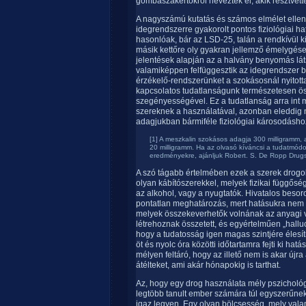
gombaszakértőkről neveztek el, akik résztvette
A nagyszámú kutatás és számos elmélet ellen
idegrendszerre gyakorolt pontos fiziológiai h
hasonlóak, bár az LSD-25, talán a rendkívül k
másik kettőre oly gyakran jellemző émelygése
jelentések alapján az a halvány benyomás lát
valamiképpen felfüggesztik az idegrendszer biz
érzékelő-rendszerünket a szokásosnál nyitott
kapcsolatos tudatlanságunk természetesen ö
szegényességével. Ez a tudatlanság arra int
szereknek a használatával, azonban eleddig 
adagjukban bármiféle fiziológiai károsodásho
[1] A meszkalin szokásos adagja 300 milligramm,
20 milligramm. Ha az olvasó kíváncsi a tudatmódos
eredményekre, ajánljuk Robert. S. De Ropp Drug
A szó tágabb értelmében ezek a szerek drog
olyan kábítószerekkel, melyek fizikai függősé
az alkohol, vagy a nyugtatók. Hivatalos besor
pontatlan meghatározás, mert hatásukra nem h
melyek összekeverhetők volnának az anyagi 
létrehoznak összetett, és egyértelműen „hall
hogy a tudatosság igen magas szintjére élesí
öt és nyolc óra közötti időtartamra fejti ki h
mélyen feltáró, hogy az illető nem is akar új
átélteket, ami akár hónapokig is tarthat.
Az, hogy egy drog használata mély pszichológ
legtöbb tanult ember számára túl egyszerűnek,
igaz legyen. Egy olyan bölcsesség, mely vala