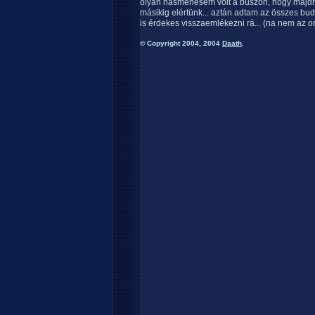
olyan hasmenésem volt a buszon, hogy majdne
másikig elértünk... aztán adtam az összes bud
is érdekes visszaemlékezni rá... (na nem az or
© Copyright 2004, 2004
Daath
.