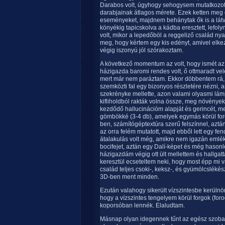
Darabos volt, úgyhogy sehogysem mutatkozott 
darabjainak átlagos mérete. Ezek ketten meg o
eseményeket, majdnem behánytak ők is a látv
könyékig tapicskolva a kádba eresztett, lefoly
volt, mikor a lepedőböl a reggeliző család nyak
meg, hogy kértem egy kis edényt, amivel elke
végig iszonyú jól szórakoztam.
A következő momentum az volt, hogy ismét az 
házigazda baromi rendes volt, ő ottmaradt vel
mert már nem paráztam. Ekkor döbbentem rá,
szemközti fal egy bizonyos részletére nézni, a
szekrényke mellette, azon valami olyasmi lámp
kifliholdból rakták volna össze, meg növények
kezdődő hallucinációm alapját és gerincét, me
gömbökké (3-4 db), amelyek egymás körül for
ben, számítógéptextúra szerű felszínnel, azt
az orra felém mutatott, majd ebből lett egy fe
átalakulás volt még, amikre nem igazán emléksz
bocifejet, aztán egy Dalí-képet és még hasonl
házigazdám végig ott ült mellettem és hallgatt
keresztül ecseteltem neki, hogy most épp mi va
család teljes csoki-, keksz-, és gyümölcsléké
3D-ben ment minden.
Ezután valahogy sikerült vízszintesbe kerüln
hogy a vízszintes tengelyem körül forgok (for
koporsóban lennék. Elaludtam.
Másnap olyan idegennek tűnt az egész szoba. 