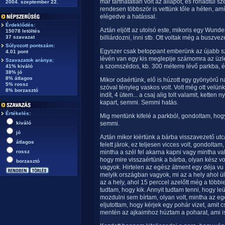
már tarthatatlan volt az állapot, és rohadtul sz
2004. szeptember 22.
rendesen többször is vettünk tőle a héten, amíg
elégedve a hatással.
Érdeklődés:
Aztán eljött az utolsó este, mikoris egy Wund
15078 letöltés
37 szavazat
billiárdozni, inni stb. Ott voltak még a buszve
Súlyozott pontszám:
Egyszer csak betoppant emberünk az újabb s
4.01 pont
lévén van egy kis meglepije számomra az üzle
Szavazatok aránya:
a szomszédos, kb. 300 méterre lévő parkba, és
41% kiváló
38% jó
8% átlagos
Mikor odaértünk, elő is húzott egy gyönyörű n
5% rossz
szóval tényleg vaskos volt. Volt még ott velü
8% borzasztó
indít, 4 ütem... a csaj alig tolt valamit, ketten
kapart, semmi. Semmi hatás.
Értékelés:
Mig mentünk kifelé a parkból, gondoltam, hogy 
kiváló
semmi.
jó
Aztán mikor kiértünk a bárba visszavezető utcár
átlagos
felett járok, ez teljesen vicces volt, gondoltam
rossz
mintha a szél fel akarna kapni vagy mintha 
hogy mire visszaértünk a bárba, olyan kész v
borzasztó
vagyok. Hirtelen az egész átment egy déja vu
melyik országban vagyok, mi az a hely ahol ül
az a hely, ahol 15 perccel azelőtt még a töb
tudtam, hogy kik. Annyit tudtam tenni, hogy l
mozdulni sem bírtam, olyan volt, mintha az e
eljutottam, hogy kérjek egy pohár vizet, amit
mentén az ajkaimhoz húztam a poharat, ami i