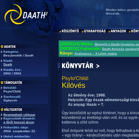
Minden bölcs gondolko
félreértik.
[20250114] Média:
Megnyílt a Daath hivatalos p
[20250111] Fejlesztés:
Daath Keresés megjavít
Kategória:
Könyv:
Ayahuasca – A Lélek Indája
Beszámolók / Daath
Kiadó:
Daath
Kiadás éve:
2004 / 2004
Psylo'Child:
Kilövés
Beküldő:
Psylo'Child
Az élmény éve: 1998.
Szerkesztő:
Helyszín: Egy észak-németországi kisvár
Siphersh
Az anyag: Hasis + ?.
Úgy kezdődött az egész történet, hogy a kór
Nyomtatható változat
közvetlenül az érettségi után volt, és az egyi
Kapcsolódó témakör:
kattanva a zöld színre.
a fűről hosszú távon
Felkerülés ideje:
Első dolgunk tehát az volt, hogy felhajtsuk a k
2004. szeptember 22.
– egy órányi – kérdezősködés után megtaláltuk
Utolsó módosítás: