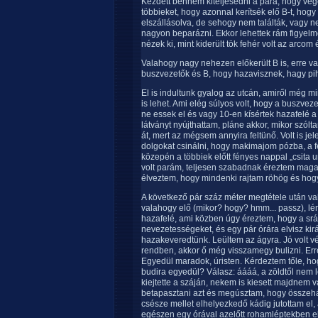
Kezdett bennem kiteljesedni a para, hogy vé
többieket, hogy azonnal kerítsék elő B-t, hogy
elszállásolva, de sehogy nem találták, vagy 
nagyon beparázni. Ekkor lehettek rám figyelm
nézek ki, mint kiderült tök fehér volt az arcom
Valahogy nagy nehezen előkerült B is, erre va
buszvezetők és B, hogy hazavisznek, hagy p
El is indultunk gyalog az utcán, amiről még m
is lehet. Ami elég súlyos volt, hogy a buszve
ne essek el és vagy 10-en kísértek hazafelé a 
látványt nyújthattam, pláne akkor, mikor szól
át, mert az mégsem annyira feltünő. Volt is jel
dolgokat csinálni, hogy makimajom pózba, a f
közepén a többiek előtt fényes nappal „csita
volt parám, teljesen szabadnak éreztem magam
élveztem, hogy mindenki rajtam röhög és hogy
A következő pár száz méter megtétele után val
valahogy elő (mikor? hogy? hmm... passz), lén
hazafelé, ami közben úgy éreztem, hogy a srá
nevezetességeket, és egy pár órára elvisz kir
hazakeveredtünk. Leültem az ágyra. Jó volt v
rendben, akkor ő még visszamegy bulizni. Erre
Egyedül maradok, úristen. Kérdeztem tőle, hog
budira egyedül? Válasz: áááá, a zöldtől nem 
kiejtette a száján, nekem is kiesett majdnem 
betapasztani azt és megúsztam, hogy összehá
csésze mellet elhelyezkedő kádig jutottam el
egészen egy órával azelőtt rohamléptekben elfo