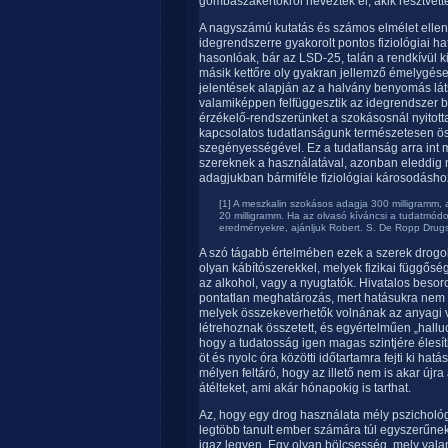
gombaszakértőkről neveztek el, akik résztvette
A nagyszámú kutatás és számos elmélet ellen
idegrendszerre gyakorolt pontos fiziológiai h
hasonlóak, bár az LSD-25, talán a rendkívül k
másik kettőre oly gyakran jellemző émelygése
jelentések alapján az a halvány benyomás lát
valamiképpen felfüggesztik az idegrendszer biz
érzékelő-rendszerünket a szokásosnál nyitott
kapcsolatos tudatlanságunk természetesen ö
szegényességével. Ez a tudatlanság arra int
szereknek a használatával, azonban eleddig 
adagjukban bármiféle fiziológiai károsodásho
[1] A meszkalin szokásos adagja 300 milligramm,
20 milligramm. Ha az olvasó kíváncsi a tudatmódos
eredményekre, ajánljuk Robert. S. De Ropp Drug
A szó tágabb értelmében ezek a szerek drog
olyan kábítószerekkel, melyek fizikai függősé
az alkohol, vagy a nyugtatók. Hivatalos besor
pontatlan meghatározás, mert hatásukra nem h
melyek összekeverhetők volnának az anyagi 
létrehoznak összetett, és egyértelműen „hall
hogy a tudatosság igen magas szintjére élesí
öt és nyolc óra közötti időtartamra fejti ki h
mélyen feltáró, hogy az illető nem is akar új
átélteket, ami akár hónapokig is tarthat.
Az, hogy egy drog használata mély pszichológ
legtöbb tanult ember számára túl egyszerűnek,
igaz legyen. Egy olyan bölcsesség, mely vala