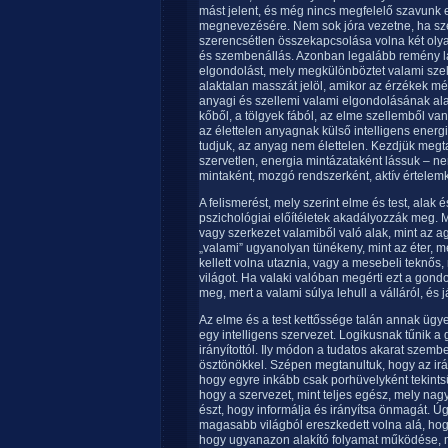
mást jelent, és még nincs megfelelő szavunk 
megnevezésére. Nem sok jóra vezetne, ha sz
szerencsétlen összekapcsolása volna két olya
és szembenállás. Azonban legalább remény lá
elgondolást, mely megkülönböztet valami szell
alaktalan masszát jelöl, amikor az érzékek m
anyagi és szellemi valami elgondolásának ala
kőből, a tölgyek fából, az elme szellemből va
az élettelen anyagnak külső intelligens ener
tudjuk, az anyag nem élettelen. Kezdjük megta
szervetlen, energia mintázataként lássuk – n
mintaként, mozgó rendszerként, aktív értelemk
A felismerést, mely szerint elme és test, alak
pszichológiai előítéletek akadályozzák meg. 
vagy szerkezet valamiből való alak, mint az a
„valami” ugyanolyan tünékeny, mint az éter, m
kellett volna utaznia, vagy a mesebeli teknős,
világot. Ha valaki valóban megérti ezt a gondo
meg, mert a valami súlya lehull a válláról, és
Az elme és a test kettőssége talán annak ügy
egy intelligens szervezet. Logikusnak tűnik a 
irányítottól. Ily módon a tudatos akarat szemb
ösztönökkel. Szépen megtanultuk, hogy az irá
hogy egyre inkább csak porhüvelyként tekintsün
hogy a szervezet, mint teljes egész, mely nagy
észt, hogy informálja és irányítsa önmagát. 
magasabb világból ereszkedett volna alá, hog
hogy ugyanazon alakító folyamat működése, m