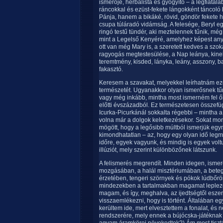
ismerője, herbalista és gyógyító – a legfiatalab
ráncokkal és ezüst-fekete lángokként táncoló
Pánja, hanem a bikáké, rövid, göndör fekete h
csupa túláradó vidámság. A felesége, Beryl egy
ringó testű tündér, aki meztelennek tűnik, még 
mint a Legelső Kenyéré, amelyhez képest anyá
ott van még Mary is, a szeretett kedves a szok
ragyogás megtestesülése, a Nap leánya, kinek
teremtmény, kisded, lányka, leány, asszony, b
fakasztó.
Keresem a szavakat, melyekkel leírhatnám e
természetét. Ugyanakkor olyan ismerősnek tű
vagy még inkább, mintha most ismerném fel ők
előtti évszázadból. Ez természetesen összefüg
Icurka-Picurkánál sokkalta régebbi – mintha 
volna már a dolgok keletkezésekor. Sokat mo
mögött, hogy a legősibb múltból ismerjük egymás
kimondhatatlan – az, hogy egy olyan idő le
időre, egyek vagyunk, és mindig is egyek volt
illúziót, mely szerint különbözőnek látszunk.
A felismerés megrendít. Minden idegen, ismere
mozgásában, a halál misztériumában, a beteg
érzetében, tengeri szörnyek és pókok lúdbőrö
mindezekben a tartalmakban magamat lepleze
magam, és így, meghalva, az ijedtségtől esz
visszaemlékezni, hogy is történt. Általában 
kerültem ide, mert elvesztettem a fonalat, és
rendszerére, mely ennek a bújócska-játéknak 