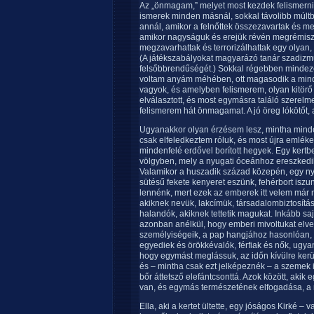
Az „önmagam,” melyet most kezdek felismerni
ismerek minden másnál, sokkal távolibb múltb
annál, amikor a felnőttek összezavartak és me
amikor nagyságuk és erejük révén megrémiszth
megzavarhattak és terrorizálhattak egy olyan,
(A játékszabályokat magyarázó tanár szadizm
felsőbbrendűségét.) Sokkal régebben mindeze
voltam anyám méhében, ott magasodik a mindi
vagyok, és amelyben felismerem, olyan kitör
elválasztott, és most egymásra találó szerelm
felismerem hát önmagamat. A jó öreg lókötőt,
Ugyanakkor olyan érzésem lesz, mintha minden 
csak elfeledkeztem róluk, és most újra emlék
mindenfelé erdővel borított hegyek. Egy kertbe
völgyben, mely a nyugati óceánhoz ereszkedik
Valamikor a huszadik század közepén, egy nyár
sütésű fekete kenyeret eszünk, fehérbort iszun
lennénk, mert ezek az emberek itt velem már 
akiknek nevük, lakcímük, társadalombiztosít
halandók, akiknek tettetik magukat. Inkább sa
azonban anélkül, hogy emberi mivoltukat elve
személyiségeik, a pap hangjához hasonlóan, 
egyediek és örökkévalók, férfiak és nők, ugya
hogy egymást meglássuk, az időn kívülre kerü
és – mintha csak ezt jelképeznék – a szemek 
bőr áttetsző elefántcsonttá. Azok között, akik
van, és egymás természetének elfogadása, a
Ella, aki a kertet ültette, egy jóságos Kirké 