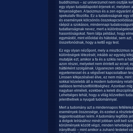
buddhizmus – az univerzumot nem osztják ketté
egy olyan tudatállapotot érjenek el, melyben az
fényességben. A taoizmus és a zen egyaránt a 
spekulatív filozófia. Ez a tudatosságnak eg
és események kölcsönös összekapcsolódása ál
ráépül a szokásos, mindennapi tudatosságunk,
tudatlanságnak nevez, mert a különbségeknek 
hasonlóságokat. Nem látja például, hogy elme,
egymástól, mint előoldal és hátoldal, sem azt
összefonódnak, hogy a kettő egy test.
Ez egy olyan nézőpont, mely a miszticizmus sok
különbségek létezését, inkább az egység kifej
mutatják ezt, amikor a fa és a szikla nem a hát
azon részei, melyeket nem érintett az ecset,
háttérként szolgálnak. Ugyanezen okból vála
egyetemessel és a végsővel kapcsolatban teszn
Linssen kifejezésével élve, ez nem más, mint 
sokkal közelebb áll a modern tudomány relatí
vallásos természetfölöttiséghez. Azonban mí
nagyban elméleti, ezekben a keleti diszciplín
Lehetséges tehát, hogy a világ közvetlen tud
jelenthetnek a nyugati tudománnyal.
Mert a tudomány azt a mindennapos feltételezé
események összessége, és ezeket a részletek
legpontosabban leírni. A tudomány legfőbb jell
a dolgok leírásához minél jobban szét kell szed
körülmények között végzi, minden lehetséges
irányítható – mint amikor a zuhanó testeket v