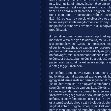
szisztematikusan és következetesen nyilvánv
miszticizmus tanulmányozásakor fő célom vol
meghatározzam azt a mögöttük rejlő pszicholó
vezet, és ahhoz a felismeréshez, hogy énünk e
némi sikert abban, hogy nyugati módszerekkel 
Ezért hát egyszerre vagyok fellelkesülve és
láttán, melyek szinte megdöbbentően könnyű
meglátására mindazok számára, akik a hagy
próbálkoztak.
A nyugati tudomány géniuszának egyik jelleg
módszereket talál olyan feladatokra, melye
kivitelezhetők voltak. Gyakorta nem szisztema
el egy felfedezéshez, de azután a rendszeres
például a tudósok a javasemberek olyan gyógy
hatóanyagát, mint a szalamandrafőzet, fekete ür
gyógyszer biztosabban gyógyítja a betegséget
páciensnek változtatnia kell az életmódján va
a betegséggel szemben.
Lehetséges tehát, hogy a nyugati tudomány s
indító lökést adhat az emberi szervezetnek,
gyógyszert természetesen szükséges lehet más
„spirituális” tanokkal, és alapvető életmódbe
személynek szüksége van egy kezdőlökésre, me
kérdés egyáltalán nem abszurd, ha figyelem
szervezet betegségéről van szó, az idegrends
gyógyszer, mely átmenetileg biztosítja az eg
és a természettel, ahogy azt a biológusok elm
segíthet abban, hogy felismerjük, mit kell ten
nem is több, de Ariadné fonalának kezdőpontja