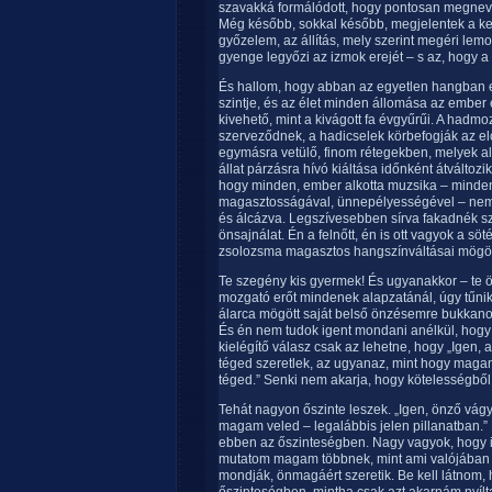
szavakká formálódott, hogy pontosan megneve
Még később, sokkal később, megjelentek a kerü
győzelem, az állítás, mely szerint megéri lemo
gyenge legyőzi az izmok erejét – s az, hogy a 
És hallom, hogy abban az egyetlen hangban 
szintje, és az élet minden állomása az ember e
kivehető, mint a kivágott fa évgyűrűi. A had
szerveződnek, a hadicselek körbefogják az el
egymásra vetülő, finom rétegekben, melyek alól
állat párzásra hívó kiáltása időnként átváltoz
hogy minden, ember alkotta muzsika – minden
magasztosságával, ünnepélyességével – nem 
és álcázva. Legszívesebben sírva fakadnék s
önsajnálat. Én a felnőtt, én is ott vagyok a sö
zsolozsma magasztos hangszínváltásai mögöt
Te szegény kis gyermek! És ugyanakkor – te ön
mozgató erőt mindenek alapzatánál, úgy tűnik,
álarca mögött saját belső önzésemre bukkanok
És én nem tudok igent mondani anélkül, hog
kielégítő válasz csak az lehetne, hogy „Igen,
téged szeretlek, az ugyanaz, mint hogy magam
téged.” Senki nem akarja, hogy kötelességből
Tehát nagyon őszinte leszek. „Igen, önző vág
magam veled – legalábbis jelen pillanatban.”
ebben az őszinteségben. Nagy vagyok, hogy il
mutatom magam többnek, mint ami valójában va
mondják, önmagáért szeretik. Be kell látnom,