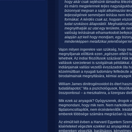
hogy akár csak sejtésünk támadna létezés
és máris megjelennek teljes nagyságukban
bizonnyal megvan a saját alkalmazási ter
teljességének semmilyen leírása nem lehet 
formákat. A kérdés csak az, hogyan viszo
tudat szokásos állapotától. Meghatározhat
megnyithatják az utat egy területre, de ne
valóság leírásának elhamarkodott befejez
alapján azt kell hogy mondjam, egy bizony
mindenképpen metafizikai jelentőséget kel
Vajon milyen ingerekre van szükség, hogy me
megnyíljanak előttünk ezen „egészen eltérő tu
lehetnek. Az indiai filozófusok százával írták
vallások szerzetesei is szolgálnak példákkal.
indiánjainak vallási vezetői évszázadok óta h
közelmúltban a nyugati tudomány felfedezte a
birodalmainak megnyitására, kémiai anyagok
William James dinitrogénoxidot és étert haszn
tudatállapotot.” Ma a pszichológusok, filozóf
összpontosul – a meszkalinra, a lizergsav diet
Mik ezek az anyagok? Gyógyszerek, drogok v
megmondani, hogy mik nem. Nem narkotikumo
fájdalomcsillapítók, nem érzéstelenítők. Inkáb
emberek többsége számára megrázóan új tapas
Az elmúlt két évben a Harvard Egyetem Szem
kísérleteket végeztek ezekkel az anyagokkal. A
embereken végeztük, barátságos, kényelmes,