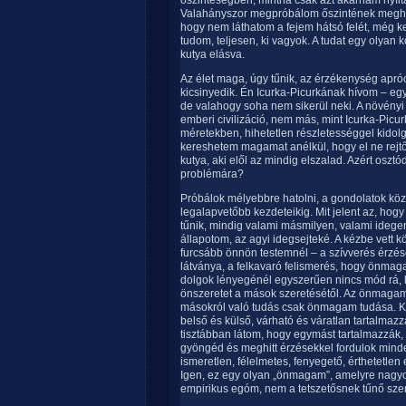
őszinteségben, mintha csak azt akarnám nyílta
Valahányszor megpróbálom őszintének meghat
hogy nem láthatom a fejem hátsó felét, még k
tudom, teljesen, ki vagyok. A tudat egy olyan k
kutya elásva.
Az élet maga, úgy tűnik, az érzékenység apró
kicsinyedik. Én Icurka-Picurkának hívom – eg
de valahogy soha nem sikerül neki. A növényi 
emberi civilizáció, nem más, mint Icurka-Picu
méretekben, hihetetlen részletességgel kid
kereshetem magamat anélkül, hogy el ne rejtőz
kutya, aki elől az mindig elszalad. Azért oszt
problémára?
Próbálok mélyebbre hatolni, a gondolatok közé
legalapvetőbb kezdeteikig. Mit jelent az, 
tűnik, mindig valami másmilyen, valami idegen
állapotom, az agyi idegsejteké. A kézbe vett 
furcsább önnön testemnél – a szívverés érzése
látványa, a felkavaró felismerés, hogy önmag
dolgok lényegénél egyszerűen nincs mód rá, 
önszeretet a mások szeretésétől. Az önmagam
másokról való tudás csak önmagam tudása. Ke
belső és külső, várható és váratlan tartalmazz
tisztábban látom, hogy egymást tartalmazzák,
gyöngéd és meghitt érzésekkel fordulok minde
ismeretlen, félelmetes, fenyegető, érthetetl
Igen, ez egy olyan „önmagam”, amelyre nagy
empirikus egóm, nem a tetszetősnek tűnő sz