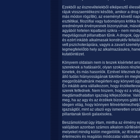
Ezekből az észrevételekből elképesztő éles
rájuk visszaemlékezni később, amikor a drog h
más módon rögzítik), az eseményt követő napo
esztétikai, filozófiai vagy tudományos kritik
eredmények érvényesnek bizonyulnak, mások n
agyából hirtelen kipattanó szikra – nem mindi
megvilágosult pillanatban tűnik. A drogok, úgy
és ezért inkább alkalmasak konstruktív felta
vett pszichoterápiára, vagyis a zavart szemé
legmegfelelőbb hely az alkalmazásukra, han
kutatóintézet.
Könyvem oldalain nem is teszek kísérletet ar
szereknek a hatásairól, olyan szokásos részlete
tünetek, és más hasonlók. Ezrével léteznek 
álló tudás hiányosságának tükrében én megleh
megpróbálhatnánk megérteni egy könyvet úgy, 
Én inkább arra vállalkozom, hogy érzékeltesse
szerek felfednek. Nem hiszem, hogy ez a világ
megtámadhatatlan igazság kifejeződése. Valós
meg, ha az agy és az érzékek bizonyos gátló 
idegen világ, hogy könnyen félreértelmezhet
igazságtól, mint az utazó egy ismeretlen ors
pillantanak távoli galaxisokra.
Beszámolómat úgy írtam, mintha az élmény egy
valójában azonban számos alkalom sűrítéséről 
melyeket mindig külön megjelölök, az itt leírt
értelmezés és reagálás módozatai változnak 