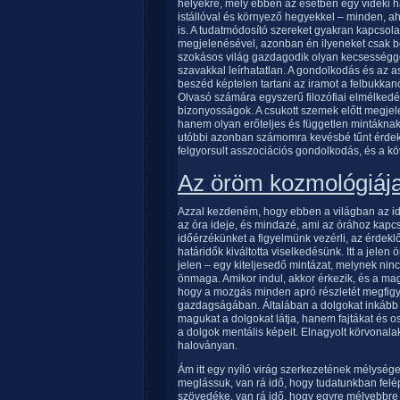
helyekre, mely ebben az esetben egy vidéki há
istállóval és környező hegyekkel – minden, aho
is. A tudatmódosító szereket gyakran kapcsola
megjelenésével, azonban én ilyeneket csak b
szokásos világ gazdagodik olyan kecsességgel
szavakkal leírhatatlan. A gondolkodás és az a
beszéd képtelen tartani az iramot a felbukka
Olvasó számára egyszerű filozófiai elmélkedé
bizonyosságok. A csukott szemek előtt megjel
hanem olyan erőteljes és független mintáknak
utóbbi azonban számomra kevésbé tűnt érdekes
felgyorsult asszociációs gondolkodás, és a k
Az öröm kozmológiáj
Azzal kezdeném, hogy ebben a világban az idő 
az óra ideje, és mindazé, ami az órához kapc
időérzékünket a figyelmünk vezérli, az érdekl
határidők kiváltotta viselkedésünk. Itt a jel
jelen – egy kiteljesedő mintázat, melynek nin
önmaga. Amikor indul, akkor érkezik, és a mag 
hogy a mozgás minden apró részletét megfigye
gazdagságában. Általában a dolgokat inkáb
magukat a dolgokat látja, hanem fajtákat és oszt
a dolgok mentális képeit. Elnagyolt körvonala
haloványan.
Ám itt egy nyíló virág szerkezetének mélysége
meglássuk, van rá idő, hogy tudatunkban felé
szövedéke, van rá idő, hogy egyre mélyebbre