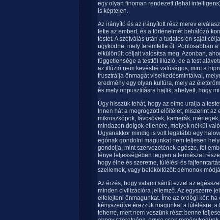
egy olyan finoman rendezett (tehát intelligens
is képtelen.
Az irányító és az irányított rész merev elvála
tette az embert, és a történelmét behálózó ko
testet. A szétválás után a tudatos én saját célj
ügyködne, mely teremtette őt. Pontosabban a tu
elkülönült céljait valósítsa meg. Azonban, ah
függetlensége a testtől illúzió, de a test alá
az illúzió nem kevésbé valóságos, mint a hipn
frusztrálja önmagát viselkedésmintáival, mely
eredmény egy olyan kultúra, mely az életöröm
és mely önpusztításra hajlik, ahelyett, hogy 
Úgy hisszük tehát, hogy az elme uralja a teste
Innen hát a megrögzött előítélet, miszerint az
mikroszkópok, távcsövek, kamerák, mérlegek,
mindazon dolgok ellenére, melyek nélkül valós
Ugyanakkor mindig is volt legalább egy halová
egónak gondolni magunkat nem teljesen hely
gondolja, mint szervezetének egésze, fél emb
lénye teljességében legyen a természet része. A
hogy élne és szeretne, túlélési és fajfenntart
szellemek, vagy beléköltözött démonok módjára
Az érzés, hogy valami sántít ezzel az egéssz
minden civilizációra jellemző. Az egyszerre j
elfelejteni önmagunkat. Íme az ördögi kör: h
kényszerítve érezzük magunkat a túlélésre; a t
teherré, mert nem veszünk részt benne teljes