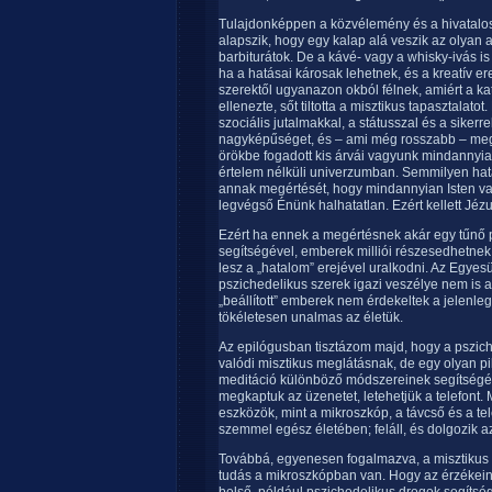
Tulajdonképpen a közvélemény és a hivatalos
alapszik, hogy egy kalap alá veszik az olyan 
barbiturátok. De a kávé- vagy a whisky-ivás is
ha a hatásai károsak lehetnek, és a kreatív 
szerektől ugyanazon okból félnek, amiért a kat
ellenezte, sőt tiltotta a misztikus tapasztalat
szociális jutalmakkal, a státusszal és a siker
nagyképűséget, és – ami még rosszabb – megc
örökbe fogadott kis árvái vagyunk mindannyia
értelem nélküli univerzumban. Semmilyen hatal
annak megértését, hogy mindannyian Isten va
legvégső Énünk halhatatlan. Ezért kellett Jézu
Ezért ha ennek a megértésnek akár egy tűnő pi
segítségével, emberek milliói részesedhetnek
lesz a „hatalom” erejével uralkodni. Az Egyes
pszichedelikus szerek igazi veszélye nem is an
„beállított” emberek nem érdekeltek a jelenle
tökéletesen unalmas az életük.
Az epilógusban tisztázom majd, hogy a pszich
valódi misztikus meglátásnak, de egy olyan pil
meditáció különböző módszereinek segítségév
megkaptuk az üzenetet, letehetjük a telefont.
eszközök, mint a mikroszkóp, a távcső és a te
szemmel egész életében; feláll, és dolgozik azo
Továbbá, egyenesen fogalmazva, a misztikus 
tudás a mikroszkópban van. Hogy az érzékein