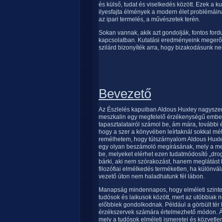
és külső, tudat és viselkedés között. Ezek a 
ilyesfajta élmények a modern élet problémáin
az ipari termelés, a művészetek terén.
Sokan vannak, akik azt gondolják, fontos fordu
kapcsolatban. Kutatási eredményeink megerősí
szilárd bizonyíték arra, hogy bizakodásunk ne
Bevezető
Az Észlelés kapuiban Aldous Huxley nagyszerű 
meszkalin egy megfelelő érzékenységű emberb
tapasztalatairól számol be, ám mára, további 
hogy a szer a könyvében leírtaknál sokkal m
remélhetem, hogy túlszárnyalom Aldous Huxley 
egy olyan beszámoló megírásának, mely a me
be, melyeket elérhet ezen tudatmódosító „drog
bárki, aki nem szórakozást, hanem meglátást
filozófiai elmélkedés terméketlen, ha különvál
vezető úton nem haladhatunk fél lábon.
Manapság mindennapos, hogy elméleti szint
tudósok és laikusok között, mert az utóbbiak 
előbbiek gondolkodnak. Például a görbült té
érzékszervek számára értelmezhető módon. Á
mely a tudósok elméleti ismeretei és közvetlen