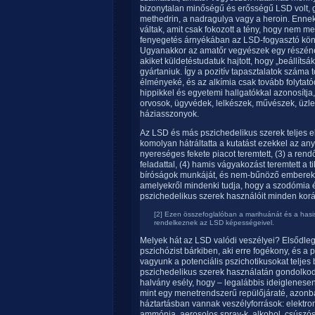
bizonytalan minőségű és erősségű LSD volt, 
methedrin, a nadragulya vagy a heroin. Enne
váltak, amit csak fokozott a tény, hogy nem me
fenyegetés árnyékában az LSD-fogyasztó kön
Ugyanakkor az amatőr vegyészek egy részéne
akiket küldetéstudatuk hajtott, hogy „beállíts
gyártaniuk. Így a pozitív tapasztalatok száma 
élményeké, és az alkímia csak tovább folytatód
hippikkel és egyetemi hallgatókkal azonosítja
orvosok, ügyvédek, lelkészek, művészek, üzl
háziasszonyok.
Az LSD és más pszichedelikus szerek teljes el
komolyan hátráltatta a kutatást ezekkel az an
nyereséges fekete piacot teremtett, (3) a rendő
feladattal, (4) hamis vágyakozást teremtett a 
bíróságok munkáját, és nem-bűnöző emberek ez
amelyekről mindenki tudja, hogy a szodómia és
pszichedelikus szerek használóit minden koráb
[2] Ezen összefoglalóban a marihuánát és a hasis
rendelkeznek az LSD képességeivel.
Melyek hát az LSD valódi veszélyei? Elsődleg
pszichózist bárkiben, aki erre fogékony, és a 
vagyunk a potenciális pszichotikusokat teljes
pszichedelikus szerek használatán gondolkodik
halvány esély, hogy – legalábbis ideiglenese
mint egy menetrendszerű repülőjáraté, azonb
háztartásban vannak veszélyforrások: elektrom
ammónia, aerosolos spray-k, alkohol, csúszós