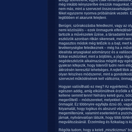
ahogy szeretnénk, egyre csak reménykedünk, 
még inkább kényszerítve érezzük magunkat, h
nem más, mint a szervezet összezavartságának
féket egyszerre nyomva próbálnánk vezetni. E
legtöbben el akarunk felejteni.
Berúgni, szórakozásba feledkezni, vagy az ol
nemi közösülés – ezek önmagunk elfelejtésé
tartozik a művészetek űzése, a társadalmi tev
eszközök azonban ritkán sikeresek, mert nem sz
magasztos módok még tetőzik is a bajt, mert k
tevékenységbe feledkeznek – még ha a művész
idealista anyagiakat adományoz és a vallásos 
fizikai eszközöket, mint a böjtölés, a jóga lég
segédeszközök alkalmazása mögött egy egészs
gyakran kifejezik, hogy Istenről tudni nem elé
átérzésén keresztül lehetséges. A rejtett tit
olyan felszínes módszerrel, mint a gondolkod
szervezet működésének kell változnia; önmagát
Hogyan valósítható ez meg? Az egyértelmű, ho
egészen addig, amíg elkülönültnek érződik a 
kellene semmit tenni! Néhány keleti guru, böl
megerőltető – módszereket, melyekkel a szerv
önmagát. Ez többnyire egyfajta dzsú dó, vagyis
folyamatát, hogy logikus és abszurd végletekig
megemlítenünk, valamint esetenként a pszicho
járnak, nyilvánvalóan látszik, hogy több tört
megváltozásánál. Érzelmileg és fizikailag is 
Régóta tudom, hogy a keleti „miszticizmus” b