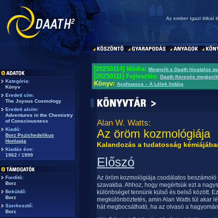
Az ember igazi titkai 
[20250114] Média:
Megnyílt a Daath hivatalos p
[20250111] Fejlesztés:
Daath Keresés megjavít
Kategória:
Könyv:
Ayahuasca – A Lélek Indája
Könyv
Eredeti cím:
The Joyous Cosmology
Eredeti alcím:
Adventures in the Chemistry
of Consciousness
Alan W. Watts:
Kiadó:
Az öröm kozmológiája
Borz Pszichedelikus
Honlapja
Kalandozás a tudatosság kémiájába
Kiadás éve:
1962 / 1999
Előszó
Az öröm kozmológiája csodálatos beszámoló 
Fordító:
Borz
szavakba. Ahhoz, hogy megértsük ezt a nagys
Beküldő:
különbséget tennünk külső és belső között. 
Borz
megkülönböztetés, amin Alan Watts túl akar lé
Szerkesztő:
hát megbocsátható, ha az olvasó a hagyomány
Borz