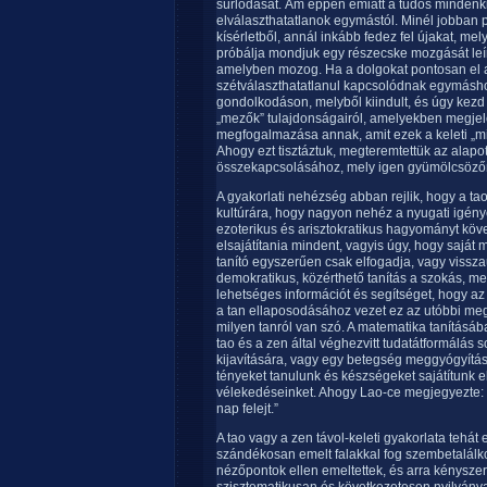
súrlódását. Ám éppen emiatt a tudós mindenk
elválaszthatatlanok egymástól. Minél jobban p
kísérletből, annál inkább fedez fel újakat, me
próbálja mondjuk egy részecske mozgását leírni
amelyben mozog. Ha a dolgokat pontosan el ak
szétválaszthatatlanul kapcsolódnak egymásho
gondolkodáson, melyből kiindult, és úgy kezd
„mezők” tulajdonságairól, amelyekben megje
megfogalmazása annak, amit ezek a keleti „mi
Ahogy ezt tisztáztuk, megteremtettük az alapo
összekapcsolásához, mely igen gyümölcsözőn
A gyakorlati nehézség abban rejlik, hogy a ta
kultúrára, hogy nagyon nehéz a nyugati igények
ezoterikus és arisztokratikus hagyományt köve
elsajátítania mindent, vagyis úgy, hogy saját m
tanító egyszerűen csak elfogadja, vagy visszau
demokratikus, közérthető tanítás a szokás, me
lehetséges információt és segítséget, hogy a
a tan ellaposodásához vezet ez az utóbbi megkö
milyen tanról van szó. A matematika tanításá
tao és a zen által véghezvitt tudatátformálás 
kijavítására, vagy egy betegség meggyógyítás
tényeket tanulunk és készségeket sajátítunk 
vélekedéseinket. Ahogy Lao-ce megjegyezte: „A
nap felejt.”
A tao vagy a zen távol-keleti gyakorlata tehá
szándékosan emelt falakkal fog szembetalálk
nézőpontok ellen emeltettek, és arra kényszerí