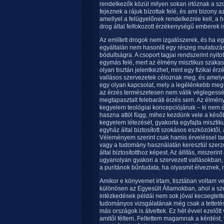
rendelkezők közül milyen sokan irtóznak a szo
fejeznek a rájuk bízottak felé, és ami bizony a
amellyel a felügyelőnek rendelkeznie kell, a 
drog által felfokozott érzékenységű emberek is
Az említett drogok nem izgatószerek, és ha e
egyáltalán nem hasonlít egy részeg mulatozá
bódultságra. A csoport tagjai rendszerint nyito
egymás felé, mert az élmény misztikus szak
olyan tisztán jelentkezhet, mint egy fizikai érz
vallásos szervezetek céloznak meg, és amelyet
egy olyan kapcsolat, mely a legélénkebb meg
az érzés természetesen nem válik véglegessé
megtapasztalt felebaráti érzés sem. Az élmény
kegyelem teológiai koncepciójának – ki nem é
haszna attól függ, mihez kezdünk vele a későb
kegyelem létezését, gyakorta egyfajta misztiku
egyház által biztosított szokásos eszközöktől,
Véleményem szerint csak hamis érveléssel ta
vagy a tudomány használatán keresztül szerz
által biztosítotthoz képest. Az állítás, miszeri
ugyanolyan gyakori a szervezett vallásokban
a puritánok bűntudata, ha olyasmit élveznek,
Amikor e könyvemet írtam, tisztában voltam ve
különösen az Egyesült Államokban, ahol a sze
intézkedések példái nem sok jóval kecsegtett
tudományos vizsgálatának még csak a tetteté
más országok is átvettek. Ez hét évvel ezelőtt
amitől féltem. Feltettem magamnak a kérdést, 