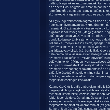
balták, üvegajtók és úszómedencék. Az ilyen 
és az sem tilos, hogy valaki amanita panther
legmérgezőbb gombafaj, vagy a halálos fekete c
skót rekettyét vagy más mérgező és psziched
Az egyik legértelmesebb dogma a zsidó és (le
hogy semmilyen anyag vagy kreatúra nem g
használatból származik – a késsel való gyilko
elgázolásából részegen. (Megjegyzendő, hogy
sofőr ugyanolyan veszélyes, mint a részeg, me
gondolkodásnak tűnik számomra, hogy valakit 
ítéljenek el, melyek mások életét, épségét, tul
törvények, melyek az esetlegesen veszélyes 
vásárlását vagy birtoklását büntetik (kivéve 
hatalommal való visszaélés lehetőségét vetítik
személyek zaklatására. (Milyen egyszerű is el
vetélytárs telkén!) Minden ilyen szabályozó t
és olyan bűnöket alkotnak, melyeknek nincsene
személyes szabadságot zavarmentessé és bi
saját felelősségétől az élete iránt, valamint a
politikai, társadalmi, atlétikai, tudományos 
megérik az esetleges kockázatot.
Kalandvágyó és kreatív emberek mindig is késze
megkapták, hogy a legkomolyabb veszélyeket v
technikai ismeretek fejlesztése érdekében. Ma s
felderítésének ideje, és hajlandók vállalni az 
és segíteni minden bölcsességünkkel és törő
megmászásának atlétikai erőpróbáját (oxigén ha
Sumeru, Sion és Analógia csúcsaira (psziched