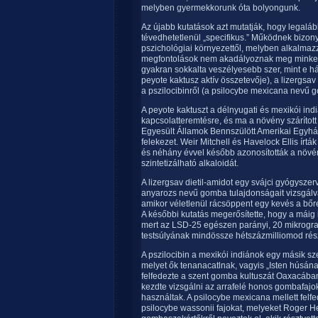
melyben gyermekkorunk óta bolyongunk.
Az újabb kutatások azt mutatják, hogy legaláb
tévedhetetlenül „specifikus.” Működnek bizon
pszichológiai környezettől, melyben alkalmazz
megfontolások nem akadályoznak meg minket 
gyakran sokkalta veszélyesebb szer, mint e h
peyote kaktusz aktív összetevője), a lizergsav
a pszilocibinről (a psilocybe mexicana nevű
A peyote kaktuszt a délnyugati és mexikói ind
kapcsolatteremtésre, és ma a növény szárítot
Egyesült Államok Bennszülött Amerikai Egyház
felekezet. Weir Mitchell és Havelock Ellis írtá
és néhány évvel később azonosították a növén
szintetizálható alkaloidát.
A lizergsav dietil-amidot egy svájci gyógysze
anyarozs nevű gomba tulajdonságait vizsgálva. 
amikor véletlenül rácsöppent egy kevés a bőré
A későbbi kutatás megerősítette, hogy a máig
mert az LSD-25 egészen parányi, 20 mikrogr
testsúlyának mindössze hétszázmilliomod rés
A pszilocibin a mexikói indiánok egy másik 
melyet ők tenanacatlnak, vagyis „Isten húsá
felfedezte a szent gomba kultuszát Oaxacába
kezdte vizsgálni az arrafelé honos gombafajok
használtak. A psilocybe mexicana mellett fel
psilocybe wassonii fajokat, melyeket Roger 