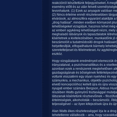
reakcióiról készítettünk feljegyzéseket. A megf
esemény előtt és az után felvett személyiségt
levonhatunk. (1) Ezek az anyagok valóban megvá
(2) Nincs értelme ennél részletesebben tárgyal
elvárások, az atmoszféra egyaránt alakítják a k
„drog hatásai”, minden esetben környezet plus
lehetőségeket vizsgáljuk, hasznos lehet még e
az emberi agykéreg lehetőségeit nézni, mely 
meghaladó látványok és tapasztalatok létreho
kísérletnek a kivitelezésében, munkaidőnk jó 
beszámolóit a tudatmódosító drogok hatásairó
helyettesítjük, elfogadhatunk bármely lehetség
szeretetteljeset és félelmeteset. Az agykéreg
eszköz.
Hogy vizsgálataink eredményeit elemezzük és
irányzataival, a pszichoanalitikus és a viselk
azonban ezek a rendszerek meglehetősen alkal
gazdagságának és bőségének feltérképezésér
voltunk visszatérni egy olyan nyelvhez és eg
számunkra, a mechanikus, objektív pszichológi
elvető koncepcióihoz kellett újra és újra viss
nyugati ember számára Bergson, Aldous Huxley
részében Watts gyönyörű tisztasággal mutatja 
látszanak kísérletünk résztvevőinek – filozófu
értelmiségiek, alkoholisták – beszámolói. Átl
teljességével – az ilyen kifejezések újra és 
Alan Watts ékes részletességgel írja le a drog á
lehetetlenre vállalkozik – arra, hogy szavakka