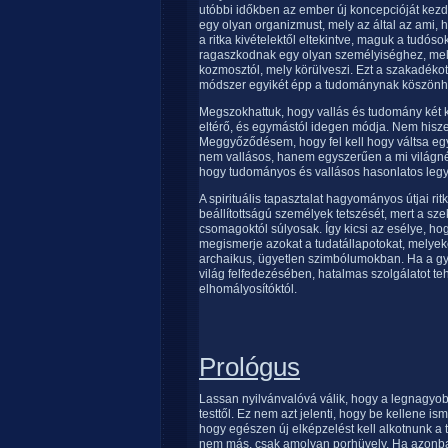
utóbbi időkben az ember új koncepcióját kezdi
egy olyan organizmust, mely az által az ami, h
a ritka kivételektől eltekintve, maguk a tudó
ragaszkodnak egy olyan személyiséghez, mely fü
kozmosztól, mely körülveszi. Ezt a szakadékot
módszer egyikét épp a tudománynak köszönhet
Megszokhattuk, hogy vallás és tudomány két kü
eltérő, és egymástól idegen módja. Nem hisze
Meggyőződésem, hogy fel kell hogy váltsa e
nem vallásos, hanem egyszerűen a mi világné
hogy tudományos és vallásos hasonlatos legy
A spirituális tapasztalat hagyományos útjai r
beállítottságú személyek tetszését, mert a sz
csomagoktól súlyosak. Így kicsi az esélye, ho
megismerje azokat a tudatállapotokat, melyeke
archaikus, ügyetlen szimbólumokban. Ha a gy
világ felfedezésében, hatalmas szolgálatot te
elhomályosítóktól.
Prológus
Lassan nyilvánvalóvá válik, hogy a legnagyo
testtől. Ez nem azt jelenti, hogy be kellene is
hogy egészen új elképzelést kell alkotnunk a t
nem más, csak amolyan porhüvely. Ha azonban