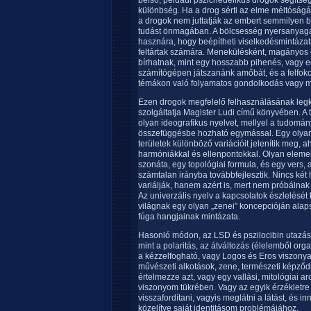
belső, például pszichedelikus drogok segítsé
különbség. Ha a drog sérti az elme méltóságát,
a drogok nem juttatják az embert semmilyen 
tudást önmagában. A bölcsesség nyersanyagát
hasznára, hogy beépítheti viselkedésmintáza
feltártak számára. Menekülésként, magányos é
bírhatnak, mint egy hosszabb pihenés, vagy e
számítógépen játszanánk amőbát, és a felfokoz
témákon való folyamatos gondolkodás vagy m
Ezen drogok megfelelő felhasználásának leg
szolgáltatja Magister Ludi című könyvében. A t
olyan ideografikus nyelvet, mellyel a tudomány
összefüggésbe hozható egymással. Egy olyan 
területek különböző variációit jelenítik meg
harmóniákkal és ellenpontokkal. Olyan elemekbő
szonáta, egy topológiai formula, és egy vers,
számtalan irányba továbbfejlesztik. Nincs két
variálják, hanem azért is, mert nem próbálnak 
Az univerzális nyelv a kapcsolatok észlelését 
világnak egy olyan „zenei” koncepcióján alap
fúga hangjainak mintázata.
Hasonló módon, az LSD és pszilocibin utazáso
mint a polaritás, az átváltozás (élelemből orga
a kézzelfogható, vagy Logos és Eros viszonya
művészeti alkotások, zene, természeti képződ
értelmezze azt, vagy egy vallási, mitológiai a
viszonyom tükrében. Vagy az egyik érzéklet
visszafordítani, vagyis meglátni a látást, és i
közelítve saját identitásom problémájához.