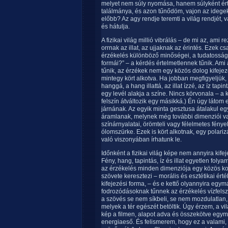
melyet nem súly nyomása, hanem súlyként ért
találmánya, és azon tűnődöm, vajon az idege
előbb? Az agy rendje teremti a világ rendjét, v
és hátulja.
A fizikai világ millió vibrálás – de mi az, ami 
orrnak az illat, az ujjaknak az érintés. Ezek 
érzékelés különböző minőségei, a tudatosság 
formái?” – a kérdés értelmetlennek tűnik. Am
tűnik, az érzékek nem egy közös dolog kifeje
mintegy kört alkotva. Ha jobban megfigyeljük, 
hanggá, a hang illattá, az illat ízzé, az íz tap
egy levél alakja a színe. Nincs körvonala – a 
felszín átváltozik egy másikká.) Én úgy látom 
járnának. Az egyik minta gesztusa átalakul e
áramlanak, melynek még további dimenziói van
színárnyalatai, örömteli vagy félelmetes fény
ólomszürke. Ezek is kört alkotnak, egy polari
való viszonyában írhatunk le.
Időnként a fizikai világ képe nem annyira kife
Fény, hang, tapintás, íz és illat egyetlen fol
az érzékelés minden dimenziója egy közös kon
szövete keresztezi – morális és esztétikai ért
kifejezési forma, – és e kettő olyannyira eg
fodrozódásoknak tűnnek az érzékelés vízfelszí
a szövés se nem síkbeli, se nem mozdulatlan
melyek a tér egészét betöltik. Úgy érzem, a vi
kép a filmen, alapot adva és összekötve egymáss
energiaeső. És felismerem, hogy ez a valami,