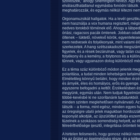
szövőszék,” ahogy Sherrington nevezi. Agy és 
elválaszthatatlanul egymásba fonódni látszik.
meghatározzák, és egymás nélkül létezni ne
Orgonamuzsikát hallgatok. Ha a levél gesztikul
nem használja a vox humana regisztert, mégis
nedves torokból törnének elő. Ahogy a lábped
óriási, ragacsos pacák ömlenek. Jobban odaf
öltenek – lüktető, növekvő körök, egyenletese
nem nedvesek és folyékonyak, mint valami él
szerkezetek. A hang szétszakadozik megszám
figyelek, és a rések bezárulnak, vagy talán 
folyékony és a kemény, a folytonos és a külön
tűnnek, vagy ugyanazon dolog különböző mér
Ez a téma száz különböző módon jelenik meg –
polaritása, a tudat minden lehetséges tartal
Elméletileg könnyű belátni, hogy minden érzék
és árnyék, éles és homályos, erős és gyenge.
egyszerre befogadni a kettőt. Érzékelésben é
megyünk, egymás után. Nem tudjuk figyelmünket
többé-kevésbé ki ne szorítanánk tudatunkból
minden szinten meglehetősen nyilvánvaló. Az 
látszik – a forma, mint egész, minden egyes ha
az öregségre utaló jelek magukban hordozzák a
koponyát alkotják, az újszülöttet juttatja esz
tüzelnek a szokásos sorrendiség helyett, az é
félreérthetősége ijesztő, integritása örömteli l
A hirtelen felismerés, hogy gonosz nélkül ne
Ha az őrület az épelméjűség része, és a kétk