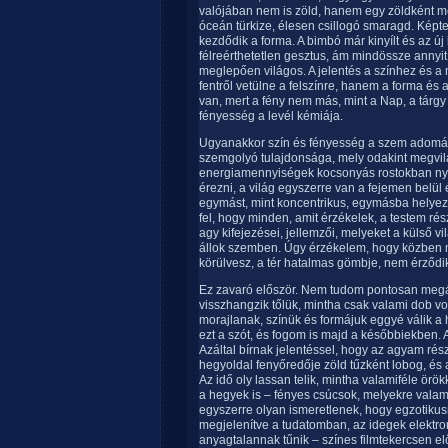
valójában nem is zöld, hanem egy zöldként me
óceán türkize, élesen csillogó smaragd. Képtel
kezdődik a forma. A bimbó már kinyílt és az új
félreérthetetlen gesztus, ám mindössze annyit
meglepően világos. A jelentés a színhez és a
fentről vetülne a felszínre, hanem a forma és 
van, mert a fény nem más, mint a Nap, a tárgy
fényesség a levél kémiája.
Ugyanakkor szín és fényesség a szem adomán
szemgolyó tulajdonsága, mely odakint megvilág
energiamennyiségek kocsonyás rostokban nye
érezni, a világ egyszerre van a fejemen belül 
egymást, mint koncentrikus, egymásba helye
fel, hogy minden, amit érzékelek, a testem rész
agy kifejezései, jellemzői, melyeket a külső v
állok szemben. Úgy érzékelem, hogy közben 
körülvesz, a tér hatalmas gömbje, nem érződi
Ez zavaró először. Nem tudom pontosan megáll
visszhangzik tőlük, mintha csak valami dob v
morajlanak, színük és formájuk eggyé válik 
ezt a szót, és fogom is majd a későbbiekben.
Azáltal bírnak jelentéssel, hogy az agyam rés
hegyoldal fenyőredője zöld tűzként lobog, és 
Az idő oly lassan telik, mintha valamiféle ör
a hegyek is – fényes csúcsok, melyekre valami
egyszerre olyan ismeretlenek, hogy egzotikusn
megjelenítve a tudatomban, az idegek elektr
anyagtalannak tűnik – színes filmtekercsen elő