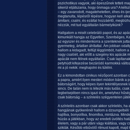
pszichotikus vagyok, aki épeszűnek tetteti mag
sikerül eljátszania, hogy önmaga ura? A két
– egy zavarodott, magatehetetlen, éhes és ij
megtanulta, lépésről lépésre, hogyan kell alkal
ámítani, csalni, és ezáltal hozzáértő, megbízh
nézzük, mit tud egyáltalán bármelyikünk?
Hallgatom a misét celebráló papot, és az apácá
kimunkált hangja az Egyetlen, Szentséges, Kat
az egyszer és mindenkorra a szenteknek juttat
gyermeteg, ártatlan áhítattal. Ám jobban odafi
hallom a kidagadt, felfújt léggömböt, hallom
nagy csalóét, aki előtt a szegény kis apácák 
apácák nem félnek egyáltalán. Csak lapítana
petyhüdt kifejezése bezáródó karmokká változik
mi a jó nekik: meghajolni és túlélni.
Ez a kimondottan cinikus nézőpont azonban c
a papra, amiért ilyen mesteri módon bánik a p
bátorságért, hogy képes ilyen tekintélyesnek 
sincs. De talán nem is létezik más tudás, cs
legbelsejében nincs igazi én, amelyhez hűsé
csak bátorság – a színlelés szégyentelen játé
A színlelés azonban csak akkor színlelés, ha a
hangjának gyökerénél hallom a dzsungelbéli va
hajlítva, bonyolítva, finomítva, mintázva. Min
húzás a játékban, hogy az eredeti üvöltés hat
élelem, vagy a pár utáni vágy kiáltása, vagy
sziklák. Később elbűvölő ritmust kapott, maj