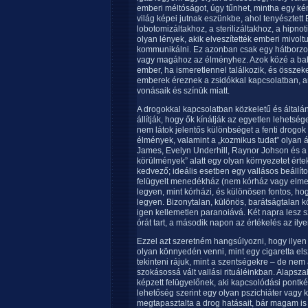
emberi méltóságot, úgy tűnhet, mintha egy k
világ képei jutnak eszünkbe, ahol tenyésztett B
lobotomizáltakhoz, a sterilizáltakhoz, a hipn
olyan lények, akik elveszítették emberi mivolt
kommunikálni. Ez azonban csak egy hátborzo
vagy magához az élményhez. Azok közé a babo
ember, ha ismeretlennel találkozik, és össze
emberek éreznek a zsidókkal kapcsolatban, am
vonásaik és színük miatt.
A drogokkal kapcsolatban közkeletű és általáno
állítják, hogy ők kínálják az egyetlen lehets
nem látok jelentős különbséget a fenti drogok 
élmények, valamint a „kozmikus tudat” olyan ál
James, Evelyn Underhill, Raynor Johson és a 
körülmények” alatt egy olyan környezetet értek,
kedvező; ideális esetben egy vallásos beállít
felügyelt menedékház (nem kórház vagy elmeg
legyen, mint kórházi, és különösen fontos, h
legyen. Bizonytalan, különös, barátságtalan 
igen kellemetlen paranoiává. Két napra lesz
órát tart, a második napon az értékelés az il
Ezzel azt szeretném hangsúlyozni, hogy ilye
olyan könnyedén venni, mint egy cigaretta elsz
tekinteni rájuk, mint a szentségekre – de ne
szokásossá vált vallási rituáléinkban. Alapsz
képzett felügyelőnek, aki kapcsolódási pontkén
lehetőség szerint egy olyan pszichiáter vagy k
megtapasztalta a drog hatásait, bár magam is