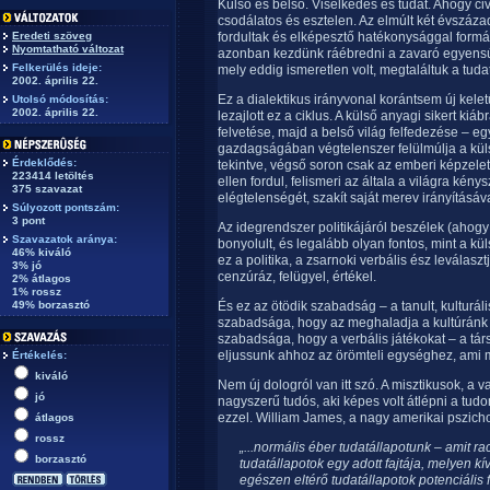
Külső és belső. Viselkedés és tudat. Ahogy civi
csodálatos és esztelen. Az elmúlt két évszáza
Eredeti szöveg
fordultak és elképesztő hatékonysággal formált
Nyomtatható változat
azonban kezdünk ráébredni a zavaró egyensúl
Felkerülés ideje:
mely eddig ismeretlen volt, megtaláltuk a tudat
2002. április 22.
Ez a dialektikus irányvonal korántsem új kel
Utolsó módosítás:
2002. április 22.
lezajlott ez a ciklus. A külső anyagi sikert ki
felvetése, majd a belső világ felfedezése – e
gazdagságában végtelenszer felülmúlja a küls
Érdeklődés:
tekintve, végső soron csak az emberi képzelet
223414 letöltés
ellen fordul, felismeri az általa a világra kény
375 szavazat
elégtelenségét, szakít saját merev irányításáv
Súlyozott pontszám:
3 pont
Az idegrendszer politikájáról beszélek (ahogy
Szavazatok aránya:
bonyolult, és legalább olyan fontos, mint a küls
46% kiváló
ez a politika, a zsarnoki verbális ész leválasz
3% jó
cenzúráz, felügyel, értékel.
2% átlagos
1% rossz
49% borzasztó
És ez az ötödik szabadság – a tanult, kulturál
szabadsága, hogy az meghaladja a kultúránk á
szabadsága, hogy a verbális játékokat – a társ
eljussunk ahhoz az örömteli egységhez, ami mö
Értékelés:
kiváló
Nem új dologról van itt szó. A misztikusok, a v
jó
nagyszerű tudós, aki képes volt átlépni a tud
ezzel. William James, a nagy amerikai pszicho
átlagos
rossz
„...normális éber tudatállapotunk – amit r
borzasztó
tudatállapotok egy adott fajtája, melyen kí
egészen eltérő tudatállapotok potenciális 