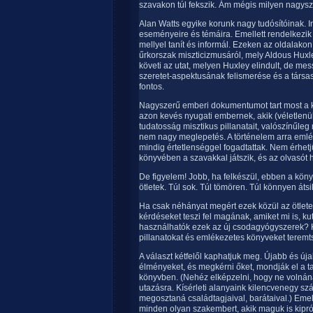
szavakon túl fekszik. Ám mégis milyen nagysz
Alan Watts egyike korunk nagy tudósítóinak. I
eseményeire és témáira. Emellett rendelkezik 
mellyel tanít és informál. Ezeken az oldalako
űrkorszak miszticizmusáról, mely Aldous Huxl
követi az utat, melyen Huxley elindult, de me
szeretet-aspektusának felismerése és a társa
fontos.
Nagyszerű emberi dokumentumot tart most a 
azon kevés nyugati embernek, akik (véletlenül
tudatosság misztikus pillanatait, valószínűleg
nem nagy meglepetés. A történelem arra emlé
mindig értetlenséggel fogadtattak. Nem érhet
könyvében a szavakkal játszik, és az olvasót h
De figyelem! Jobb, ha felkészül, ebben a köny
ötletek. Túl sok. Túl tömören. Túl könnyen átsik
Ha csak néhányat megért ezek közül az ötlete
kérdéseket teszi fel magának, amiket mi is, k
használhatók ezek az új csodagyógyszerek? K
pillanatokat és emlékezetes könyveket terem
A választ kétfelől kaphatjuk meg. Újabb és ú
élményeket, és megkérni őket, mondják el a t
könyvben. (Nehéz elképzelni, hogy ne volnána
utazásra. Kísérleti alanyaink kilencvenegy s
megosztaná családtagjaival, barátaival.) Emel
minden olyan szakembert, akik maguk is kiprób