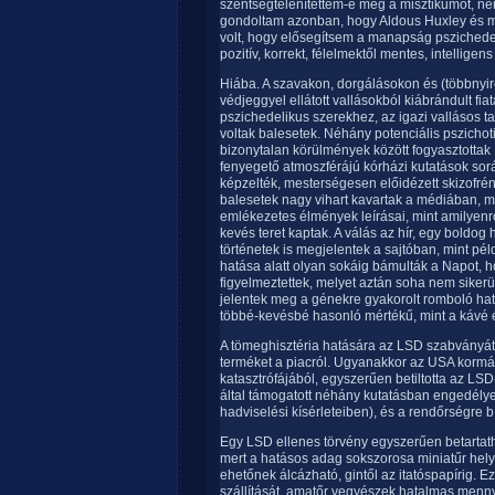
szentségtelenítettem-e meg a misztikumot, ne
gondoltam azonban, hogy Aldous Huxley és más
volt, hogy elősegítsem a manapság pszichede
pozitív, korrekt, félelmektől mentes, intelligens
Hiába. A szavakon, dorgálásokon és (többnyir
védjeggyel ellátott vallásokból kiábrándult fi
pszichedelikus szerekhez, az igazi vallásos ta
voltak balesetek. Néhány potenciális pszichoti
bizonytalan körülmények között fogyasztottak
fenyegető atmoszférájú kórházi kutatások sorá
képzelték, mesterségesen előidézett skizofréni
balesetek nagy vihart kavartak a médiában, m
emlékezetes élmények leírásai, mint amilyenr
kevés teret kaptak. A válás az hír, egy bold
történetek is megjelentek a sajtóban, mint péld
hatása alatt olyan sokáig bámulták a Napot, 
figyelmeztettek, melyet aztán soha nem sikerül
jelentek meg a génekre gyakorolt romboló hat
többé-kevésbé hasonló mértékű, mint a kávé é
A tömeghisztéria hatására az LSD szabványát
terméket a piacról. Ugyanakkor az USA kormá
katasztrófájából, egyszerűen betiltotta az LS
által támogatott néhány kutatásban engedély
hadviselési kísérleteiben), és a rendőrségre 
Egy LSD ellenes törvény egyszerűen betartath
mert a hatásos adag sokszorosa miniatűr helye
ehetőnek álcázható, gintől az itatóspapírig. 
szállítását, amatőr vegyészek hatalmas menn