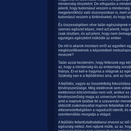
mindenség részeként. De elfogadás a minden
jelenti, hogy tudomásul veszem a mindenség 
megjelenőkhöz való viszonyomban is, mert odaf
tudomásul veszem a történéseket, és hogy te
És összességében véve talán egészségnek n
szerves egészet képez, mert azt jelenti, hog
csak részben, és azt jeleni, hogy nem önmaga
egységes egészként működik az ember.
De mit is akarok mondani erről az egyetlen eg
megközelítéseknek a képzeletbeli metszéspon
nevezek?
Talán azzal kezdeném, hogy felteszek egy kér
az, hogy a mindenség és az emberiség sorsá
hiánya. El-el kell-e hagynia a világnak az eg
Szükség van-e a fejlődéshez arra, ami az ilye
A fejlődés, vagyis az összetettség fokozódás
törvényszerűsége. Még elektronok sem voltak, 
elektromos kölcsönhatás nem volt, amikor ez a
törvényszerűség maga az univerzum lineáris i
amit a majmok találtak fel a szavannán menekü
üldözött zsákmányállat majmok feltaláltak ott
elkeseredettségében a ragadozót isteníti, és 
szembenállás mozgatja a világot.
A fejlődés feltartóztathatatlanul elvezet az i
egészség nélkül. Ami rajtunk múlik, az az, h