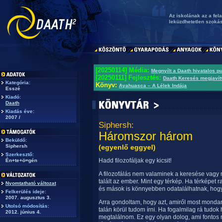
Az iskolának az a fel
leküzdhetetlen szoká
[20250114] Média:
Megnyílt a Daath hivatalos p
[20250111] Fejlesztés:
Daath Keresés megjavít
Kategória:
Könyv:
Ayahuasca – A Lélek Indája
Esszé
Kiadó:
Daath
Kiadás éve:
2007 /
Siphersh:
Háromszor három
Beküldő:
Siphersh
(egyenlő eggyel)
Szerkesztő:
Hadd filozofáljak egy kicsit!
Én+te+ö=gén
A filozofálás nem valaminek a keresése vagy 
talált az ember. Mint egy térkép. Ha térképet
Nyomtatható változat
és mások is könnyebben odatalálhatnak, hog
Felkerülés ideje:
2007. augusztus 3.
Arra gondoltam, hogy azt, amiről most mondan
Utolsó módosítás:
talán körül tudom írni. Ha fogalmilag rá tudo
2012. június 4.
megtalálnom. Ez egy olyan dolog, ami fontos 