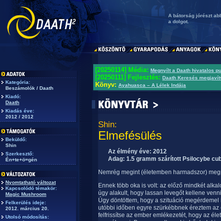
A bátorság jórészt ab
a dolgot.
[20250114] Média:
Megnyílt a Daath hivatalos p
[20250111] Fejlesztés:
Daath Keresés megjavít
Kategória:
Könyv:
Ayahuasca – A Lélek Indája
Beszámolók / Daath
Kiadó:
Daath
Kiadás éve:
2012 / 2012
Shin:
Elmefésülés
Beküldő:
Shin
Az élmény éve: 2012
Szerkesztő:
Adag: 1.5 gramm szárított Psilocybe cu
Én+te+ö=gén
Nemrég megint (életemben harmadszor) megp
Nyomtatható változat
Ennek több oka is volt: az előző mindkét alka
Kapcsolódó témakör:
úgy alakult, hogy lassan levegőt kellene venni
Magic Mushroom
Úgy döntöttem, hogy a szituáció megérdemel i
Felkerülés ideje:
utóbbi időben egyre szürkébbnek éreztem az é
2012. március 20.
felfrissítse az ember emlékezetét, hogy az éle
Utolsó módosítás: