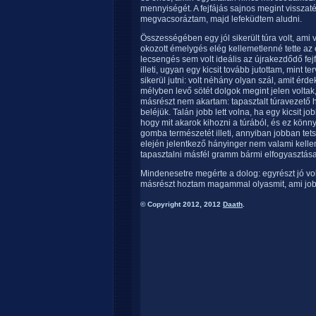
mennyiségét. A fejfájás sajnos megint visszaté
megvacsoráztam, majd lefeküdtem aludni.
Összességében egy jól sikerült túra volt, ami 
okozott émelygés elég kellemetlenné tette az 
lecsengés sem volt ideális az újrakezdődő fe
illeti, ugyan egy kicsit tovább jutottam, mint 
sikerül jutni: volt néhány olyan szál, amit érde
mélyben levő sötét dolgok megint jelen volta
másrészt nem akartam: tapasztalt túravezet
beléjük. Talán jobb lett volna, ha egy kicsi
hogy mit akarok kihozni a túrából, és ez könn
gomba természetét illeti, annyiban jobban tets
elején jelentkező hányinger nem valami kelle
tapasztalni másfél gramm bármi elfogyasztása
Mindenesetre megérte a dolog: egyrészt jó vol
másrészt hoztam magammal olyasmit, ami jobb
© Copyright 2012, 2012
Daath
.