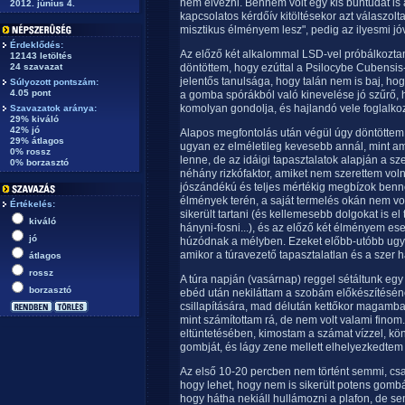
nem élvezni. Bennem volt egy kis bűntudat is 
2012. június 4.
kapcsolatos kérdőív kitöltésekor azt válaszo
misztikus élményem lesz", pedig az ilyesmi jó
Érdeklődés:
Az előző két alkalommal LSD-vel próbálkoztam
12143 letöltés
24 szavazat
döntöttem, hogy ezúttal a Psilocybe Cubensis-
jelentős tanulsága, hogy talán nem is baj, ho
Súlyozott pontszám:
4.05 pont
a gomba spórákból való kinevelése jó szűrő, 
komolyan gondolja, és hajlandó vele foglalkozn
Szavazatok aránya:
29% kiváló
42% jó
Alapos megfontolás után végül úgy döntöttem
29% átlagos
ugyan ez elméletileg kevesebb annál, mint a
0% rossz
lenne, de az idáigi tapasztalatok alapján a s
0% borzasztó
néhány rizkófaktor, amiket nem szerettem vol
jószándékú és teljes mértékig megbízok benne
élmények terén, a saját termelés okán nem v
Értékelés:
sikerült tartani (és kellemesebb dolgokat is el
kiváló
hányni-fosni...), és az előző két élményem es
jó
húzódnak a mélyben. Ezeket előbb-utóbb ugya
amikor a túravezető tapasztalatlan és a szer 
átlagos
rossz
A túra napján (vasárnap) reggel sétáltunk egy
borzasztó
ebéd után nekiláttam a szobám előkészítésén
csillapítására, mad délután kettőkor magamba 
mint számítottam rá, de nem volt valami finom.
eltüntetésében, kimostam a számat vízzel, 
gombját, és lágy zene mellett elhelyezkedtem a
Az első 10-20 percben nem történt semmi, cs
hogy lehet, hogy nem is sikerült potens gombá
hogy hátha nekiáll hullámozni a plafon, de s