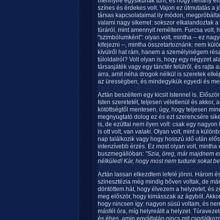
mennyire egysíkúnak tűnt, és hogy néhány emb
színes és érdekes volt. Vajon ez útmutatás a 
társas kapcsolataimat ily módon, megpróbált
valami nagy sikerrel: sokszor elkalandoztak 
túráról, mint amennyit reméltem. Furcsa volt
"szimbólumként": olyan volt, mintha -- ez n
kifejezni --, mintha összetartoznánk: nem külön
kívülről hat rám, hanem a személyiségem rész
túloldalról? Volt olyan is, hogy egy négyzet a
társasjáték vagy egy tánctér felülről, és rajta
arra, amit néha drogok nélkül is szeretek elk
az ürességben, és mindegyikük egyedi és megi
Aztán beszéltem egy kicsit Istennel is. Elősz
Isten szeretetét, teljesen véletlenül és akkor
kötöttségtől mentesen, úgy, hogy teljesen min
megnyugtató dolog ez és ezt szerencsére sik
is, de ezúttal nem ilyen volt: csak egy nagyon
is ott volt, van
valaki
. Olyan volt, mint a külö
nap találkozik vagy hogy hosszú idő után elős
intenzívebb érzés. Ez most olyan volt, mintha 
buszmegállóban:
"Szia, öreg, már majdnem el
nélküled! Kár, hogy most nem tudunk sokat be
Aztán lassan elkezdtem lefelé jönni. Három és 
szinesztézia még mindig bőven voltak, de már n
döntöttem hát, hogy élvezem a helyzetet, és z
meg először, hogy kimásszak az ágyból. Akkor 
hogy nincsen így: nagyon süsü voltam, és nem é
másfél óra, míg helyreállt a helyzet. Túraveze
és éhes, amin egyáltalán nincs mit csodálkoz