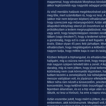
magammal, hogy elindulok Morpheus birodalma
akkor legközelebb egy nagyobb adaggal pró
Az első mentális hatások megérkezésével pá
meg tőle, mert számítottam rá, hogy ez lesz. A
(akkor már nem teljesen képben) elhatároztam
hogy szerezzek egy műanyagvödröt. Aztán att
állapotból kifolyólag sikerül jól összefosni a
próbálkoztam a testem megnyugtatásával, ma
vagy arról, hogy tulajdonképpen minden rendbe
láttam (vagy éreztem?), hogy a testemet színes
a gondolatig, hogy ezt is csak el kell fogadn
érzés. Ekkor olyan 45 perc felé járhattam. Mi
elhatároztam, hogy meglátogatom a kétbetűs 
nagyon tudja, hogy miféle baja is van és találga
Közben felépült a triphangulat, és elhatározt
hallgatni, míg a csúcsra nem érek, hogy megvi
már nagyon szépen lehetett látni a zenét. A fe
darabig, míg rá nem jöttem, hogy jóval kellem
különbség nem csak könnyebb légzésben, ha
tudtam kezelni a zenelejátszót, bár kétségtel
messze valójában volt, és jópárszor elfelejtet
Mikor néha rám nézett a túravezetőm, jelezte
koncentrálni, hogy kettőnél több összefüggő s
fejemben állandóan, és ez a trip vége után i
látszik, ez lesz a hívószó, ha erre a napra vi
Aztán eszembe jutott, hogy miért is jöttem, é
embereken, akik körülvesznek. Meglepő volt, 