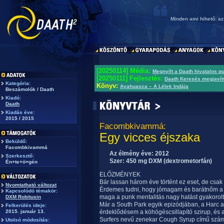
Minden ami hihető: az
[20250114] Média:
Megnyílt a Daath hivatalos p
[20250111] Fejlesztés:
Daath Keresés megjavít
Kategória:
Könyv:
Ayahuasca – A Lélek Indája
Beszámolók / Daath
Kiadó:
Daath
Kiadás éve:
2015 / 2015
Facombkivammá:
Egy vicces éjszaka
Beküldő:
Facombkivammá
Az élmény éve: 2012
Szerkesztő:
Szer: 450 mg DXM (dextrometorfán)
Én+te+ö=gén
ELŐZMÉNYEK
Bár lassan három éve történt ez eset, de csak 
Nyomtatható változat
Érdemes tudni, hogy jómagam és barátnőm a li
Kapcsolódó témakör:
maga a punk mentalitás nagy hatást gyakorolt 
DXM Robitusin
Már a South Park egyik epizódjában, a Harc a 
Felkerülés ideje:
2015. január 13.
érdeklődésem a köhögéscsillapító szirup, és a
Surfers nevű zenekar Cough Syrup című száma 
Utolsó módosítás: