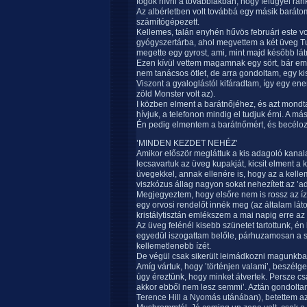
fogok hívni a továbbiakban, hogy felügyel rán
Az albérletben volt továbbá egy másik barátom,
számítógépezett.
Kellemes, talán enyhén hűvös februári este vol
gyógyszertárba, ahol megvettem a két üveg Tu
megette egy gyrost, ami, mint majd később látni
Ezen kívül vettem magamnak egy sört, bár e
nem tanácsos ötlet, de arra gondoltam, egy kis
Viszont a gyaloglástól kifáradtam, így egy en
zöld Monster volt az).
I közben elment a barátnőjéhez, és azt mondta
hívjuk, a telefonon mindig el tudjuk érni. A 
Én pedig elmentem a barátnőmért, és becéloz
’MINDEN KEZDET NEHÉZ’
Amikor először megláttuk a kis adagoló kanala
lecsavartuk az üveg kupakját, kicsit elment a 
üvegekkel, annak ellenére is, hogy az a kellem
viszkózus állag nagyon sokat nehezített az ’ad
Megjegyeztem, hogy elsőre nem is rossz az íz
egy orvosi rendelőt innék meg (az általam láto
kristálytisztán emlékszem a mai napig erre az 
Az üveg felénél kisebb szünetet tartottunk, én
egyedül iszogattam belőle, párhuzamosan a sz
kellemetlenebb ízét.
De végül csak sikerült leimádkozni magunkba
Amíg vártuk, hogy ’történjen valami’, beszélgett
úgy éreztünk, hogy minket átvertek. Persze cs
akkor ebből nem lesz semmi’. Aztán gondoltam
Terence Hill a Nyomás utánában), betettem 