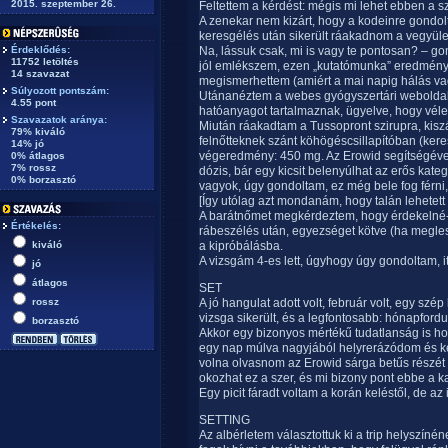
2015. szeptember 26.
Feltettem a kérdést: mégis mi lehet ebben a 
A zenekar nem kizárt, hogy a kodeinre gondolt
keresgélés után sikerült ráakadnom a vegyüle
Érdeklődés:
Na, lássuk csak, mi is vagy te pontosan? – g
11752 letöltés
jól emlékszem, ezen „kutatómunka” eredménye
14 szavazat
megismerhettem (amiért a mai napig hálás va
Súlyozott pontszám:
Utánanéztem a webes gyógyszertári weboldala
4.55 pont
hatóanyagot tartalmaznak, ügyelve, hogy véle
Szavazatok aránya:
Miután ráakadtam a Tussopront szirupra, kis
79% kiváló
felnőtteknek szánt köhögéscsillapítóban (keresz
14% jó
végeredmény: 450 mg. Az Erowid segítségével
0% átlagos
7% rossz
dózis, bár egy kicsit belenyúlhat az erős kate
0% borzasztó
vagyok, úgy gondoltam, ez még bele fog férni,
[Így utólag azt mondanám, hogy talán lehetett 
A barátnőmet megkérdeztem, hogy érdekelné-e
Értékelés:
rábeszélés után, egyezséget kötve (ha megle
kiváló
a kipróbálásba.
A vizsgám 4-es lett, úgyhogy úgy gondoltam, itt
jó
átlagos
SET
rossz
A jó hangulat adott volt, február volt, egy sz
vizsga sikerült, és a legfontosabb: hónapfordu
borzasztó
Akkor egy bizonyos mértékű tudatlanság is hoz
egy nap múlva nagyjából helyrerázódom és kész
volna olvasnom az Erowid sárga betűs részét
okozhat ez a szer, és mi bizony pont ebbe a ka
Egy picit fáradt voltam a korán keléstől, de a
SETTING
Az albérletem választottuk ki a trip helyszín