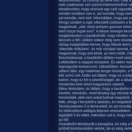
Mushrommtól. Jó coming up zene volt, csak a
neki csakhamar szó szerint értelmezhetővé vált
elhatároztam, hogy elszívok egy szál cigaret
minden rendben van-e, azt mondta, hogy nem 
azt mondta, nem kell. Informáltam, hogy pár p
Ahogy szívtam a cigit, elkezdett zsibbadni a 
magamnak: „oké, most amilyen gyorsan lehet, e
mert össze fogok esni”. A lábam remegni kezde
megkérdeztem a barátnőmtől, hogy minden re
táncolni a WC-ülőkén (ekkor még nem olvasta
utólag megtaláltam benne, hogy létezik ilyen).
’elkezdte nélkülem’, és már vizuájai vannak,
magamnak, hogy ami késik, az nem múlik. (Val
felszívódásnak, a barátnőm délben evett utoljár
Lefeküdtem a nappali közepére. És akkor megs
legnagyobb kedvencem, hátradőltem, becsukt
véltem látni, egy hatalmas tenger közepén, a N
kék színű volt. Aztán azt láttam, hogy ez a tu
tudom, hogy ez bír-e jelentőséggel, de a látv
mindenbe bele lehet magyarázni valamit.
Ekkor felnéztem, és láttam, hogy a barátnőm 
nevetni, mondván, most tényleg úgy nézünk ki, 
heroinisták, akik nem sokat tudnak magukról, 
tette, ahogy I benyitott a lakásba, és meglátott
Természetesen ő is felnevetett, és azt mondta:
Az időérzékem addigra teljesen elvesztettem.
legalább 5 év eltelt, miközben azt is, hogy nem 
az idő.
A barátnőm felmászott a kanapéra, én még a f
próbált kommunikálni velünk, de ez elég nehé