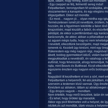
fázik, láttam, hogy remeg, ezért azt mondtam:
- Egy cseppet se félj, felmentő sereg indul!
Felpattantam, berongyoltam M szobájába, ahol
visszamentem a kanapéra, és egy elegáns moz
eligazgattam. Ekkor azt mondta:
- Ez most… nagyon jó… olyan mintha egy ig
Természetesen ismét jót nevettünk, örültem, 
hozzám, de a figyelmem lekötötte a falon lévő
kirajzolódni, majd kiszállt a falból, és elsüví
példáját, de ekkor a perifériámban egy karács
karácsonyfa, de akkor, abban a pillanatban ez
az agyam mégis tudta, hogy ez nem lehetség
I nevetett, elkezdtünk beszélgetni, majd mege
ismerek rá. Kezdett úgy kinézni, mint egy örege
Rákerestem egy még nagyon régi, magnóval f
átvett, boldog gyermekkort idéző, vidám baráti 
megpukkadtak a nevetéstől, én valahogy a felv
eufóriát, hogy felvesszük, ahogy kimondjuk, ho
rajta, mint Beavis és Butthead. Kicsit elkezdte
egyszerre éreztem egy nagyon erős boldogság
be.
Nagyjából itt kezdhettem el inni a sört, mert 
Felpattantam a helyemről, fel-alá járkáltam, 
szerveim a testemen kívül vannak. Úgy érezte
Kinéztem az ablakon, láttam az ablaküvegen 
- Egy drogos vagyok – mondtam.
Nem értették, hogy miről beszélek, talán én s
- És lehet, hogy örökké így maradok.
Akkor egy picit félelmetes volt a helyzet, de 
néztek,és azt mondták, üljek vissza a helyemre,