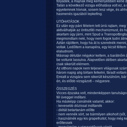
folyadék, a májnak meg keményebben kéne 
Talán a következő vizsga előhatása volt ez, 
egyetemnek hívnak, sosem lesz vége, és ahhoz
hasmenés igazából lepkefing.
UTÓHATÁSOK
Ez után egy páni félelem lett úrrá rajtam, me
aktiválhatják az öntisztító mechanizmust, és 
akartam úgy járni, mint Spud a Trainspottingb
megmondtam neki, hogy nem fogok tudni átmenn
Aztán rájöttem, hogy ha át is szeretnék menni
voltak. Ledőltem a kanapéra, egy kicsit féltem 
elaludnom.
Másnap délután négykor keltem, a barátnőm át
be voltunk lassulva. Alapvetően délben akart
csak sikerült elérnem.
Az otthoni napok nem teljesen világosak szá
három napig alig bírtam felkelni, fáradt volt
Emiatt a vizsgára sem sikerült készülnöm, bár
én, és előbb vizsgázott – négyesre.
ÖSSZEGZÉS
Vicces éjszaka volt, mindenképpen tanulságos
fél üveggel indítani.
Ha másképp csinálnék valamit, akkor:
- kevesebb dózissal indítanék
- diétát betartanám előtte
- nem vennék sört, se bármilyen alkoholt (sőt, 
- használnék egy kis grapefruitot, hogy még 
erőltessek