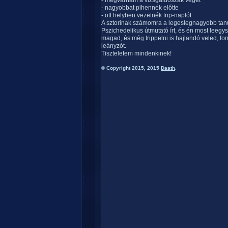
- megvárnám a vizsgaidőszak végét
- nagyobbat pihennék előtte
- ott helyben vezetnék trip-naplót
A sztorinak számomra a legeslegnagyobb tanul
Pszichedelikus útmutató írt, és én most leegysz
magad, és még trippelni is hajlandó veled, fo
leányzót.
Tiszteletem mindenkinek!
© Copyright 2015, 2015
Daath
.