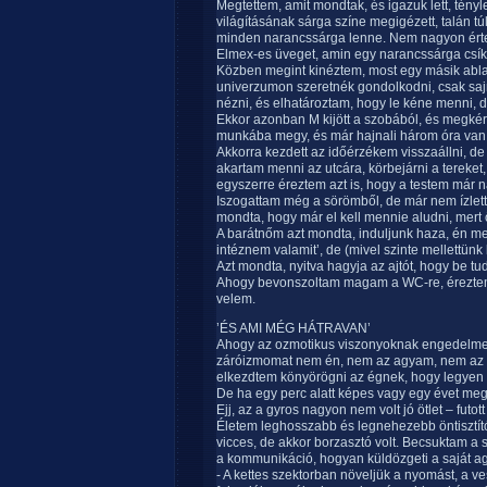
Megtettem, amit mondtak, és igazuk lett, té
világításának sárga színe megigézett, talán t
minden narancssárga lenne. Nem nagyon érte
Elmex-es üveget, amin egy narancssárga csík v
Közben megint kinéztem, most egy másik ablak
univerzumon szeretnék gondolkodni, csak sajn
nézni, és elhatároztam, hogy le kéne menni, d
Ekkor azonban M kijött a szobából, és megkért
munkába megy, és már hajnali három óra van
Akkorra kezdett az időérzékem visszaállni, de 
akartam menni az utcára, körbejárni a tereket,
egyszerre éreztem azt is, hogy a testem már 
Iszogattam még a sörömből, de már nem ízlett, 
mondta, hogy már el kell mennie aludni, mert 
A barátnőm azt mondta, induljunk haza, én me
intéznem valamit’, de (mivel szinte mellettünk
Azt mondta, nyitva hagyja az ajtót, hogy be t
Ahogy bevonszoltam magam a WC-re, éreztem,
velem.
’ÉS AMI MÉG HÁTRAVAN’
Ahogy az ozmotikus viszonyoknak engedelmesk
záróizmomat nem én, nem az agyam, nem az e
elkezdtem könyörögni az égnek, hogy legyen 
De ha egy perc alatt képes vagy egy évet meg
Ejj, az a gyros nagyon nem volt jó ötlet – fut
Életem leghosszabb és legnehezebb öntisztító
vicces, de akkor borzasztó volt. Becsuktam a
a kommunikáció, hogyan küldözgeti a saját 
- A kettes szektorban növeljük a nyomást, a v