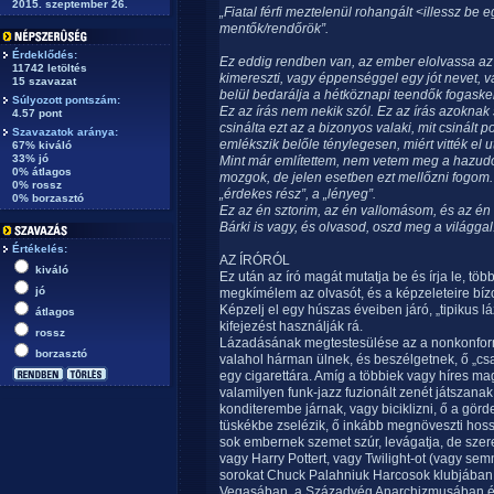
2015. szeptember 26.
„Fiatal férfi meztelenül rohangált <illessz be e
mentők/rendőrök”.
Érdeklődés:
Ez eddig rendben van, az ember elolvassa az 
11742 letöltés
kimereszti, vagy éppenséggel egy jót nevet, v
15 szavazat
belül bedarálja a hétköznapi teendők fogaske
Súlyozott pontszám:
Ez az írás nem nekik szól. Ez az írás azoknak 
4.57 pont
csinálta ezt az a bizonyos valaki, mit csinált 
Szavazatok aránya:
emlékszik belőle ténylegesen, miért vitték el 
67% kiváló
33% jó
Mint már említettem, nem vetem meg a hazudo
0% átlagos
mozgok, de jelen esetben ezt mellőzni fogom. It
0% rossz
„érdekes rész”, a „lényeg”.
0% borzasztó
Ez az én sztorim, az én vallomásom, és az é
Bárki is vagy, és olvasod, oszd meg a világgal
Értékelés:
AZ ÍRÓRÓL
kiváló
Ez után az író magát mutatja be és írja le, töb
jó
megkímélem az olvasót, és a képzeleteire bízo
Képzelj el egy húszas éveiben járó, „tipikus lá
átlagos
kifejezést használják rá.
rossz
Lázadásának megtestesülése az a nonkonformis
borzasztó
valahol hárman ülnek, és beszélgetnek, ő „csa
egy cigarettára. Amíg a többiek vagy híres m
valamilyen funk-jazz fuzionált zenét játszanak
konditerembe járnak, vagy biciklizni, ő a gör
tüskékbe zselézik, ő inkább megnöveszti hoss
sok embernek szemet szúr, levágatja, de szer
vagy Harry Pottert, vagy Twilight-ot (vagy sem
sorokat Chuck Palahniuk Harcosok klubjában
Vegasában, a Századvég Anarchizmusában és