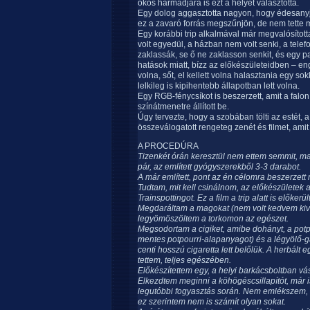
okos harmadjára is ezt a helyet választotta.
Egy dolog aggasztotta nagyon, hogy édesanyja 
ez a zavaró forrás megszűnjön, de nem tette m
Egy korábbi trip alkalmával már megvalósítot
volt egyedül, a házban nem volt senki, a telefo
zaklassák, se ő ne zaklasson senkit, és egy pap
hatások miatt, bízz az előkészületeidben – eng
volna, sőt, el kellett volna halasztania egy so
lelkileg is kipihentebb állapotban lett volna.
Egy RGB-fénycsíkot is beszerzett, amit a falon 
színátmenetre állított be.
Úgy tervezte, hogy a szobában tölti az estét, a
összeválogatott rengeteg zenét és filmet, ami
A PROCEDÚRA
Tizenkét órán keresztül nem ettem semmit, m
pár, az említett gyógyszerekből 3-3 darabot.
A már említett, pont az én célomra beszerzett
Tudtam, mit kell csinálnom, az előkészületek
Trainspottingot. Ez a film a trip alatt is előkerült
Megdaráltam a magokat (nem volt kedvem kiv
legyömöszöltem a torkomon az egészet.
Megsodortam a cigiket, amibe dohányt, a potpo
mentes potpourri-alapanyagot) és a légyölő-g
centi hosszú cigaretta lett belőlük. A herbált 
tettem, teljes egészében.
Előkészítettem egy, a helyi barkácsboltban vásá
Elkezdtem meginni a köhögéscsillapítót, már i
legutóbbi fogyasztás során. Nem emlékszem, ho
ez szerintem nem is számít olyan sokat.