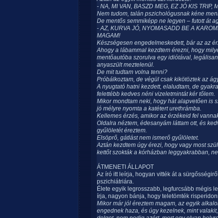
- NA, MI VAN, BASZD MEG, EZ JÓ KIS TRIP, 
Nem tudom, talán pszichológusnak kéne menn
De mentős semmiképp ne legyen – futott át a
- AZ, KURVA JÓ, NYOMASADD BE A KARO
MAGAM!
Készségesen engedelmeskedett, bár az az érzé
Ahogy a lábammal kezdtem érezni, hogy milyen
mentőautóba szorulva egy idiótával, legálisan
anyaszült meztelenül.
De mit tudtam volna tenni?
Próbálkoztam, de végül csak kikötöztek az ág
A nyugtató hatni kezdett, elaludtam, de gyak
felettébb kedves néni vizeletmintát kér tőlem.
Mikor mondtam neki, hogy hát alapvetően is 
jó mélyre nyomta a katétert urethrámba.
Kellemes érzés, amikor az érzékeid fel vannak
Oldalra néztem, édesanyám láttam ott, és ked
gyűlöletét éreztem.
Elsöprő, gátlást nem ismerő gyűlöletet.
Aztán kezdtem úgy érezi, hogy vagy most szül
kettőt szokták a kórházban leggyakrabban, n
ÁTMENETI ÁLLAPOT
Az író itt leírja, hogyan vitték át a sürgősség
pszichiátriára.
Élete egyik legrosszabb, legfurcsább mégis legé
írja, nagyon bánja, hogy teletömték risperido
Mikor már jól éreztem magam, az egyik alkal
engednek haza, és úgy kezelnek, mint valakit