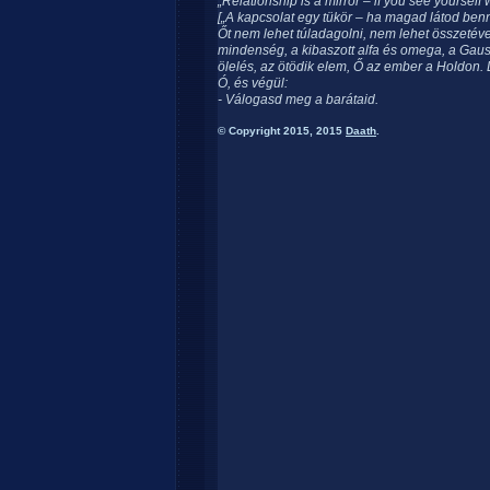
„Relationship is a mirror – if you see yourself w
[„A kapcsolat egy tükör – ha magad látod benne
Őt nem lehet túladagolni, nem lehet összetéves
mindenség, a kibaszott alfa és omega, a Gaus
ölelés, az ötödik elem, Ő az ember a Holdon.
Ó, és végül:
- Válogasd meg a barátaid.
© Copyright 2015, 2015
Daath
.