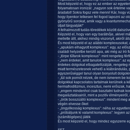
Most képzeld el, hogy ez az ember az egyetemr
folyamatosan ironizál: „nagyon sok értelme v
áradatot! Sokra fogsz vele menni! Kár, hogy vi
hogy ilyenkor lelkesen fel fogod lapozni az o
gyönyörű sorokat, amik vagy a kvantummechanik
útjait tárgyalják!”
A felhalmozott tudás-töredékek között dalszö
Képzeld el, hogy van egy barátnője, akivel már
mellette állt, akihez mindig viszonyít, akiről 
És most képzeld el az alábbi komplexusokat,
- „apukám elhagyott komplexus”: egy, az elős
családi helyzetbe kerülő apa, aki még az író f
- „törpe tűfarok komplexus”: mint rengeteg fé
- „nem érdekel, amit tanulok komplexus”: az e
érdekes dolgokat elbagatellizálják, rengeteg
miatt természetesnek vehető a kiábrándulás, p
egyszerűséggel tanul olyan bonyolult dolgokr
- „túl sok pornót nézek, de nem ismerem be 
dolgokkal kapcsolatos tartalmak kerülnek a ké
hermafroditizmus, incesztus, nemi erőszak, han
- „engem mindenhol csak basztatni tudnak ko
megaláztatásairól, mint a pozitív élményeiről,
- „örök bosszúálló komplexus”: mindent meg ak
végén elvesse őket
- „öngyilkosság komplexus”: néha az egyetlen
- „próbáljunk ki valamit komplexus”: legyen az
(számítógépes) játék
És most képzeld el, hogy mindez egyszerre eg