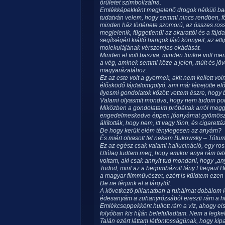
őrületet szimbolizálná.
Emlékképekként megjelenő drogok nélküli bad t
tudatván velem, hogy semmi nincs rendben, fő
minden ház története szomorú, az összes ross
megjelenik, függetlenül az akarattól és a fáj
segítségért kiáltó hangok fájó könnyeit, az e
molekulájának vérszomjas okádását.
Minden el volt baszva, minden tönkre volt menv
a vég, aminek semmi köze a jelen, múlt és jö
magyarázatához.
Ez az este volt a gyermek, akit nem kellett vo
élősködő fájdalomgolyó, ami már létrejötte előtt
Ilyesmi gondolatok között vettem észre, hogy
Valami olyasmit mondva, hogy nem tudom pon
Miközben a gondolataim próbáltak arról me
engedelmeskedve éppen jóanyámat gyömöszö
állították, hogy nem, itt vagy fönn, és cigarettá
De hogy került elém ténylegesen az anyám?
És miért olvasott fel nekem Bukowsky – Tótu
Ez az egész csak valami hallucináció, egy ross
Utólag tudtam meg, hogy amikor anya rám talá
voltam, aki csak annyit tud mondani, hogy „an
Tudod, mint az a begombázott lány Fliegauf B
a magyar filmművészet, ezért is küldtem ezen 
De ne térjünk el a tárgytól.
A következő pillanatban a ruháimat dobálom 
édesanyám a zuhanyrózsából ereszti rám a hi
Emlékcseppekként hullott rám a víz, ahogy els
folyóban kis híján belefulladtam. Nem a legk
Talán ezért láttam létfontosságúnak, hogy ki