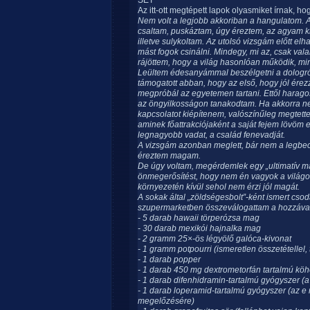
SET
Az itt-ott megtépett lapok olyasmiket írnak, ho
Nem volt a legjobb akkoriban a hangulatom. 
csaltam, puskáztam, úgy éreztem, az agyam kilö
illetve sulykoltam. Az utolsó vizsgám előtt e
mást fogok csinálni. Mindegy, mi az, csak v
rájöttem, hogy a világ hasonlóan működik, mint
Leültem édesanyámmal beszélgetni a dologról
támogatott abban, hogy az első, hogy jól ér
megpróbál az egyetemen tartani. Ettől harago
az öngyilkosságon tanakodtam. Ha akkorra nem
kapcsolatot kiépítenem, valószínűleg megtett
aminek főattrakciójaként a saját fejem lövöm e
legnagyobb vadat, a család fenevadját.
A vizsgám azonban meglett, bár nem a legbecs
éreztem magam.
De úgy voltam, megérdemlek egy „ultimatív m
önmegerősítést, hogy nem én vagyok a világon
környezetén kívül sehol nem érzi jól magát.
A sokak által „zöldségesbolt”-ként ismert cso
szupermarketben összeválogattam a hozzával
- 5 darab hawaii törperózsa mag
- 30 darab mexikói hajnalka mag
- 2 gramm 25×-ös légyölő galóca-kivonat
- 1 gramm potpourri (ismeretlen összetétellel,
- 1 darab popper
- 1 darab 450 mg dextrometorfán tartalmú köh
- 1 darab difenhidramin-tartalmú gyógyszer (a
- 1 darab loperamid-tartalmú gyógyszer (az e
megelőzésére)