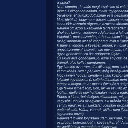
a szája?
Nem hinném, de talán mégiscsak van rá valah
Akkor is ezt gondolhattam, mivel úgy gondolt
barátnőjénél tartózkodott aznap este (legaláb
Most jövök rá, hogy nem voltam teljesen mezte
kihalt főút közepén rúgtam le azokat a lábamró
Valahol ott, azon a kanyarnál ténfereghettem s
ahol egy kamion könnyen odalapíthat a falhoz, 
Valahol itt jutott eszembe párhuzamosan két 
az ég, ahonnan az eső csepereg, mint a Katato
kislány a vödörrel a kezében lennék én, csa
angyalszárnnyal, helyette van egy agyam, tele
úgy a genetikától is) összetöppedt fütyivel.
És akkor arra gondoltam, jól esne egy cigi, de 
örömökről le kellett mondanom.
Egy kamion az orrom előtt állt meg, nem sok k
káromkodás. Aztán pár kocsi még elszáguldott
Hogy innen hogyan kerültem a falu központjá
folytatni egy busszal (a sofőrje láthatóan n
tartotta a dolgot, de az utasok élvezték a dolg
Egy fekete ismerősöm, Bob, akivel ez után az 
leültem mellé és egy hajléktalan mellé a padra
Ebben a kínos, belsőséges pillanatban, míg mi
vagy félt, Bob volt az egyetlen, aki próbált 
semmi para”, és a hajléktalan jóember próbál
emberek elől. Hiába, vannak, akiket még ilyen
izgalomba hozni).
Valamiért tovább folytattam utam Jack felé,
és próbált beleráncigálni, kevés sikerrel. Vala
és vevőkörét is megpolgárpukkasszam.