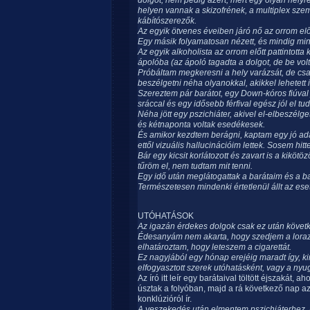
dolgot, nem pedig azért, mert egy olyan helyr
helyen vannak a skizofrének, a multiplex sze
kábítószerezők.
Az egyik ötvenes éveiben járó nő az orrom elő
Egy másik folyamatosan nézett, és mindig mi
Az egyik alkoholista az orrom előtt pattintotta 
ápolóba (az ápoló tagadta a dolgot, de be vol
Próbáltam megkeresni a hely varázsát, de csak
beszélgetni néha olyanokkal, akikkel lehetett i
Szereztem pár barátot, egy Down-kóros fiúva
sráccal és egy idősebb férfival egész jól el tu
Néha jött egy pszichiáter, akivel el-elbeszélge
és kétnaponta voltak esedékesek.
És amikor kezdtem berágni, kaptam egy jó ada
ettől vizuális hallucinációim lettek. Sosem hit
Bár egy kicsit korlátozott és zavart is a kikö
tűröm el, nem tudtam mit tenni.
Egy idő után meglátogattak a barátaim és a b
Természetesen mindenki értetlenül állt az eset 
UTÓHATÁSOK
Az igazán érdekes dolgok csak ez után követk
Édesanyám nem akarta, hogy szedjem a lorazep
elhatároztam, hogy leteszem a cigarettát.
Ez nagyjából egy hónap erejéig maradt így, k
elfogyasztott szerek utóhatásként, vagy a nyu
Az író itt leír egy barátaival töltött éjszakát,
úsztak a folyóban, majd a rá következő nap a
konklúzióról ír.
A veszekedés után elmentem pszichiáterhez, he