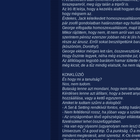
lorazepamról, meg úgy talán a tripről is.
Az író itt leírja, hogy a kezelés alatt hogyan d
hogy mégsem az.
Érdekes, Jack kételkedett homoszexualitásom 
pár zoofil gondolatban határozottan egy hul
George elfogadta homoszexualitásom, majd bő
Mikor rájöttem, hogy nem, itt nem arról van 
szerintem pénisz ezerszer jobban néz ki (és h
része az ánusz. Erről sokat beszélgettünk bar
(köszönöm, Dorothy!).
George ekkor mérges lett rám, összevesztünk, 
Hogy őszinte legyek, néha még eszembe jut, t
Az állítólagos legjobb barátom hamar túltette
még kicsit, de a tűz mindig elalszik, ha nem tá
KONKLÚZIÓ
És hogy mi a tanulság?
Nos, nem tudom.
Butaság lenne azt mondani, hogy nem tanulta
Kérdéses lenne azt állítani, hogy a bevett an
hozzáállása, vagy a kettő egyszerre.
Amiket le tudtam szűrni a dologból:
- A Set & Setting rendkívül fontos, eddig határ
- Nem feltétlenül rossz, ha jóban vagy a szüle
- Az országomban lévő egészségügyi ellátottak
fizetésükkel lehet összefüggésben.
- Ha van egy olyasmi (ugyanolyan nem lesz) b
Univerzum. Ő a good trip. Ő a punkság. Ő a m
mindent megtestesít, amit szeretsz. K-Os éneke