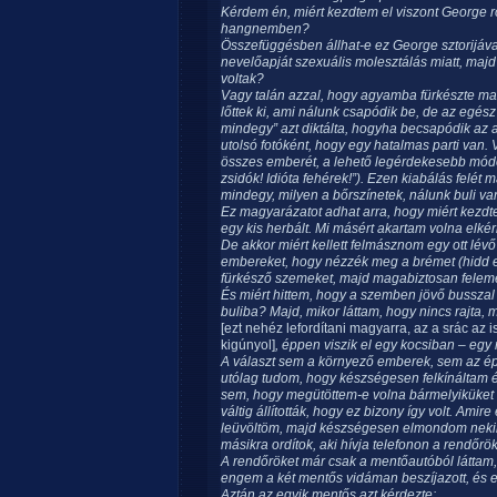
Kérdem én, miért kezdtem el viszont George r
hangnemben?
Összefüggésben állhat-e ez George sztorijával
nevelőapját szexuális molesztálás miatt, majd 
voltak?
Vagy talán azzal, hogy agyamba fürkészte ma
lőttek ki, ami nálunk csapódik be, de az egész
mindegy” azt diktálta, hogyha becsapódik az a
utolsó fotóként, hogy egy hatalmas parti van. V
összes emberét, a lehető legérdekesebb módo
zsidók! Idióta fehérek!”). Ezen kiabálás felét
mindegy, milyen a bőrszínetek, nálunk buli van,
Ez magyarázatot adhat arra, hogy miért kezdt
egy kis herbált. Mi másért akartam volna elké
De akkor miért kellett felmásznom egy ott lévő 
embereket, hogy nézzék meg a brémet (hidd el
fürkésző szemeket, majd magabiztosan felemel
És miért hittem, hogy a szemben jövő bussza
buliba? Majd, mikor láttam, hogy nincs rajta, m
[ezt nehéz lefordítani magyarra, az a srác az 
kigúnyol]
, éppen viszik el egy kocsiban – egy
A választ sem a környező emberek, sem az é
utólag tudom, hogy készségesen felkínáltam
sem, hogy megütöttem-e volna bármelyiküket i
váltig állították, hogy ez bizony így volt. Ami
leüvöltöm, majd készségesen elmondom nekik,
másikra ordítok, aki hívja telefonon a rendőrök
A rendőröket már csak a mentőautóból láttam,
engem a két mentős vidáman beszíjazott, és el
Aztán az egyik mentős azt kérdezte: