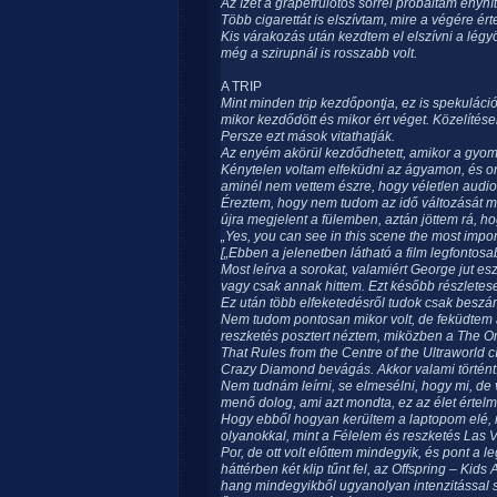
Az ízét a grapefruiotos sörrel próbáltam enyhít
Több cigarettát is elszívtam, mire a végére 
Kis várakozás után kezdtem el elszívni a légyö
még a szirupnál is rosszabb volt.
A TRIP
Mint minden trip kezdőpontja, ez is spekulác
mikor kezdődött és mikor ért véget. Közelítés
Persze ezt mások vitathatják.
Az enyém akörül kezdődhetett, amikor a gyom
Kénytelen voltam elfeküdni az ágyamon, és onna
aminél nem vettem észre, hogy véletlen audio
Éreztem, hogy nem tudom az idő változását m
újra megjelent a fülemben, aztán jöttem rá, ho
„Yes, you can see in this scene the most impor
[„Ebben a jelenetben látható a film legfontos
Most leírva a sorokat, valamiért George jut e
vagy csak annak hittem. Ezt később részletes
Ez után több elfeketedésről tudok csak beszá
Nem tudom pontosan mikor volt, de feküdtem 
reszketés posztert néztem, miközben a The O
That Rules from the Centre of the Ultraworld 
Crazy Diamond bevágás. Akkor valami történt
Nem tudnám leírni, se elmesélni, hogy mi, de 
menő dolog, ami azt mondta, ez az élet értelme
Hogy ebből hogyan kerültem a laptopom elé, n
olyanokkal, mint a Félelem és reszketés Las
Por, de ott volt előttem mindegyik, és pont a l
háttérben két klip tűnt fel, az Offspring – Kids 
hang mindegyikből ugyanolyan intenzitással s