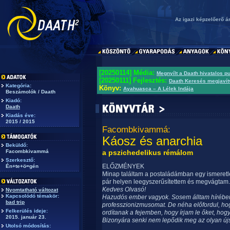
Az igazi képzelőerő á
[20250114] Média:
Megnyílt a Daath hivatalos p
[20250111] Fejlesztés:
Daath Keresés megjavít
Kategória:
Könyv:
Ayahuasca – A Lélek Indája
Beszámolók / Daath
Kiadó:
Daath
Kiadás éve:
2015 / 2015
Facombkivammá:
Káosz és anarchia
Beküldő:
Facombkivammá
a pszichedelikus rémálom
Szerkesztő:
ELŐZMÉNYEK
Én+te+ö=gén
Minap találtam a postaládámban egy ismeretlen 
pár helyen leegyszerűsítettem és megvágtam. A 
Kedves Olvasó!
Nyomtatható változat
Kapcsolódó témakör:
Hazudós ember vagyok. Sosem álltam hírében
bad trip
professzionizmusomat. De néha előfordul, hog
Felkerülés ideje:
ordítanak a fejemben, hogy írjam le őket, h
2015. január 23.
Bizonyára senki nem lepődik meg az olyan új
Utolsó módosítás: