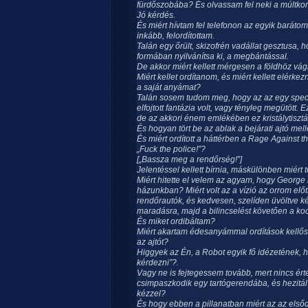
fürdőszobába? És olvassam fel neki a múltkor
Jó kérdés.
És miért hívtam fel telefonon az egyik barátom
inkább, felordítottam.
Talán egy őrült, skizofrén vadállat gesztusa,
formában nyilvánítsa ki, a megbántással.
De akkor miért kellett mérgesen a földhöz vág
Miért kellet ordítanom, és miért kellett elérk
a saját anyámat?
Talán sosem tudom meg, hogy az az egy speci
elfojtott fantázia volt, vagy tényleg megütöt
de az akkori énem emlékében ez kristálytisztán
És hogyan tört be az ablak a bejárati ajtó mel
És miért ordított a háttérben a Rage Against 
„Fuck the police!”?
[„Bassza meg a rendőrség!”]
Jelentéssel kellett bírnia, máskülönben miért
Miért hitette el velem az agyam, hogy George 
házunkban? Miért volt az a vízió az orrom elő
rendőrautók, és kedvesen, szelíden üvöltve ké
maradásra, majd a bilincselést követően a ko
És miket ordibáltam?
Miért akartam édesanyámmal ordítások kellős 
az ajtót?
Higgyek az Én, a Robot egyik fő idézetének, h
kérdezni”?.
Vagy ne is fejtegessem tovább, mert nincs érte
csimpaszkodik egy tartógerendába, és hezitál
kézzel?
És hogy ebben a pillanatban miért az az els