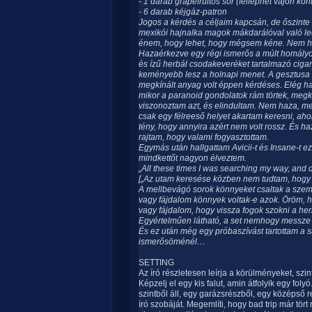
- 1 darab grapefruitos sör (felléphet vajon ko
- 6 darab kéjgáz-patron
Jogos a kérdés a céljaim kapcsán, de őszinte
mexikói hajnalka magok mákdarálóval való le
énem, hogy lehet, hogy mégsem kéne. Nem ha
Hazaérkezve egy régi ismerős a múlt homályos
és ízű herbál csodakeveréket tartalmazó cigar
keményebb lesz a holnapi menet. A gesztusa f
megkínált anyag volt éppen kérdéses. Elég h
mikor a paranoid gondolatok rám törtek, megk
viszonoztam azt, és elindultam. Nem haza, m
csak egy félreeső helyet akartam keresni, aho
tény, hogy annyira azért nem volt rossz. És h
rajtam, hogy valami fogyasztottam.
Egymás után hallgattam Avicii-t és Insane-t ez
mindkettőt nagyon élveztem.
„All these times I was searching my way, and d
[„Az utam keresése közben nem tudtam, hogy 
A mellbevágó sorok könnyeket csaltak a sz
vagy fájdalom könnyek voltak-e azok. Öröm, 
vagy fájdalom, hogy vissza fogok szokni a he
Egyértelműen látható, a set nemhogy messze vo
És ez után még egy próbaszívást tartottam a s
ismerősöménél…
SETTING
Az író részletesen leírja a körülményeket, szi
Képzelj el egy kis falut, amin átfolyik egy foly
szintből áll, egy garázsrészből, egy középső r
író szobáját. Megemlíti, hogy bad trip már tört