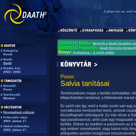
A józan ész az, ami sz
[20250114] Média:
Megnyílt a Daath hivatalos p
[20250111] Fejlesztés:
Daath Keresés megjavít
Kategória:
Könyv:
Ayahuasca – A Lélek Indája
Esszé
Kiadó:
Daath
Kiadás éve:
2002 / 2002
Poser:
Salvia tanításai
Beküldő:
Poser
Természetesen maga a tanítás leírhatatlan. A
Szerkesztő:
kifejezhetetlen tartalmat, a többieknek mara
Minstrel
Ez azért van így, mert a hatás során van egy 
(vonatkozási rendszerbe) kerül, aminek csupán
Nyomtatható változat
kézzelfogható valóságunk. Ez már része a Salv
Felkerülés ideje:
egy paradoxonnal, amit csak egy magasabb sz
2003. június 17.
tanítás. Ebben az esetben a paradoxon az a 
Utolsó módosítás:
egy emberi személyként, vagy bármi más lény
2003. június 17.
jellegzetes spirális mozgással visszacsavarta