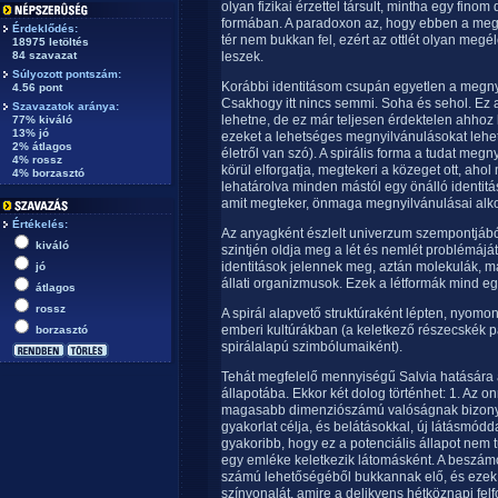
olyan fizikai érzettel társult, mintha egy fino
formában. A paradoxon az, hogy ebben a megn
Érdeklődés:
tér nem bukkan fel, ezért az ottlét olyan megél
18975 letöltés
84 szavazat
leszek.
Súlyozott pontszám:
Korábbi identitásom csupán egyetlen a megny
4.56 pont
Csakhogy itt nincs semmi. Soha és sehol. Ez a
Szavazatok aránya:
lehetne, de ez már teljesen érdektelen ahho
77% kiváló
13% jó
ezeket a lehetséges megnyilvánulásokat lehető
2% átlagos
életről van szó). A spirális forma a tudat meg
4% rossz
körül elforgatja, megtekeri a közeget ott, ahol
4% borzasztó
lehatárolva minden mástól egy önálló identitá
amit megteker, önmaga megnyilvánulásai alko
Értékelés:
Az anyagként észlelt univerzum szempontjábó
kiváló
szintjén oldja meg a lét és nemlét problémájá
identitások jelennek meg, aztán molekulák, ma
jó
állati organizmusok. Ezek a létformák mind 
átlagos
rossz
A spirál alapvető struktúraként lépten, nyomo
emberi kultúrákban (a keletkező részecskék p
borzasztó
spirálalapú szimbólumaiként).
Tehát megfelelő mennyiségű Salvia hatására a 
állapotába. Ekkor két dolog történhet: 1. Az 
magasabb dimenziószámú valóságnak bizonyos
gyakorlat célja, és belátásokkal, új látásmódda
gyakoribb, hogy ez a potenciális állapot nem
egy emléke keletkezik látomásként. A beszámol
számú lehetőségéből bukkannak elő, és ezek 
színvonalát, amire a delikvens hétköznapi fel