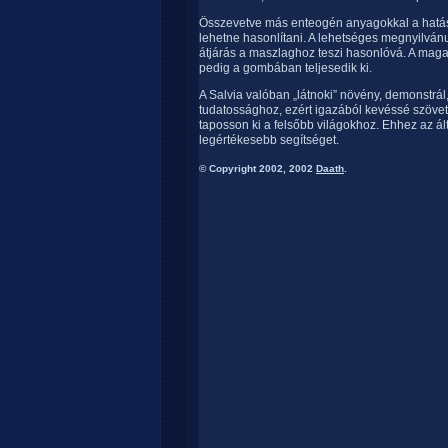
Összevetve más enteogén anyagokkal a hatás 
lehetne hasonlítani. A lehetséges megnyilván
átjárás a maszlaghoz teszi hasonlóvá. A mag
pedig a gombában teljesedik ki.
A Salvia valóban „látnoki” növény, demonstrá
tudatossághoz, ezért igazából kevéssé szöve
taposson ki a felsőbb világokhoz. Ehhez az á
legértékesebb segítséget.
© Copyright 2002, 2002
Daath
.