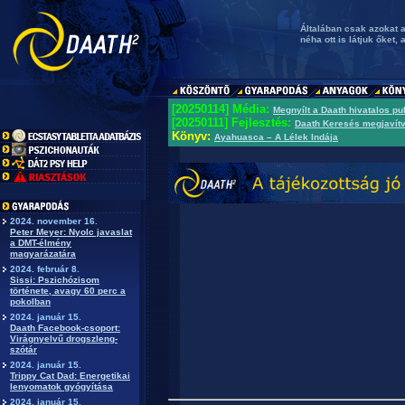
Általában csak azokat 
néha ott is látjuk őket,
[20250114] Média:
Megnyílt a Daath hivatalos p
[20250111] Fejlesztés:
Daath Keresés megjavít
Könyv:
Ayahuasca – A Lélek Indája
2024. november 16.
Peter Meyer: Nyolc javaslat
a DMT-élmény
magyarázatára
2024. február 8.
Sissi: Pszichózisom
története, avagy 60 perc a
pokolban
2024. január 15.
Daath Facebook-csoport:
Virágnyelvű drogszleng-
szótár
2024. január 15.
Trippy Cat Dad: Energetikai
lenyomatok gyógyítása
2024. január 15.