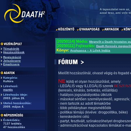
A tapasztalat nem az,
azzal tesz, ami vele tö
[20250114] Média:
Megnyílt a Daath hivatalos p
[20250111] Fejlesztés:
Daath Keresés megjavít
Témakörök
Könyv:
Ayahuasca – A Lélek Indája
Hozzászólások
Regisztráció
Jelszócsere
Emailcsere
Mielőtt hozzászólnál, olvasd végig és fogadd 
Kategória:
NE
Kultúra
küldj el olyan hozzászólást, amely:
- LEGÁLIS vagy ILLEGÁLIS szerek
BESZERZ
Létrehozó:
mantis
(keresés, kínálás, birtoklás, előállítás)
- hatályos jogszabályokba ütközik
Létrehozás ideje:
2003. július 26.
- másokat sértően személyeskedő, agresszív, 
Utolsó hozzászólás:
- nem tartozik az adott témakörbe
2009. május 4.
- több példányban megismétlődik
- politikai témájú (kivéve: drogpolitika, béke)
- kereskedelmi célú
Érdeklődés:
- partyt, fesztivált, szórakozóhelyet drogbesze
7137 letöltés
- adminisztrációval kapcsolatos témákat e-mai
47 hozzászólás