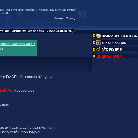
 ami az emberrel történik, hanem az, amit az ember
rténik.
Aldous Huxley
ublikus Facebook-oldala
va
el
a DAATH fórumának irányelveit
!
ÉSÉVEL
kapcsolatos
trágár
rzési/-használati helyszínként említ
l helyett fórumon tárgyal