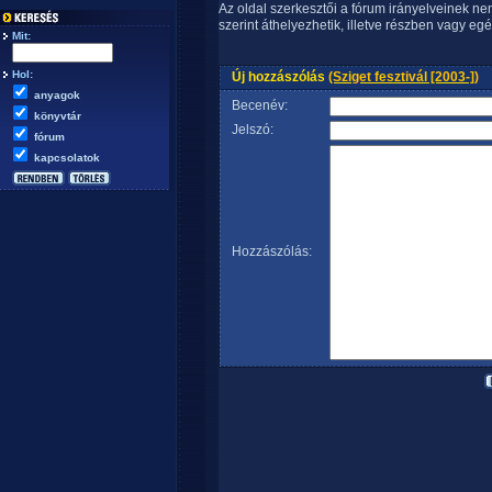
Az oldal szerkesztői a fórum irányelveinek n
szerint áthelyezhetik, illetve részben vagy egé
Mit:
Hol:
Új hozzászólás
(Sziget fesztivál [2003-])
anyagok
Becenév:
könyvtár
Jelszó:
fórum
kapcsolatok
Hozzászólás: