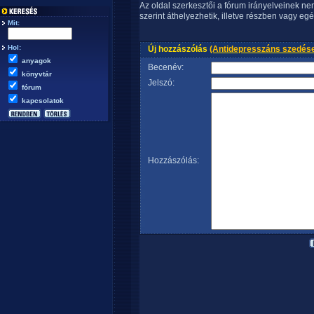
Az oldal szerkesztői a fórum irányelveinek n
szerint áthelyezhetik, illetve részben vagy egé
Mit:
Hol:
Új hozzászólás
(Antidepresszáns szedés
anyagok
Becenév:
könyvtár
Jelszó:
fórum
kapcsolatok
Hozzászólás: