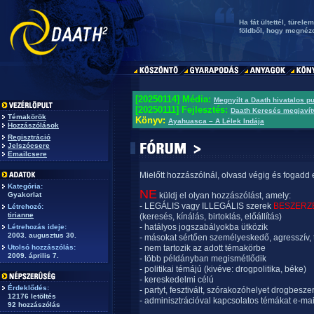
Ha fát ültettél, türe
földből, hogy megnézd
[20250114] Média:
Megnyílt a Daath hivatalos p
[20250111] Fejlesztés:
Daath Keresés megjavít
Témakörök
Könyv:
Ayahuasca – A Lélek Indája
Hozzászólások
Regisztráció
Jelszócsere
Emailcsere
Mielőtt hozzászólnál, olvasd végig és fogadd 
Kategória:
NE
Gyakorlat
küldj el olyan hozzászólást, amely:
- LEGÁLIS vagy ILLEGÁLIS szerek
BESZERZ
Létrehozó:
tirianne
(keresés, kínálás, birtoklás, előállítás)
- hatályos jogszabályokba ütközik
Létrehozás ideje:
2003. augusztus 30.
- másokat sértően személyeskedő, agresszív, 
Utolsó hozzászólás:
- nem tartozik az adott témakörbe
2009. április 7.
- több példányban megismétlődik
- politikai témájú (kivéve: drogpolitika, béke)
- kereskedelmi célú
Érdeklődés:
- partyt, fesztivált, szórakozóhelyet drogbesze
12176 letöltés
- adminisztrációval kapcsolatos témákat e-mai
92 hozzászólás