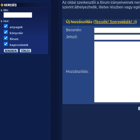
Az oldal szerkesztői a fórum irányelveinek n
szerint áthelyezhetik, illetve részben vagy egé
Mit:
Hol:
Új hozzászólás
(Tessék! Szerepjáték! :))
anyagok
Becenév:
könyvtár
Jelszó:
fórum
kapcsolatok
Hozzászólás: