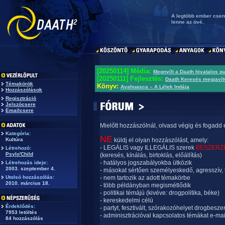
A legtöbb ember csend
lenne az övé.
[20250114] Média:
Megnyílt a Daath hivatalos p
[20250111] Fejlesztés:
Daath Keresés megjavít
Témakörök
Könyv:
Ayahuasca – A Lélek Indája
Hozzászólások
Regisztráció
Jelszócsere
Emailcsere
Mielőtt hozzászólnál, olvasd végig és fogadd 
Kategória:
NE
Kultúra
küldj el olyan hozzászólást, amely:
- LEGÁLIS vagy ILLEGÁLIS szerek
BESZERZ
Létrehozó:
Psylo'Child
(keresés, kínálás, birtoklás, előállítás)
- hatályos jogszabályokba ütközik
Létrehozás ideje:
2003. szeptember 4.
- másokat sértően személyeskedő, agresszív, 
Utolsó hozzászólás:
- nem tartozik az adott témakörbe
2010. március 18.
- több példányban megismétlődik
- politikai témájú (kivéve: drogpolitika, béke)
- kereskedelmi célú
Érdeklődés:
- partyt, fesztivált, szórakozóhelyet drogbesze
7953 letöltés
- adminisztrációval kapcsolatos témákat e-mai
84 hozzászólás