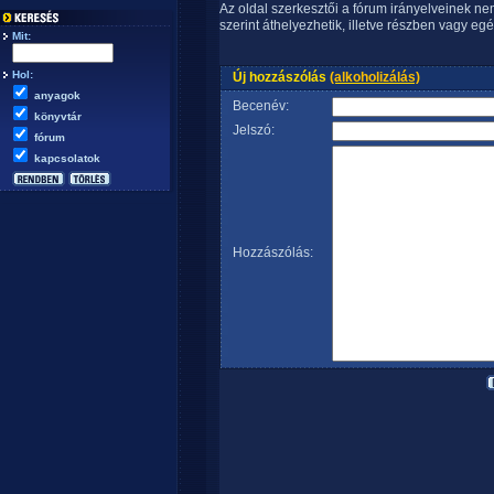
Az oldal szerkesztői a fórum irányelveinek n
szerint áthelyezhetik, illetve részben vagy egé
Mit:
Hol:
Új hozzászólás
(alkoholizálás)
anyagok
Becenév:
könyvtár
Jelszó:
fórum
kapcsolatok
Hozzászólás: