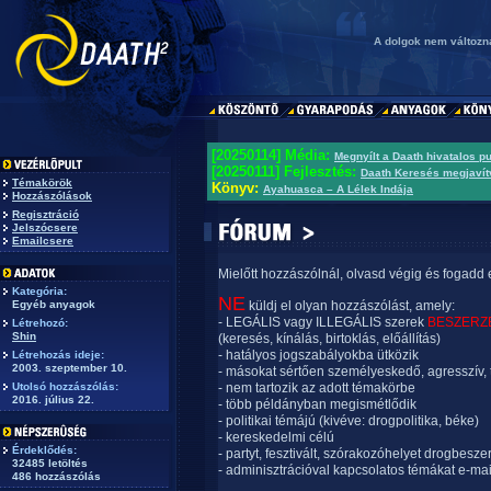
A dolgok nem változna
[20250114] Média:
Megnyílt a Daath hivatalos p
[20250111] Fejlesztés:
Daath Keresés megjavít
Témakörök
Könyv:
Ayahuasca – A Lélek Indája
Hozzászólások
Regisztráció
Jelszócsere
Emailcsere
Mielőtt hozzászólnál, olvasd végig és fogadd 
Kategória:
NE
Egyéb anyagok
küldj el olyan hozzászólást, amely:
- LEGÁLIS vagy ILLEGÁLIS szerek
BESZERZ
Létrehozó:
Shin
(keresés, kínálás, birtoklás, előállítás)
- hatályos jogszabályokba ütközik
Létrehozás ideje:
2003. szeptember 10.
- másokat sértően személyeskedő, agresszív, 
Utolsó hozzászólás:
- nem tartozik az adott témakörbe
2016. július 22.
- több példányban megismétlődik
- politikai témájú (kivéve: drogpolitika, béke)
- kereskedelmi célú
Érdeklődés:
- partyt, fesztivált, szórakozóhelyet drogbesze
32485 letöltés
- adminisztrációval kapcsolatos témákat e-mai
486 hozzászólás