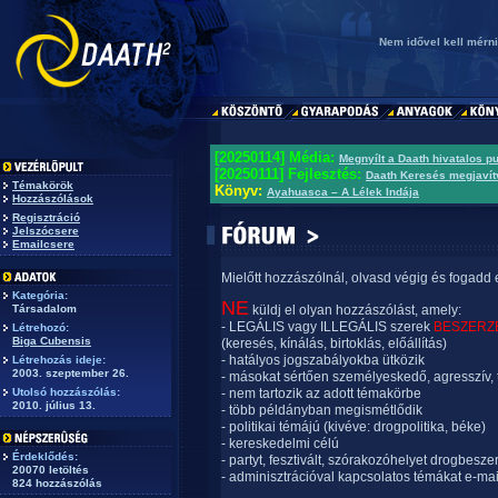
Nem idővel kell mérni
[20250114] Média:
Megnyílt a Daath hivatalos p
[20250111] Fejlesztés:
Daath Keresés megjavít
Témakörök
Könyv:
Ayahuasca – A Lélek Indája
Hozzászólások
Regisztráció
Jelszócsere
Emailcsere
Mielőtt hozzászólnál, olvasd végig és fogadd 
Kategória:
NE
Társadalom
küldj el olyan hozzászólást, amely:
- LEGÁLIS vagy ILLEGÁLIS szerek
BESZERZ
Létrehozó:
Biga Cubensis
(keresés, kínálás, birtoklás, előállítás)
- hatályos jogszabályokba ütközik
Létrehozás ideje:
2003. szeptember 26.
- másokat sértően személyeskedő, agresszív, 
Utolsó hozzászólás:
- nem tartozik az adott témakörbe
2010. július 13.
- több példányban megismétlődik
- politikai témájú (kivéve: drogpolitika, béke)
- kereskedelmi célú
Érdeklődés:
- partyt, fesztivált, szórakozóhelyet drogbesze
20070 letöltés
- adminisztrációval kapcsolatos témákat e-mai
824 hozzászólás