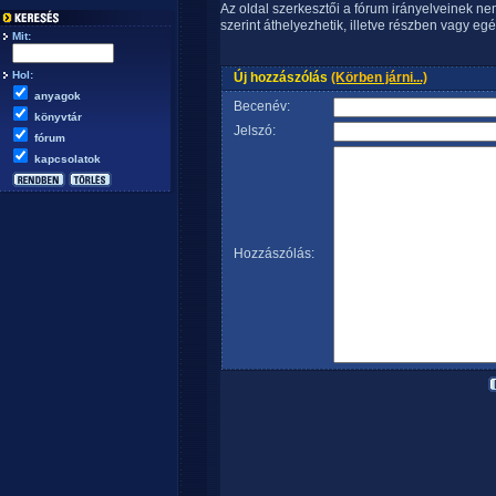
Az oldal szerkesztői a fórum irányelveinek n
szerint áthelyezhetik, illetve részben vagy egé
Mit:
Hol:
Új hozzászólás
(Körben járni...)
anyagok
Becenév:
könyvtár
Jelszó:
fórum
kapcsolatok
Hozzászólás: