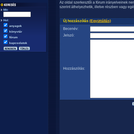
Az oldal szerkesztői a fórum irányelveinek n
szerint áthelyezhetik, illetve részben vagy egé
Mit:
Hol:
Új hozzászólás
(Együttállás)
anyagok
Becenév:
könyvtár
Jelszó:
fórum
kapcsolatok
Hozzászólás: