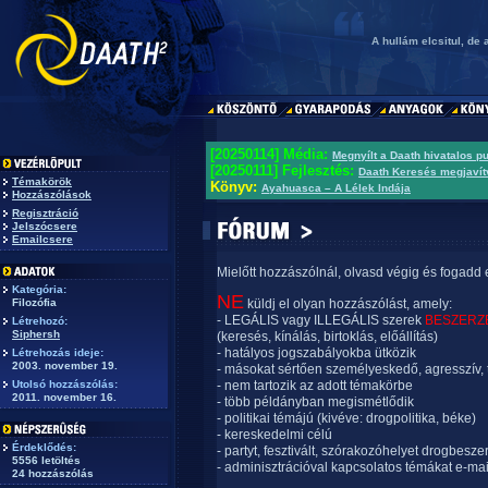
A hullám elcsitul, d
[20250114] Média:
Megnyílt a Daath hivatalos p
[20250111] Fejlesztés:
Daath Keresés megjavít
Témakörök
Könyv:
Ayahuasca – A Lélek Indája
Hozzászólások
Regisztráció
Jelszócsere
Emailcsere
Mielőtt hozzászólnál, olvasd végig és fogadd 
Kategória:
NE
Filozófia
küldj el olyan hozzászólást, amely:
- LEGÁLIS vagy ILLEGÁLIS szerek
BESZERZ
Létrehozó:
Siphersh
(keresés, kínálás, birtoklás, előállítás)
- hatályos jogszabályokba ütközik
Létrehozás ideje:
2003. november 19.
- másokat sértően személyeskedő, agresszív, 
Utolsó hozzászólás:
- nem tartozik az adott témakörbe
2011. november 16.
- több példányban megismétlődik
- politikai témájú (kivéve: drogpolitika, béke)
- kereskedelmi célú
Érdeklődés:
- partyt, fesztivált, szórakozóhelyet drogbesze
5556 letöltés
- adminisztrációval kapcsolatos témákat e-mai
24 hozzászólás