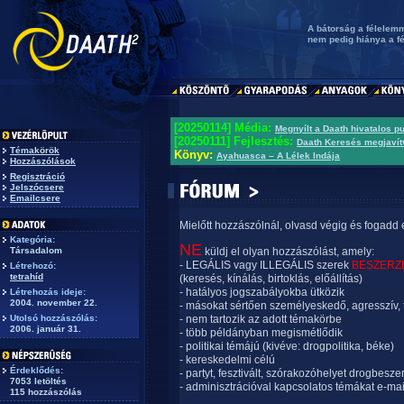
A bátorság a félelemm
nem pedig hiánya a f
[20250114] Média:
Megnyílt a Daath hivatalos p
[20250111] Fejlesztés:
Daath Keresés megjavít
Témakörök
Könyv:
Ayahuasca – A Lélek Indája
Hozzászólások
Regisztráció
Jelszócsere
Emailcsere
Mielőtt hozzászólnál, olvasd végig és fogadd 
Kategória:
NE
Társadalom
küldj el olyan hozzászólást, amely:
- LEGÁLIS vagy ILLEGÁLIS szerek
BESZERZ
Létrehozó:
tetrahíd
(keresés, kínálás, birtoklás, előállítás)
- hatályos jogszabályokba ütközik
Létrehozás ideje:
2004. november 22.
- másokat sértően személyeskedő, agresszív, 
Utolsó hozzászólás:
- nem tartozik az adott témakörbe
2006. január 31.
- több példányban megismétlődik
- politikai témájú (kivéve: drogpolitika, béke)
- kereskedelmi célú
Érdeklődés:
- partyt, fesztivált, szórakozóhelyet drogbesze
7053 letöltés
- adminisztrációval kapcsolatos témákat e-mai
115 hozzászólás