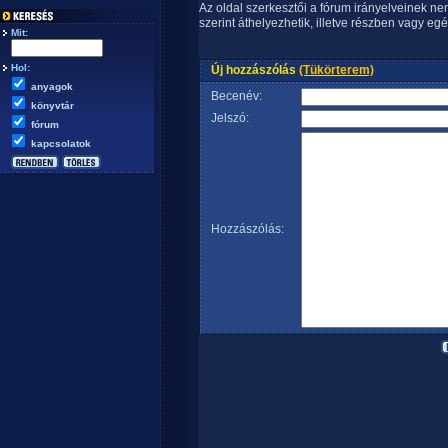
Az oldal szerkesztői a fórum irányelveinek n
szerint áthelyezhetik, illetve részben vagy egé
Mit:
Hol:
Új hozzászólás
(Tükörterem)
anyagok
Becenév:
könyvtár
Jelszó:
fórum
kapcsolatok
Hozzászólás: