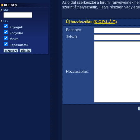
Az oldal szerkesztői a fórum irányelveinek n
szerint áthelyezhetik, illetve részben vagy egé
Mit:
Hol:
Új hozzászólás
(K.O.R.L.Á.T.)
anyagok
Becenév:
könyvtár
Jelszó:
fórum
kapcsolatok
Hozzászólás: