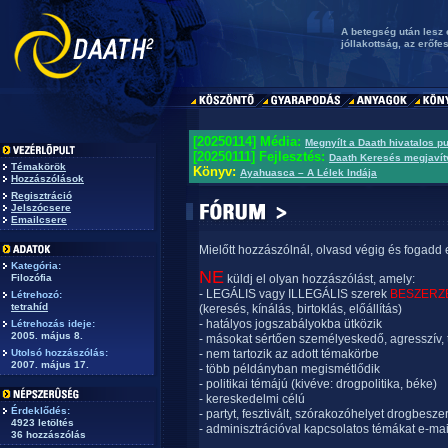
A betegség után lesz 
jóllakottság, az erőfe
[20250114] Média:
Megnyílt a Daath hivatalos p
[20250111] Fejlesztés:
Daath Keresés megjavít
Témakörök
Könyv:
Ayahuasca – A Lélek Indája
Hozzászólások
Regisztráció
Jelszócsere
Emailcsere
Mielőtt hozzászólnál, olvasd végig és fogadd 
Kategória:
NE
Filozófia
küldj el olyan hozzászólást, amely:
- LEGÁLIS vagy ILLEGÁLIS szerek
BESZERZ
Létrehozó:
tetrahíd
(keresés, kínálás, birtoklás, előállítás)
- hatályos jogszabályokba ütközik
Létrehozás ideje:
2005. május 8.
- másokat sértően személyeskedő, agresszív, 
Utolsó hozzászólás:
- nem tartozik az adott témakörbe
2007. május 17.
- több példányban megismétlődik
- politikai témájú (kivéve: drogpolitika, béke)
- kereskedelmi célú
Érdeklődés:
- partyt, fesztivált, szórakozóhelyet drogbesze
4923 letöltés
- adminisztrációval kapcsolatos témákat e-mai
36 hozzászólás