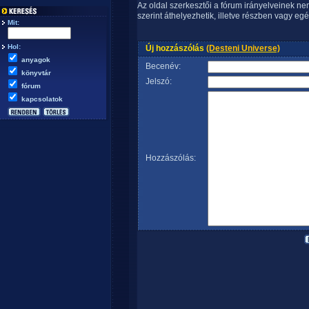
Az oldal szerkesztői a fórum irányelveinek n
szerint áthelyezhetik, illetve részben vagy egé
Mit:
Hol:
Új hozzászólás
(Desteni Universe)
anyagok
Becenév:
könyvtár
Jelszó:
fórum
kapcsolatok
Hozzászólás: