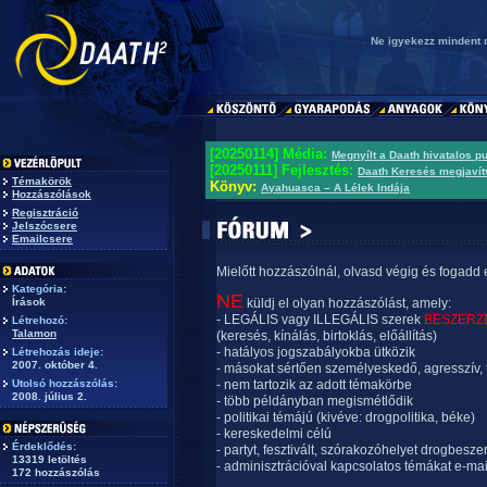
Ne igyekezz mindent 
[20250114] Média:
Megnyílt a Daath hivatalos p
[20250111] Fejlesztés:
Daath Keresés megjavít
Témakörök
Könyv:
Ayahuasca – A Lélek Indája
Hozzászólások
Regisztráció
Jelszócsere
Emailcsere
Mielőtt hozzászólnál, olvasd végig és fogadd 
Kategória:
NE
Írások
küldj el olyan hozzászólást, amely:
- LEGÁLIS vagy ILLEGÁLIS szerek
BESZERZ
Létrehozó:
Talamon
(keresés, kínálás, birtoklás, előállítás)
- hatályos jogszabályokba ütközik
Létrehozás ideje:
2007. október 4.
- másokat sértően személyeskedő, agresszív, 
Utolsó hozzászólás:
- nem tartozik az adott témakörbe
2008. július 2.
- több példányban megismétlődik
- politikai témájú (kivéve: drogpolitika, béke)
- kereskedelmi célú
Érdeklődés:
- partyt, fesztivált, szórakozóhelyet drogbesze
13319 letöltés
- adminisztrációval kapcsolatos témákat e-mai
172 hozzászólás