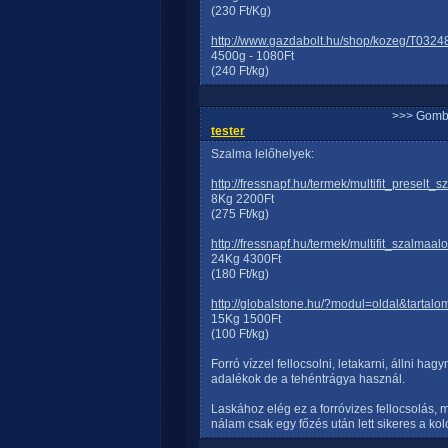
(230 Ft/Kg)
http://www.gazdabolt.hu/shop/kozeg/T0324
4500g - 1080Ft
(240 Ft/kg)
>>> Gomb
tester
Szalma lelőhelyek:
http://fressnapf.hu/termek/multifit_preselt
8Kg 2200Ft
(275 Ft/kg)
http://fressnapf.hu/termek/multifit_szalmaa
24Kg 4300Ft
(180 Ft/kg)
http://globalstone.hu/?modul=oldal&tartal
15Kg 1500Ft
(100 Ft/kg)
Forró vízzel fellocsolni, letakarni, állni h
adalékok de a tehéntrágya használ.
Laskához elég ez a forróvizes fellocsolás,
nálam csak egy főzés után lett sikeres a kol