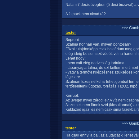
Nálam 7 decis üvegben (5 deci búzával) a v
A folpack nem olvad rá?
>>> Gomb
tester
Soproni:
Szalma honnan van, milyen pontosan?
Főzni tulajdonképp csak baktérium meg gom
elég ideig be sem szövődött volna hanem h
Lehet hogy :
- nem volt elég nedvesség tartalma
- tápanyagtartalma, de ezt kétlem mert mért 
- vagy a termőtestképzéshez szükséges kör
légcsere...
Szalmán főzés nélkül is lehet gombát terme
fertőtleníteni(lúgozás, forrázás, H2O2, hipó,
Korrupt:
Az üveget mivel zárod le? A víz nem csaphat
A szemek nem főnek szét (kicsattannak) a
Kuktázod igaz, és nem csak sima fazékba 
>>> Gomb
tester
Ha csak ennyi a baj, az alutálcát ki lehet v