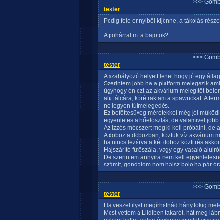
>>> Gomb
tester
Pedig fele ennyiből kijönne, a tákolás része
A pohárral mi a bajotok?
>>> Gomb
tester
A szabályozó helyett lehet hogy jó egy átlag
Szerintem jobb ha a platform melegszik ami
úgyhogy én ezt az akvárium melegítőt bele
alu tálcára, köré raktam a spawnokat. A te
ne legyen túlmelegedés.
Ez befőttesüveg méretekkel még jól működik
egyenletes a hőeloszlás, de valamivel jobb 
Az izzós módszert meg ki kell próbálni, de 
A doboz a dobozban, köztük víz akvárium me
ha nincs lezárva a két doboz közti rés akko
Hajszárító fűtőszála, vagy egy vasaló alulról
De szerintem annyira nem kell egyenletesne
számít, gondolom nem halsz bele ha pár órá
>>> Gomb
tester
Ha veszel ilyet megírhatnád hány fokig mel
Most vettem a Llidlben takarót, hát meg l