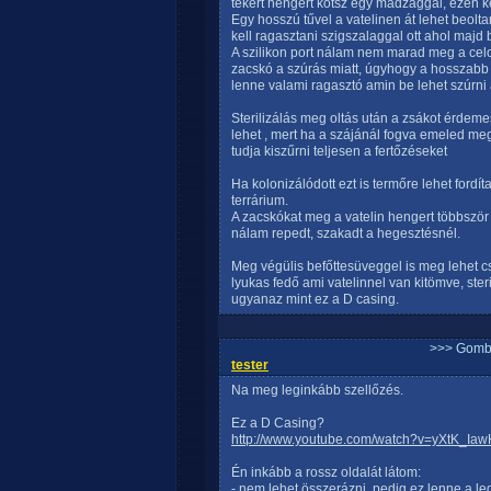
tekert hengert kötsz egy madzaggal, ezen ke
Egy hosszú tűvel a vatelinen át lehet beoltani
kell ragasztani szigszalaggal ott ahol majd 
A szilikon port nálam nem marad meg a celof
zacskó a szúrás miatt, úgyhogy a hosszabb t
lenne valami ragasztó amin be lehet szúrni 
Sterilizálás meg oltás után a zsákot érdeme
lehet , mert ha a szájánál fogva emeled m
tudja kiszűrni teljesen a fertőzéseket
Ha kolonizálódott ezt is termőre lehet ford
terrárium.
A zacskókat meg a vatelin hengert többször 
nálam repedt, szakadt a hegesztésnél.
Meg végülis befőttesüveggel is meg lehet cs
lyukas fedő ami vatelinnel van kitömve, steri
ugyanaz mint ez a D casing.
>>> Gomb
tester
Na meg leginkább szellőzés.
Ez a D Casing?
http://www.youtube.com/watch?v=yXtK_Iaw
Én inkább a rossz oldalát látom:
- nem lehet összerázni, pedig ez lenne a 