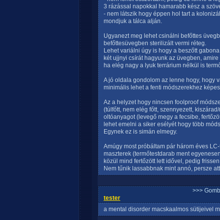
3 rázással napokkal hamarabb kész a szöv
- nem látszik hogy éppen hol tart a koloniz
mondjuk a tálca alján.
Ugyanezt meg lehet csinálni befőttes üvegbe
befőttesüvegben sterilizált vermi réteg.
Lehet variálni úgy is hogy a beszőtt gabon
két ujjnyi csírát hagyunk az üvegben, amire
ha elég nagy a lyuk terrárium nélkül is termő
A jó oldala gondolom az lenne hogy, hogy v
minimális lehet a fenti módszerekhez képes
Az a helyzet hogy nincsen foolproof módszer
(túlfőtt, nem elég főtt, szennyezett, kiszárad
oltóanyagot (levegő megy a fecsibe, fertőzö
lehet emelni a siker esélyét hogy több móds
Egynek ez is simán elmegy.
Amúgy most próbáltam pár három éves LC-t,
maszterek (termőtestdarab ment egyenesen 
közül mind fertőzött lett idővel, pedig friss
Nem tűnik lassabbnak mint annó, persze att
>>> Gomb
tester
a mental disorder macskaalmos sütijeivel mi