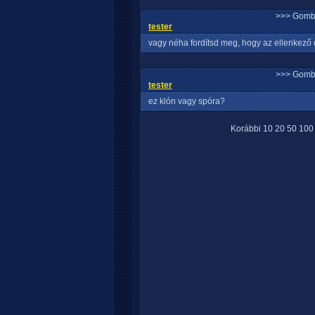
>>> Gomb
tester
vagy néha fordítsd meg, hogy az ellenkező o
>>> Gomb
tester
ez klón vagy spóra?
Korábbi
10
20
50
100