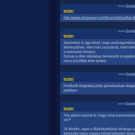
>>> Gomb
tester
http://www.shroomery.org/forums/showflat
>>> Gomb
tester
Szerintem is úgy lehet, hogy varázsgombáná
termesztővel, mint más cuccoknál, mert nem
is keresztül menjen.
Szóval a díler általában termesztő is egybe
nincs közöttük több ember.
>>> Gomb
tester
Fertőzött dolgokkal jobb gloveboxban dolgoz
petriben.
>>> Gomb
tester
"Ha abbol indulok ki, hogy sima barnarízsli
ne?"
Jó kérdés, ugye a főzés/kuktázás lényege az
keresztül olyan magas hőmérsékleten tarts