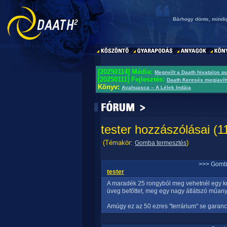
Bárhogy dönts, mindig
[20250114] Média:
Megnyílt a Daath hivatalos p
[20250111] Fejlesztés:
Daath Keresés megjavít
Könyv:
Ayahuasca – A Lélek Indája
tester hozzászólásai (11
(Témakör:
)
Gomba termesztés
>>> Gomb
tester
A maradék 25 rongyból meg vehetnél egy kuk
üveg befőttet, meg egy nagy átlátszó műan
Amúgy ez az 50 ezres "terrárium" se garancia