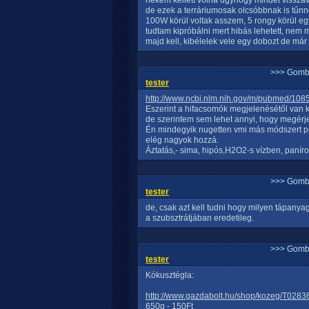
nekem kellett volna úgyhogy mindet vissza
de ezek a terráriumosak olcsóbbnak is tűnn
100W körül voltak asszem, 5 rongy körül egy
tudtam kipróbálni mert hibás lehetett, nem
majd kell, kibélelek vele egy dobozt de már
>>> Gomb
tester
http://www.ncbi.nlm.nih.gov/m/pubmed/108
Eszerint a hifacsomók megjelenésétől van 
de szerintem sem lehet annyi, hogy megérje
Én mindegyik nugetten vmi más módszert pró
elég nagyok hozzá.
Áztatás,- sima, hipós,H2O2-s vízben, paníroz
>>> Gomb
tester
de, csak azt kell tudni hogy milyen tápany
a szubsztrátjában eredetileg.
>>> Gomb
tester
Kókusztégla:
http://www.gazdabolt.hu/shop/kozeg/T0283
650g - 150Ft