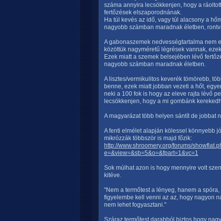
száma annyira lecsökkenjen, hogy a ráoltott
fertőzések elszaporodnának.
Ha túl kevés az idő, vagy túl alacsony a hő
nagyobb számban maradnak életben, rontva 
A gabonaszemek nedvességtartalma nem egy
közöttük nagyméretű légrések vannak, ezek 
Ezek miatt a szemek belsejében lévő fertő
nagyobb számban maradnak életben.
A lisztes/vermikulitos keverék tömörebb, tö
benne, ezek miatt jobban vezeti a hőt, egye
neki a 100 fok is hogy az eleve rajta lévő
lecsökkenjen, hogy a mi gombánk kerekedhes
A magyarázat több helyen sántít de jobbat 
A fenti elmélet alapján kölessel könnyebb jó 
mikrózzák többször is majd főzik:
http://www.shroomery.org/forums/showf
e=&view=&sb=5&o=&fpart=1&vc=1
Sok múlhat azon is hogy mennyire volt sze
kitéve.
"Nem a termőtest a lényeg, hanem a spóra, a
figyelembe kell venni az az, hogy nagyon na
nem lehet fogyasztani."
Száraz termőtest darabból biztos hogy nagy