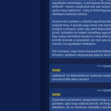
egyáltalán lehetséges, a spórájával tényleg 
fertőzött - hiszen megfordult már pár helye
spóra meg baktérium - még el lehet fogyaszt
életképes kultúrát csiholni.
Szerencsés esetben a dílertől kapott termőte
száradt meg. A spórák nagy része már ilyen
levágni a kalapot, aztán egy steril fülpiszk
közül, hidratálni és futtatni lehetőleg agaron
Egy száraz termőtest darabot is meg lehet p
közötti résznek a belsejéből, de nem sok e
menne, ha egyáltalán életképes.
Pár hónapos vagy hetes kiszáradt termőtest
fórumon, petriben megszáradt agaron lévő kult
>>> Gomb
tester
vattateszt: ha fülpiszkálóval óvatosan megd
beszíneződik akkor penész
>>> Gomb
tester
Szerintem azt lehetne megpróbálni hogy a vat
gondom, igaz hogy sütőzacskónál, ott meg 
tetejében, de az rendesen eláztatta a búzámat