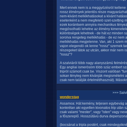
Mert ennek nem is a meggyözésröl kellene sz
rossz élmények jelentös része magyarázható 
nem-kívánt mellékhatásokat a kívánt hatás
esetenként a nem megfelelö szet-szetting m
ezek korántsem annyira mechanikus tényez
megjósolható lehetne az élmény kimenetel
különbségek lehetnek - de hát ez minden sze
sorolva rengeteg mellékhatás - de ez nem 
mellékhatás megjelenne. Van, aki 1 szem m
vajon elegendö ok lenne "rossz" szernek ta
részegeket látok az utcán, akkor már nem 
"rossz"?
A szalviáról több nagy alanyszámú felmérés i
Egy angliai ismerösöm több száz embert szalv
tripröl számolt csak be. Viszont valóban "fu
sokan tényleg nem kívánják megismételni az 
csak nem találják értelmét/hasznát). Mások
>>> Salv
wonderstag
Assamoa: Hát kemény, teljesen egybevág a k
konkrétan aki egyetlen kivonatos trip után sz
csak valami "mester", vagy "isten" vagy nev
a főszereplő. Hosszútávú durva deperszona
(bocsánat a tripla postért, csak mindegyikn