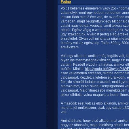
Fotinó
Volt 1 kellemes élményem vagy 25c- nbome v
valamelyik, mert egy időben rendeltem anno
lassan több mint 2 éve volt, de az erősen 
városban, majd beugrottunk egy Mcdonaldsba
valaki nagy dolgát végezte, amit akkora sze
nélkül. Egész végig a wc-ben röhögtünk. Az
úgy szakadtunk. A várost pedig elég érdekes
érszűkület. Olyan volt mintha az ujjaim lefa
élmény volt az egész trip. Talán 500ug-800
emlékszem.
Volt egy alkalom, amikor még legális volt, 
olyan kis mennyiségnek látszott, hogy azt 
vártam. Kezdett érződni a hatása, amikor 
beütött. Mint itt:
http://youtu.be/X0gyqsPd
csak kellemetlen érzéssel, mintha horror fi
valósággal. Kezdett a félelem eluralkodni, 
film, de sikerült tudatos maradni, majd g
alprazolmot, ezzel sikerült lenyugodnom va
valósággal. Majd filmezésbe menekítettem 
akkor elhitette volna magával a horro filme
A második eset volt az első alkalom, amiko
mert ha jól emlékszem, csak egy darab LSD 
volt.
Amint látható, hogy első alkalommal amiko
hogy ez átbaszás, majd felelőség nélkül ben