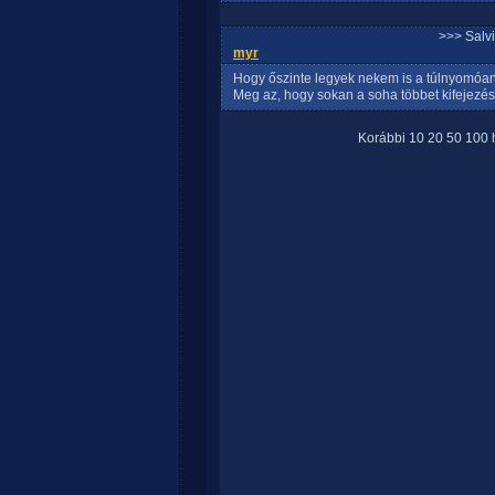
>>> Salv
myr
Hogy őszinte legyek nekem is a túlnyomóan n
Meg az, hogy sokan a soha többet kifejezésse
Korábbi
10
20
50
100
h