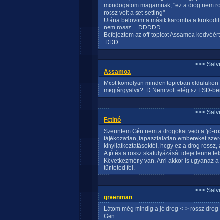
mondogatom magamnak, "ez a drog nem ross
rossz volt a set-setting"
Utána belövöm a másik karomba a krokodilt é
nem rossz... :DDDDD
Befejeztem az off-topicot Assamoa kedvéért
:DDD
>>> Salv
Assamoa
Most komolyan minden topicban oldalakon k
megtárgyalva? :D Nem volt elég az LSD-ben 
>>> Salv
Fotinó
Szerintem Gén nem a drogokat védi a 'jó-r
tájékozatlan, tapasztalatlan embereket szer
kinyilatkoztatásoktól, hogy ez a drog rossz, 
A jó és a rossz skatulyázását ideje lenne fe
Következmény van. Ami akkor is ugyanaz a
tünteted fel.
>>> Salv
greenman
Látom még mindig a jó drog <-> rossz drog
Gén: