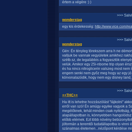
értem a végére :) )
>>> Salv
wonderstag
egy kis érdekesség:
http://www.vice.com/rea
>>> Salv
wonderstag
Gén: Én tényleg törekszem arra h ne démon
valljuk be vannak vegyületek amikhez rakha
szétb.sz, de legalábbis a fogyasztók eleny
velük. Amikor egy 25i-nbome trip olyan ér
és ha nincs nitroglicerin valszeg most nem 
engem senki nem győz meg hogy az egy jó 
körvonalazódik, hogy nem egy disney land, 
>>> Salv
++THC++
Ha itt is lehetne hozzászólást "lájkolni" a
erről van szó! Én amúgy egyike vagyok a Sa
megélőknek, tehát minden csak nyitottság, h
alapállapotban is, könnyebben hangolódsz b
előbb elérnek. Ezt több növény bebizonyít
jóformán a teremtői tudatállapotba is vinni é
szánalmas életemen...nézőpont kérdése mind