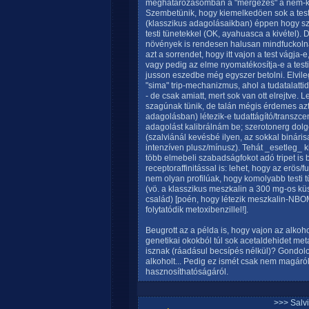
meghatározásomban a "mérgezés" a nem-kívá
Szembetünik, hogy kiemelkedöen sok a testi 
(klasszikus adagolásaikban) éppen hogy sz
testi tünetekkel (OK, ayahuasca a kivétel).
növények is rendesen halusan mindfuckoln
azt a sorrendet, hogy itt vajon a test vágja-e
vagy pedig az elme nyomatékosítja-e a testi
jusson eszedbe még egyszer betolni. Elvile
"sima" trip-mechanizmus, ahol a tudatalatti
- de csak amiatt, mert sok van ott elrejtve. 
szagúnak tünik, de talán mégis érdemes azt 
adagolásban) létezik-e tudattágító/transzce
adagolást kalibrálnám be; szerotonerg dol
(szalviánál kevésbé ilyen, az sokkal binári
intenzíven plusz/mínusz). Tehát _esetleg_ k
több elmebeli szabadságfokot adó tripet is
receptoraffinitással is: lehet, hogy az erös/fu
nem olyan profilúak, hogy komolyabb testi tü
(vö. a klasszikus meszkalin a 300 mg-os 
család) [poén, hogy létezik meszkalin-NBOM
folytatódik metoxibenzillel!].
Beugrott az a példa is, hogy vajon az alko
genetikai okokból túl sok acetaldehidet met
isznak (ráadásul becsípés nélkül)? Gondolom
alkoholt... Pedig ez ismét csak nem magár
hasznosíthatóságáról.
>>> Salv