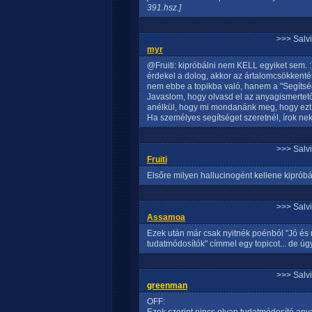
391.hsz.]
>>> Salv
myr
@Fruiti: kipróbálni nem KELL egyiket sem. :
érdekel a dolog, akkor az ártalomcsökkentés
nem ebbe a topikba való, hanem a "Segítsé
Javaslom, hogy olvasd el az anyagismertet
anélkül, hogy mi mondanánk meg, hogy ezt v
Ha személyes segítséget szeretnél, írok ne
>>> Salv
Fruiti
Elsőre milyen hallucinogént kellene kipróbá
>>> Salv
Assamoa
Ezek után már csak nyitnék poénból "Jó és
tudatmódosítók" címmel egy topicot... de ú
>>> Salv
greenman
OFF: