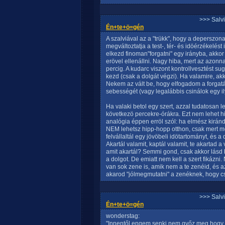
>>> Salv
Én+te+ö=gén
A szalviával az a "trükk", hogy a deperszon
megváltoztatja a test-, tér- és idöérzékelést
elkezd finoman"forgatni" egy irányba, akkor
erövel ellenállni. Nagy hiba, mert az azonn
percig. A kudarc viszont kontrollvesztést 
kezd (csak a dolgát végzi). Ha valamire, akk
Nekem az vált be, hogy elfogadom a forga
sebességét (vagy legalábbis csinálok egy il
Ha valaki betol egy szert, azzal tudatosan 
következö percekre-órákra. Ezt nem lehet hir
analógia éppen erröl szól: ha elmész kiránd
NEM lehetsz hipp-hopp otthon, csak mert m
felvállaltál egy jövöbeli idötartományt, és 
Akartál valamit, kaptál valamit, te akartad 
amit akartál? Semmi gond, csak akkor lásd 
a dolgot. De emiatt nem kell a szert fikázni
van sok zene is, amik nem a te zenéid, és 
akarod "jólmegmutatni" a zenéknek, hogy cs
>>> Salv
Én+te+ö=gén
wonderstag:
"Innentől engem senki nem győz meg hogy a