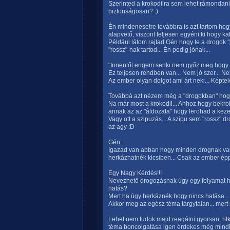
Szerinted a krokodilra sem lehet rámondani
biztonságosan? :)
Én mindenesetre továbbra is azt tartom ho
alapvető, viszont teljesen egyéni ki hogy ka
Például látom rajtad Gén hogy te a drogok "
"rossz"-nak tartod... Én pedig jónak...
"Innentől engem senki nem győz meg hogy a
Ez teljesen rendben van... Nem jó szer... Nek
Az ember olyan dolgot ami árt neki... Képtele
Továbbá azt nézem még a "drogokban" hogy a 
Na már most a krokodil... Ahhoz hogy bekr
annak az az "áldozata" hogy lerohad a kezem.
Vagy ott a szipuzás... A szipu sem "rossz" d
az agy :D
Gén:
Igazad van abban hogy minden drognak van
herkázhatnék kicsiben... Csak az ember épp
Egy Nagy Kérdés!!!
Nevezhető drogozásnak úgy egy folyamat ho
hatás?
Mert ha úgy herkáznék hogy nincs hatása...
Akkor meg az egész téma tárgytalan... mert 
Lehet nem tudok majd reagálni gyorsan, ri
téma boncolgatása igen érdekes még mindi