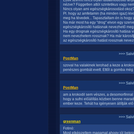
Ezek szerint nincs olyan tudatmódosító any
nézve? Független attól szintetikus vagy nem
Nincs olyan ami egészségkárosodást okoz
Pl. hogy az amfetamin (ha minden igaz) kivo
meg ha tévedek... Tapasztaltam én is hogy a
Na már most ha egy "drog" elvon egy szerve
egészségkárosító hatásnak nevezhető meg ta
Ha egy drognak egészségkárosító hatása va
nem nevezhetem rossznak? Ha már károsítj
az egészségkárosító hatást rossznak neve
>>> Salv
PostMan
szoval ha valakinek lerohad a keze a krokod
penészes gombát evett. Ettől a gomba még 
>>> Salv
PostMan
am a krokodil sem vészes, a desomorfinnal 
hogy a sufni előállítás közben benne marad
ember keze. Tehát ha igényesen állítják elő
>>> Salv
greenman
Fotinó:
Most elképzeltem magamat ahogy jól bekrok