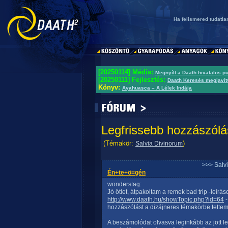
Ha felismered tudatlan
[20250114] Média:
Megnyílt a Daath hivatalos p
[20250111] Fejlesztés:
Daath Keresés megjavít
Könyv:
Ayahuasca – A Lélek Indája
Legfrissebb hozzászólá
(Témakör:
)
Salvia Divinorum
>>> Salv
Én+te+ö=gén
wonderstag:
Jó ötlet, átpakoltam a remek bad trip -leírás
http://www.daath.hu/showTopic.php?id=64
-
hozzászólást a dizájneres témakörbe tettem 
A beszámolódat olvasva leginkább az jött le,