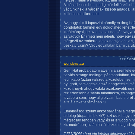
helyzet. Talán a nyugtató az, ami miatt nem
A második esetben, pedig már felkészülteb
vágtunk neki a városnak, kisebb adaggal, ak
kellemesre sikeredett.
Az, hogy ki mit tapasztal bármilyen drog bef
gondolatok (aminél egy dolgot még lehet 'te
kreálmányai, de az elme, az nem én vagyok, 
az vagyok Én) még nem jelenti, hogy egy sze
mérgező az emberre, de az nem jelenti azt, 
beskatulyázni? Vagy egyáltalán bármit a vi
>>> Salv
wonderstag
Gén: Hát próbálgatom átvenni a szemléletede
salviás strange feelinget pár mondatban, k
leginkább (aztán valszeg a közelében sem 
nyugodt, semleges elemző hangvétellel mé
között, úgyh ahogy valaki érzékenyebb egy
rezisztensebb a salvia mindfuckra, és nagyon
továbbra sem, hogy alig olvasni bad tripről
a találatokat a témában :D
Elmondásod szerint akkor salviánál a megfel
a dolog (dopamin blokk?), ezt csak hagyni 
mégiscsak rendben vagy, és el is tudod hin
kis medrében, aztán ha túlteszed magad rajt
[25I-NBOMe bad trip leírása áthelyezve ide