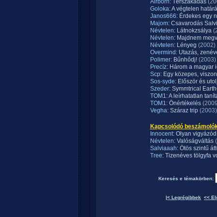
Airborn
: Térszakadás
(20
Goloka
: A végtelen határá
Janos666
: Érdekes egy 
Majom
: Csavarodás Salv
Névtelen
: Látnokzsálya
(
Névtelen
: Majdnem megv
Névtelen
: Lényeg
(2002)
Overmind
: Utazás, zenév
Polimer
: Bűnhődj!
(2003)
Precíz
: Három a magyar 
Scp
: Egy közepes, viszony
Sos-syde
: Először és utol
Szeder
: Symmtrical Eart
TOM1
: A leírhatatlan tanít
TOM1
: Önértékelés
(2009
Vegha
: Száraz trip
(2003)
Kapcsolódó beszámolók / 
Innocent
: Olyan vigyázód
Névtelen
: Valóságváltás
Salviaaah
: Ötös szintű át
Tree
: Tizenéves tölgyfa v
Keresés e témakörben:
|< Legrégibbek
<< El