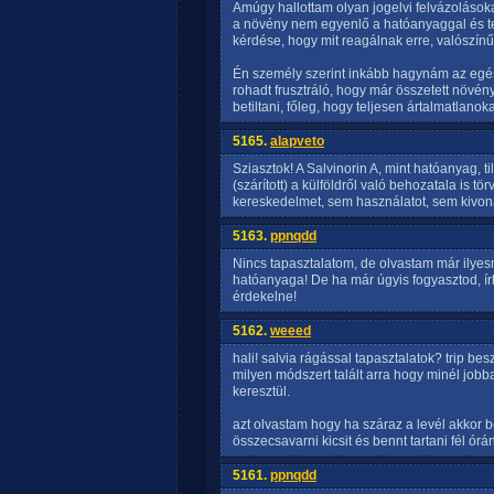
Amúgy hallottam olyan jogelvi felvázolások
a növény nem egyenlő a hatóanyaggal és te 
kérdése, hogy mit reagálnak erre, valószínűl
Én személy szerint inkább hagynám az egész
rohadt frusztráló, hogy már összetett növén
betiltani, főleg, hogy teljesen ártalmatlanoka
5165.
alapveto
Sziasztok! A Salvinorin A, mint hatóanyag, t
(szárított) a külföldről való behozatala is
kereskedelmet, sem használatot, sem kivon
5163.
ppnqdd
Nincs tapasztalatom, de olvastam már ilyesm
hatóanyaga! De ha már úgyis fogyasztod, ír
érdekelne!
5162.
weeed
hali! salvia rágással tapasztalatok? trip b
milyen módszert talált arra hogy minél jobb
keresztül.
azt olvastam hogy ha száraz a levél akkor b
összecsavarni kicsit és bennt tartani fél órán
5161.
ppnqdd