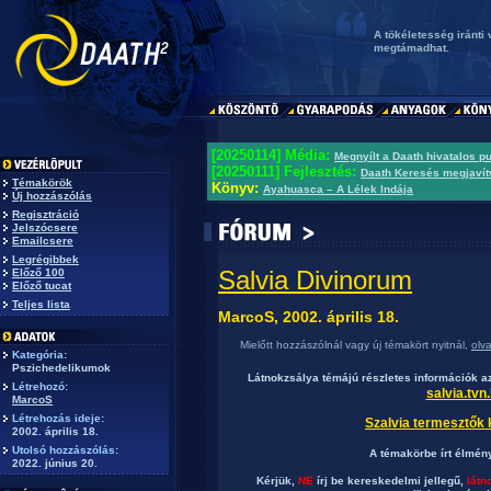
A tökéletesség iránti
megtámadhat.
[20250114] Média:
Megnyílt a Daath hivatalos p
[20250111] Fejlesztés:
Daath Keresés megjavít
Témakörök
Könyv:
Ayahuasca – A Lélek Indája
Új hozzászólás
Regisztráció
Jelszócsere
Emailcsere
Legrégibbek
Salvia Divinorum
Előző 100
Előző tucat
Teljes lista
MarcoS, 2002. április 18.
Mielőtt hozzászólnál vagy új témakört nyitnál,
olv
Kategória:
Pszichedelikumok
Látnokzsálya témájú részletes információk a
Létrehozó:
salvia.tvn
MarcoS
Létrehozás ideje:
Szalvia termesztők
2002. április 18.
Utolsó hozzászólás:
A témakörbe írt élmé
2022. június 20.
Kérjük,
NE
írj be kereskedelmi jellegű,
látn