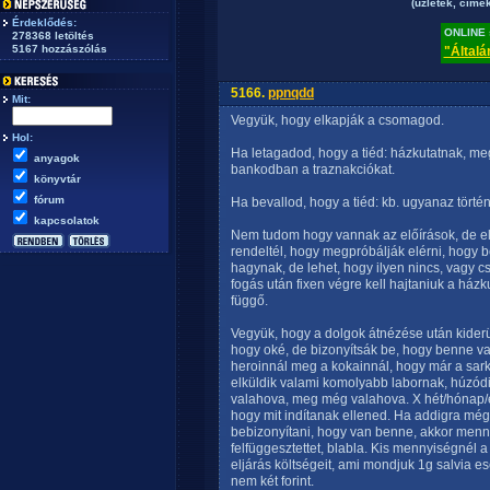
(üzletek, címek
Érdeklődés:
ONLINE s
278368 letöltés
5167 hozzászólás
"Általá
5166.
ppnqdd
Mit:
Vegyük, hogy elkapják a csomagod.
Hol:
Ha letagadod, hogy a tiéd: házkutatnak, me
anyagok
bankodban a traznakciókat.
könyvtár
fórum
Ha bevallod, hogy a tiéd: kb. ugyanaz történ
kapcsolatok
Nem tudom hogy vannak az előírások, de elő
rendeltél, hogy megpróbálják elérni, hogy b
hagynak, de lehet, hogy ilyen nincs, vagy c
fogás után fixen végre kell hajtaniuk a ház
függő.
Vegyük, hogy a dolgok átnézése után kiderül
hogy oké, de bizonyítsák be, hogy benne va
heroinnál meg a kokainnál, hogy már a sarki
elküldik valami komolyabb labornak, húzódi
valahova, meg még valahova. X hét/hónap/é
hogy mit indítanak ellened. Ha addigra még
bebizonyítani, hogy van benne, akkor menny
felfüggesztettet, blabla. Kis mennyiségnél 
eljárás költségeit, ami mondjuk 1g salvia e
nem két forint.