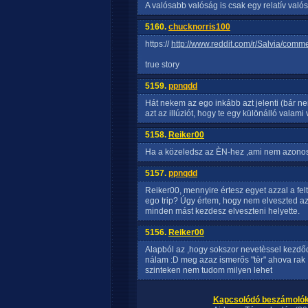
A valósabb valóság is csak egy relatív való
5160.
chucknorris100
https://
http://www.reddit.com/r/Salvia/comm
true story
5159.
ppnqdd
Hát nekem az ego inkább azt jelenti (bár n
azt az illúziót, hogy te egy különálló valam
5158.
Reiker00
Ha a közeledsz az ÈN-hez ,ami nem azonosu
5157.
ppnqdd
Reiker00, mennyire értesz egyet azzal a fe
ego trip? Úgy értem, hogy nem elveszted a
minden mást kezdesz elveszteni helyette.
5156.
Reiker00
Alapból az ,hogy sokszor nevetèssel kezdődn
nálam :D meg azaz ismerős "tèr" ahova rak ,
szinteken nem tudom milyen lehet
Kapcsolódó beszámolók