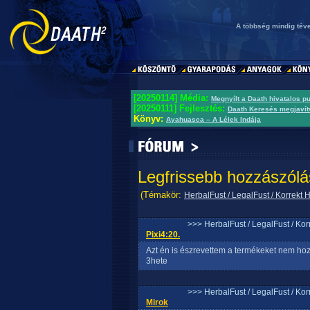
A többség mindig tév
[20250114] Média:
Megnyílt a Daath hivatalos p
[20250111] Fejlesztés:
Daath Keresés megjavít
Könyv:
Ayahuasca – A Lélek Indája
Legfrissebb hozzászólá
(Témakör:
HerbalFust / LegalFust / Korrekt
>>> HerbalFust / LegalFust / Ko
Pixi4:20.
Azt én is észrevettem a termékeket nem ho
3hete
>>> HerbalFust / LegalFust / Ko
Mirok