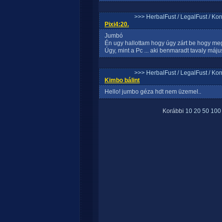
>>> HerbalFust / LegalFust / Ko
Pixi4:20.
Jumbó
Én ugy hallottam hogy úgy zárt be hogy meg
Úgy, mint a Pc ... aki benmaradt tavaly máj
>>> HerbalFust / LegalFust / Ko
Kimbo bálint
Hello! jumbo géza hdt nem üzemel..
Korábbi
10
20
50
100