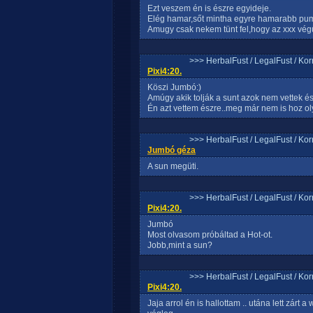
Ezt veszem én is észre egyideje.
Elég hamar,sőt mintha egyre hamarabb pump
Amugy csak nekem tünt fel,hogy az xxx végű 
>>> HerbalFust / LegalFust / Ko
Pixi4:20.
Köszi Jumbó:)
Amúgy akik tolják a sunt azok nem vettek é
Én azt vettem észre..meg már nem is hoz ol
>>> HerbalFust / LegalFust / Ko
Jumbó géza
A sun megüti.
>>> HerbalFust / LegalFust / Ko
Pixi4:20.
Jumbó
Most olvasom próbáltad a Hot-ot.
Jobb,mint a sun?
>>> HerbalFust / LegalFust / Ko
Pixi4:20.
Jaja arrol én is hallottam .. utána lett zár