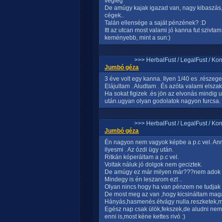
végleg
De amúgy kajak igazad van, nagy kibaszás, 
cégek..
Talán ellensége a saját pénzének? :D
Itt az utcan most valami jó kanna fut szivta
keményebb, mint a sun:)
>>> HerbalFust / LegalFust / Ko
Jumbó géza
3 éve volt egy kanna. Ilyen 1/40 es .részege
Elájultam . Aludtam . És azóta valami elszak
Ha sokat figizek .és jön az elvonás mindig 
után.ugyan olyan godolatok nagyon furcsa.
>>> HerbalFust / LegalFust / Ko
Jumbó géza
Én nagyon nem vagyok képbe a p.c vel. An
ilyesmi . Az ózdi ügy után.
Ritkán kóperáltam a p.c vel.
Voltak náluk jó dolgok nem geciztek.
De amúgy ez már milyen már???nem adok 
Mindegy is én leszarom ezt ..
Olyan nincs hogy ha van pénzem ne tudjak s
De most meg az van ,hogy kicsináltam ma
Hányás,hasmenés.étvágy nulla.reszketek,m
Egész nap csak ülök,fekszek,de aludni nem 
enni is,most kéne kettes rivó :)