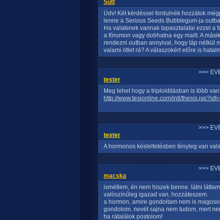
Sutt
Üdv! Két kérdéssel fordulnék hozzátok még
lenne a Serious Seeds Bubblegum-ja outba?
Ha valakinek vannak tapasztalatai ezzel a f
a fórumon vagy dobhatna egy mailt. A másik
rendezni outban annyival, hogy táp nélkü
valami ötlet rá? A válaszokért előre is hat
>>> EV
tester
Meg lehet hogy a triploiditásban is több van,
http://www.tesionline.com/intl/thesis.jsp?id
>>> EV
tester
A hormonos késleltetésben tényleg van val
>>> EV
macska
ismétlem, én nem hiszek benne. látni látta
valószínűleg igazad van, hozzáteszem.
a hormon, amire gondoltam nem is magosodás
gondolom. nevét sajna nem tudom, mert nem
ha rátalálok postolom!