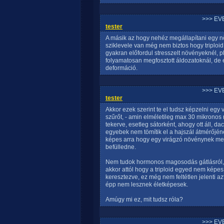
>>> EV
tester
A másik az hogy nehéz megállapítani egy nö
sziklevele van még nem biztos hogy triploid, 
gyakran előfordul stresszelt növényeknél, pl
folyamatosan megfosztott áldozatoknál, de 
deformáció.
>>> EV
tester
Akkor ezek szerint te el tudsz képzelni egy 
szűrőt, - amin elméletileg max 30 mikronos 
tekerve, esetleg sátorként, ahogy ott áll, da
egyebek nem tömítik el a hajszál átmérőjéné
képes arra hogy egy virágzó növénynek megf
befülledne.
Nem tudok hormonos magosodás gátlásról, h
akkor attól hogy a triploid egyed nem képe
keresztezve, ez még nem feltétlen jelenti 
épp nem lesznek életképesek.
Amúgy mi ez, mit tudsz róla?
>>> EV