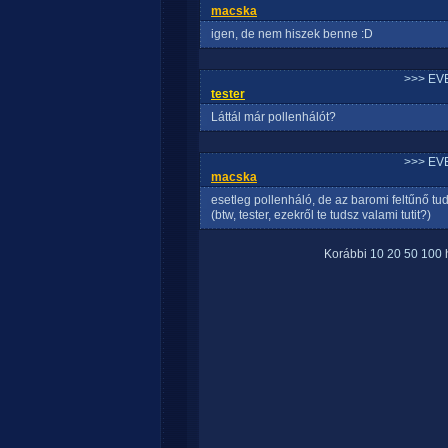
macska
igen, de nem hiszek benne :D
>>> EV
tester
Láttál már pollenhálót?
>>> EV
macska
esetleg pollenháló, de az baromi feltűnő tu
(btw, tester, ezekről te tudsz valami tutit?)
Korábbi
10
20
50
100
h