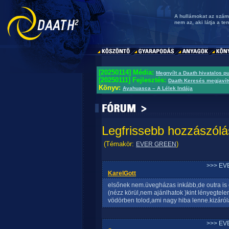
A hullámokat az száml
nem az, aki látja a ten
[20250114] Média:
Megnyílt a Daath hivatalos p
[20250111] Fejlesztés:
Daath Keresés megjavít
Könyv:
Ayahuasca – A Lélek Indája
Legfrissebb hozzászólá
(Témakör:
)
EVER GREEN
>>> EV
KarelGott
elsőnek nem.üvegházas inkább,de outra is e
(nézz körül,nem ajánlhatok )kint lényegtele
vödörben tolod,ami nagy hiba lenne.kizáróla
>>> EV