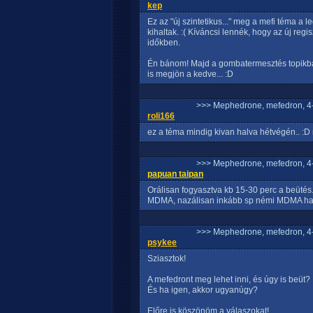
kep
Ez az "új szintetikus..." meg a mefi téma a 
kihaltak. :( Kíváncsi lennék, hogy az új reg
időkben.
Én bánom! Majd a gombatermesztés topikba 
is megjön a kedve... :D
>>> Mephedrone, mefedron, 4-
roli166
ez a téma mindig kivan halva hétvégén.. :D
>>> Mephedrone, mefedron, 4-
papuan taipan
Orálisan fogyasztva kb 15-30 perc a beütés
MDMA, nazálisan inkább sp némi MDMA hat
>>> Mephedrone, mefedron, 4-
psykee
Sziasztok!
A mefedront meg lehet inni, és úgy is beüt?
És ha igen, akkor ugyanúgy?
Előre is köszönöm a válaszokat!