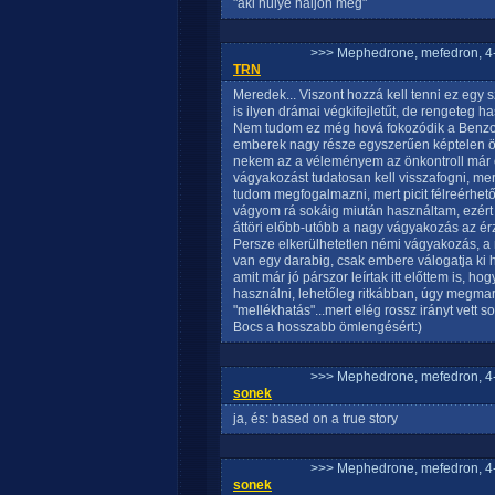
"aki hülye haljon meg"
>>> Mephedrone, mefedron, 4-
TRN
Meredek... Viszont hozzá kell tenni ez egy
is ilyen drámai végkifejletűt, de rengeteg 
Nem tudom ez még hová fokozódik a Benzo 
emberek nagy része egyszerűen képtelen önk
nekem az a véleményem az önkontroll már ö
vágyakozást tudatosan kell visszafogni, m
tudom megfogalmazni, mert picit félreérhető 
vágyom rá sokáig miután használtam, ezért 
áttöri előbb-utóbb a nagy vágyakozás az ér
Persze elkerülhetetlen némi vágyakozás, a
van egy darabig, csak embere válogatja ki 
amit már jó párszor leírtak itt előttem is, ho
használni, lehetőleg ritkábban, úgy megma
"mellékhatás"...mert elég rossz irányt vett s
Bocs a hosszabb ömlengésért:)
>>> Mephedrone, mefedron, 4-
sonek
ja, és: based on a true story
>>> Mephedrone, mefedron, 4-
sonek