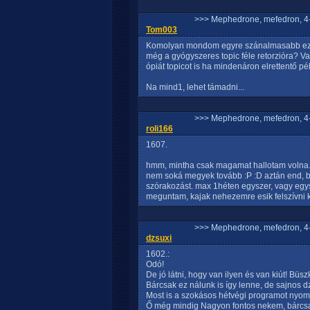
>>> Mephedrone, mefedron, 4-
Tom003
Komolyan mondom egyre szánalmasabb ez a 
még a gyógyszeres topic féle retorzióra? V
ópiát topicot is ha mindenáron elrettentő p
Na mind1, lehet támadni...
>>> Mephedrone, mefedron, 4-
roli166
1607.
hmm, mintha csak magamat hallotam volna. :)
nem soká megyek tovább :P :D aztán end, b
szórakozást. max 1héten egyszer, vagy egy
meguntam, kajak nehezemre esik felszívni ka
>>> Mephedrone, mefedron, 4-
dzsuxi
1602.:
Odó!
De jó látni, hogy van ilyen és van kiút! Büs
Bárcsak ez nálunk is így lenne, de sajnos dzs
Most is a szokásos hétvégi programot nyomj
Ő még mindig Nagyon fontos nekem, bárcsak 