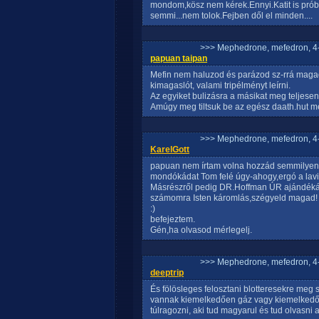
mondom,kösz nem kérek.Ennyi.Katit is prób
semmi...nem tolok.Fejben dől el minden....
>>> Mephedrone, mefedron, 4-
papuan taipan
Mefin nem haluzod és parázod sz-rrá magad
kimagaslót, valami tripélményt leírni.
Az egyiket bulizásra a másikat meg teljesen 
Amúgy meg tiltsuk be az egész daath.hut me
>>> Mephedrone, mefedron, 4-
KarelGott
papuan nem írtam volna hozzád semmilyen h
mondókádat Tom felé úgy-ahogy,ergó a laviná
Másrészről pedig DR.Hoffman ÚR ajándéká
számomra Isten káromlás,szégyeld magad!
:)
befejeztem.
Gén,ha olvasod mérlegelj.
>>> Mephedrone, mefedron, 4-
deeptrip
És fölösleges felosztani blotteresekre meg 
vannak kiemelkedően gáz vagy kiemelkedőe
túlragozni, aki tud magyarul és tud olvasni az