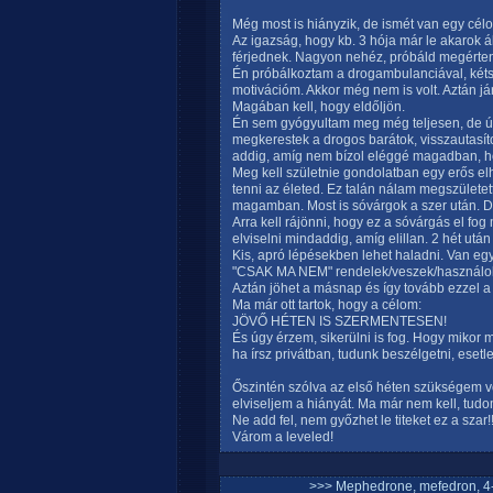
Még most is hiányzik, de ismét van egy célo
Az igazság, hogy kb. 3 hója már le akarok á
férjednek. Nagyon nehéz, próbáld megérteni
Én próbálkoztam a drogambulanciával, kétsz
motivációm. Akkor még nem is volt. Aztán já
Magában kell, hogy eldőljön.
Én sem gyógyultam meg még teljesen, de úg
megkerestek a drogos barátok, visszautasíto
addig, amíg nem bízol eléggé magadban, ho
Meg kell születnie gondolatban egy erős el
tenni az életed. Ez talán nálam megszülete
magamban. Most is sóvárgok a szer után. 
Arra kell rájönni, hogy ez a sóvárgás el fo
elviselni mindaddig, amíg elillan. 2 hét utá
Kis, apró lépésekben lehet haladni. Van egy
"CSAK MA NEM" rendelek/veszek/használo
Aztán jöhet a másnap és így tovább ezzel a 
Ma már ott tartok, hogy a célom:
JÖVŐ HÉTEN IS SZERMENTESEN!
És úgy érzem, sikerülni is fog. Hogy mikor
ha írsz privátban, tudunk beszélgetni, esetle
Őszintén szólva az első héten szükségem v
elviseljem a hiányát. Ma már nem kell, tudom
Ne add fel, nem győzhet le titeket ez a szar!!
Várom a leveled!
>>> Mephedrone, mefedron, 4-