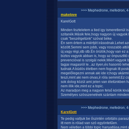
>>> Mephedrone, mefedron, 4-
makelove
KarelGott
Minden tiszteletem a tied igy ismeretlenül i
szitanék.Másik fele,hogy nagyon új vagyok h
csak "beszélgetünk" szóval béke.
Én sem értem a miértjét irásodnak.Lehet a
között.Semmi sem jobb, vagy rosszabb att
új,vagy régi,stb stb.Én örülök,hogy van ez
biztos vagyok abban is, hogy az önpusztitó n
prevencióval is szolgál nekik.Miért vagyok 
tagjai magasról le...az ilyen,és hasonló l
tudnak.A büdös életben nem fognak itt post
megelőlegezni annak aki ide ir,hogy akármit
teszi,mint aki nem olvas,ír róla semmit.Ez 
sok dolog közül ami jelen van életünkben h
nem illik ide,mint ez a topic.
Az maradjon meg a nagyon felső körök kivá
Személyes szösszenetnek szántam minden s
>>> Mephedrone, mefedron, 4-
KarelGott
Te pedig valljuk be őszintén orbitális para
itt nem is rólad van szó egyöntetűen.
Nem véletlen a többi topic hanyatlása,mint