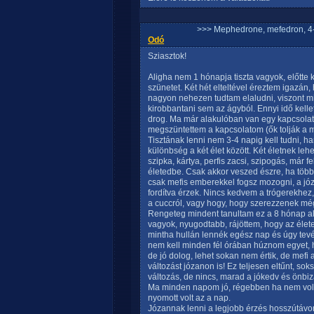
>>> Mephedrone, mefedron, 4-
Odó
Sziasztok!
Aligha nem 1 hónapja tiszta vagyok, előtte 
szünetet. Két hét elteltével éreztem igazán, 
nagyon nehezen tudtam elaludni, viszont mi
kirobbantani sem az ágyból. Ennyi idő kel
drog. Ma már alakulóban van egy kapcsolat i
megszüntettem a kapcsolatom (ők tolják a m
Tisztának lenni nem 3-4 napig kell tudni, h
különbség a két élet között. Két életnek leh
szipka, kártya, perfis zacsi, szipogás, már 
életedbe. Csak akkor veszed észre, ha több 
csak mefis emberekkel fogsz mozogni, a jó
fordítva érzek. Nincs kedvem a trógerekhez,
a cuccról, vagy hogy, hogy szerezzenek m
Rengeteg mindent tanultam ez a 8 hónap al
vagyok, nyugodtabb, rájöttem, hogy az életet
mintha hullán lennék egész nap és úgy tev
nem kell minden fél órában húznom egyet, h
de jó dolog, lehet sokan nem értik, de mefi 
változást józanon is! Ez teljesen eltűnt, so
változás, de nincs, marad a jókedv és önbi
Ma minden napom jó, régebben ha nem volt 
nyomott volt az a nap.
Józannak lenni a legjobb érzés hosszútávon,