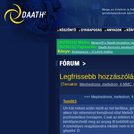
Maga az értelem is hit
gondolatainknak bárm
[20250114] Média:
Megnyílt a Daath hivatalos p
[20250111] Fejlesztés:
Daath Keresés megjavít
Könyv:
Ayahuasca – A Lélek Indája
Legfrissebb hozzászólá
(Témakör:
Mephedrone, mefedron, 4-MMC, m
>>> Mephedrone, mefedron, 4-
Tom003
Uh hát neked aztán lejött az lsd tanítása, 
akkor kár véleményt formálnod róla! Mefir
pszihedelikus honlapon. Csak az értelem hi
kérdőjelezhető meg az anyag itt betöltött sz
A személyes reagálásodra inkább nem is írn
gépelni :D