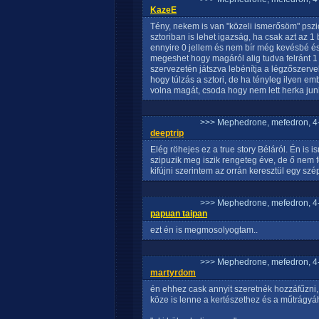
KazeE
Tény, nekem is van "közeli ismerősöm" pszic
sztoriban is lehet igazság, ha csak azt az 1
ennyire 0 jellem és nem bír még kevésbé és
megeshet hogy magáról alig tudva felránt 1 o
szervezetén játszva lebénítja a légzőszerve
hogy túlzás a sztori, de ha tényleg ilyen em
volna magát, csoda hogy nem lett herka jun
>>> Mephedrone, mefedron, 4-
deeptrip
Elég röhejes ez a true story Béláról. Én is i
szipuzik meg iszik rengeteg éve, de ő nem f
kifújni szerintem az orrán keresztül egy sz
>>> Mephedrone, mefedron, 4-
papuan taipan
ezt én is megmosolyogtam..
>>> Mephedrone, mefedron, 4-
martyrdom
én ehhez cask annyit szeretnék hozzáfűzni,
köze is lenne a kertészethez és a műtrágyá