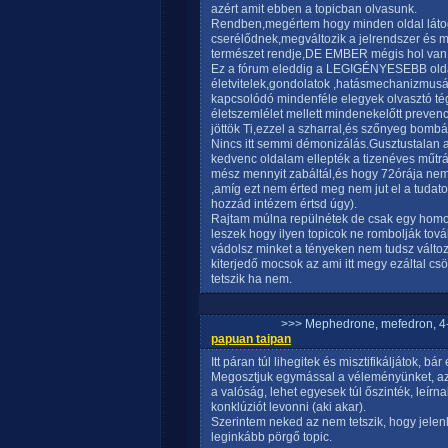
azért amit ebben a topicban olvasunk.
Rendben,megértem hogy minden oldal látoga
cserélődnek,megváltozik a jelrendszer és m
természet rendje,DE EMBER mégis hol van 
Ez a fórum eleddig a LEGIGÉNYESEBB oldal
életvitelek,gondolatok ,hatásmechanizmusá
kapcsolódó mindenféle elegyek olvasztó t
életszemlélet mellett mindenekelőtt prevenc
jöttök Ti,ezzel a szharral,és szőnyeg bomb
Nincs itt semmi démonizálás.Gusztustalan a
kedvenc oldalam ellepték a tizenéves műt
mész mennyit zabáltál,és hogy 72órája nem 
,amíg ezt nem érted meg nem jut el a tudato
hozzád intézem értsd úgy).
Rajtam múlna repülnétek de csak egy homo
leszek hogy ilyen topicok ne rombolják tov
vádolsz minket a tényeken nem tudsz változ
kiterjedő mocsok az ami itt megy ezáltal c
tetszik ha nem.
>>> Mephedrone, mefedron, 4-
papuan taipan
Itt páran túl lihegitek és misztifikáljátok, b
Megosztjuk egymással a véleményünket, az 
a valóság, lehet egyesek túl őszinték, leírna
konklúziót levonni (aki akar).
Szerintem neked az nem tetszik, hogy jelen
leginkább pörgő topic.