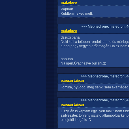
makelove
Papuan
Küldtem neked mélt.
>>> Mephedrone, mefedron, 4-
makelove
dzsuxi párja
Neki kell a fejében rendet tennie,és mérl
tudod,hogy vegyen erőt magán.Ha ez nem mű
papuan
Na igen.Órát nézve bulizni.:))
>>> Mephedrone, mefedron, 4-
papuan taipan
Tomika, nyugodj meg senki sem akar téged t
>>> Mephedrone, mefedron, 4-
papuan taipan
Lizzy, én is kaptam egy ilyen mailt, nem t
szilveszter; törvénytisztelő állampolgárkén
elsejétől illegális :D