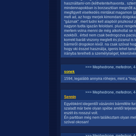
használtam/-om (kéthetente/havonta.. szte
mindennapokban is borzasztóan megnőtt az
megfigyelt viselkedés mintákat magamon (p
mefi ad, az hogy merjek kimondani dolgok
"gáznak". mert tudni kell alapból piszkosul 
nagyon tudta igazán feloldani. plusz renge
mertem volna menni de még alkohollal se nag
ezekből.. értsd nem csak bedrogozva pacs
korrekt baráti viszony meglett és józanul is 
bármiről drogokon kívűl. na csak szóval hogy
hogy vki ésszel használja, igenis lehet tanul
irányba terelheti a személyiséget, kikerülvén
>>> Mephedrone, mefedron, 4-
sonek
1594, legalább annyira röhejes, mint a "ma
>>> Mephedrone, mefedron, 4-
Sennin
Egyébként idegentől vásárolni bármiféle f
szaladt már bele olyan spébe amitől teljese
eszét és rosszul volt.
Én partiban még nem találkoztam olyan mefóva
szóval okosan!
>>> Mephedrone, mefedron, 4-