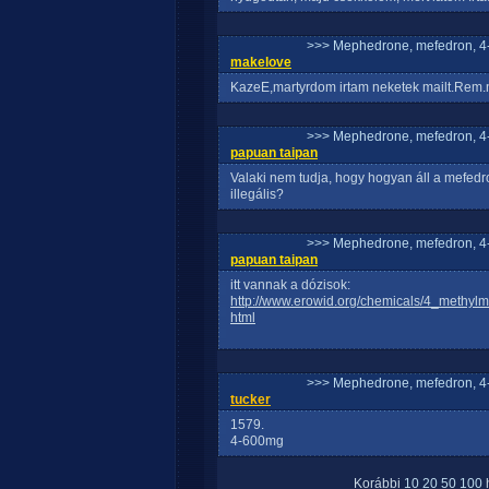
>>> Mephedrone, mefedron, 4-
makelove
KazeE,martyrdom irtam neketek mailt.Rem
>>> Mephedrone, mefedron, 4-
papuan taipan
Valaki nem tudja, hogy hogyan áll a mefedro
illegális?
>>> Mephedrone, mefedron, 4-
papuan taipan
itt vannak a dózisok:
http://www.erowid.org/chemicals/4_methyl
html
>>> Mephedrone, mefedron, 4-
tucker
1579.
4-600mg
Korábbi
10
20
50
100
h