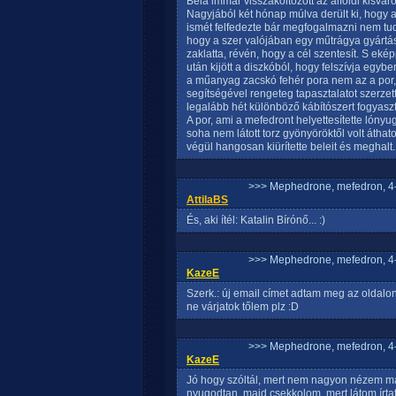
Béla immár visszaköltözött az alföldi kisvár
Nagyjából két hónap múlva derült ki, hogy a 
ismét felfedezte bár megfogalmazni nem tudt
hogy a szer valójában egy műtrágya gyártás
zaklatta, révén, hogy a cél szentesít. S e
után kijött a diszkóból, hogy felszívja egyben
a műanyag zacskó fehér pora nem az a por, 
segítségével rengeteg tapasztalatot szerzet
legalább hét különböző kábítószert fogyasz
A por, ami a mefedront helyettesítette lónyu
soha nem látott torz gyönyöröktől volt áthat
végül hangosan kiürítette beleit és meghalt.
>>> Mephedrone, mefedron, 4-
AttilaBS
És, aki ítél: Katalin Bírónő... :)
>>> Mephedrone, mefedron, 4-
KazeE
Szerk.: új email címet adtam meg az oldalon
ne várjatok tőlem plz :D
>>> Mephedrone, mefedron, 4-
KazeE
Jó hogy szóltál, mert nem nagyon nézem már 
nyugodtan, majd csekkolom, mert látom írta