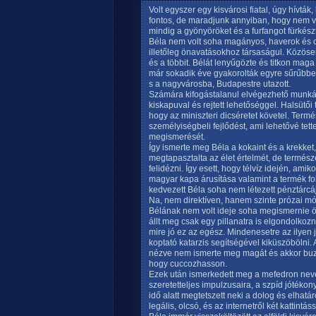
Volt egyszer egy kisvárosi fiatal, úgy hívtá
fontos, de maradjunk annyiban, hogy nem vol
mindig a gyönyöröket és a furfangot fürkész
Béla nem volt soha magányos, haverok és 
illetőleg önavatásokhoz társaságul. Közösen p
és a többit. Bélát lenyűgözte és titkon maga
már sokadik éve gyakorolták egyre sűrűbben a
s a nagyvárosba, Budapestre utazott.
Számára kifogástalanul elvégezhető munkát t
kiskapuval és rejtett lehetőséggel. Halsütői
hogy az miniszteri dicséretet követel. Ter
személyiségbeli fejlődést, ami lehetővé t
megismerését.
Így ismerte meg Béla a kokaint és a krekke
megtapasztalta az élet értelmét, de termés
felidézni. Így esett, hogy télvíz idején, ami
magyar kapa árusítása valamint a termék fo
kedvezett Béla soha nem létezett pénztárcá
Na, nem direktíven, hanem szinte prózai m
Bélának nem volt ideje soha megismernie ön
állt meg csak egy pillanatra is elgondolko
mire jó ez az egész. Mindenesetre az ilyen
koptató katarzis segítségével kiküszöbölni. 
nézve nem ismerte meg magát és akkor buzul
hogy cuccozhasson.
Ezek után ismerkedett meg a mefedron nevez
szeretetteljes impulzusaira, a szpíd jótéko
idő alatt megtetszett neki a dolog és elhatár
legális, olcsó, és az internetről két kattint