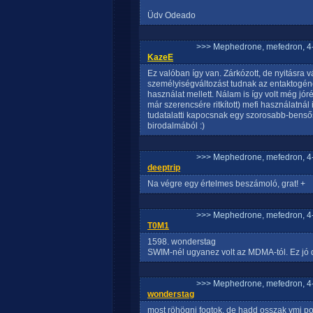
Üdv Odeado
>>> Mephedrone, mefedron, 4-
KazeE
Ez valóban így van. Zárkózott, de nyitásra 
személyiségváltozást tudnak az entaktogén
használat mellett. Nálam is így volt még jó
már szerencsére ritkított) mefi használatná
tudatalatti kapocsnak egy szorosabb-bens
birodalmából :)
>>> Mephedrone, mefedron, 4-
deeptrip
Na végre egy értelmes beszámoló, grat! +
>>> Mephedrone, mefedron, 4-
T0M1
1598. wonderstag
SWIM-nél ugyanez volt az MDMA-tól. Ez jó d
>>> Mephedrone, mefedron, 4-
wonderstag
most röhögni fogtok, de hadd osszak vmi pozi