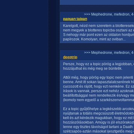
>>> Mephedrone, mefedron, 4-
papuan taipan
Karelgott, nézd nem szeretem a blottereseke
nem megyek a blotteres topicba osztani az 
S nehogy már pont ezen az oldalon hordjunk
papírozok. Komolyan, mint az oviban...
>>> Mephedrone, mefedron, 4-
deeptrip
Persze, hogy ez a topic pörög a legjobban, e
hozzájuthat és még meg se büntetik.
Attól még, hogy pörög egy topic nem jelent
benne. Amit itt sokan tapasztalatcserének h
cuccozott és rájött, hogy ezt nemkéne. Ez 
írások is vannak, persze ezt nehéz azokn
beállítottsággal nem rendelkezik és/vagy m
(komoly nem egyelő a szarkészenvoltammal
Ez a topic gyűjtőhelye a legkészebb arcok
nyújtanak a totális megcsúszott életmódok
kelt és azt kérdezik magukban, hogy ez mit 
hozzászólásokban. Amúgy is jól elszórakozt
lenne egy tisztes távolságot tartani a Daat
szétcsapós-aztán másokat ijesztgetős meg 