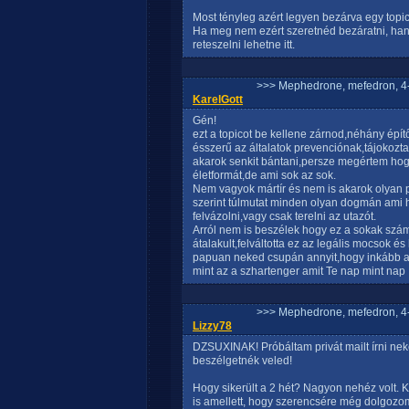
Most tényleg azért legyen bezárva egy topi
Ha meg nem ezért szeretnéd bezáratni, hane
reteszelni lehetne itt.
>>> Mephedrone, mefedron, 4-
KarelGott
Gén!
ezt a topicot be kellene zárnod,néhány épít
ésszerű az általatok prevenciónak,tájokoz
akarok senkit bántani,persze megértem hogy
életformát,de ami sok az sok.
Nem vagyok mártír és nem is akarok olyan 
szerint túlmutat minden olyan dogmán ami h
felvázolni,vagy csak terelni az utazót.
Arról nem is beszélek hogy ez a sokak sz
átalakult,felváltotta ez az legális mocsok é
papuan neked csupán annyit,hogy inkább a
mint az a szhartenger amit Te nap mint nap 
>>> Mephedrone, mefedron, 4-
Lizzy78
DZSUXINAK! Próbáltam privát mailt írni nek
beszélgetnék veled!
Hogy sikerült a 2 hét? Nagyon nehéz volt. 
is amellett, hogy szerencsére még dolgozo