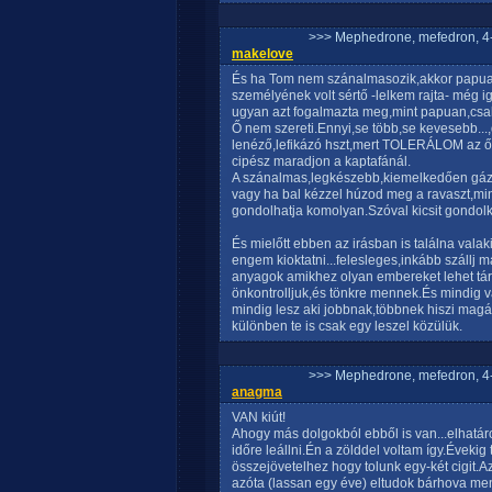
>>> Mephedrone, mefedron, 4-
makelove
És ha Tom nem szánalmasozik,akkor papuan
személyének volt sértő -lelkem rajta- még 
ugyan azt fogalmazta meg,mint papuan,csak
Ő nem szereti.Ennyi,se több,se kevesebb...,
lenéző,lefikázó hszt,mert TOLERÁLOM az ő 
cipész maradjon a kaptafánál.
A szánalmas,legkészebb,kiemelkedően gáz,
vagy ha bal kézzel húzod meg a ravaszt,mi
gondolhatja komolyan.Szóval kicsit gondolk
És mielőtt ebben az irásban is találna vala
engem kioktatni...felesleges,inkább szállj
anyagok amikhez olyan embereket lehet társ
önkontrolljuk,és tönkre mennek.És mindig v
mindig lesz aki jobbnak,többnek hiszi magát
különben te is csak egy leszel közülük.
>>> Mephedrone, mefedron, 4-
anagma
VAN kiút!
Ahogy más dolgokból ebből is van...elhatá
időre leállni.Én a zölddel voltam így.Éveki
összejövetelhez hogy tolunk egy-két cigit.A
azóta (lassan egy éve) eltudok bárhova men