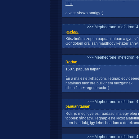
html
olvass vissza amúgy :)
>>> Mephedrone, mefedron, 4-
psykee
Köszönöm szépen papuan taipan a gyors és 
Gondolom orálisan majdhogy kétszer annyi k
>>> Mephedrone, mefedron, 4-
Dorian
1607. papuan taipan:
Én a ma estét kihagyom. Tegnap egy deeeeeep
hatalmas monstre bulik nem mozgatnak...
Itthon film + regeneráció :)
>>> Mephedrone, mefedron, 4-
papuan taipan
Roli, jó megfigyelés, ráadásul ma egy elég
többiek rángatni. Tegnap este kicsit aláte
nem is tudok), így lehet beadom a derekam
>>> Mephedrone, mefedron, 4-