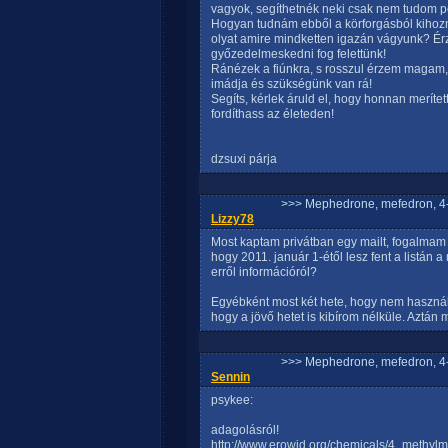
vagyok, segíthetnék neki csak nem tudom p
Hogyan tudnám ebből a körforgásból kihozni
olyat amire mindketten igazán vágyunk? Érz
győzedelmeskedni fog felettünk!
Ránézek a fiúnkra, s rosszul érzem magam, 
imádja és szükségünk van rá!
Segíts, kérlek áruld el, hogy honnan merítet
fordíthass az életeden!
dzsuxi párja
>>> Mephedrone, mefedron, 4-
Lizzy78
Most kaptam privátban egy mailt, fogalmam s
hogy 2011. január 1-étől lesz fent a listán 
erről információról?
Egyébként most két hete, hogy nem használ
hogy a jövő hetet is kibírom nélküle. Aztán
>>> Mephedrone, mefedron, 4-
Sennin
psykee:
adagolásról!
http://www.erowid.org/chemicals/4_methyl